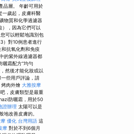
產品層。 年齡可用於
從一歲起，皮膚科醫
礦物質和化學過濾器
粒），因為它們可以
您可以輕鬆地識別包
（3）對10例患者進行
性和抗氧化劑和免疫
中的紫外線過濾器都
防曬霜配方“均勻
鐘，然後才能化妝或以
據一些用戶評論，請
 烤肉外燴
大雅按摩
吧，皮膚類型是最重
azi防曬霜，用於50
胞證辦理
太陽可以是
般地改善皮膚的。
按摩
優化 台灣用語
這
按摩
對於不到6個月