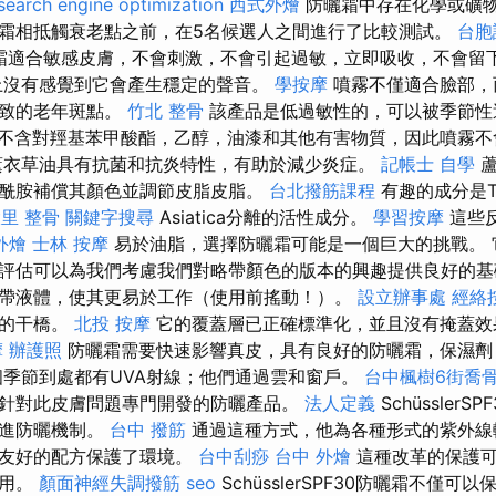
search engine optimization
西式外燴
防曬霜中存在化學或礦物
霜相抵觸衰老點之前，在5名候選人之間進行了比較測試。
台胞
霜適合敏感皮膚，不會刺激，不會引起過敏，立即吸收，不會留
上沒有感覺到它會產生穩定的聲音。
學按摩
噴霧不僅適合臉部，
導致的老年斑點。
竹北 整骨
該產品是低過敏性的，可以被季節性
不含對羥基苯甲酸酯，乙醇，油漆和其他有害物質，因此噴霧不
薰衣草油具有抗菌和抗炎特性，有助於減少炎症。
記帳士 自學
蘆
酰胺補償其顏色並調節皮脂皮脂。
台北撥筋課程
有趣的成分是Tr
里 整骨
關鍵字搜尋
Asiatica分離的活性成分。
學習按摩
這些
外燴
士林 按摩
易於油脂，選擇防曬霜可能是一個巨大的挑戰。 
67評估可以為我們考慮我們對略帶顏色的版本的興趣提供良好的
帶液體，使其更易於工作（使用前搖動！）。
設立辦事處
經絡
適的干橋。
北投 按摩
它的覆蓋層已正確標準化，並且沒有掩蓋
摩
辦護照
防曬霜需要快速影響真皮，具有良好的防曬霜，保濕劑
個季節到處都有UVA射線；他們通過雲和窗戶。
台中楓樹6街喬
針對此皮膚問題專門開發的防曬產品。
法人定義
Schüssler
先進防曬機制。
台中 撥筋
通過這種方式，他為各種形式的紫外線
瑚友好的配方保護了環境。
台中刮痧
台中 外燴
這種改革的保護可
作用。
顏面神經失調撥筋
seo
SchüsslerSPF30防曬霜不僅可