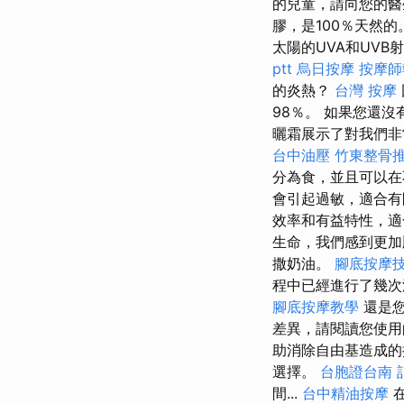
的兒童，請向您的
膠，是100％天然的
太陽的UVA和UV
ptt
烏日按摩
按摩師
的炎熱？
台灣 按摩
98％。 如果您還
曬霜展示了對我們非
台中油壓
竹東整骨
分為食，並且可以
會引起過敏，適合
效率和有益特性，適
生命，我們感到更
撒奶油。
腳底按摩
程中已經進行了幾次
腳底按摩教學
還是您
差異，請閱讀您使
助消除自由基造成
選擇。
台胞證台南
間...
台中精油按摩
在