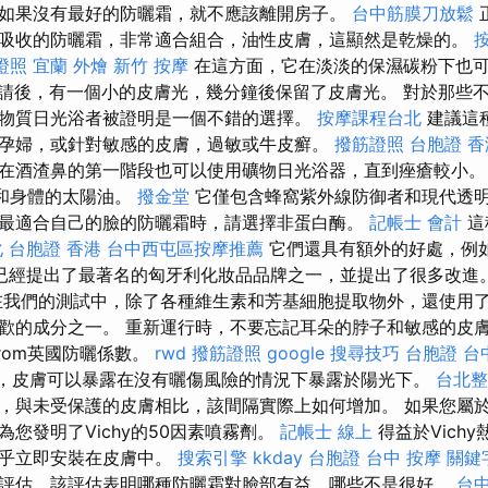
如果沒有最好的防曬霜，就不應該離開房子。
台中筋膜刀放鬆
吸收的防曬霜，非常適合組合，油性皮膚，這顯然是乾燥的。
證照
宜蘭 外燴
新竹 按摩
在這方面，它在淡淡的保濕碳粉下也
請後，有一個小的皮膚光，幾分鐘後保留了皮膚光。 對於那些
物質日光浴者被證明是一個不錯的選擇。
按摩課程台北
建議這
孕婦，或針對敏感的皮膚，過敏或牛皮癬。
撥筋證照
台胞證 香
在酒渣鼻的第一階段也可以使用礦物日光浴器，直到痤瘡較小
部和身體的太陽油。
撥金堂
它僅包含蜂窩紫外線防御者和現代透明
最適合自己的臉的防曬霜時，請選擇非蛋白酶。
記帳士 會計
這
化
台胞證 香港
台中西屯區按摩推薦
它們還具有額外的好處，例
已經提出了最著名的匈牙利化妝品品牌之一，並提出了很多改進
我們的測試中，除了各種維生素和芳基細胞提取物外，還使用
歡的成分之一。 重新運行時，不要忘記耳朵的脖子和敏感的皮
From英國防曬係數。
rwd
撥筋證照
google 搜尋技巧
台胞證 台
高，皮膚可以暴露在沒有曬傷風險的情況下暴露於陽光下。
台北整
，與未受保護的皮膚相比，該間隔實際上如何增加。 如果您屬
您發明了Vichy的50因素噴霧劑。
記帳士 線上
得益於Vich
幾乎立即安裝在皮膚中。
搜索引擎
kkday 台胞證
台中 按摩
關鍵
評估，該評估表明哪種防曬霜對臉部有益，哪些不是很好。
台