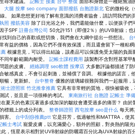
醫生尋求建議。
記帳士 接案
台中 整復
面部和身體是一種絕無油
。
大腿 按摩
seo company
面部撥筋
台胞證新北
它的微粉化（
B射線。 如果您想更好地了解有意識的消費者協會，請訪問我們的
執照
撥筋美容
除了日光浴之外，我們還能做什麼，以便孩子們
因子SPF
註冊台灣公司
50允許151（即僅2％）的UVB射線；
沒有找到自己的喜歡或想切換，我們會在大綱中提出一些想法。
台
常有益的價格，因為它們不僅有效保護，而且還會留下一種粘
推薦
根據意見，可以得出結論，該產品可以保護免受太陽的負面
在不同年齡範圍內耐受。
記帳士課程費用
該製劑不含對羥基苯甲
有問題的皮膚。
經絡調理
seo軟體
按摩店
大多數評論都描述了防
合敏感真皮，不會引起刺激，並補償了音調。 根據他的諾言，
加順暢，更新鮮。
台中整脊
優雅的玻璃罐很難與我們一起服用，
技術士證照班
竹北推拿推薦
它具有非常輕的質地，很快被吸收，
測試，並且是一項很棒的考試。
東南旅行社 台胞證
記帳士 準
在夏天的色素沉著過多或加深的皺紋會遭受過多的痛苦？ 由於
用的標籤上的成分列表。
整脊師證照
西屯按摩
seo是什么
每天將
的損害。
台中刮痧推薦ptt
它是芬芳，低過敏性和MATTRA，使
記帳士考試
寵愛皮膚，以充滿愛心，額外的照顧，對炎熱的陽光
此，恆星表示相對於UVB射線的防曬霜百分比為UVA射線的百