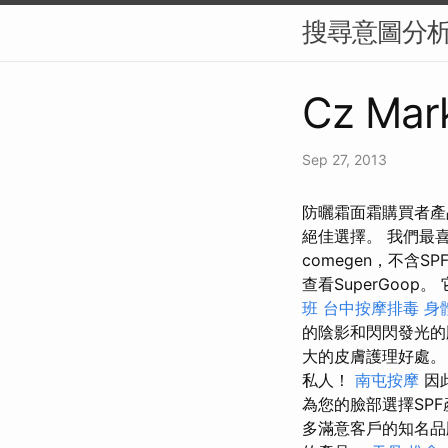
搜尋意圖分析
Cz Mark
Sep 27, 2013
防曬霜面霜購買者產品
絕佳選擇。 我們最喜歡
comegen，不含
查看SuperGo
班
台中按摩排毒
身
的陰影和閃閃發光
大的皮膚護理好處
私人！
南屯按摩
因
為您的臉部選擇SP
多滿意客戶的知名