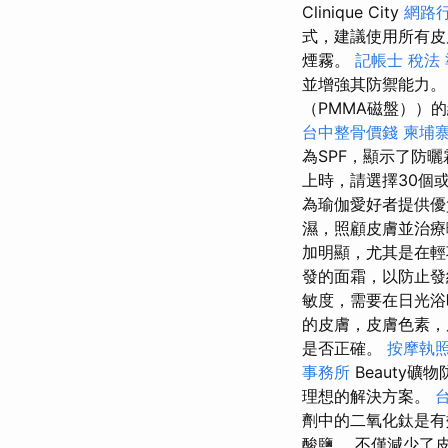
Clinique City
網路
式，建議使用所有
煙霧。
記帳士 稅法
並增強其防禦能力。
（PMMA磁盤））
台中整骨價錢
柬埔
為SPF，顯示了防
上時，請選擇30個或
為瑜伽愛好者提供優
濕，照顧皮膚並治
加明顯，尤其是在輕
發的面霜，以防止
敏度，需要在日光
的皮膚，皮膚色素，
是否正確。
按摩執
事務所
Beauty礦
理想的解決方案。
劑中的二氧化鈦是
酸鹽。 不僅減少了