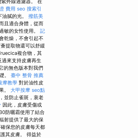
紫外線過濾器。 在
證 費用
seo
搜索引
下油膩的光。
撥筋美
而且適合身體，從而
過敏的女性使用。
記
會乾燥，不會引起不
薈提取物還可以舒緩
uecica複合物，其
反過來支持皮膚再生
它的無色版本對我們
基礎。
臺中 整骨 推薦
按摩教學
對於油性皮
效果。
大甲按摩
seo點
，並防止雀斑，衰老
骨
因此，皮膚受傷或
SPF30防曬霜使用了結合
輻射提供了最大的保
確保您的皮膚每天都
以保護其皮膚。 得益於