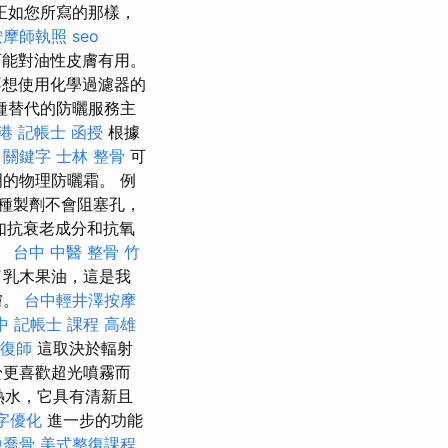
正如您所寫的那樣，
按摩師執照
seo
可能對油性皮膚有用。
不想使用化學過濾器的
種替代的防曬服務主
港
記帳士 函授
根據
。
關鍵字
士林 整骨
可
的物理防曬霜。 例
種製劑不會阻塞孔，
如抗衰老成分和抗氧
。
台中 中醫 整骨
竹
了乳木果油，這是我
膚。
台中輕井澤按摩
中
記帳士 課程 高雄
復師
這取決於輻射
於更喜歡超光噴霧而
y熱水，它具有清新且
字優化
進一步的功能
中喬骨
美式整復課程