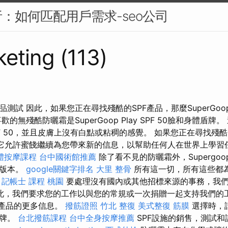
：如何匹配用戶需求-seo公司
eting (113)
測試 因此，如果您正在尋找殘酷的SPF產品，那麼SuperGo
的無殘酷防曬霜是SuperGoop Play SPF 50臉和身體盾牌
SPF 50，並且皮膚上沒有白點或粘稠的感覺。 如果您正在尋找殘
op。 它允許蜜餞繼續為您帶來新的信息，以幫助任何人在世界上學
體按摩課程
台中國術館推薦
除了看不見的防曬霜外，Supergo
的版本。
google關鍵字排名
大里 整骨
所有這一切，所有這些都
。
記帳士 課程 桃園
要處理沒有國內或其他招標來源的事務，我
此，我們要求您的工作以與您的常規或一次捐贈一起支持我們的工
F產品的更多信息。
撥筋證照
竹北 整復
美式整復 筋膜
選擇時，
品牌。
台北撥筋課程
台中全身按摩推薦
SPF設施的銷售，測試和