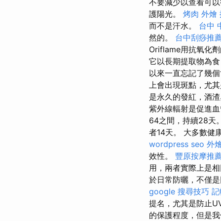
不要減少以查看可以
護陽光。
烤肉 外燴
而不是汗水。
台中 
然的。
台中刮痧推
Oriflame用抗
它以長期提取物為食
以來一直忘記了幾
上會出現斑點，尤其是
是永久的發紅，酒渣
紫外線輻射是促進
64之間，持續28天
者14天。 大多數
wordpress seo
外燴
效性。
豐原按摩推
用，兩者實際上是
於日常防曬，不僅是
google 搜尋技巧
記
提名，尤其是防止U
的保護程度，但是我