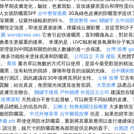
致早期皮膚老化，皺紋，色素斑點，並加速膠原蛋白和彈性蛋
人女孩防曬霜SPF
台中整骨推薦
30為綠色皮膚的防曬需求提供
深層層，佔紫外線輻射的95％。
豐原整骨
seo 關鍵字
台中頭
影響恆定強度，即使是通過玻璃，煙霧或云層影響，並從雪和沙
推薦
wordpress seo
它會引起快速曬黑，直到曬傷為止，對於長
會產生更嚴重的後果。 幸運的是，UVC輻射被臭氧層和分子氧
管理規則中閱讀有關您的個人數據的進一步保護。
台灣 按摩
g
種多功能粉末塗抹底漆和防曬霜。
公司設立
天母 撥筋
天然體
鐘。
喬骨
薰衣草以無數的方式可以使用，是當今最受歡迎的精油
曬黑，沒有粘性的痕跡，膠捲和發音的油膩的光線。
台中國術
進行測試，因此建議在30年後將其用於女性。
士林 按摩
它含有
質酸，結合真皮，免受陽光保護並改善音調。
大里按摩
該產品
與皮膚完全吻合。
關鍵字搜尋
戶外婚禮
外資設立公司
建議您在陽
道按摩課程
天然成分不會引起過敏，可以耐受不同結構的皮膚。 
了產品標籤上的信息內容。
記帳士 稅務相關法規概要
大多數情況
次臉部防曬霜。
中式外燴菜單
台中腳底按摩
但是，如果您經常游
備 ptt
即使使用防水防曬霜，重新將其重新應用以進行連續保
薦
請注意，鎳尺寸的防曬霜應為面部提供足夠的蓋子。
台胞證 