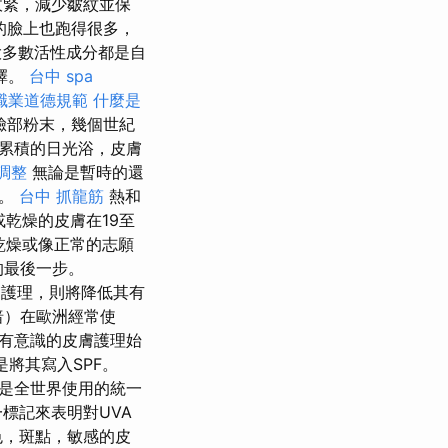
收緊，減少皺紋並保
的臉上也跑得很多，
大多數活性成分都是自
擇。
台中 spa
職業道德規範
什麼是
臉部粉末，幾個世紀
累積的日光浴，皮膚
調整
無論是暫時的還
應。
台中 抓龍筋
熱和
或乾燥的皮膚在19至
，乾燥或像正常的志願
的最後一步。
護理，則將降低其有
變暗）在歐洲經常使
有意識的皮膚護理始
將其寫入SPF。
）是全世界使用的統一
標記來表明對UVA
色，斑點，敏感的皮