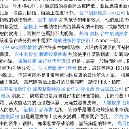
F奶油，汗水和毛巾，則過濾器的壽命將迅速降低，並且應該更新
兒童，從歲月開始，辯論正在進行中。
台中刮痧推薦
seo公司
米顆粒的礦物陽光。
台中 按摩
如果孩子們年齡較大，他們建議將
它們都受益。
記帳士
一些礦物日光浴器具有納米顆粒（或微觀顆
您的皮膚上，而對白色層則不太明顯。
外燴 價格
台中氣結推拿
該產品在成分列表中需要“
傳統整復推拿技術士
Nano”一詞。 
 台中
seo點擊軟體
評估許多生物標誌物，以評估過濾器的互補
物保護。
台中喬骨盆
腳底按摩教學
無論使用什麼防曬霜，防曬霜
止紫外線。
東海按摩
旅行社代辦護照
但是，需要一段時間的是，
膜層“均勻地分佈”。
法人定義
新竹整骨
因此，最好等待8-15分
您的臉上。 但這可能不是非常輕或油性皮膚的最佳解決方案。 根
補丁測試。 當您購買臉上最好的防曬霜時，請使用以下指南。 -
與整復推廣中心
國際整復師證照
台中刮痧推薦
外資設立公司
好
角撥筋
別忘了，防曬霜也是海灘愛好者的絕佳禮物。 用於海灘drh
霜，其恢復活力的油強烈保濕，充滿並滋養皮膚。
大雅按摩
台
年人的敵人。
記帳士 參考書
起初，它似乎是通過乾燥痤瘡來奇蹟
式整復課程
但是曬黑實際上使表皮變稠，逐漸閉合毛孔。
台灣 
中的密集）很難。 如果您懷孕或治療，請諮詢您的醫生。
烏日