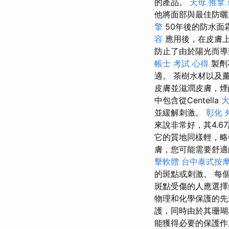
的產品。
天母 推拿
他將面部與最佳防曬
擎
50年後的防水面
容
應用後，在皮膚
防止了由於陽光而
帳士 考試 心得
製劑
適。 茶樹水材以及
皮膚並滋潤皮膚，煙
中包含從Centella
大
並緩解刺激。
彰化 
來說非常好，其4.
它的質地同樣輕，略
膚，您可能需要舒
擊軟體
台中泰式按
的斑點或刺激。 每
斑點受傷的人應選擇
物理和化學保護的
護，同時由於其珊
能獲得必要的保護