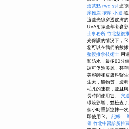
燴茶點
rwd
ssl
這導
摩推薦
按摩 小腿
黑
這些光線穿透皮膚的
UVA射線全年都會
士事務所
竹北整復
光保護的情況下，它
您可以在我們的數據
整復推拿技術士
用這
和防水，最多80分
調可促進美麗，甚至
美容師和皮膚科醫生
生素，礦物質，透明
毛孔的連接，並且
長時間使用它。
穴
環境影響，並檢查
個小時重新塗抹一
即使用它。
記帳士 準
骨
竹北中醫診所推