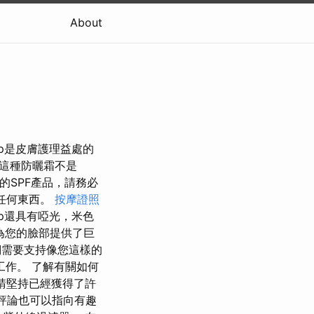
About
op是皮膚護理益處的
。 這種防曬霜不是
酷的SPF產品，請務必
習任何東西。
按摩證照
op還具有啞光，米色
為您的臉部提供了巨
們需要支持像您這樣的
作。 了解有關如何
請堅持已經獲得了許
評論也可以指向有趣