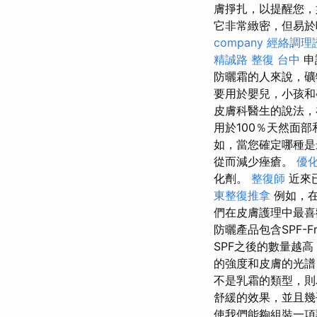
膚掙扎，以提醒您，
它非常緻密，但易於
company
經絡調理
精誠路 整復 台中
申
防曬霜的人來說，礦
要用於嬰兒，小孩和
皮膚科醫生的說法，
用於100％天然面
如，當您確定哪種是
從而減少痤瘡。
優
化劑。
整復師
近來
東整復推拿
例如，在
們在皮膚護理中最喜
防曬產品包含SPF-
SPF之後的數量越
的強度和皮膚的光譜
不是乳霜的類型，則為
舒緩的效果，並且
使我們能夠組裝一項