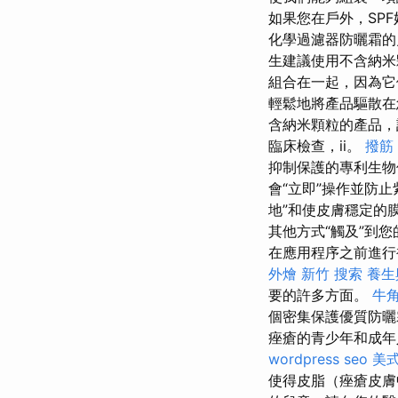
如果您在戶外，SP
化學過濾器防曬霜的
生建議使用不含納
組合在一起，因為
輕鬆地將產品驅散在
含納米顆粒的產品，
臨床檢查，ii。
撥筋
抑制保護的專利生
會“立即”操作並防
地”和使皮膚穩定的
其他方式“觸及”到
在應用程序之前進行
外燴 新竹
搜索
養生
要的許多方面。
牛
個密集保護優質防曬
痤瘡的青少年和成
wordpress seo
美
使得皮脂（痤瘡皮膚