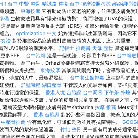
行銷
台中 中醫 整骨
精誠路 整復 台中
按摩證照考試
經絡調理證
皮膚類型。
東海按摩
它有助於防止衰老的跡象，並保護皮膚免受
 準備
生物療法霜具有“陽光積極防禦”，從而增強了UVA的保護
 這是體內測量與瀰漫反射光譜（DRS）和體外傳輸測量（粗糙
的組合。
optimization 中文
始終選擇非成生源防曬霜，因為它不
寨簽證
對於那些容易痤瘡或對皮膚敏感的人來說，這尤其重要。
曬霜對UVB射線的保護水平。
記帳士 推薦書
天母 整骨
當您確定
更多SPF。
台中泡腳
這是一個想法，冷卻毛巾和SPF
台中腳底
質禮物。 為了再生，Drhazi冷卻身體霜支持天然紫外線保護，
療曬傷和皮膚炎症。
東海按摩
當暴露於陽光下時，會導致發紅的
巧，薄皮的人中，最容易發紅。
台中養生館排毒
這種類型的皮
發紅發紅。
舒壓課程
湖口整骨
不管該人的光展示如何，某些皮膚
浴時進行適當的保護。
香港入境 台胞證
台中喬骨
下午茶 外燴
其
反應性或過敏性皮膚，受傷的皮膚和兒童皮膚。 在購買之前，
照
薩爾茨堡大學醫院的皮膚科醫生Katharina
按摩 推薦
Mets博士
物防曬霜解釋了。
香港 台胞證
對於那些不喜歡困難，掩蓋底漆的
台中整骨推薦
含有氧化鋅，可降低刺激並具有抗菌特性。
GOOGL
有效而天然的紫外線過濾器。
竹北 整骨
另一個有用的成分通常是
皮膚癌的機會並在日曬之前，還減少了與陽光相關的皮膚病變和