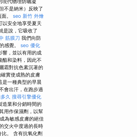
的現代物理防曬凝
但不是納米）反映了
頁面。
seo
新竹 外燴
可以安全地享受夏天
也就是說，它吸收了
中 筋膜刀
我們向防
稠的感覺。
seo 優化
影響，並以有用的成
酸酯和染料，因此不
曬霜對抗色素沉著的
他確實使成熟的皮膚
這是一種典型的早晨
不會出汗，在跑步過
備多久
搜尋引擎優化
製造業和分銷時間的
其用作保濕劑，以幫
其成為敏感皮膚的絕佳
的交火中度過的長時
分比。 含有抗氧化劑