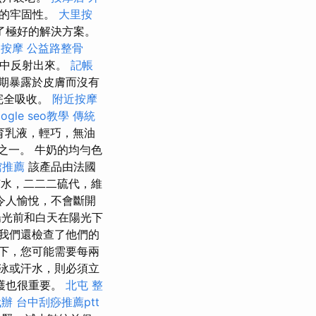
白的牢固性。
大里按
了極好的解決方案。
部按摩
公益路整骨
子中反射出來。
記帳
期暴露於皮膚而沒有
完全吸收。
附近按摩
oogle seo教學
傳統
育乳液，輕巧，無油
之一。 牛奶的均勻色
館推薦
該產品由法國
水，二二二硫代，維
令人愉悅，不會斷開
光前和白天在陽光下
我們還檢查了他們的
下，您可能需要每兩
泳或汗水，則必須立
護也很重要。
北屯 整
代辦
台中刮痧推薦ptt