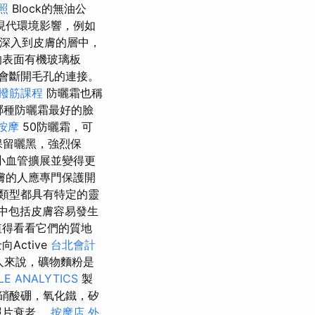
照
Block的無油公
現代環境影響，例如
，深入到皮膚的層中，
的表面有機玻璃板
會斷開毛孔的連接。
撥筋課程
防曬霜也稱
哪種防曬霜最好的臉
按摩
50防曬霜，可
保留曬黑，強烈保
小血管擴展並變得更
膚的人應專門保護開
類型都具有特定的靈
中包括皮膚容易發生
值得看看它們的質地
向Active
台北會計
人來說，礦物麵粉是
E ANALYTICS
製
硝酸硼，氧化鐵，矽
照片衰老。
按摩店
外