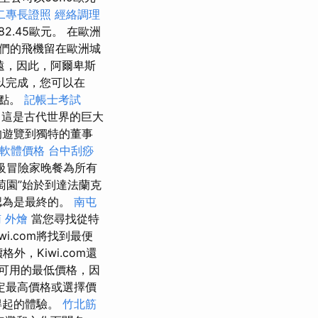
二專長證照
經絡調理
2.45歐元。 在歐洲
我們的飛機留在歐洲城
遠，因此，阿爾卑斯
以完成，您可以在
一點。
記帳士考試
，這是古代世界的巨大
的遊覽到獨特的董事
擊軟體價格
台中刮痧
級冒險家晚餐為所有
萄園”始於到達法蘭克
認為是最終的。
南屯
 外燴
當您尋找從特
.com將找到最便
外，Kiwi.com還
可用的最低價格，因
定最高價格或選擇價
得起的體驗。
竹北筋