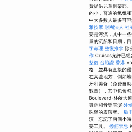
費提供兒童俱樂部。
的小，普通的氣氛
中大多數人最多可容
雅按摩
財團法人 社
要是河流，其中一些
量的沉船和日期，目
字命理 整復推拿
除
作
Cruises允
整復
台胞證 香港
V
格，並具有直接的
在某些地方，例如地
牙利美食（免費自
數量），其中包含匈
Boulevard-
舞蹈和音樂表演
外燴
殊榮的表演者。
后
演，忘記了兩個小時的
要工具。
撥筋禁忌