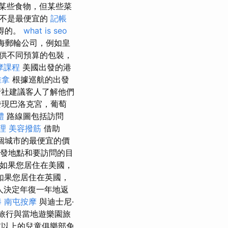
某些食物，但某些菜
不是最便宜的
記帳
得的。
what is seo
大海郵輪公司，例如皇
供不同預算的包裝，
摩課程
美國出發的港
推拿
根據巡航的出發
社建議客人了解他們
發現巴洛克宮，葡萄
體
路線圖包括訪問
理
美容撥筋
借助
個城市的最便宜的價
出發地點和要訪問的目
如果您居住在美國，
如果您居住在英國，
人決定年復一年地返
棒
南屯按摩
與迪士尼·
界旅行與當地遊樂園旅
歲或以上的兒童俱樂部免