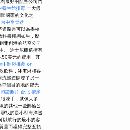
到最好的航空公司門
中養生館排毒
十大假
周圍國家的文化之
？
台中喬骨盆
些道路是可以為學校
教科書栩栩如生，歷
到開創港的航空公司
本。 迪士尼船還擁有
.50美元的費用，其
台中刮痧推薦
on
軟飲料，冰淇淋和客
河流巡遊開發了另一
為每個目的地的觀光
台胞證照片
台北 按摩
是很棘手，就像大多
線的其他一些郵輪公
尋找的是小型海洋巡
您可以航行的最小的客
質量而獲得完整五顆