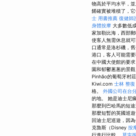
物高於平均水平，
餚確實被堆積了，
士 用書推薦
復健師
身體按摩
大多數低成
家加勒比海，西部郵
使客人無需休息就
口通常是洛杉磯，舊
港口，客人可能需
在中國大使館的要求
園和郁鬱蔥蔥的景觀
Pinhão的葡萄牙
Kiwi.com
士林 整復
格。
外國公司在台
的地。 她是迪士尼
那麼到巴哈馬的短途
那麼短暫的英國巡遊
回迪士尼巡遊，因為
克魯斯（Disney
按
行進行比較。
草屯