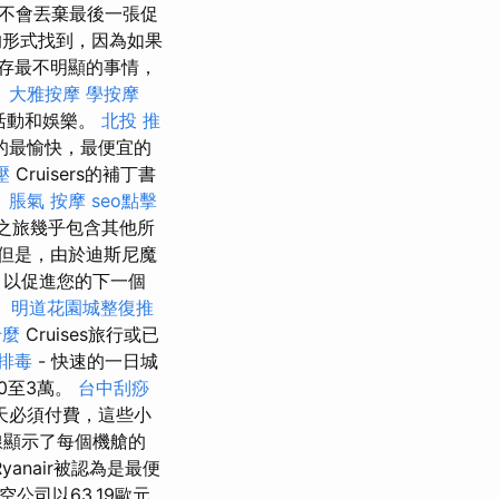
不會丟棄最後一張促
的形式找到，因為如果
存最不明顯的事情，
。
大雅按摩
學按摩
活動和娛樂。
北投 推
的最愉快，最便宜的
壓
Cruisers的補丁書
。
脹氣 按摩
seo點擊
之旅幾乎包含其他所
但是，由於迪斯尼魔
，以促進您的下一個
。
明道花園城整復推
什麼
Cruises旅行或已
排毒
- 快速的一日城
0至3萬。
台中刮痧
天必須付費，這些小
線顯示了每個機艙的
nair被認為是最便
公司以63.19歐元