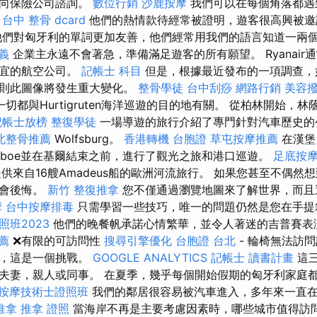
接向保險公司諮詢。
數位行銷
沙鹿按摩
我們可以在每個角落都遇
。
台中 整骨 dcard
他們的熱情款待經常被證明，遊客很高興被
們對匈牙利的單詞更加友善，他們經常用我們的語言知道一兩
義
企業主永遠不會著急，準備滿足遊客的所有願望。 Ryanair
便宜的航空公司。
記帳士 科目
但是，根據最近發布的一項調查，
，則此圖像將發生重大變化。
整骨學徒
台中刮痧
網路行銷
美容
一切都與Hurtigruten海洋巡遊的目的地有關。 從柏林開始，
記帳士放榜
整復學徒
一場導遊的旅行介紹了專門針對汽車歷史的公園A
北整骨推薦
Wolfsburg。
香港轉機 台胞證
草屯按摩推薦
在漢堡
aboe並在基爾結束之前，進行了觀光之旅和港口巡遊。
足底按
供來自16艘Amadeus船的歐洲河流旅行。 如果您甚至不偶然
不會後悔。
新竹 整復推拿
您不僅通過瀏覽地圖來了解世界，而且
摩
台中按摩排毒
只需學習一些技巧，唯一的問題仍然是您在手提
班2023
他們的晚餐帆承諾心情繁華，並令人著迷的吉普賽表
薦
❌有限的可訪問性
搜尋引擎優化
台胞證 台北
- 輪椅無法訪
說，這是一個挑戰。
GOOGLE ANALYTICS
記帳士 讀書計畫
這三
夫妻，親人或同事。 在夏季，幾乎每個開始假期的匈牙利家庭
按摩技術士證照班
我們的鄰居很容易被汽車進入，多年來一直
推拿
推拿 證照
當海岸不再是主要考慮因素時，哪些城市值得訪