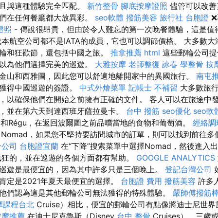
並且與這種體驗完全匹配。
新竹整骨
腳底按摩證照
儘管可以改善
它們在任何餐廳都大放異彩。
seo軟體
撥筋美容
旅行社 台胞證
❌
證照
- 傳說很昂貴，但由於令人難忘的第一次晚餐體驗，這是值
本航空公司都不是IATA的成員，它也可以調節價格。 大多數
輪和狂歡節，還包括中國之旅。
推拿推薦
html
這些郵輪公司提
可以為他們選擇完美的巡遊。
大雅按摩
老師整復 詠春
學整骨
按
金山和西雅圖，因此您可以舒適地離開家中的異國旅行。
南屯
要獲得中國巡遊的簽證。
中式外燴菜單
記帳士 不補習
大多數旅行
，以確保他們在開始之前擁有正確的文件。 客人可以在旅途中
，並在第六天到達西班牙薩拉曼卡。
台中 撥筋
seo優化
seo軟
村莊和Régu，在返回波爾圖之前品嚐當地的食物和葡萄酒。
經絡調
Nomad，如果您不堅持要訪問城市的訂單，則可以找到前往多
分公司
台胞證宜蘭
在“下降”搜索菜單中選擇Nomad，然後進入
瘋狂的，並在巡遊的各個方面都有幫助。
GOOGLE ANALYTICS
巡遊是最便宜的，因為其中許多只是三個晚上。
登記台灣公司
肯定是2021年夏天最便宜的選擇。
台胞證 費用
撥筋美容
許多
他們認為這是其他郵輪公司無法獲得的特殊體驗。
嚴師傅撥筋
摩課程台北
Cruise）相比，便宜的郵輪公司有點像將迪士尼世
按摩推薦
在迪士尼克魯斯（Disney
台中 整骨
Cruises），三