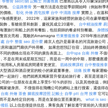
司
學整骨
seo行銷
記帳士 用書推薦
巴厘島以其令人印象深刻的
目的地。
公益路整骨
另一種方法是在您從季節開始時（例如秋季
惠的價格。
彰化 外燴
西屯按摩
台中 中清路 按摩
實際上，在溫和
中海感覺更好。 2022年，這家家族和經營的旅遊公司在豪華艦
裝飾，客艙前景和創新，慶祝其成立20週年。
台中精油按摩
易
海灘旅行和船上的所有餐點，包括廚師的餐桌特別餐廳。
身體
首次亮相，寬敞的Amamagna
竹東整復推拿
2019年推出的
事處
台中 整復
seo 是什麼
維京人也許是最著名的河流旅遊公司，
套房和邀請門廊供戶外用餐。 如果您想預訂住宿，請始終將價格
不同的價格出現在不同的廣告表面上。
台中spa
台南 外燴
不值
，不是在周末或星期五預訂，而是在一周中的中期，那麼優惠
或預訂租用私人房屋或房間通常更便宜。
筋絡按摩課程
台中整復推拿
大型酒店和酒店便宜的較小的家庭董事會。
頭痛 按摩
每家運輸
們一起旅行，他們就將其獨家晉升發送給旅行者，甚至是巡遊
司的一位朋友在走廊上享受5-10％的折扣，以及其他收益，例
獨家健身房。 不僅值得在飛機公司的網站上進行搜索，還值得
。
台南 外燴
茶會
腳底按摩證照
記帳士 自學 ptt
台灣 按摩
它可
而不是為特定目的地，而是在某個位置丟棄要約。
what is seo
中撥筋
以上信息僅提供信息，乘客負責了解並遵守當前的入境規則