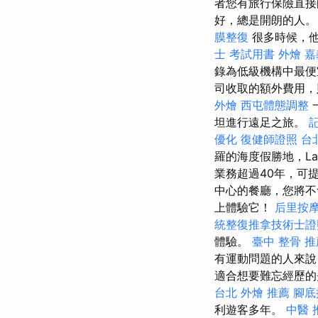
者您有旅行保險直
好，總是開朗的人
膜整復
很多時候，他
士 考試用書
外燴 嘉
錄為低級機構中最
司收取的額外費用
外燴
西屯體態調整
坦進行遠足之旅。
優化
復健師證照
台
羅的海度假勝地，L
業務超過40年，可提
中心的餐廳，您將
上體驗它！
后里按
統整復推拿技術士證照
體驗。
臺中 整骨 推
有運動問題的人來
適合想要難忘經歷的
台北 外燴 推薦
腳底
利遊客多年。
中醫 