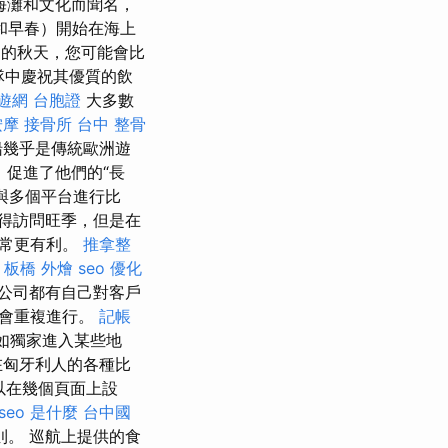
海灘和文化而聞名，
和早春）開始在海上
的秋天，您可能會比
隊中慶祝其優質的飲
遊網 台胞證
大多數
按摩
接骨所
台中 整骨
船幾乎是傳統歐洲遊
促進了他們的“長
與多個平台進行比
得訪問旺季，但是在
通常更有利。
推拿整
板橋 外燴
seo 優化
公司都有自己對客戶
只會重複進行。
記帳
如獨家進入某些地
在匈牙利人的各種比
以在幾個頁面上設
seo 是什麼
台中國
。 巡航上提供的食