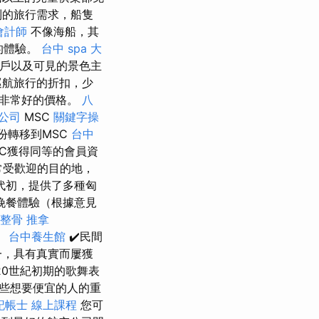
制的旅行需求，船隻
會計師
不像海船，其
的體驗。
台中 spa
大
戶以及可見的景色主
巡航旅行的折扣，少
得非常好的價格。
八
公司
MSC
關鍵字操
份轉移到MSC
台中
C獲得同等的會員資
常受歡迎的目的地，
代初，提供了多種匈
晚餐體驗（根據意見
整骨 推拿
。
台中養生館
✔️民間
一，具有真實而屢獲
20世紀初期的歌舞表
為那些想要便宜的人的重
記帳士 線上課程
您可