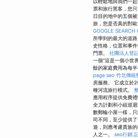
以輕鬆地與我們一
票和旅行黑客，您
日目的地中的五個被
旅，您是否真的對歐
GOOGLE SEARCH 
所學到的最大的道路
史性格，位置和事
門票。
社團法人登
一個“這是一個小世
餘的家庭費用為每半小
page seo
竹北傳統
房服務。 它成立於
種河流旅行模式。
應用程序提供免費
全力計劃和小組巡迴
數郵輪小屋一樣，
司不同，至少提供
遊，則應考慮貴族
人之一。
seo行銷