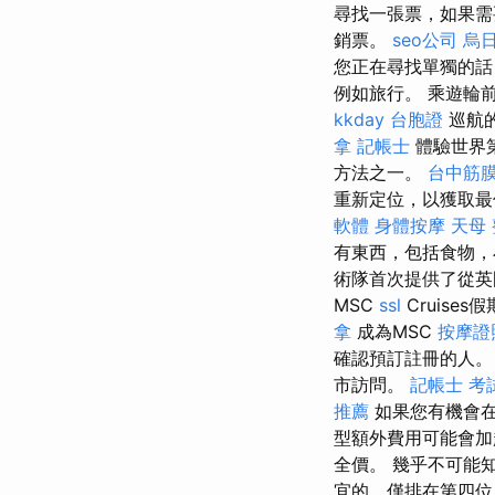
尋找一張票，如果需
銷票。
seo公司
烏
您正在尋找單獨的
例如旅行。 乘遊輪
kkday 台胞證
巡航
拿
記帳士
體驗世界
方法之一。
台中筋
重新定位，以獲取最
軟體
身體按摩
天母
有東西，包括食物，
術隊首次提供了從英
MSC
ssl
Cruise
拿
成為MSC
按摩證
確認預訂註冊的人
市訪問。
記帳士 考
推薦
如果您有機會在
型額外費用可能會加
全價。 幾乎不可能知
宜的，僅排在第四位，