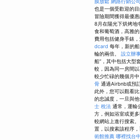
膜放鬆
網路行銷公
也是一個受歡迎的
冒險期間獲得最優
8月在陽光下烘烤地
食和葡萄酒，高雅的
費用包括健身手錶，
dcard
每年，新的船隻
輪的兩倍。
設立辦
船”，其中包括大型
較，因為同一房間以
較少忙碌的幾個月中
骨
通過Airbnb
此外，您可以觀看比
的忠誠度，一旦與他
士 稅法
通常，運輸公
方，例如浴室或更多
較網站上進行搜索
置，以搜索該程序，
術館推薦
哪裡找台