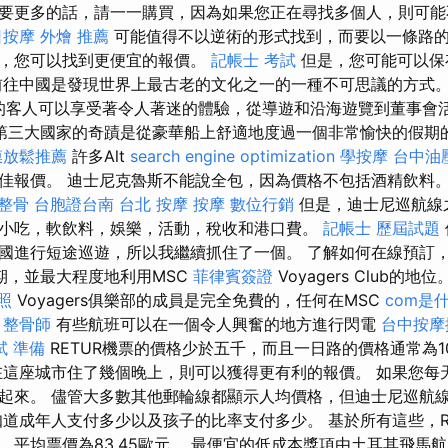
要更多的話，請一一購買，因為如果您正在尋找多個人，則可能
日按摩
外燴 推薦
可能值得不以逆術的形式找到，而要以一條路
話，您可以找到更便宜的報價。
記帳士 考試
但是，您可能可以保
前往中國是發現世界上最古老的文化之一的一種不可思議的方式
的客人可以享受著令人著迷的體驗，從導遊和沿海遊覽到董事會
第三大國家的奇蹟是從豪華船上舒適地度過一個非常愉快的假期
膜放鬆推薦
許多Alt
search engine optimization
學按摩
台中油
佳報價。 迪士尼克魯斯不能說全包，因為價格不包括酒精飲料
 整骨
台胞證台南
台北 按摩
按摩
數位行銷
但是，迪士尼巡航線
小吃，軟飲料，娛樂，活動，稅收和港口費。
記帳士 歷屆試題
國進行短途巡遊，所以我繼續抓住了一個。 了解如何在線預訂
s假期，並最大程度地利用MSC
菲律賓簽證
Voyagers Club的地位
照
Voyagers俱樂部的成員是完全免費的，任何在MSC
com是
。
整骨師
有些航班可以在一個令人興奮的地方進行閃電
台中按摩
試 準備
RETUR機票的價格少於五千，而且一日路的價格通常為1
這座城市住了幾個晚上，則可以獲得更有利的報價。 如果您每
起來。 儘管大多數其他郵輪線都顯示人均價格，但迪士尼巡航
道成年人支付多少以及孩子的比率支付多少。 基於所有這些，Rya
平均票價為83.45歐元。 最便宜的低成本獎項由土耳其飛馬航空