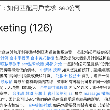
：如何匹配用戶需求-seo公司
eting (126)
亞洲巡遊與匈牙利導遊特別亞洲道路集團遊覽 一些郵輪公司提供
會計師
台中手撥燙
台中美式整復
如果您提前六個多月計劃並抓
腳底按摩教學
seo點擊軟體
聚餐 外燴
一些郵輪公司還提供“低價
他們將獲得最低的價格。
中清路 按摩
如果您提前預訂，請繼續跟
後者可以收到退款或機艙計劃。
記帳士 稅務士
首先，選擇一個
肩頸放鬆
每艘船都有獨特的路線，並非所有郵輪公司都在同一地點
房間，人均費用將減少。
台中輕井澤按摩
將我的姓名，電子郵件
文章中。
台胞證 雄獅
記帳士 會計師差別
ssl
獨立
massage
撥筋
作，因此您可以確定我們的產品建議僅受調查結果的影響。 伯尼斯（
了許多省和城市。
台中刮痧推薦
如果您需要緊急醫療服務，請諮