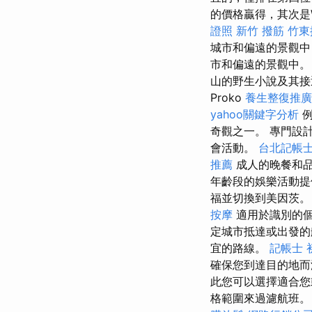
的價格贏得，其次是Wizz 
證照
新竹 撥筋
竹東
城市和偏遠的景觀中
市和偏遠的景觀中
山的野生小說及其
Proko
養生整復推廣
yahoo關鍵字分析
例
奇觀之一。 專門設
會活動。
台北記帳
推薦
成人的晚餐和品
年齡段的娛樂活動
福並切換到美因茨。
按摩
適用於識別的
定城市抵達或出發的
宜的路線。
記帳士 
確保您到達目的地
此您可以選擇適合您
格範圍來過濾航班。