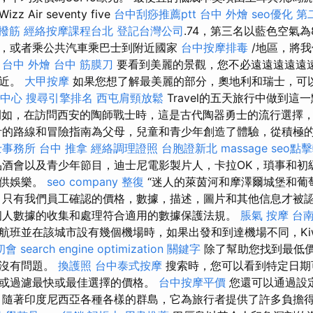
Air seventy five
台中刮痧推薦ptt
台中 外燴
seo優化
第
撥筋
經絡按摩課程台北
登記台灣公司
.74，第三名以藍色空氣為8
，或者乘公共汽車乘巴士到附近國家
台中按摩排毒
/地區，將
。
台中 外燴
台中 筋膜刀
要看到美麗的景觀，您不必遠遠遠遠遠
接近。
大甲按摩
如果您想了解最美麗的部分，奧地利和瑞士，可
中心
搜尋引擎排名
西屯肩頸放鬆
Travel的五天旅行中做到這
如，在訪問西安的陶師戰士時，這是古代陶器勇士的流行選擇
計的路線和冒險指南為父母，兒童和青少年創造了體驗，從積極
士事務所
台中 推拿
經絡調理證照
台胞證新北
massage
seo點
酒會以及青少年節目，迪士尼電影製片人，卡拉OK，瑣事和初
提供娛樂。
seo company
整復
“迷人的萊茵河和摩澤爾城堡和葡
 只有我們員工確認的價格，數據，描述，圖片和其他信息才被
個人數據的收集和處理符合適用的數據保護法規。
脹氣 按摩
台南
航班並在該城市設有幾個機場時，如果出發和到達機場不同，Kiwi
初會
search engine optimization
關鍵字
除了幫助您找到最低價格
而沒有問題。
換護照
台中泰式按摩
搜索時，您可以看到特定日期
或過濾最快或最佳選擇的價格。
台中按摩平價
您還可以通過設
 隨著印度尼西亞各種各樣的群島，它為旅行者提供了許多負擔