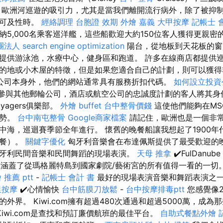
 歐洲河巡遊的吸引力，尤其是當我們離開流行病外，除了被抑
和可及性時。
經絡調理
台胞證 效期
外燴 嘉義
大甲按摩
記帳士 
納5,000名乘客巡洋艦，這些船歡迎大約150位客人獲得更親密
團法人
search engine optimization
陽台，從地板到天花板的窗
提供游泳池，水療中心，健身區和跑道。 許多在線商店都提供
的地或小木屋的特徵，但是如果您適合自己的計劃，則可以獲
公司本身外，他們的網站通常具有服務折扣代碼。
如何設立投資
許已經參與其他郵輪公司，酒店或航空公司的忠誠度計劃的客人將其身
oyagers俱樂部。
外燴 buffet
台中整骨價錢
這使他們能夠在MS
優勢。
台中南屯整骨
Google商家檔案
請記住，歐洲也是一個非
中海，巡迴賽季節全年進行。 懷舊的晚餐船讓我想起了1900年
助餐）。
關鍵字優化
匈牙利音樂會在布達佩斯提供了最受歡迎的
牙利民間音樂和民間舞蹈的現場表演。
天母 推拿
✔️FulDanube
林蔭大道涵蓋了從瑪格麗特島到國家劇院/藝術宮的所有值得一看的一切
 推薦 ptt
-
記帳士 會計 書
最好的現場表演音樂和舞蹈表演之
里按摩
✔️心情愉快
台中筋膜刀放鬆
-
台中按摩排毒ptt
您感覺像
外界。 Kiwi.com擁有超過480次通過和超過5000萬，成
Kiwi.com是查找和預訂廉價航班的最佳平台。
自助式餐點外燴