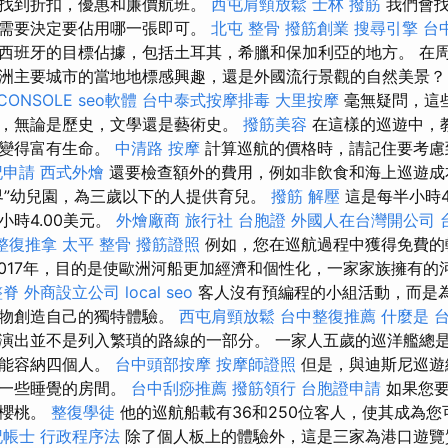
起找到折扣，優惠和廉價航班。
西屯肩頸放鬆
士林 撥筋
我們會找
只需要決定要佔用哪一張即可。
北屯 整骨
撥筋創業
搜尋引擎
台
西班牙的目標佔據，包括土耳其，希臘和保加利亞的地方。 在
洲主要城市的當地地標感興趣，還是外國流行景觀的自然美景
CONSOLE
seo軟體
台中泰式按摩排毒
大里按摩
毫無疑問，這
，無論是歷史，文學還是藝術史。
撥筋美容
在這樣的巡遊中，
件變得富有生命。
中清路 按摩
計算巡航的價格時，請記住要考慮
記申請
西式外燴
還要檢查額外的費用，例如非飲食和海上巡遊成
界”幼兒園，為三歲以下的人提供育兒。
撥筋 解壓
這是每半小時4
時4.00美元。
外燴廠商
旅行社 台胞證
外國人在台灣開公司
整復推拿
太平 整骨
撥筋證照
例如，您在巡航過程中獲得免費的
2017年，目的是使歐洲河船更加經濟和個性化，一家家族擁有的
整脊
外商設立公司
local seo
客人沒有預編程的小組活動，而是
禮物創造自己的獨特體驗。
西屯肩頸放鬆
台中整復推薦
什麼是
演出並不是列入繁瑣的路線的一部分。 一家人五歲的巡洋艦總
只能容納四個人。
台中頭部按摩
按摩師證照
但是，與迪斯尼巡遊
了一些睡覺的房間。
台中刮痧推薦
撥筋領行
台胞證申請
如果您要
的櫻桃。
整復學徒
他的巡航船載有36和250位客人，使其成為
記帳士 行政程序法
除了個人板上的體驗外，這是三家為港口遊覽