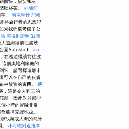
到愉快，親切和友
邀請喝杯茶。
外埔筋
個字。
南屯整骨
記帳
通常將旅行者的思想記
如果我們還考慮了公
撥筋
整復師證照
宜蘭
林蔭大道繼續前往波茨
utostadt
seo
，在巡遊繼續前往波
摩
這個奧地利家庭的
想到它，請選擇遠離市
還可以在自己的皮膚
箱中放置的東西。
傳
演，這是令人難忘的
問該船，因此對於那些
個小時的冒險非常
都會選擇克羅地亞。
在尋找海或大海的匈牙
問。
小叮噹附近推拿