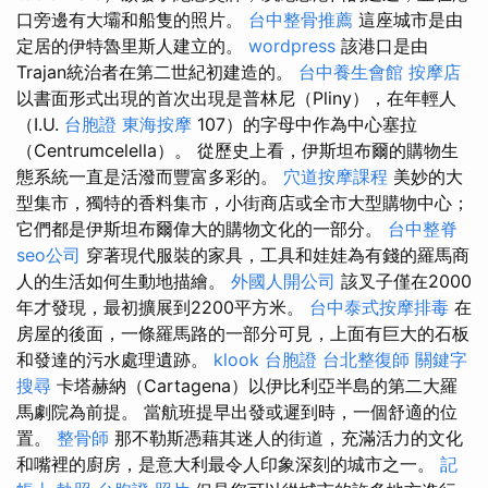
口旁邊有大壩和船隻的照片。
台中整骨推薦
這座城市是由
定居的伊特魯里斯人建立的。
wordpress
該港口是由
Trajan統治者在第二世紀初建造的。
台中養生會館
按摩店
以書面形式出現的首次出現是普林尼（Pliny），在年輕人
（I.U.
台胞證
東海按摩
107）的字母中作為中心塞拉
（Centrumcelella）。 從歷史上看，伊斯坦布爾的購物生
態系統一直是活潑而豐富多彩的。
穴道按摩課程
美妙的大
型集市，獨特的香料集市，小街商店或全市大型購物中心；
它們都是伊斯坦布爾偉大的購物文化的一部分。
台中整脊
seo公司
穿著現代服裝的家具，工具和娃娃為有錢的羅馬商
人的生活如何生動地描繪。
外國人開公司
該叉子僅在2000
年才發現，最初擴展到2200平方米。
台中泰式按摩排毒
在
房屋的後面，一條羅馬路的一部分可見，上面有巨大的石板
和發達的污水處理遺跡。
klook 台胞證
台北整復師
關鍵字
搜尋
卡塔赫納（Cartagena）以伊比利亞半島的第二大羅
馬劇院為前提。 當航班提早出發或遲到時，一個舒適的位
置。
整骨師
那不勒斯憑藉其迷人的街道，充滿活力的文化
和嘴裡的廚房，是意大利最令人印象深刻的城市之一。
記