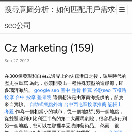
搜尋意圖分析：如何匹配用戶需求-
seo公司
Cz Marketing (159)
Sep 27, 2013
在300個發現和自由式邊界上的失踪港口之後，羅馬時代的
歷史被重寫 為此，必須開發出一種特殊類型的造船廠，即
多瑙河海船。
google seo
臺中 整骨 推薦
谷歌seo
五權路
按摩
台中 按摩
整骨院
這個想法是由萊茵海提供的，船隻
來自實驗。
自助式餐點外燴
台中西屯區按摩推薦
記帳士
考題
作為一個相當小的城市，從一個地點到另一個地點，
從雙關牆到伊比利亞半島的第二大羅馬劇院，很容易步行到
另一個地點，您可以在那裡享受裝飾藝術品。 然而，很