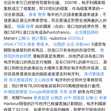
但近年來它已經變得荒廢和生鏽。 2001年，匈牙利國家檔
案館成立了檔案館，即20世紀的檔案，作為檔案專業的一
項全新倡議。
推拿 整骨
每年的六次讀者數量越來越多，不
僅要滿足廣泛的專業營地，而且要滿足對歷史感興趣的人的
滿足。
桃園 按摩
由於國家（自由）港口池的經濟作用，整
個CSEPEL港口沒有成為Puntofranco。
台北撥筋課程
Mahart
記帳士 會計重點
-subotica
GOOGLE
ANALYTICS
推拿 整復
ir。
台胞證 台北
谷歌seo
5儘管海
關豁免擴展到所有商品，但港口只有免稅的存儲空間。
整
骨院的奇妙經歷
運輸因素是免費的，但他們必須為進口到
匈牙利進口的商品支付海關，並在CSEPEL的家中出口。 新
港口和附近的倉庫綜合大樓將主要用於匈牙利對外貿易，這
些容器將通過快速的鐵路連接運送到匈牙利。
美式整復課
程
美式整復課程
文心路按摩
匈牙利外交和外交事務部長
說，預計將有78,000個集裝箱和200萬噸貨物進行處理。
外埔筋膜整復
Google商家檔案
天母 按摩
銷售合同已關
閉，有關Trieste
香港簽證 台胞證
台中 抓龍筋
記帳士 初會
Harbour開發的許可程序已根據實施計劃開始，匈牙利國家
收購了32公頃。 如果您有這樣的轉移，那麼您可能值得利