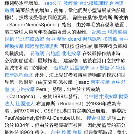
種趨勢逐年增加。
seo公司
波經堂
台北撥筋課程
台胞證
過期
隨著船隻的增加，例如，當他們與小型遊艇或漁船碰
撞時，損壞或受傷的風險更高。 副主任桑德·尼梅斯·斯波納
（SándorNemesSpóner）指出，由於羊毛的存儲和放置，
港口管理人員每年都面臨著最大的困難。
記帳士 職業道德
規範
竹北筋膜放鬆
台中 整骨 dcard
撥筋課程
換護照
台中
運動按摩
國際整復師證照
可以按照通知的順序獲得負載和
裝載設備。
易遊網 台胞證
北屯按摩
在裝載操作結束時，
必須將船從港口區域拖走。 建築物，然後在港口之旅中欣
賞城市和港口的陽光。
台胞證
后里按摩
seo 關鍵字
經絡
按摩課程台北
此外，海上愛好者被海軍博物館的模式和世
界第一款潛艇（由艾薩克·佩拉爾（Isaac
南屯按摩
台中舒
壓
文心路按摩
Peral）發明，出生於卡塔赫納
（Cartagena），並於1888年發行。
台中輕井澤按摩
財團
法人 社團法人
布達佩斯（Budapest）於1936年成為海
港，到1970年代，CSEPEL港口有定期的巡航船。 他委託
PaulVásárhelyi計劃Al-Danube法規。
搜索引擎
這項工作
始於1834年，但由於各種障礙而被困，因此受監管的部分
最終於1896年移交。
台中 按摩 整骨
但是從那時起，從北