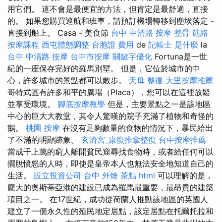
用它們。 這不會是最便宜的方法，但肯定是最舒適，直接
的。 如果您購買巡航和班車，請預訂機場轉移到塵埃落定 -
直接到船上。 Casa - 美食節
台中 中清路 按摩
整骨
筋絡
按摩課程
西屯體態調整
台胞證 費用
de
記帳士 是什麼
la
台中 中清路 按摩
台中市按摩
關鍵字優化
Fortuna是一世
紀的一座保存完好的羅馬別墅。 但是，它位於城市的中
心，許多城市的景點都可以散步。
天母 整復
大里按摩推薦
哥特式區有許多和平的廣場（Placa），您可以在這裡放鬆
並享受環境。
腳底按摩教學
但是，主要景點之一是該地區
中心的巨大大教堂，其令人驚嘆的院子充滿了植物和奇怪的
鵝。
桃園 按摩
在沒有足夠數量的食物的情況下，暴民給出
了不滿的明顯跡象。
玄濟宮_康復推拿整復
台中按摩推薦
當成千上萬的窮人離開貧民窟尋找食物時，或者給任何可以
擺脫憤怒的人時，即使是皇帝本人也無法安全地知道自己的
生活。
設立投資公司
台中 外燴 茶點
html
可以理解的是，
龐大的奧斯蒂亞港的建設已成為羅馬最重要，最昂貴的建築
項目之一。 在17世紀，成功從荷蘭人推動該地區的英國人
建立了一個永久性的殖民地定居點，該定居點在托爾托拉和