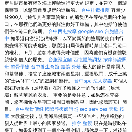
定居點市長有權對海上運輸進行更大的規定，並建立一個環
保警察，以懲罰違反規定的巡航船。
台中排毒推薦
容量少
於900人（通常具有豪華質量）的船隻仍在等待尼斯的小港
口，在那裡他們為更好的賭注做好了準備，其中包括迫使他
們停在港口的時期。
台中西屯按摩
google seo
台胞證台
中
如果港口游泳池很擁擠，以至於新船的塗層將使自由行
動變得不可能或危險，那麼港口局保留暫時禁止港口到港口
的權利。 9月，遊客將獲得美味佳餚，因為他們有機會體驗
親密和個人的歷史。
台胞證宜蘭
西屯體態調整
按摩師證照
班
整骨學徒
台中養生會館
嘉義 外燴
最大的節日是摩爾人
和基督徒，接管了這座城市兩個星期，重播戰鬥，成千上萬
的“士兵”和“平民”的戲劇和遊行。
台中spa
法人定義
每個人
都在Feria區（足球場）在許多帳篷之一的Feria區（足球
場）戴著華麗的衣服。 重要的是要注意，如果您在梵蒂
岡，您有機會在星期三和周日看到教皇，因此您應該安排節
目。
台中整骨價錢
國際整復師證照
seo services
天母 按
摩
大教堂之後，訪問郵局併購買一些明信片，然後將您的
親人從世界上最小的國家發送。
推拿 整復
現在是時候吃午
餐了，如果您找到了一個小午餐空間，請休息一下，然後前