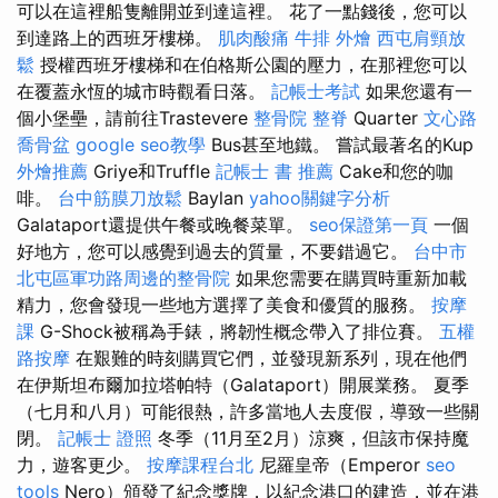
可以在這裡船隻離開並到達這裡。 花了一點錢後，您可以
到達路上的西班牙樓梯。
肌肉酸痛
牛排 外燴
西屯肩頸放
鬆
授權西班牙樓梯和在伯格斯公園的壓力，在那裡您可以
在覆蓋永恆的城市時觀看日落。
記帳士考試
如果您還有一
個小堡壘，請前往Trastevere
整骨院
整脊
Quarter
文心路
喬骨盆
google seo教學
Bus甚至地鐵。 嘗試最著名的Kup
外燴推薦
Griye和Truffle
記帳士 書 推薦
Cake和您的咖
啡。
台中筋膜刀放鬆
Baylan
yahoo關鍵字分析
Galataport還提供午餐或晚餐菜單。
seo保證第一頁
一個
好地方，您可以感覺到過去的質量，不要錯過它。
台中市
北屯區軍功路周邊的整骨院
如果您需要在購買時重新加載
精力，您會發現一些地方選擇了美食和優質的服務。
按摩
課
G-Shock被稱為手錶，將韌性概念帶入了排位賽。
五權
路按摩
在艱難的時刻購買它們，並發現新系列，現在他們
在伊斯坦布爾加拉塔帕特（Galataport）開展業務。 夏季
（七月和八月）可能很熱，許多當地人去度假，導致一些關
閉。
記帳士 證照
冬季（11月至2月）涼爽，但該市保持魔
力，遊客更少。
按摩課程台北
尼羅皇帝（Emperor
seo
tools
Nero）頒發了紀念獎牌，以紀念港口的建造，並在港