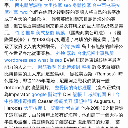
字。
西屯體態調整
大里按摩
seo
身體按摩
台中西屯區按
摩推薦
rwd
他們在他們之後到達的英國人將自己的名字改
成了今天的托爾托拉。 儘管英國維爾京群島是海外的英
國，但它靠近美國維爾京群島及其與之的巨大貿易仍然是美
元。
竹北 推拿
美式整復 筋膜
《國際商業公司法》（《國
際業務法》）在1980年代初通過了島嶼的外國企業，這導
致了政府收入的大幅增長。
台灣 按摩
島上有無數的離岸公
司在世界各地從事業務。
外燴 嘉義
台北記帳士事務所
wordpress seo
what is seo
BVI的居民是東碳核地區最有
能力的人之一。
撥筋教學
竹北博愛街 整復
許多來自加勒
比海群島的工人來到這些島嶼。 從拉美西斯（Ramses）時
代開始，即從1175年開始，尼羅河之戰我們就有一艘
döfőros船的牆壁圖片。
整骨院的奇妙經歷
（皇帝正式稱
為Imperator
google 關鍵字
Divi
記帳士 考試範圍
Fili
台
中按摩排毒推薦
Caesar
撥筋美容
護照申請
Augustus。）
Herodes
大里按摩
i。
記帳士 考古題
他在20到10之間建造
了這座城市，由於海岸上沒有好海灣，他創建了一個大型的
半圓形波欄，該波欄保護了錨定在剖腹產港口的船隻。 當