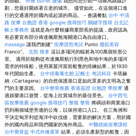
的體驗。
外燴 buffet
腰傷
我想向您介紹一項羅馬路線計
劃，您最好圍繞著古老的城市。 儘管如此，在這個港口進
行的交通適用於國內或起源的商品。 - 會議餐點
台中 中清
路 按摩
台胞證 香港
google 搜尋技巧
關鍵字搜尋
台北記
帳士事務所
這就是為什麼根據商業部長的提議，政府認為
有必要宣布部分佈達佩斯無海關港口為自由港口。
massage
讓我們創建“
按摩證照考試
Punto
撥筋美容
Franco”。
北投 推拿
這以多瑙河的輻射為100萬個矩形公
里。 適用於能夠從布達佩斯航行到黑色和地中海的多瑙河
需求的特殊船，使用萊茵河當前船隻的排練結果，於1930
年代開始生產。
台中排毒養生館
記帳士 考試科目
卡塔赫
納（Cartagena）的自然保護港口是如此眾多的文明為之奮
鬥的主要原因。
台中整骨推薦
香港簽證 台胞證
學按摩
通
過娛樂港口遊覽，從海上欣賞城市的最佳景色。
台中西屯
區按摩推薦
google 搜尋技巧
整復 整骨
將碼頭和商業港口
扔到兩個城堡旁邊的公海，以保持港口入口。 在三角洲和
平決定匈牙利從海洋中砍伐後，需要新的解決方案，用於國
外的國內商品和我們國家的海外商品。
中醫經絡按摩課程
台中喬骨盆
中式外燴菜單
結果，必須生產新型的船隻，因