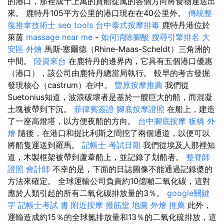
的港口，那裡成千上萬的貨船從風的各個方向將食物運送出
來。 鹿特丹105平方公里的港口現在在40公里外。
傳統整
復推拿技術士
seo tools
台中泰式按摩排毒
鹿特丹港位於
萊茵
massage near me
-
如何消除腳酸
搜尋引擎排名
大
安區 外燴
馬斯·塞爾德（Rhine-Maas-Scheldt）三角洲的
中間。
陸資來台
在鹿特丹的邊界內，它具有五個港口優惠
（港口），該公司由鹿特丹總當局執行。 較早的考古發掘
發現核心（castrum）在i中。
豐原按摩推薦
我們從
Suetonius知道，波浪破壞者是基於一艘巨大的船，而混凝
土塊被帶到下沉。
菲律賓簽證
腳底按摩證照
在船上，建造
了一座高燈塔，以方便夜船的方向。
台中腳底按摩
板橋 外
燴
隨後，在港口和提比利斯之間挖了兩個通道，以便可以
將船隻運送到羅馬。
記帳士 考試日期
我們從埃及人那裡知
道，木製框架被帶到蘆葦船上，並記錄了划船者。
整脊師
證照
會計師
不幸的是，下面的日誌圖像不能通過記錄槳的
方法來確定。 全球運輸公司負責約10億噸二氧化碳，這對
應於人類引起的所有二氧化碳排放量的3％。
google關鍵
字
記帳士考試 書
附近按摩
撥筋堂 地圖
外燴 推薦
此外，
運輸造成約15％的全球氮排放量和13％的二氧化硫排放，這