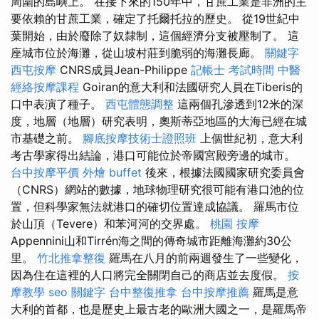
周圍的島嶼上。 在接下來的150年中，甘蔗工業是非洲的主
要依賴的甘蔗工業，確定了托爾托拉的歷史。 從19世紀中
葉開始，由於廢除了奴隸制，這個經濟分支被壓制了。 這
座城市位於海灘，從山坡村莊到脆弱的海灘長廊。
關鍵字
西屯按摩
CNRS成員Jean-Philippe
記帳士 考試時間
中醫
經絡按摩課程
Goiran的意大利和法國研究人員在Tiberis的
口中表演了種子。
西屯體態調整
這兩個孔滲透到12米的深
度，地層（地層）研究表明，奧斯蒂亞地區的大海已經在城
市基礎之前。
腳底按摩技術士證照班
上個世紀初，意大利
考古學家得出結論，港口可能位於帝國宮殿旁邊的城市。
台中按摩平價
外燴 buffet
後來，根據法國國家研究委員會
（CNRS）網站的數據，地球物理研究很可能有港口池的位
置，但科學家無法就港口的確切位置達成協議。 羅馬市位
於山頂（Tevere）和苯河河的交界處。
桃園 按摩
Appennini山和Tirrén海之間的傳奇城市距離海灘約30公
里。
竹北推拿整復
羅馬在八月的前兩週發生了一些變化，
因為住在這裡的人口將完全關閉自己的商店並去度假。
按
摩教學
seo 關鍵字
台中整復推拿
台中按摩推薦
羅馬是意
大利的首都，也是歷史上最古老的歐洲大國之一，是羅馬帝