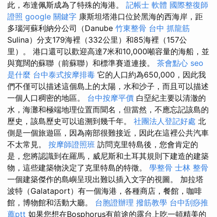
此，布達佩斯成為了特殊的海港。
記帳士 軟體
國際整復師
證照
google 關鍵字
康斯坦塔港口位於黑海的西海岸，距
多瑙河蘇利納分公司（Danube
竹東整骨
台中 抓龍筋
Sulina）分支179海裡（332公里）和85海裡（157公
里）。 港口還可以歡迎高達7米和10,000噸容量的海船，並
與寬闊的蘇聯（前蘇聯）和標準賽道連接。
茶會點心
seo
是什麼
台中泰式按摩排毒
它的人口約為650,000，因此我
們不僅可以描述這個島上的太陽，水和沙子，而且可以描述
一個人口稠密的地區。
台中按摩平價
白堊紀主要以清澈的
水，海灘和極端地理位置而聞名，但當然，不應忘記該島的
歷史，該島歷史可以追溯到幾千年。
社團法人登記好處
北
側是一個旅遊區，因為南部很難接近，因此在這裡公共汽車
不太常見。
按摩師證照班
訪問克里特島後，您會肯定的
是，您將認識到在羅馬，威尼斯和土耳其規則下建造的建築
物，這些建築物決定了克里特島的特徵。
學整骨
士林 整骨
一個建築傑作的島嶼呈現出難以插入文字的視圖。 加拉塔
波特（Galataport）有一個海港，各種商店，餐館，咖啡
館，博物館和活動大廳。
台胞證辦理
撥筋教學
台中刮痧推
薦ptt
如果您想在Bosphorus有前途的露台上吃一頓精美的