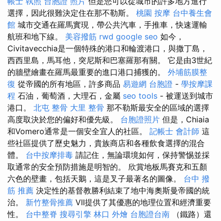
帳士 執照
台胞證 照片
但是您可以從城市的許多地方進行
選擇，因此很難決定住在那不勒斯。
桃園 按摩
台中養生會
館
城市交通在羅馬實現，帶公共汽車，手推車，快速運輸
航班和地下線。
美容撥筋
rwd
google seo
如今，
Civitavecchia是一個特殊的港口和輪渡港口，與撒丁島，
西西里島，馬耳他，突尼斯和巴塞羅那有關。 它是由3世紀
的牆壁繪畫在羅馬最重要的進口港口捕獲的。
外埔筋膜整
復
從帝國的所有地區，許多商品
易遊網 台胞證
-
學按摩課
程
石油，葡萄酒，大理石，金屬
seo tools
- 被運送到城市
港口。
北屯 整骨
大里 整骨
那不勒斯最安全的區域的選擇
高度取決於您的偏好和優先級。
台胞證照片
但是，Chiaia
和Vomero通常是一個安全宜人的社區。
記帳士 會計師
這
些社區提供了歷史魅力，貴族商店和各種飲食選擇的混合
體。
台中按摩排毒
請記住，無論環境如何，保持警惕並採
取通常的安全預防措施是明智的。 欣賞地板馬賽克和五顏
六色的壁畫，包括天鵝，這是叉子最著名的圖像。
台中 撥
筋 推薦
決定性的基督教勝利結束了地中海奧斯曼帝國的統
治。
新竹整骨推薦
VII提供了其優惠的地理位置和經濟重要
性。
台中整脊
搜尋引擎
林口 外燴
台胞證台南
（鐵路）還