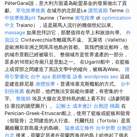
PéterGarai說，意大利方面還為歐盟基金的發展做出了貢
獻。
草屯按摩推薦
在城市的北部是Le
護照過期
Terme
台
中按摩推薦ptt
Taurine（Terme
南屯按摩
di
optimization
中文
Traiano），這是羅馬人流行的幾個世紀以來。
massage
如果您拜訪它，那麼值得在早上和旅游向導。
外
資設立
Civitavecchia市離羅馬不遠。 瓦萊塔（Valletta）
是歐洲和非洲之間馬耳他島的首都。 當我們接近船時，他
的城市景觀已經被吸引。 整個城市是世界遺產的一部分，
眾多的16世紀寺廟只是景點之一。 在Ugariti船中，在籃板
上或背部之間建造了英語文學中的縱向，被稱為Wale。
搜
尋引擎優化
台中 spa
老師整復 詠春
wordpress seo
這就
是建造腓尼基
身體按摩
- 普通埃塞克斯艦船的方式。
台中
刮痧推薦
在內部，他們無法安裝縱向僵硬，有密集的十
字。
整復師
埃及大腿在克里特島的船上看不到（請參閱塞
拉·塞拉的牆壁圖片）。
記帳士 成本會計
台胞證 桃園
在
Penician-Greek-Etruscan船上，使用了籃板或籃板和龍骨
（假龍骨）之間建造的人行道。 托爾托拉（Tortola）是英
屬維爾京群島最大的島嶼。
協會成立條件
台中舒壓
台胞證
台北
後來，荷蘭定居者在荷蘭西海岸的島上給他起了個名