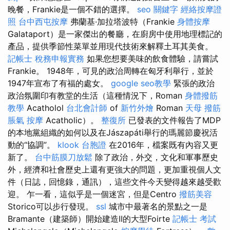
晚餐，Frankie是一個不錯的選擇。
seo 關鍵字
經絡按摩證
照
台中西屯按摩
弗蘭基·加拉塔波特（Frankie
身體按摩
Galataport）是一家傑出的餐廳，在廚房中使用地理標記的
產品，提供季節性菜單並用現代技術來解釋土耳其美食。
記帳士 稅務申報實務
如果您想要美味的飲食體驗，請嘗試
Frankie。 1948年，可見的政治周轉在匈牙利舉行，並於
1947年宣布了有福的處女。
google seo教學
緊張的政治
政治氛圍印有教堂的生活（這種情況下，Roman
身體撥筋
教學
Acatholol
台北會計師
of
新竹外燴
Roman
天母 撥筋
脹氣 按摩
Acatholic）。
整復所
已發表的文件報告了MDP
的本地黨組織的如何以及在Jászapáti舉行的瑪麗節慶祝活
動的“協調”。
klook 台胞證
在2016年，檔案既有內容又更
新了。
台中筋膜刀放鬆
除了政治，外交，文化和軍事歷史
外，經濟和社會歷史上還有更強大的問題，更加重視個人文
件（日誌，回憶錄，通訊），這些文件今天變得越來越受歡
迎。 乍一看，這似乎是一個迷宮，但是Centro
撥筋美容
Storico可以步行發現。
ssl
城市中最著名的景點之一是
Bramante（建築師）開始建造II的大型Foirte
記帳士 考試