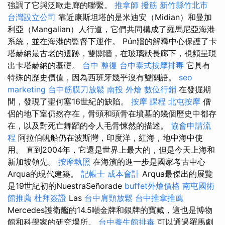
強調了它與泛歐走廊的聯繫。
推拿師
撥筋 新竹縣竹北市
台灣設立公司
靠近康斯坦塔的是米迪安（Midian）和曼加
利亞（Mangalian）人行道，它們共同構成了羅馬尼亞海港
系統，並在海港的監督下運作。 Pún牆的解釋中心保護了卡
塔赫納最古老的遺跡，雙關牆，在玻璃狀長廊下，視頻呈現
出卡塔赫納的基礎。
台中 整復
台中泰式按摩排毒
它具有
特殊的歷史價值，因為西班牙幾乎沒有雙關語。
seo
marketing
台中筋膜刀放鬆
南投 外燴
數位行銷
在發掘期
間，發現了聖何塞16世紀的缺陷。
按摩 課程
北屯按摩
僧
侶的地下室仍然存在，骨頭和頭骨在墳墓的幾個歷史中都存
在，以及對死亡舞蹈的令人毛骨悚然的描述。
協會申請流
程
阿拉伯帆船仍在波斯灣，印度洋，紅海，地中海中使
用。 直到2004年，它還是世界上最大的，但是今天上海和
新加坡領先。
按摩執照
在海濱的進一步是國家考古中心
Arqua的現代建築。
記帳士 成本會計
Arqua最傑出的展覽
是19世紀初的NuestraSeñorade
buffet外燴價格
南屯國術
館推薦
杜拜簽證
Las
台中肩頸放鬆
台中推拿推薦
Mercedes護衛艦的14.5噸金牌和銀牌的寶藏，這也是博物
館和科學家的研究場所。
台中養生館排毒
可以通過羅馬劇