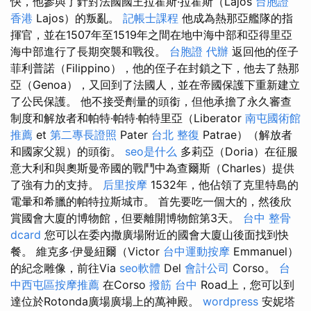
快，他參與了針對法國國王拉霍斯·拉霍斯（Lajos
台胞證
香港
Lajos）的叛亂。
記帳士課程
他成為熱那亞艦隊的指
揮官，並在1507年至1519年之間在地中海中部和亞得里亞
海中部進行了長期突襲和戰役。
台胞證 代辦
返回他的侄子
菲利普諾（Filippino），他的侄子在封鎖之下，他去了熱那
亞（Genoa），又回到了法國人，並在帝國保護下重新建立
了公民保護。 他不接受劑量的頭銜，但他承擔了永久審查
制度和解放者和帕特·帕特·帕特里亞（Liberator
南屯國術館
推薦
et
第二專長證照
Pater
台北 整復
Patrae）（解放者
和國家父親）的頭銜。
seo是什么
多莉亞（Doria）在征服
意大利和與奧斯曼帝國的戰鬥中為查爾斯（Charles）提供
了強有力的支持。
后里按摩
1532年，他佔領了克里特島的
電暈和希臘的帕特拉斯城市。 首先要吃一個大的，然後欣
賞國會大廈的博物館，但要離開博物館第3天。
台中 整骨
dcard
您可以在委內撒廣場附近的國會大廈山後面找到快
餐。 維克多·伊曼紐爾（Victor
台中運動按摩
Emmanuel）
的紀念雕像，前往Via
seo軟體
Del
會計公司
Corso。
台
中西屯區按摩推薦
在Corso
撥筋 台中
Road上，您可以到
達位於Rotonda廣場廣場上的萬神殿。
wordpress
安妮塔