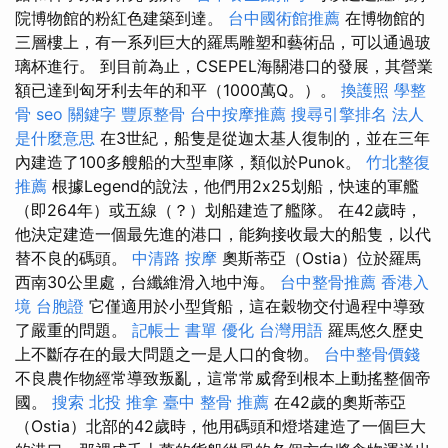
院博物館的粉紅色建築到達。
台中國術館推薦
在博物館的
三層樓上，有一系列巨大的羅馬雕塑和藝術品，可以通過玻
璃杯進行。 到目前為止，CSEPEL海關港口的發展，其營業
額已達到匈牙利去年的和平（1000萬Q。）。
換護照
學整
骨
seo 關鍵字
豐原整骨
台中按摩推薦
搜尋引擎排名
法人
是什麼意思
在3世紀，船隻是從迦太基人復制的，並在三年
內建造了100多艘船的大型車隊，類似於Punok。
竹北整復
推薦
根據Legend的說法，他們用2x25划船，快速的軍艦
（即264年）或五線（？）划船建造了艦隊。 在42歲時，
他決定建造一個最先進的港口，能夠接收最大的船隻，以代
替不良的碼頭。
中清路 按摩
奧斯蒂亞（Ostia）位於羅馬
西南30公里處，台纖維滑入地中海。
台中整骨推薦
香港入
境 台胞證
它僅適用於小型貨船，這在穀物交付過程中導致
了嚴重的問題。
記帳士 書單
優化 台灣用語
羅馬悠久歷史
上不斷存在的最大問題之一是人口的食物。
台中整骨價錢
不良農作物經常導致叛亂，這常常威脅到根本上動搖整個帝
國。
搜索
北投 推拿
臺中 整骨 推薦
在42歲的奧斯蒂亞
（Ostia）北部的42歲時，他用碼頭和燈塔建造了一個巨大