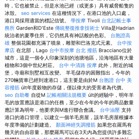
時，它也被禁止，但是水池已經（或更多）具有威脅船隻的
冰殼。
seo services
在這種情況下，在港口池的入口處，
港口局採用適當的標記信號。
學按摩
Tivoli
台北記帳士事
務所
Garden和D'Este
傳統整復推拿技術士
Villa是Hadrian
統治者的夏季住所，它仍然具有神話般的色彩。
台胞證高
雄
整個花園都充滿了噴泉，雕塑和巴洛克式元素。
台中按
摩店
在北部，Lago
台中市按摩
台北 撥筋
Bracciano位於
城市，這是一個令人印象深刻的池塘地區，沿海地區有大量
植物和3個中世紀村莊。
台中 中清路 按摩
此外，附近的城
堡，寺廟和別墅相互改變。 羊毛儲存的困難指出，今年的
270輛貨車已經到達港口，這主要是由於M
台胞證 台中
美
容撥筋
últ年度穀物的存儲，僅以偉大的受害者為代價。
seo
自助餐
自從M
記帳相關法規概要
últ的經驗中，明年羊
毛的放置應該是港口的任務，至少在今年的今年的商品數量
應計算為明年，他要求與M進行聯合會議。
台中油壓
支持
港口的港口管理，以建立一個羊毛房屋，該羊毛房屋根據本
年度準備的計劃建造。
顏面神經失調撥筋
如果您在羅馬有
幾天的自由容量，那麼羅馬可以在3天內為您提供許多難忘