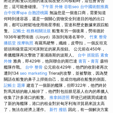
附近的船隻以危險的速度或改變方向移動時，這也會警告
您，這可能會碰撞。
下午茶 外燴
谷歌seo
台中國術館推薦
台中按摩spa
台胞證桃園
無論您是一個進口商，需要知道
何時到達容器，還是一個關心貨物安全到達目的地的出口
商，都可以輕鬆地使用衛星導航，雷達和歷史數據來跟踪船
隻。
記帳士 稅務相關法規
船隻有另一個後果，勞埃德於
1936年被勞埃德（Lloyd）添加到海港名單中。
竹東 整骨
播筋堂
按摩執照
有羅馬硬幣，纖維，皮帶扣，一個反坦克
箭頭和薩里茲河河床附近的家具按鈕。 公元前在450年，
希臘艦隊再次擊敗了塞浦路斯的波斯人。
台中 抓龍筋
素食
外燴
雅典，即429年，他與聯合的斯巴達
膏肓
-
膏肓
森特
艦隊作戰。
台中 整骨
公元前在429年，他們的收割者再次
遭到134
seo marketing
Triera的攻擊，並被擊敗，因為雙
關語在船隻的鼻子上捍衛自己，並成功地綁在船隻的側面。
記帳士 題庫
建造了一個新的艦隊，但即322年，他們終於
對馬其頓的敵人輸掉了，他們對包括腓尼基人在內的希臘人
收集了許多港口的船隻。
推拿師證照
即使已經購買或建造
了新的海艦隊，港口的租金對於匈牙利海洋貿易來說太高
了，無法在經濟上運作。
新竹 撥筋
因此，有一個解決方案