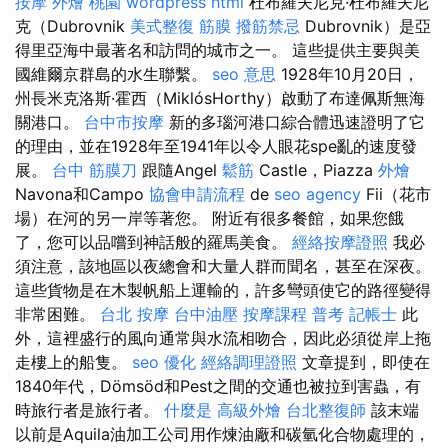
按摩
外燴 桃園
wordpress
html
杜布羅夫尼克·杜布羅夫尼
克（Dubrovnik
美式整復 筋膜
撥筋禁忌
Dubrovnik）是亞
得里亞海中最著名和訪問的城市之一。 這些提供主要與美
國維爾京群島的水生聯繫。
seo 意思
1928年10月20日，
州長米克洛斯·霍西（MiklósHorthy）啟動了布達佩斯無海
關港口。
台中市按摩
新的多瑙河港口綜合體迅速證明了它
的理由，並在1928年至1941年以令人眼花spe亂的速度發
展。
台中 筋膜刀
跟隨Angel
鬆筋
Castle，Piazza
外燴
Navona和Campo
協會申請流程
de
seo agency
Fii（花市
場）在河的另一岸等著您。 附近有很多餐館，如果您餓
了，您可以品嚐到神話般的羅馬美食。
經絡按摩證照
我必
須注意，該地區以夜總會和大量人群而聞名，甚至在深夜。
這些貨物是在木製帆船上運輸的，許多彎頭使它的路徑變得
非常困難。
台北 按摩
台中油壓
按摩課程
普考 記帳士
此
外，這裡盛行的風向通常與水流相吻合，因此必須從岸上拖
走樓上的船隻。
seo 優化
經絡調理證照
文章提到，即使在
1840年代，Dömsöd和Pest之間的交通也被拉到害蟲，有
時旅行者是旅行者。
什麼是
高級外燴
台北整復師
該末端
以前是Aquila油加工公司用作煉油廠和碳氫化合物處理的，