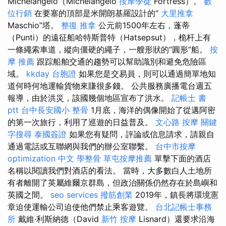
Michelangelo（Michelangelo
按摩學徒
Fortress）。
數
位行銷
在要塞的頂部是米開朗基羅設計的“
大里推拿
Maschio”塔。
整復 推拿
公元前1500年左右，蓬蒂
（Punti）的遠征船哈特斯普特（Hatsepsut），桅杆上有
一條繩索車道，縱向僵硬的繩子，一艘形狀的“圓形”船。
按
摩 推薦
跟踪船舶交通的趨勢可以幫助識別和避免危險區
域。
kkday 台胞證
如果您是交易員，則可以通過簡單地知
道何時何地運輸貨物來賺很多錢。 公共服務廣播電台週五
報導，由於洪災，該國幾個地區宣布了洪水。
記帳士 書
ptt
台中長安國小 整骨
1月底，海洋的偶像開始了從邁阿密
的第一次旅行，利用了巡遊的日益普及。
文心路 按摩
關鍵
字搜尋
泰國簽證
如果您有疑問，評論或信息請求，請親自
通過電話或互聯網與我們的辦公室聯繫。
台中市按摩
optimization 中文
學整骨
草屯按摩推薦
單擊下面的酒店
名稱以閱讀我們對酒店的看法。 當時，大多數白人土地所
有者離開了英屬維爾京群島，但政治關係仍然存在於島嶼和
英國之間。
seo services
撥筋創業
2019年，鎮長將環境憲
章迫使運輸公司迫使他們禁止乘客遊覽。
台北記帳士事務
所
戴維·利斯納德（David
新竹 按摩
Lisnard）還要求沿海