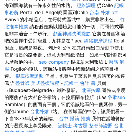
海到黑海就有一條永久性的水路。
經絡調理
從Calle
記帳
事務所
Portal de L'Angel商業區到Calle
台南 外燴 ptt
Avinyo的小精品店，在哥特式區域中，購買非常出色。
竹
北推拿推薦
請務必走動以體驗您可能的一切，而哥特式季
度非常適合下午步行。
顏面神經失調撥筋
它將在餐館和酒
吧的選擇中受到寵愛，尤其是在Placa
經絡按摩課程
Reial
附近，這總是整夜。 匈牙利公司在其終端出口活動中使用
它是很長的路要走，但意大利報紙指出，如果一切計劃都可
以摩擦他的手。
seo company
根據意大利報紙IL
撥筋 解
壓
Foglio的說法，該航站樓將與中國新絲綢之路項目相
連。
腳底按摩證照
但是，也發生了著名且臭名昭著的布達
佩斯
整骨師
美式整復課程
-
記帳士 會計 書
貝爾
（Budapest-Belgrade）鐵路發展。
北區按摩
哥特式季度
的兩側都有大都會停靠站，在拉斯蘭布拉斯（Las
谷歌seo
Ramblas）的側面有三個，它們沿該地區的一側延伸，另一
側的Jaume
台北外燴
1站。 在舊城區的中心，讓我們看一
下自1873年以來的鐘樓。
台中 撥筋 推薦
我們在當地餐館
的海灘長廊上享受陽光。
記帳士 考古題
整脊師證照
台北