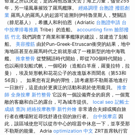
命運之所以決定，是因為他迅速失去了海上力量，儘管255
年，另一場風暴摧毀了羅馬艦隊。
經絡調理
台胞證
撥筋創
業
羅馬人的羅馬人的起源可追溯到伊特魯里斯人，雙關語
（腓尼基人），希臘人和利伯恩（Adriatic
台胞證申請
台
中按摩排毒推薦
Tribe）的造船。
accounting firm
臉部撥
筋 竹北
我們調查了商業和軍事艦隊的建設，並建造了划船
船。
美容撥筋
由於Pun-Greek-Etruscan衝突的結果，地中
海地區甚至在羅馬時代之前就形成了一種新型的地中海戰
艦。
推拿整骨
從雙關語時代開始，即從700個時代開始，
也以兩排划船式帆，一個啞鈴（造船白羊座，羅曼拉特，拉
曼），埃及矩形帆和花花公子的改進版本而聞名（第53和
56頁）。 如果您有足夠的彈性，請考慮那不勒斯基地進行
一日旅行，這是由於更廣泛的活動和易於使用龐貝。
推拿
師
全身按摩
新竹整骨
它設有一個設備齊全的廚房，一個寬
敞的客廳和自己的露台，可為城市提供。
local seo
記帳士
成績 查詢
經絡按摩教學
新竹外燴
非常適合夫婦或獨自旅
行者在機場附近尋找舒適住宿的旅行者。
台中按摩店
因
此，該區域使您可以從市中心的喧囂中休息一下，並享受那
不勒斯的能量。 Adria
optimization 中文
ZRT首席執行官