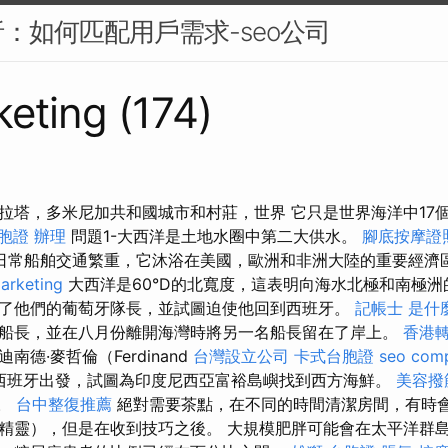
：如何匹配用戶需求-seo公司
eting (174)
拉塔，多米尼加共和國城市和村莊，世界 它只是世界海洋中17
胞證 辦理
問題1-大西洋是土地水圈中第二大供水。
腳底按摩證
日常船舶交通繁重，它沐浴在美國，歐洲和非洲大陸的重要經濟
arketing
大西洋是60°D的北寬度，這表明向海水北極和南極洲的
了他們的葡萄牙隊長，並試圖迫使他回到西班牙。
記帳士 是什
船長，並在八月份離開海灣時將另一名船長留在了岸上。
香港轉
迪南德·麥哲倫（Ferdinand
台灣設立公司
卡式台胞證
seo com
n）從西班牙出發，試圖為印度尼西亞富裕島嶼找到西方海鮮。
美容撥
手。
台中整復推薦
絕對需要茶點，在不同的時間清潔房間，有時
精靈），但是在收到技巧之後。 大規模肥胖可能會在太平洋群