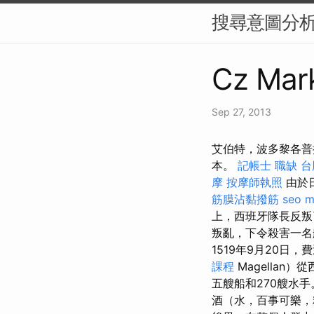
搜尋意圖分析
Cz Mark
Sep 27, 2013
艾伯特，波多黎各普
本。
記帳士 職缺
台
摩
按摩師執照
由於
筋膜沾黏撥筋
seo m
上，西班牙隊長反叛
叛亂，下令殺害一名
1519年9月20日，費
課程
Magella
五艘船和270艘水
酒（水，百事可樂，