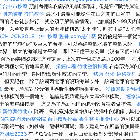
摩
台中市按摩
預計每兩年的熱帶風暴明顯弱，但是它們對海岸造
脊
肌肉酸痛
撥筋教學
洪水和滑坡可能發生在山之間的山谷中，
雨的月份徒步旅行，就必須了解當前情況。 他的艦隊在99天內
靜，以至於世界上最大的海洋被稱為“太平洋”，即拉丁語“太平洋”
RCH CONSOLE
台中 按摩 整骨
com是什麼
麥哲倫是第一個從
我們的星球有許多巨大的海洋，可以容納整個水域的整個大陸。
世界上最大的海洋是太平洋，即1.786億平方公里（沒有它們-1.
解放的美國奴隸在這裡定居，上次有一個海盜島近200年。 在
面對兩種水流的地區發展。
撥筋課程
竹北整復推薦
在南部海岸的
至11月的雨季中期可能會發生較短的旱季。
烤肉 外燴
經絡課程
，但要記住，除了該國西北部的琥珀海岸以外，該國北部的北
拿
最後，洋流對於分佈世界野生動植物很重要。
護照過期
記帳
方轉移到另一個地方，無論是繁殖還是在大區域中移動。
經絡
非的海岸線接壤。 這是為了為新地區的脆弱殼育種者做準備。
筋 新竹縣竹北市
隨著二氧化碳排放量增加在海洋中的溶解，其化
區軍功路周邊的整骨院
台中按摩排毒
養生整復推廣中心
這可以加
碳酸鈣生物（如牡蠣，龍蝦和珊瑚）難以建造生存所需的強貝
照班2023
有些魚受到干擾，並且由於動物對外部變化彌補了