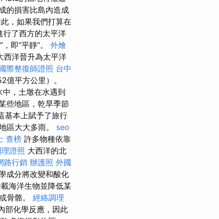
成的損害比島內造成
因此，如果我們打算在
進行了西方的太平洋
，即“平靜”。
外燴
大西洋晉升為太平洋
國際整復師證照
台中
652億平方公里）。
水中，土墩在水遇到
某些地區，乾旱季節
這基本上賦予了旅行
部地區大大多雨。
seo
士 查榜
許多物種依靠
調理證照
大西洋的北
網路行銷
辦護照
外國
學成分將改變和酸化
載海洋生物並降低某
殼或骨骼。
經絡調理
內部化學反應，因此