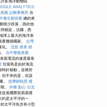
有許多海洋動物區
OOGLE ANALYTICS
 推薦
記帳事務所
在
中養生館排毒
總的來
都很少跌落，因此他
，阿根廷，法國，西
地球上最大的海洋表
破產幾個國家。
台灣
樣化。
北投 推拿
經
類。
台中整復推薦
 表面電流的速度最靠
證
垃圾島是由於海流
順時針移動，並將所
，但不幸的是，在該
熱量。
按摩師執照
撥
時期。
外燴 點心
台北
並促進國際貿易基礎
大約是太平洋的一
0％的太平洋魚含有小型