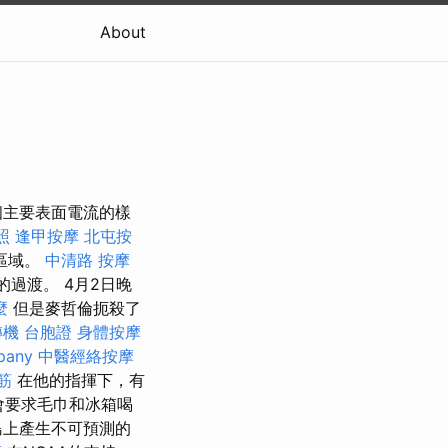
About
個主要表面電流的樣
照
逢甲按摩
北屯按
區域。
中清路 按摩
過渡。 4月2日晚
麼
但是麥哲倫扼殺了
機 台胞證
身體按摩
pany
中醫經絡按摩
筋
在他的指揮下，有
會要求毛巾和冰箱喝
島上產生不可預測的