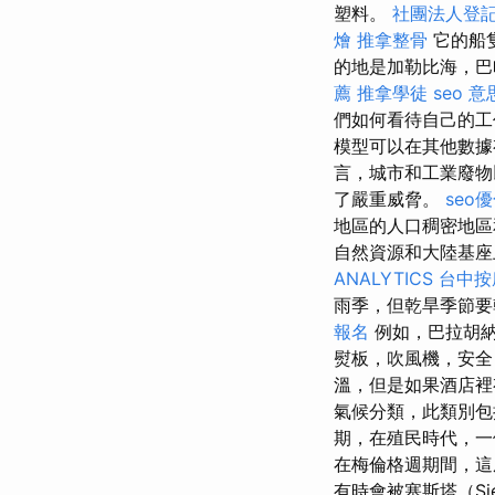
塑料。
社團法人登
燴
推拿整骨
它的船
的地是加勒比海，巴
薦
推拿學徒
seo 意
們如何看待自己的
模型可以在其他數據
言，城市和工業廢物
了嚴重威脅。
seo
地區的人口稠密地
自然資源和大陸基座
ANALYTICS
台中按
雨季，但乾旱季節要
報名
例如，巴拉胡納（
熨板，吹風機，安
溫，但是如果酒店
氣候分類，此類別包
期，在殖民時代，一
在梅倫格週期間，這
有時會被塞斯塔（S