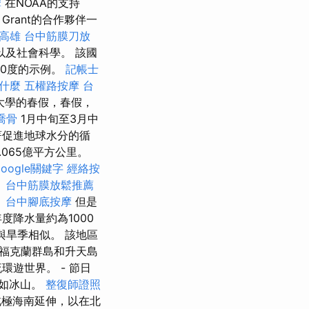
摩
在NOAA的支持
Grant的合作夥伴一
高雄
台中筋膜刀放
以及社會科學。 該國
40度的示例。
記帳士
是什麼
五權路按摩
台
大學的春假，春假，
喬骨
1月中旬至3月中
著促進地球水分的循
065億平方公里。
google關鍵字
經絡按
。
台中筋膜放鬆推薦
。
台中腳底按摩
但是
降水量約為1000
與旱季相似。 該地區
福克蘭群島和升天島
遊世界。 - 節日
例如冰山。
整復師證照
北極海南延伸，以在北