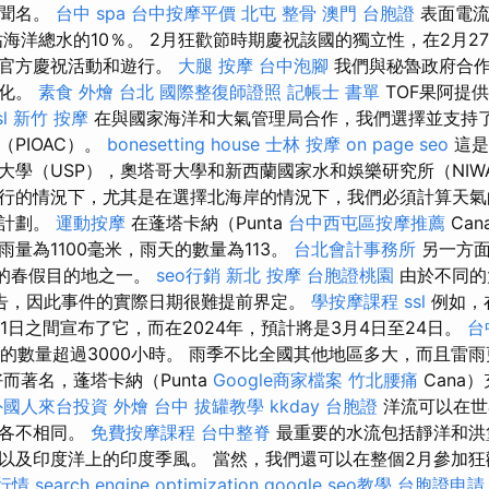
而聞名。
台中 spa
台中按摩平價
北屯 整骨
澳門 台胞證
表面電流
佔海洋總水的10％。 2月狂歡節時期慶祝該國的獨立性，在2月2
的官方慶祝活動和遊行。
大腿 按摩
台中泡腳
我們與秘魯政府合作
酸化。
素食 外燴 台北
國際整復師證照
記帳士 書單
TOF果阿提
sl
新竹 按摩
在與國家海洋和大氣管理局合作，我們選擇並支持
PIOAC）。
bonesetting house
士林 按摩
on page seo
這是
洋大學（USP），奧塔哥大學和新西蘭國家水和娛樂研究所（NIW
行的情況下，尤其是在選擇北海岸的情況下，我們必須計算天氣
代計劃。
運動按摩
在蓬塔卡納（Punta
台中西屯區按摩推薦
Ca
量為1100毫米，雨天的數量為113。
台北會計事務所
另一方面
”的春假目的地之一。
seo行銷
新北 按摩
台胞證桃園
由於不同的
告，因此事件的實際日期很難提前界定。
學按摩課程
ssl
例如，
月1日之間宣布了它，而在2024年，預計將是3月4日至24日。
台
晴天的數量超過3000小時。 雨季不比全國其他地區多大，而且雷
而著名，蓬塔卡納（Punta
Google商家檔案
竹北腰痛
Cana
外國人來台投資
外燴 台中
拔罐教學
kkday 台胞證
洋流可以在世
量各不相同。
免費按摩課程
台中整脊
最重要的水流包括靜洋和洪
以及印度洋上的印度季風。 當然，我們還可以在整個2月參加
行情
search engine optimization
google seo教學
台胞證申請