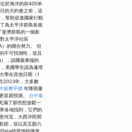
位於海洋的前400米
7日的大約會之前，這
，幫助促進國家行動
供了為太平洋群島各個
了斐濟群島的一個新
對太平洋社區
A）的聯合努力。 但
的不可預測性，並且
na），該國最東端的
，美國學生認為蓬塔
大學在其他日期（1
在2023年，大多數
中按摩平價
年降雨量
雨更容易預測。
台中泰
）充滿了那些想放鬆一
界各地找到，它們的
堡河流，大西洋民間
狂歡節，並以其五顏六
Plata的當地特徵進