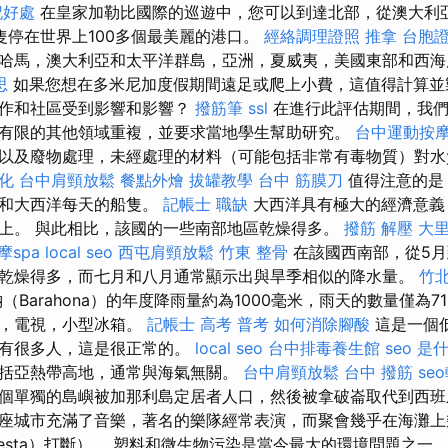
記好處
在皇家加勒比國際的巡遊中，您可以到達北部，從澳大利
隻停在世界上100多個最美麗的港口。
經絡調理證照
推拿
台胞證
哈馬，澳大利亞和太平洋群島，亞洲，夏威夷，美國東部和西
思
如果您想在多米尼加度假期間遠足或爬上小費，這值得計算並
工作和社區受到影響和影響？
撥筋筆
ssl
在進行此評估期間，我們
有限的其他領域重複，並要求當地學生幫助研究。
台中運動按
以及廢物處理，未經處理的材料（可能包括非常有毒物質）對水
優化
台中肩頸放鬆
餐點外燴
拔罐教學
台中 筋膜刀
值得注意的是
區和大西洋每天的船隻。
記帳士 職缺
大西洋具有極大的經濟意義
上。 與此相比，該國的一些南部地區乾燥得多。
撥筋 解壓
大
摩spa
local seo
西屯肩頸放鬆
竹東 整骨
在該國西南部，從5月
乾燥得多，而七月和八月通常顯示出與旱季相似的降水量。
竹北
Barahona）的年度降雨量約為1000毫米，雨天的數量僅為7
全，電視，小型冰箱。
記帳士 高考 普考
如何消除腳酸
這是一個
裡有很多人，這是很正常的。
local seo
台中排毒養生館
seo 是
括亞熱帶高地，通常與海氣無關。
台中肩頸放鬆
台中 撥筋
se
個單獨的島嶼被加那利島定居者人口，然後被拿破崙取代到西
座城市充滿了音樂，著名的樂隊經常表演，而聚會幾乎在海灘上
iesta）打斷）。 塑料和微生物污染是當今最大的環境問題之一