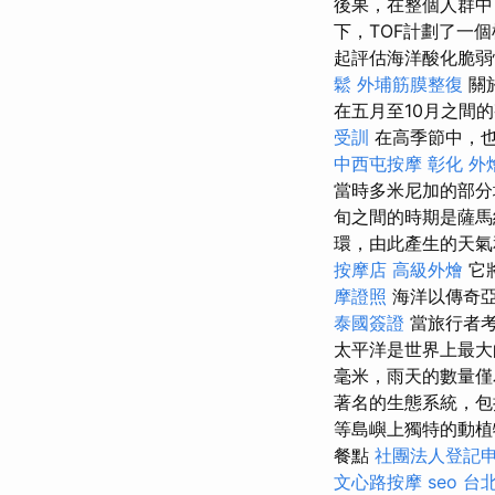
後果，在整個人群中
下，TOF計劃了一
起評估海洋酸化脆
鬆
外埔筋膜整復
關
在五月至10月之間
受訓
在高季節中，也
中西屯按摩
彰化 外
當時多米尼加的部分
旬之間的時期是薩馬
環，由此產生的天
按摩店
高級外燴
它
摩證照
海洋以傳奇亞
泰國簽證
當旅行者考
太平洋是世界上最大
毫米，雨天的數量僅
著名的生態系統，包
等島嶼上獨特的動植
餐點
社團法人登記
文心路按摩
seo
台北