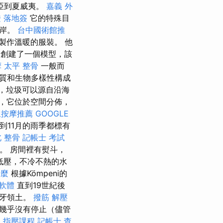
亞到夏威夷。
嘉義 外
 落地簽
它的特殊目
海岸。
台中國術館推
製作溫暖的服裝。 他
創建了一個模型，該
摩
太平 整骨
一般而
質和生物多樣性構成
，垃圾可以源自沿海
，它位於空間分佈，
里按摩推薦
GOOGLE
到11月的雨季都標有
 整骨
記帳士 考試
1。 房間裡有熨斗，
低壓，不冷不熱的水
什麼
根據Kömpeni的
o軟體
直到19世紀後
班牙領土。
撥筋 解壓
幾乎沒有停止（儘管
。
指壓課程
記帳士 查