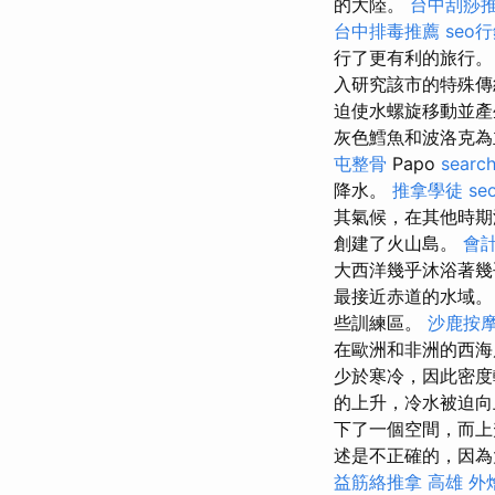
的大陸。
台中刮痧推
台中排毒推薦
seo
行了更有利的旅行
入研究該市的特殊傳
迫使水螺旋移動並產
灰色鱈魚和波洛克
屯整骨
Papo
search
降水。
推拿學徒
se
其氣候，在其他時期
創建了火山島。
會
大西洋幾乎沐浴著幾
最接近赤道的水域
些訓練區。
沙鹿按
在歐洲和非洲的西
少於寒冷，因此密度
的上升，冷水被迫向
下了一個空間，而上
述是不正確的，因為
益筋絡推拿
高雄 外