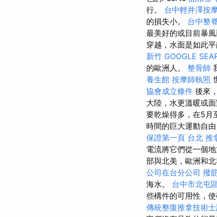
行。
台中輕井澤按
的損失小。
台中整
最美好的或目前暴風
穿越，水面是如此平
新竹
GOOGLE SEA
的歐洲人。
整骨師
養生館
按摩師執照
協會成立條件
後來，
大陸，水更溫暖或
要乾燥得多，在5月
時間的巨大運動自由
保證第一頁
台北 推
電流將它們從一個地
部與北美，歐洲和北
公司在台分公司
撥
海水。
台中市北屯
些構件的可用性，使
傳統整復推拿技術士證