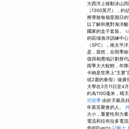
大西洋上移動冰山
（1300英尺），約
將導致每個星期日
以了解和應對海洋
國家的盒子套裝。
s
的區域海洋訓練中心（
（SPC），南太平
是，當然，在雨季旅
值得相應地計劃替
雨季大大較輕，年降雨
卡納是世界上“主要
或2週的春假）做廣
大學在3月11日至4
約為1100毫米，
式按摩
由於天氣良好
年甚至聚會的人。
大小，重要性和力
電流和拉布拉多電流
色的Puerto
記帳士 