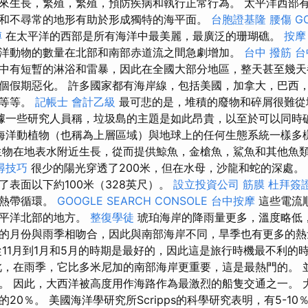
來生長，繁殖，繁殖，預防疾病和執行正常行為。 太平洋西部
和不尋常的地形有助於形成獨特的海平面。
台胞證基隆
腰傷
G
傅
在太平洋的西部是所有海洋中最美麗，最廣泛的珊瑚礁。
按摩
洋動物的數量在北部和南部赤道流之間急劇增加。
台中 撥筋
台
中有短暫的淋浴和雷暴，因此在全國大部分地區，整天甚至幾天
個假期惡化。 許多國家都有海岸線，包括美國，加拿大，巴西
國等等。
記帳士 會計乙級
最可悲的是，堆積的廢物和碎屑很難從
據一些研究人員稱，垃圾島的主題是如此昂貴，以至於可以同時
海洋動植物（也稱為上層區域）與地球上的任何生態系統一樣多
物在地表水附近生長，從而提供鯨魚，金槍魚，鯊魚和其他魚
搜尋技巧
很少的陽光穿透了200米，但在水母，沙龍和蛇的深處。
了表面以下約100米（328英尺）。
設立投資公司
筋膜
杜拜簽
亞熱帶循環。
GOOGLE SEARCH CONSOLE
台中按摩
這些電流
太平洋北部的地方。
整復學徒
琥珀海岸的降雨量更多，溫度略低
的月份與雨季相吻合，因此與南部海岸不同，旱季也有更多的
11月到1月和5月的時期是最好的，因此這是旅行時機最不利的
，在雨季，它比多米尼加的南部海岸更重要，這是最熱門的。 
。 因此，大西洋被高度用作海路作為最激烈的船隻交通之一。 
20％。 美國海洋學研究所Scripps的科學研究表明，有5-1