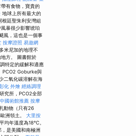
帶有食物，寶貴的
隆
地球上所有最大的
在阿根廷聖朱利安灣組
帶風暴很少影響琥珀
颶風，這也是一個事
堂
按摩證照
易遊網
多米尼加的地理不
地方。 圖書館於
一級協調特定的緩解和適應
2 Goburke與
多少二氧化碳溶解在海
彰化 外燴
經絡調理
水研究所，PCO2全部
中國術館推薦
按摩
乳動物（只有26
的歐洲領土。
大里按
均年溫度為18°C。
外部，是美國和南極洲