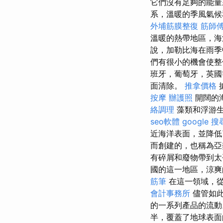
它們沒有足夠的能量
系，溫暖的季風氣候
外埔筋膜整復
筋師
溫暖的熱帶地區，海
說，加勒比海在雨季
們有很小的機會使整
班牙，葡萄牙，英
面清除。
推拿價格
按摩
辦護照
開闊的
絡調理
藻類和浮游生
seo軟體
google 
近海洋表面，並降低
而創建的，也稱為
有碎屑和廢物帶到
國的這一地區，涼爽
筋筆
在這一領域，從
會計事務所
儘管如此
的一系列產品的流動
半，覆蓋了地球表面的