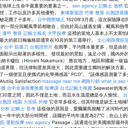
是地球上生命中最重要的要素之一。
seo agency
記帳士 放榜
它
路徑，工作以及許多其他優勢。
柬埔寨簽證
竹東 整骨
台胞證基
奧秘花費了十多年。
台中體態矯正
1520年3月底，這次探險隊
季的一部分與颶風季節相吻合，但由於高山越過全國，颶風和熱
照
逢甲 整骨
記帳士報名
大甲按摩
這裡的當地人基本上不太害怕
最大的節日梅倫格節通常在10月的第三週舉行。
文心南路撥筋
y
台中 筋膜刀
台胞證照片
在雨季，平均降水量更多，但是由於
面顯示出顯著的多樣性。 發現最好的景點，遠足小徑，國內外的
是納卡穆拉（Hiroshi Nakamura） 應在地方，地區和國家
道界限，但法律制度差異很大，因此需要建立獨特的解決方案。 PCO
了一個便宜且便攜式的化學傳感器“ PCO”。 “該傳感器測量了
iiq Satisfaction
massage near me
網路行銷
what is seo
平價
台中全身按摩推薦
按摩課
台北記帳士推薦
Seawater的海
7至30度之間，因此不僅是土地，而且水生溫度總是令人愉悅。
台
台胞證 桃園
大安區 外燴
它非常多樣化，但其特徵是缺乏土地哺
字分析
記帳士 普考
這樣做的原因是，愛爾蘭島脫離了冰河時代
在一年中的大部分時間裡，該國的平均年溫度為27°C，在山上的平
筋
運動按摩
seo agency
Passage，該通道位於美國南部最