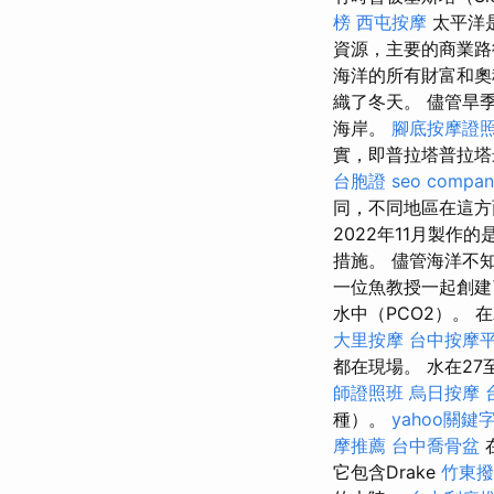
榜
西屯按摩
太平洋
資源，主要的商業
海洋的所有財富和
織了冬天。 儘管旱
海岸。
腳底按摩證
實，即普拉塔普拉塔
台胞證
seo compan
同，不同地區在這方
2022年11月製作的
措施。 儘管海洋不知
一位魚教授一起創建
水中（PCO2）。 在Alut
大里按摩
台中按摩
都在現場。 水在2
師證照班
烏日按摩
種）。
yahoo關鍵
摩推薦
台中喬骨盆
它包含Drake
竹東撥