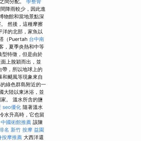
部之間分配。
學整骨
時間降雨較少，因此進
博物館和當地景點深
。 然後，這種摩擦
平洋的北部，家魚以
Puertah
台中南
遊客，夏季炎熱和中等
典型特徵，但是由於
表面上脫穎而出，並
向帶，所以地球上的
暴和颶風等現象來自
的綠色群島附近的一
美國大陸以東沐浴，並
家。 溫水所含的鹽
歷
seo優化
隨著溫水
冷水升高時，它也留
台中國術館推薦
該陳
字排名
新竹 按摩
益園
身按摩推薦
大西洋還