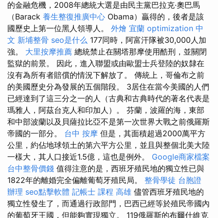
的金融危機，2008年總統大選是由民主黨巴拉克·奧巴馬
（Barack
養生整復推廣中心
Obama）贏得的，後者是該
國歷史上第一位黑人領導人。
外燴 宜蘭
optimization 中
文
新埔整骨
seo是什么
177同時，阿富汗隊被30,000人加
強。
大里按摩推薦
總統禁止在關塔那摩使用酷刑，並關閉
監獄的前景。 因此，進入聯盟或由歐盟士兵登陸的奴隸在
沒有為所有者賠償的情況下解放了。 傳統上，哥倫布之前
的美國歷史分為發展的五個階段。 3居住在當今美國的人們
已經達到了這三分之一的人（古典和古典時代的著名代表是
瑪雅人，阿茲台克人和印加人）。 芬蘭，波羅的海，東部
和中部波蘭以及貝薩拉比亞不是第一次世界大戰之前俄羅斯
帝國的一部分。
台中 按摩
但是，其面積超過2000萬平方
公里，約佔地球領土的第六平方公里，並且與整個北美大陸
一樣大，其人口接近1.5億，這也是例外。
Google商家檔案
台中整骨價錢
值得注意的是，西班牙殖民地的獨立性已與
1822年的離婚完全偏離葡萄牙殖民局。
整骨學徒
台胞證
辦理
seo點擊軟體
記帳士 課程 高雄
儘管西班牙殖民地的
獨立性發生了，而通過行政部門，巴西已經等於殖民帝國內
的葡萄牙王國，但能夠實現獨立。 119俄羅斯的布爾什維克