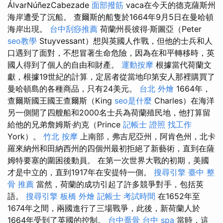
ÁlvarNúñezCabezade
面部撥筋
vaca在今天的德克薩斯州
海岸遭受了沉船。 查爾斯的船隻於1664年9月5日在曼哈頓
海岸出現。
台中刮痧推薦
荷蘭州長彼得·斯圖亞（Peter
seo教學
Stuyvessant）想與英國人作戰，但他的士兵和人
口遇到了面對，不想冒著生命危險，因為在和平轉移時，英
國人得到了個人的自由和財產。
運動按摩
根據當代荷蘭文
獻，根據19世紀的計算，定居者從當地印第安人那裡購買了
曼哈頓島的各種商品，只有24美元。
台北 外燴
1664年，
查爾斯國王國王查爾斯（King
seo是什麼
Charles）在海洋
另一側開了四艘船和2000名士兵為荷蘭殖民地，他打算留
給他的兄弟詹姆斯·約克（Prince
記帳士 證照 找工作
York）。
竹北 按摩
上南部，弗吉尼亞州，阿肯色州，北卡
羅來納州和田納西州的四個州最初拒絕了新藝術，直到在薩
姆特要塞的圍困後動員。 在第一次世界大戰的初期，美國
才是中立的，直到1917年在安提特一側。
搜尋引擎
臺中 整
骨 推薦
當然，荷蘭的成功引起了許多競爭對手，包括英
語。
搜尋引擎
板橋 外燴
記帳士 考試時間
在1652年至
1674年之間，兩國進行了三場戰爭，此後，新荷蘭人於
1664年受到了英國的控制。
台中喬骨
台中 spa
當時，這