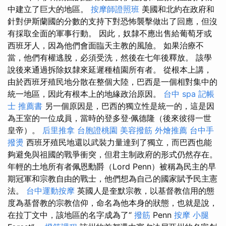
中建立了巨大的地區。
按摩師證照班
美國和北約在政府和
針對伊斯蘭國的分數的支持下對恐怖襲擊做出了回應，但沒
有採取全面的軍事行動。 因此，奴隸不應出售給葡萄牙或
西班牙人，因為他們會面臨天主教的風險。 如果治療不
當，他們有權逃脫，必須受洗，然後在七年後釋放。 該學
說後來通過拆除奴隸來延遲種植園所有者。 從根本上講，
由於西班牙殖民地分散在整個大陸，巴西是一個相對集中的
統一地區，因此有根本上的地緣政治原因。
台中 spa
記帳
士 推薦書
另一個原因是，巴西的獨立性是統一的，這是因
為王室的一位成員，當時的登多登·佩德隆（後來彼得一世
皇帝）。
后里推拿
台胞證桃園
美容撥筋
外燴推薦
台中手
撥燙
西班牙殖民地還以武裝力量達到了獨立，而巴西也能
夠避免與祖國的戰爭衝突，但君主制政府的形式仍然存在。
年輕的土地所有者佩恩勳爵（Lord Penn）被稱為民主的早
期冠軍和宗教自由的戰士，他們想為自己的國家賦予民主憲
法。
台中運動按摩
英國人是奎默宗教，以基督教信用的態
度為基督教的宗教信仰，命名為他本身的狀態，也就是說，
在拉丁文中，該地區的名字成為了“
撥筋
Penn
按摩 小腿