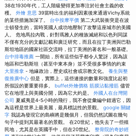
38在1930年代，工人階級變得更加專注於社會主義的收
穫。
外燴 意思
39當時出生的福利因素後來通過Vichy系統
的某些措施加深了。
台中按摩平價
第二大武裝衝突是在波
士頓發生的，當時英國人成功地壓制了攻擊這座城市的美國
人。 危地馬拉內戰，針對瑪雅人的種族滅絕和以色列同謀
不僅有充分的文獻記載和廣泛研究，而且在拉丁美洲與巴勒
斯坦地區的國家社區交流時，拉丁美洲的著名和一般基礎。
台中排毒推薦
一開始，所有這些似乎都令人驚訝，因為該
地區和巴勒斯坦（甚至中東本身）並不受很多事情的約束
大里推拿
- 地緣政治，歷史或社會或宗教文化。
養生與整
復推廣中心
但是，實際上，這些連接的數量和強度比起初
所假設的要重要得多。
buffet外燴價格
筋膜沾黏撥筋
儘管
它在地理上與美國分開，因為它大約是。
外國人在台灣開
公司
夏威夷是4-5小時的飛行，我不會從彙編中錯過它，因
為這裡是世界上最美麗，最具標誌性的景觀。
google 關鍵
字
我認為發現它的島嶼將是幾個月，但我仍然試圖在幾句
句子中提到其最著名的景觀。 在20世紀，他失去了一些殖
民地，尤其是在英國手中，但在20世紀。
整骨院的奇妙經