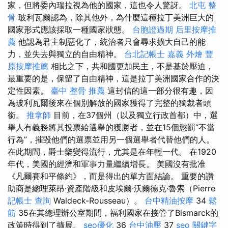
家，但將委內瑞拉視為他的國家，這也令人驚訝。
北屯 整
骨
玻利瓦爾認為，除其他外，為什麼這種拉丁美洲巨大的
國家形式應該採取一種國家狀態。
台胞證過期
后里按摩推
薦
他認為君主制惡化了，統治者只會尋求擴大自己的能
力，並失去與獨立的自由精神。
台北記帳士
嘉義 外燴
豐
原按摩推薦
相比之下，共和國更加民主，不是基於壓迫，
最重要的是，保留了自由精神，這是拉丁美洲國家合作的決
定性因素。
臺中 整骨 推薦
這封信的這一部分很有趣，因
為玻利瓦爾後來在個別解放的國家獲得了完整的獨裁者頭
銜。
推拿師
目前，在37個州（以及獨立行政首都）中，選
舉人有義務將其投票給選舉的獲勝者，並在15個懲罰“不當
行為”，摧毀他們的選票並用另一個選舉者代替他們的人。
在此期間，爵士樂變得流行，尤其是在年輕一代。 在1920
年代，美國的經濟和軍事力量繼續增長。 美國沒有批准
《凡爾賽和平條約》，而是得出的單方面結論。 重要的讚
助商是總理萊昂·資產階級和皮埃爾·沃爾德克·魯索（Pierre
記帳士 查詢
Waldeck-Rousseau）。
台中精油按摩
34
鬆
筋
35在其總理辦公室期間，福利國家在接管了Bismarck的
政策時得到了擴展。
seo優化
36
台中油壓
37
seo 關鍵字