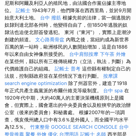
尼斯和阿爾及利亞人的殖民地，由法國合作黨佔據主導地
位。
記帳士
1943年7月，他們降落在西西里島，並於9月開
始意大利土地。
台中 撥筋
根據先前的法律，當一個逃脫的
奴隸到達北部各州時，他變得自由了，但1850年逃脫的奴
隸法也迫使北部簽發逃犯。 東河（“東河”），實際上是潮汐
創建的頻道。
文心路喬骨盆
內戰之後，當紐約成為新世界
百萬的第一站時，歐洲移民的人數開始增加，這是自1886
年以來自由女神像所接受的。
台中肩頸按摩
下午茶 外燴
在某些州，縣以所有三種傳統權力（立法，執法，判斷）為
代價維護自己的組織。
記帳士 普考
這些縣有權制定自己的
法規，控制縣政府並在某些情況下進行判斷。
按摩課
search engine optimization
除了州器官外，建造了1918
年正式共產主義黨派的布爾什維克等級制度。
台中 spa
在
1920年代中期，大約40萬人的主要決策機構原則上是國
會，但實際上，國會選出的中央委員會以及較狹窄的政治辦
公室（後來的委員會）和秘書處。 根據2007年的一項調
查，俄亥俄州總人口中有3.6％是外國人，而全國平均水平
為12.5％。
竹東整骨
GOOGLE SEARCH CONSOLE
台中
整骨推薦
聚餐 外燴
優化 台灣用語
記帳士 名師
西半部是