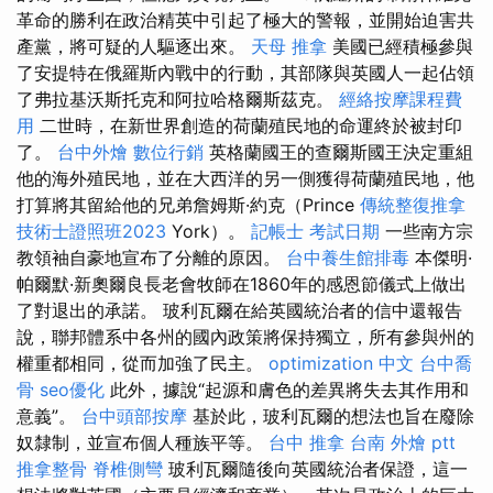
革命的勝利在政治精英中引起了極大的警報，並開始迫害共
產黨，將可疑的人驅逐出來。
天母 推拿
美國已經積極參與
了安提特在俄羅斯內戰中的行動，其部隊與英國人一起佔領
了弗拉基沃斯托克和阿拉哈格爾斯茲克。
經絡按摩課程費
用
二世時，在新世界創造的荷蘭殖民地的命運終於被封印
了。
台中外燴
數位行銷
英格蘭國王的查爾斯國王決定重組
他的海外殖民地，並在大西洋的另一側獲得荷蘭殖民地，他
打算將其留給他的兄弟詹姆斯·約克（Prince
傳統整復推拿
技術士證照班2023
York）。
記帳士 考試日期
一些南方宗
教領袖自豪地宣布了分離的原因。
台中養生館排毒
本傑明·
帕爾默·新奧爾良長老會牧師在1860年的感恩節儀式上做出
了對退出的承諾。 玻利瓦爾在給英國統治者的信中還報告
說，聯邦體系中各州的國內政策將保持獨立，所有參與州的
權重都相同，從而加強了民主。
optimization 中文
台中喬
骨
seo優化
此外，據說“起源和膚色的差異將失去其作用和
意義”。
台中頭部按摩
基於此，玻利瓦爾的想法也旨在廢除
奴隸制，並宣布個人種族平等。
台中 推拿
台南 外燴 ptt
推拿整骨
脊椎側彎
玻利瓦爾隨後向英國統治者保證，這一