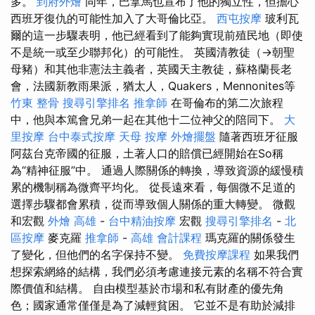
多。
到府外燴
同年，巴拿馬也宣布了他的獨立性，但擔心
西班牙復仇的可能性加入了大哥倫比亞。
西屯按摩
玻利瓦
爾的這一步驟表明，他已經看到了能夠實現前殖民地（即使
不是統一或至少聯邦化）的可能性。 英國清教徒（→朝聖
母豬）和其他非憲法主義者，英國天主教徒，蘇格蘭長老
會，法國新教雨果派，猶太人，Quakers，Mennonites等
竹東 整骨
搜尋引擎排名
推拿師
在哥倫布的第二次旅程
中，他與本篤會兄弟一起在其他十二位神父的陪同下。
大
里按摩
台中泰式按摩
天母 按摩
外燴擺盤
隨著西班牙征服
阿茲台克帝國的征服，土著人口的賠償已經開始在So稱
為“精神征服”中。 通過人際關係的轉換，導致資源的緩慢積
累的機制稱為微齊平均化。 從長遠來看，每個微不足道的
選擇步驟都會累積，從而導致個人關係的重大轉變。 微觀
和宏觀
外燴 高雄
-
台中精油按摩
宏觀
搜尋引擎排名
-
北
區按摩
麥克羅
推拿師
-
高雄 會計課程
瑪克羅的關係發生
了變化，但他們的名字保持不變。
免費按摩課程
如果我們
想探索網絡的結構，我們必須考慮連接元素的名稱不符合實
際價值和結構。 自由模型基於市場和私有財產的優先角
色；國家通常僅僅是為了減輕貧困。 它並不是有助於減排