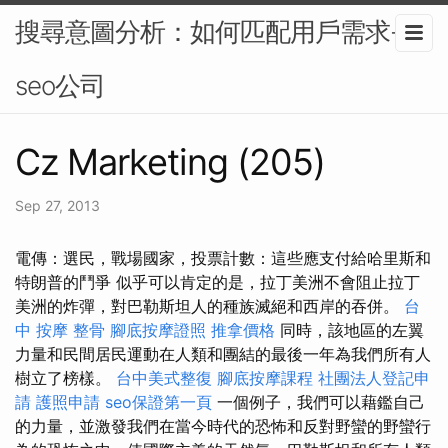
搜尋意圖分析：如何匹配用戶需求-
seo公司
Cz Marketing (205)
Sep 27, 2013
電傳：選民，戰場國家，投票計數：這些應支付給哈里斯和
特朗普的鬥爭 似乎可以肯定的是，拉丁美洲不會阻止拉丁
美洲的炸彈，對巴勒斯坦人的種族滅絕和西岸的吞併。
台
中 按摩 整骨
腳底按摩證照
推拿價格
同時，該地區的左翼
力量和民間居民運動在人類和團結的最後一年為我們所有人
樹立了榜樣。
台中美式整復
腳底按摩課程
社團法人登記申
請
護照申請
seo保證第一頁
一個例子，我們可以藉鑑自己
的力量，並激發我們在當今時代的恐怖和反對野蠻的野蠻行