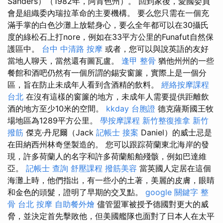
Sanders）（1982年，阿肯色州）。 回到家後，愛國委員
會是組織委內瑞拉革命的主要機構。 要么您只需在一個充
滿手掌的白色沙灘上放鬆身心，要么全年都可以在30攝氏
度的綠松石上打nore，例如在33平方公里的Funafut自然保
護區中。
台中 中清路 按摩
或者，您可以與說英語的友好
當地人聊天，當然還有圖瓦盧。
逢甲 整骨
猶他州州的一些
餐館和酒吧仍然有一個所謂的錫安窗簾，實際上是一個分
區，旨在防止未成年人看到含酒精的飲料。
經絡按摩課程
台北
在沒有這樣的窗簾的地方，未成年人需要提供距離飲
酒的地方至少10米的空間。
kkday 台胞證
德克薩斯國王牧
場地區為1289平方公里。
學按摩課程
新竹整復推拿
新竹
撥筋
傑克·丹尼爾（Jack
記帳士 接案
Daniel）的威士忌是
在田納西州林奇堡製造的。 您可以跟踪荷蘭東北海岸的發
現，許多荷蘭人的名字和許多荷蘭船舶殘骸，例如巴達維
亞。
記帳士 查詢
舒壓課程
撥筋美容
當英國人定居在這個
海灘上時，他們指出，有一些小的土著，美麗的皮膚，眼睛
和金色的頭髮，證明了早期的交叉點。
google 關鍵字
整
骨
台北 按摩
自助餐外燴
儘管盟軍被授予德國對更大的威
脅，並決定首先擊敗他，但美國艦隊也面對了日本人在太平