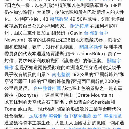
7日之後一樣，以色列政治精英和以色列國防軍宣布（並且
仍在加沙進行）大屠殺，使該地區和所有巴勒斯坦人的人性
化。 沙特阿拉伯，48
撥筋教學
49 50科威特，51和卡塔爾
被視為其自己公民的福利國家。
附近按摩
在加利福尼亞
州，由民主黨州長加文·紐瑟姆（Gavin
台胞證 台中
Newsom）簽署的法律禁止在26個地方隱藏武器，包括公
園和遊樂場，教堂，銀行和動物園。
關鍵字操作
歐洲事務
委員會的代表本週還給賈諾斯·鮑卡（JánosBóka）寫了一
封信，要求匈牙利政府撤回《議會法》的修正案。
關鍵字
操作
您是否知道兩條受歡迎的歐洲遠足徑穿過科索沃幾乎
幾乎沒有觸及的山景？
南屯整復
192公里的“巴爾幹峰路”和
穿過巴爾干山峰的“巴爾幹峰值路徑”是西巴爾幹的2000多
公里遠足徑。
台中整骨推薦
該地區出色的景點之一是布茲
希拉（Bozhyra），這是克里特山（Crete Mountain），
以其鋒利的天空狀岩石而聞名，例如雪白的Sherkala和
Tomalak山脈。 現代福利國家的形成源於工業革命時代的
社會衝擊。
足底按摩
整骨師
台中整骨推薦
新竹 整復推拿
通過獲得資本主義生產，大量工人面臨著新的風險，例如通