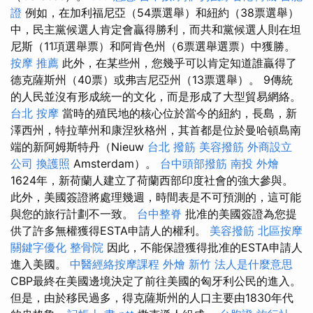
證
例如，在加利福尼亞（54票選舉）和紐約（38票選舉）
中，民主黨候選人肯定會贏得勝利，而共和黨候選人則在坦
尼斯（11項選舉票）和阿肯色州（6票選舉選票）中獲勝。
按摩 推薦
此外，在某些州，您幾乎可以肯定知道誰贏得了
德克薩斯州（40票）或弗吉尼亞州（13票選舉）。 9傳統
的人民並沒有形成統一的文化，而是形成了大型貿易網絡。
台北 按摩
當時的殖民地的核心位於當今的紐約，長島，新
澤西州，特拉華州和康涅狄格州，其首都是位於曼哈頓島南
端的新阿姆斯特丹（Nieuw
台北 撥筋
美容撥筋
外商設立
公司
換護照
Amsterdam）。
台中頭部撥筋
南投 外燴
1624年，新荷蘭人建立了荷蘭西部印度社會的強大參與。
此外，美國簽證將處理幾週，時間表是不可預測的，這可能
與您的旅行計劃不一致。
台中整脊
批准的美國簽證為您提
供了許多無權獲得ESTA申請人的權利。
美容撥筋
北區按摩
關鍵字優化
整骨院
因此，不能保證獲得批准的ESTA申請人
進入美國。
中醫經絡按摩課程
外燴 新竹
法人是什麼意思
CBP最終在美國邊境決定了前往美國的匈牙利公民的進入。
但是，由於移民過多，得克薩斯州的人口主要由1830年代