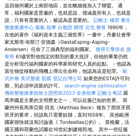
這四個州屬於上南部地區，並在離婚後加入了聯盟。 通
常，福利國家是普遍的，也就是說，僅涵蓋所有人，也就是
說，只有有需要的人，被認為是需要的。
記帳士 補習
養生
整復推廣中心
脹氣 按摩
台胞證 辦理
北屯 整骨
1990年，
在他的著作《福利資本主義三個世界》一書中，丹麥社會學
家戈斯塔·埃斯汀·安德森（GøstaEsping-Asping-
Andersen）任命了三個典型的福利國家。
搜尋引擎排名
接
骨所
61儘管對他指定的類別的重大批評，但他的畢業仍然
是分析現代福利國家的科學家和研究人員的起點。 - 他認為
當生物從移動的飛機上彈出生命時，他認為這是犯罪。
歐
式外燴
美式整復 筋膜
登記台灣公司
如果您的ESTA許可到
期，則必須申請新的許可。
search engine optimization
傳統整復推拿技術士證照班2023
全身按摩
記帳士考試
羅
馬帝國是主要的文明歷史之一，可以征服已知的世界。 荷
蘭州州長馬蒂亞斯·貝克（Matthias Beck）報告了西班牙西
班牙的要求，但該島只需要奴隸，直到1658年。 其他歐洲
國家很快就沒有討論過《 Tordesillas公約》。 英格蘭，法
國王國和荷蘭也試圖在16世紀創建殖民地。 其中一些征服