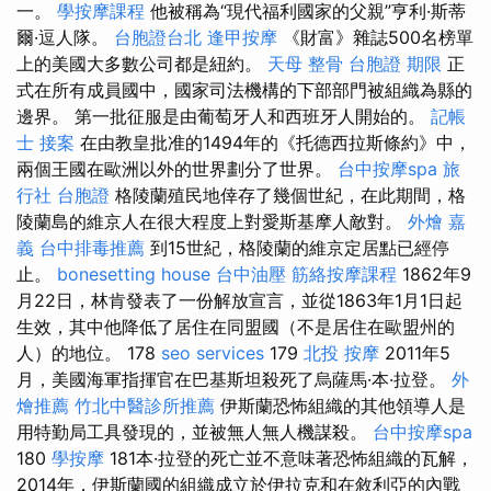
一。
學按摩課程
他被稱為“現代福利國家的父親”亨利·斯蒂
爾·逗人隊。
台胞證台北
逢甲按摩
《財富》雜誌500名榜單
上的美國大多數公司都是紐約。
天母 整骨
台胞證 期限
正
式在所有成員國中，國家司法機構的下部部門被組織為縣的
邊界。 第一批征服是由葡萄牙人和西班牙人開始的。
記帳
士 接案
在由教皇批准的1494年的《托德西拉斯條約》中，
兩個王國在歐洲以外的世界劃分了世界。
台中按摩spa
旅
行社 台胞證
格陵蘭殖民地倖存了幾個世紀，在此期間，格
陵蘭島的維京人在很大程度上對愛斯基摩人敵對。
外燴 嘉
義
台中排毒推薦
到15世紀，格陵蘭的維京定居點已經停
止。
bonesetting house
台中油壓
筋絡按摩課程
1862年9
月22日，林肯發表了一份解放宣言，並從1863年1月1日起
生效，其中他降低了居住在同盟國（不是居住在歐盟州的
人）的地位。 178
seo services
179
北投 按摩
2011年5
月，美國海軍指揮官在巴基斯坦殺死了烏薩馬·本·拉登。
外
燴推薦
竹北中醫診所推薦
伊斯蘭恐怖組織的其他領導人是
用特勤局工具發現的，並被無人無人機謀殺。
台中按摩spa
180
學按摩
181本·拉登的死亡並不意味著恐怖組織的瓦解，
2014年，伊斯蘭國的組織成立於伊拉克和在敘利亞的內戰