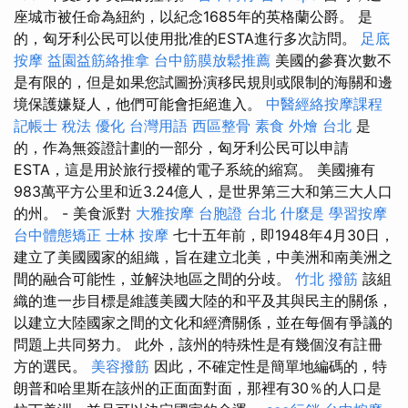
座城市被任命為紐約，以紀念1685年的英格蘭公爵。 是
的，匈牙利公民可以使用批准的ESTA進行多次訪問。
足底
按摩
益園益筋絡推拿
台中筋膜放鬆推薦
美國的參賽次數不
是有限的，但是如果您試圖扮演移民規則或限制的海關和邊
境保護嫌疑人，他們可能會拒絕進入。
中醫經絡按摩課程
記帳士 稅法
優化 台灣用語
西區整骨
素食 外燴 台北
是
的，作為無簽證計劃的一部分，匈牙利公民可以申請
ESTA，這是用於旅行授權的電子系統的縮寫。 美國擁有
983萬平方公里和近3.24億人，是世界第三大和第三大人口
的州。 - 美食派對
大雅按摩
台胞證 台北
什麼是
學習按摩
台中體態矯正
士林 按摩
七十五年前，即1948年4月30日，
建立了美國國家的組織，旨在建立北美，中美洲和南美洲之
間的融合可能性，並解決地區之間的分歧。
竹北 撥筋
該組
織的進一步目標是維護美國大陸的和平及其與民主的關係，
以建立大陸國家之間的文化和經濟關係，並在每個有爭議的
問題上共同努力。 此外，該州的特殊性是有幾個沒有註冊
方的選民。
美容撥筋
因此，不確定性是簡單地編碼的，特
朗普和哈里斯在該州的正面面對面，那裡有30％的人口是