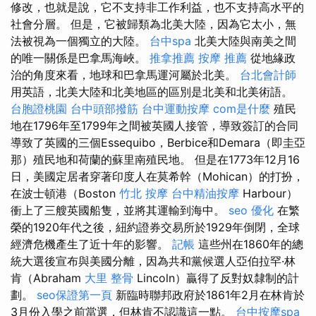
修改，也就是說，它不支持非工作利益，也不支持高水平的
社會分層。 但是，它被歸類為北美大陸，因為它太小，無
法被視為一個獨立的大陸。
台中spa
北美大陸與南美之間
的唯一關係是巴拿馬海峽。
推拿推薦
按摩 推薦
從地緣政
治的角度來看，地球和巴拿馬運河屬於北美。
台北會計師
用英語，北美大陸和北美地區的區別是北美和北美術語。
台胞證桃園
台中頭部撥筋
台中運動按摩
com是什麼
殖民
地在1796年至1799年之間被英國人接管，導致簽訂的合同
導致了英國的三個Essequibo，Berbice和Demara（即圭亞
那）殖民地和荷蘭的蘇里南殖民地。 但是在1773年12月16
日，美國定居者穿著印度人在莫希幹（Mohican）的打扮，
在波士頓港（Boston
竹北 按摩
台中精油按摩
Harbour）
衝上了三艘英國船隻，並將其運輸到海中。
seo 優化
在繁
榮的1920年代之後，紐約證券交易所於1929年倒閉，全球
經濟危機產生了近十年的影響。
記帳
這些州在1860年的總
統大選後宣布與美國分離，因為共和黨候選人亞伯拉罕·林
肯（Abraham
大里 整骨
Lincoln）贏得了反對奴隸制的計
劃。
seo保證第一頁
新臨時聯邦政府於1861年2月在林肯於
3月份入學之前當選，但林肯不認識這一點。
台中按摩spa