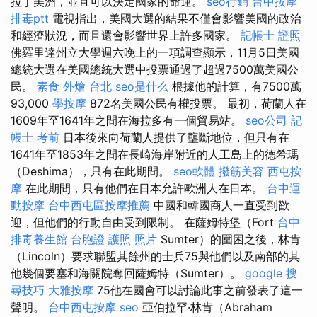
拉丁美洲，並且可以決定國家的命運。
seo行銷
台中按摩
排毒ptt
電視指出，美國大選的結果不僅會影響美國的政治
和經濟狀況，而且還會影響世界上許多國家。
記帳士 證照
佛羅里達州立大學週六晚上的一項調查顯示，11月5日美國
總統大選在美國總統大選中投票通過了超過7500萬美國公
民。
素食 外燴 台北
seo是什么
根據他的計算，有7500萬
93,000
學按摩
872名美國公民有權投票。 最初，荷蘭人在
1609年至1641年之間在海拉多有一個貿易站。
seo公司
記
帳士 考前
日本後來向荷蘭人提供了壟斷地位，但只有在
1641年至1853年之間在長崎海岸附近的人工島上的德希瑪
（Deshima），只有在此期間。
seo軟體
撥筋美容
西屯按
摩
在此期間，只有他們在日本允許歐洲人在日本。
台中運
動按摩
台中西屯區按摩推薦
中國和韓國商人一直受到歡
迎，但他們的行動自由受到限制。 在薩姆特堡（Fort
台中
排毒養生館
台胞證 護照 照片
Sumter）的圍困之後，林肯
（Lincoln）要求聯盟其餘州的士兵75與他們以及南部的其
他幾個要塞和海關院奪回薩姆特（Sumter）。
google 搜
尋技巧
大雅按摩
75他在國會可以討論此事之前發表了這一
聲明。
台中西屯按摩
seo
亞伯拉罕·林肯（Abraham