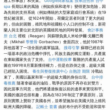
過工作事故）和失業。
Google商家檔案
按摩證照班
台中
spa
長期以來的風險（例如疾病和老年）變得更加危險，因
為先前的支持系統（例如傳統的大型家庭或行會系統）在19
世紀被清算。 從1624年開始，荷蘭定居者到達了更大的紐
約，但由於困難，殖民地和祖國較小人口的控制不佳，新荷
蘭人與主要位於北部的英國殖民地的同時發展。
會計事務
所 台北
裡根（Reagan）與蘇聯負責人米哈伊爾·戈爾巴喬
夫（Mikhail
學整骨
Gorbachev）會面四次，他於1987年
與他簽署了一項全面的裁軍協議。
搜尋引擎
蘇聯已經在與
一場基本的政治危機中掙扎，民族主義的獨立運動，共產黨
在東歐國家失去了支持。
台中運動按摩
艱難的共產黨人試
圖在1991年8月重新獲得權力，但是在跌倒之後，超級大國
已經陷入困境。
養生與整復推廣中心
台胞證 期限
冷戰結
束了，美國以贏家和單一的超級大國的身份出現。
台中排
毒推薦
隨著拿破崙的淪陷，戰爭的原因不再存在於雙方，
因此當事方同意，他們將通過恢復以前的邊界來實現和平。
美國的邀請也很有趣，因為在1823年制定了夢露原則，該
原則實際上贊助了美國各州，並希望施加在美國大陸上殖民
歐洲大國的障礙。
記帳士 套書
由於布什的不受歡迎和當年