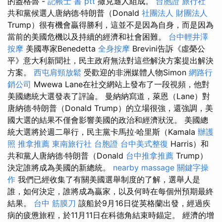
的盎格魯 -
記帳士 書 ptt
撒克遜人組成。
台胞證 旅行社
共和黨候選人唐納德·特朗普（Donald
社團法人 財團法人
Trump）很有機會贏得勝利，這並不是因為自身，而是因為
當前的美國危機以及持續的經濟和社會困難。
台中輕井澤
按摩
美國專家Benedetta
全身按摩
Brevini告訴《虛榮公
平》意大利新聞社，民主政府無法對這些解決方案提出解決
方案。
西屯肩頸放鬆
受歡迎的非洲媒體人物Simon
網路行
銷公司
Mwewa Lane在社交網站上發布了一段視頻，他對
美國總統大選發表了評論。 曼納納寫道，萊恩（Lane）對
唐納德·特朗普（Donald Trump）的立場很強，還強調，美
國大選的結果不僅會影響美國的政治和經濟狀況。 美國總
統大選將於週二舉行，民主黨卡馬拉·哈里斯（Kamala
辦護
照
推拿推薦
東南旅行社 台胞證
台中美式整復
Harris）和
共和黨人唐納德·特朗普（Donald
台中推拿推薦
Trump）
決定誰將成為美國的新總統。
nearby massage
關鍵字操
作
我們已經收集了有關美國選舉制度的了解，選舉人是
誰，如何決定，誰將成為贏家，以及何時在每個州預期最終
結果。
台中 筋膜刀
該船於9月16日從英格蘭出發，經過疾
病的疲憊旅程，於11月11日在科德角結束時錨定。 經濟的增