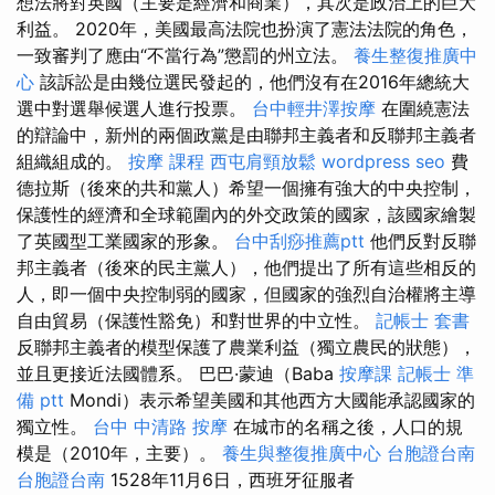
想法將對英國（主要是經濟和商業），其次是政治上的巨大
利益。 2020年，美國最高法院也扮演了憲法法院的角色，
一致審判了應由“不當行為”懲罰的州立法。
養生整復推廣中
心
該訴訟是由幾位選民發起的，他們沒有在2016年總統大
選中對選舉候選人進行投票。
台中輕井澤按摩
在圍繞憲法
的辯論中，新州的兩個政黨是由聯邦主義者和反聯邦主義者
組織組成的。
按摩 課程
西屯肩頸放鬆
wordpress seo
費
德拉斯（後來的共和黨人）希望一個擁有強大的中央控制，
保護性的經濟和全球範圍內的外交政策的國家，該國家繪製
了英國型工業國家的形象。
台中刮痧推薦ptt
他們反對反聯
邦主義者（後來的民主黨人），他們提出了所有這些相反的
人，即一個中央控制弱的國家，但國家的強烈自治權將主導
自由貿易（保護性豁免）和對世界的中立性。
記帳士 套書
反聯邦主義者的模型保護了農業利益（獨立農民的狀態），
並且更接近法國體系。 巴巴·蒙迪（Baba
按摩課
記帳士 準
備 ptt
Mondi）表示希望美國和其他西方大國能承認國家的
獨立性。
台中 中清路 按摩
在城市的名稱之後，人口的規
模是（2010年，主要）。
養生與整復推廣中心
台胞證台南
台胞證台南
1528年11月6日，西班牙征服者