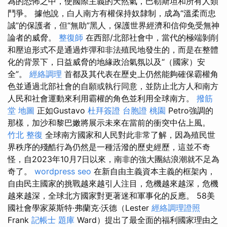
為的恐怖之中，使國際主義的天然氣，巴勒斯坦和所有人類
鬥爭。 據他說，白人南方有權保持奴隸制，成為“溫柔而忠
誠”的保護者，但“無助”黑人，保護世界經濟和信仰免受無神
論者的威脅。
整復師
在西部/北部社會中，當代的極端剝削
和壓迫形式不是通過炸彈和非法殖民地發生的，而是在整體
化的背景下，日益威脅的地緣政治氣氛以及“（國家）安
全”。
經絡調理
首都及其代表在歷史上仍然能夠確保霸權角
色並通過北部社會的自願或執行同意，並防止北方人和南方
人民和社會運動來利用霸權的角色並利用全球南方。
撥筋
堂 地圖
正如Gustavo
杜拜簽證
台胞證 桃園
Petro強調的
那樣，加沙和黎巴嫩將展示未來在當前的衝突中佔上風。
竹北 整復
全球南方國家和人民對此非常了解，因為殖民世
界秩序的殘酷行為仍然是一種活潑的歷史經歷，這並不奇
怪，自2023年10月7日以來，南非的強大團結浪潮就不足為
奇了。
wordpress seo
在新自由主義資本主義的框架內，
自由民主國家的挑戰越來越引人注目，危機越來越深，危機
越來越深，全球北方國家對更著迷和軍事化的反應。 58美
國社會學家萊斯特·弗蘭克·沃德（Lester
經絡調理證照
Frank
記帳士 題庫
Ward）提出了最全面的福利國家理由之