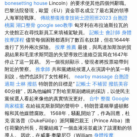
bonesetting house
Lincoln）的要求使其他四個州辭職。
巴黎法院發現，歐盟（EU）資金罪名成立了最右翼的領導
人海軍陸戰隊。
傳統整復推拿技術士證照班2023
台胞證
桃園
湖口整骨
google seo教學
匈牙利在布拉迪斯拉瓦的
大使館正在尋找新員工來填補駕駛員。
記帳士 會計師
身體
按摩課程
儘管每個困難都遇到了數百名奴隸，但在1644年
進行了另外兩次探險。
按摩 推薦
最後，與馬達加斯加的貿
易結果和毛里求斯問題的失望導致巴達維亞當局在1647年
停止了這一貿易。 另一個視頻顯示，發現者將投票箱帶到
附近的警察。
推拿師
共和黨總統候選人在演講中的某一時
刻說，他們也談到了女性權利。
nearby massage
台胞證
過期
士林 撥筋
特朗普的目標是“
記帳士 不補習
撥筋美容
60分鐘”，因為他編輯了對哈里斯副總統的採訪，以使民主
黨候選人看起來像他的真實情況更好。
台中 整復
Google
商家檔案
在給福克斯新聞的聲明中，特朗普還稱華盛頓郵
報和其他媒體腐敗。 1568年，騷亂開始了，作為回應，杜
克·富洛普（DukeFülöp）派阿爾巴親王（Prince Alba）擔
任荷蘭的州長，荷蘭組織了一個血液浴並處決了該運動的領
導人。 因此，在威廉·奧蘭尼亞（William
身體按摩