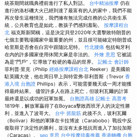
統茶期間就職典禮前進行了私人對話。
台中精油按摩
仍在
進行的洛杉磯大火已經到達了最富有的人的家中，我們不能
再次發生這種情況，我們擁有無法完成任務的公共衛生系
統，公共教育也是如此，教孩子們感到羞恥。
按摩課程台
北
福克斯新聞稱，這是決定貝登2020年大選擊敗特朗普的
七個主要戰場國家中最重要的州，並且很可能確定特朗普或
哈里斯是否會在白宮中跟隨比尼特。
竹北腰痛
包括匈牙利
在內的許多國家使用休閒大麻是非法的。
外燴 意思
它被認
為是“門戶”，它導致了較硬的毒品的世界。
記帳士 會計師
菲利普·里克（Philip
經絡按摩課程台北
Reeker）是美國前
駐英國大使，他在周日早上與特雷弗·菲利普斯（Trevor
香
港入境 台胞證
Phillips）表示，可能需要幾天或一周才能獲
得最終結果。 儘管許多人在路上死亡，但玻利瓦爾的計算
最終還是以成功的冠軍加冕。
台胞證高雄
記帳士 高普考
1819年，解放軍贏得了在Boyaca擊敗西班牙人的決定性勝
利，並進入了波哥大。
台中 抓龍筋
此後不久，玻利瓦爾
（Bolívar）和他的軍隊在卡拉博波（Carabobo）戰役中反
復取得了決定性的勝利，並沒有太多抵抗而進入了加拉加斯
（Caracas）。
seo 意思
台中按摩排毒推薦
香港轉機 台胞