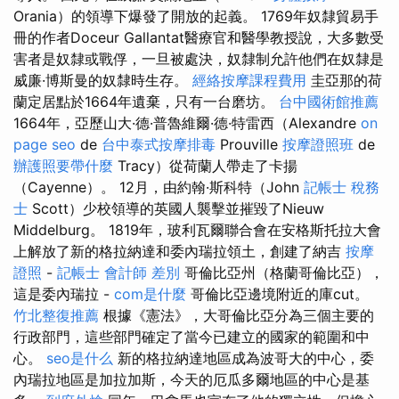
Orania）的領導下爆發了開放的起義。 1769年奴隸貿易手
冊的作者Doceur Gallantat醫療官和醫學教授說，大多數受
害者是奴隸或戰俘，一旦被處決，奴隸制允許他們在奴隸是
威廉·博斯曼的奴隸時生存。
經絡按摩課程費用
圭亞那的荷
蘭定居點於1664年遺棄，只有一台磨坊。
台中國術館推薦
1664年，亞歷山大·德·普魯維爾·德·特雷西（Alexandre
on
page seo
de
台中泰式按摩排毒
Prouville
按摩證照班
de
辦護照要帶什麼
Tracy）從荷蘭人帶走了卡揚
（Cayenne）。 12月，由約翰·斯科特（John
記帳士 稅務
士
Scott）少校領導的英國人襲擊並摧毀了Nieuw
Middelburg。 1819年，玻利瓦爾聯合會在安格斯托拉大會
上解放了新的格拉納達和委內瑞拉領土，創建了納吉
按摩
證照
-
記帳士 會計師 差別
哥倫比亞州（格蘭哥倫比亞），
這是委內瑞拉 -
com是什麼
哥倫比亞邊境附近的庫cut。
竹北整復推薦
根據《憲法》，大哥倫比亞分為三個主要的
行政部門，這些部門確定了當今已建立的國家的範圍和中
心。
seo是什么
新的格拉納達地區成為波哥大的中心，委
內瑞拉地區是加拉加斯，今天的厄瓜多爾地區的中心是基