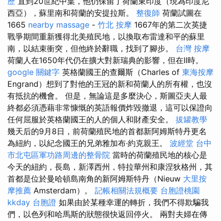
歷
直到20世紀中葉，他仍保留了荷蘭東印度（現為印度尼
西亞），蘇里南和荷蘭的安提拉斯。
整復師
荷蘭試圖在
1665
nearby massage
-
竹北 按摩
1667年的第二次英捷
戰爭期間重新獲得北美殖民地，以換取布雷達和平的蘇里
南，以結束衝突，但他終於辭職，找到了腳步。
台灣 按摩
荷蘭人在1650年代仍在擴大對新瑞典的影響，但在II時。
google 關鍵字
英格蘭國王的查爾斯（Charles of
東海按摩
Engrand）想到了對他的王冠的新和荷蘭人的所有權，也沒
有抵抗的機會。 但是，無論這是多麼決心，斯圖亞夫人最
終都必須憑藉非常慷慨的英語報價炸毀撤退，這可以保證向
任何屈服於英格蘭國王的人的個人和財產安全。
拔罐教學
幾天后的9月8日，前荷蘭殖民地的首都新阿姆斯特丹更名
為紐約，以紀念國王的兄弟雅加布·約克親王。
波經堂
台中
市北屯區軍功路周邊的整骨院
當時的荷蘭殖民地的核心是
今天的紐約，長島，新澤西州，特拉華州和康涅狄格州，其
首都是位於曼哈頓島南角的新阿姆斯特丹（Nieuw
大里按
摩推薦
Amsterdam）。
記帳相關法規概要
台胞證桃園
kkday 台胞證
如果由於某種幸運的轉折，我們不得欺騙我
們，以色列和哈馬斯的狀態很快返回停火。 兩對夫婦在傳