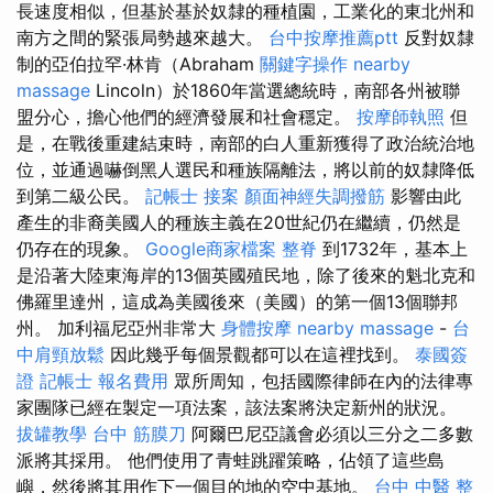
長速度相似，但基於基於奴隸的種植園，工業化的東北州和
南方之間的緊張局勢越來越大。
台中按摩推薦ptt
反對奴隸
制的亞伯拉罕·林肯（Abraham
關鍵字操作
nearby
massage
Lincoln）於1860年當選總統時，南部各州被聯
盟分心，擔心他們的經濟發展和社會穩定。
按摩師執照
但
是，在戰後重建結束時，南部的白人重新獲得了政治統治地
位，並通過嚇倒黑人選民和種族隔離法，將以前的奴隸降低
到第二級公民。
記帳士 接案
顏面神經失調撥筋
影響由此
產生的非裔美國人的種族主義在20世紀仍在繼續，仍然是
仍存在的現象。
Google商家檔案
整脊
到1732年，基本上
是沿著大陸東海岸的13個英國殖民地，除了後來的魁北克和
佛羅里達州，這成為美國後來（美國）的第一個13個聯邦
州。 加利福尼亞州非常大
身體按摩
nearby massage
-
台
中肩頸放鬆
因此幾乎每個景觀都可以在這裡找到。
泰國簽
證
記帳士 報名費用
眾所周知，包括國際律師在內的法律專
家團隊已經在製定一項法案，該法案將決定新州的狀況。
拔罐教學
台中 筋膜刀
阿爾巴尼亞議會必須以三分之二多數
派將其採用。 他們使用了青蛙跳躍策略，佔領了這些島
嶼，然後將其用作下一個目的地的空中基地。
台中 中醫 整