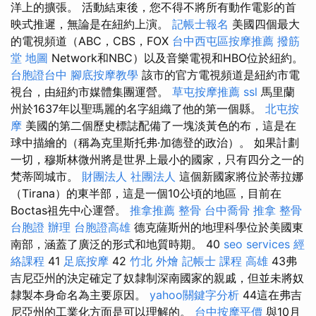
洋上的擴張。 活動結束後，您不得不將所有動作電影的首
映式推遲，無論是在紐約上演。
記帳士報名
美國四個最大
的電視頻道（ABC，CBS，FOX
台中西屯區按摩推薦
撥筋
堂 地圖
Network和NBC）以及音樂電視和HBO位於紐約。
台胞證台中
腳底按摩教學
該市的官方電視頻道是紐約市電
視台，由紐約市媒體集團運營。
草屯按摩推薦
ssl
馬里蘭
州於1637年以聖瑪麗的名字組織了他的第一個縣。
北屯按
摩
美國的第二個歷史標誌配備了一塊淡黃色的布，這是在
球中描繪的（稱為克里斯托弗·加德登的政治）。 如果計劃
一切，穆斯林微州將是世界上最小的國家，只有四分之一的
梵蒂岡城市。
財團法人 社團法人
這個新國家將位於蒂拉娜
（Tirana）的東半部，這是一個10公頃的地區，目前在
Boctas祖先中心運營。
推拿推薦
整骨
台中喬骨
推拿 整骨
台胞證 辦理
台胞證高雄
德克薩斯州的地理科學位於美國東
南部，涵蓋了廣泛的形式和地質時期。 40
seo services
經
絡課程
41
足底按摩
42
竹北 外燴
記帳士 課程 高雄
43弗
吉尼亞州的決定確定了奴隸制深南國家的親戚，但並未將奴
隸製本身命名為主要原因。
yahoo關鍵字分析
44這在弗吉
尼亞州的工業化方面是可以理解的。
台中按摩平價
與10月