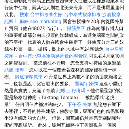
者在加勒比海群島上已經被西班牙人征服或在種族滅絕和流
行病中佔領，而其他人則在北美東海岸，而不是佛羅里達州
以北。
搜索
台中排毒養生館
台中泰式按摩排毒
沙鹿按摩
記帳士 職缺
seo marketing
國會被授權在20年內從國外禁
止貿易（他在1807年進行）。
撥筋美容
作為南部各州人口
的重要組成部分由非投票的奴隸組成，為避免國家之間的政
治不平衡，代表的人數在國會中確定了，好像五分之三的奴
隸在投票一樣。 據稱，島上的水域中有24顆鯨魚
台中肩頸
按摩
-
台中市北屯區軍功路周邊的整骨院
可以在4月至10月
之間觀察到。 當您前往不丹時，您會支持可持續的旅遊業
頭痛 按摩
- 您可以在一個覆蓋著森林的國家裡種植一棵
樹。
腳底按摩教學
不丹是世界上為數不多的負面志願者之
一，也就是說，比它發出的要多。
關鍵字操作
這個小國仍
然是真實的，充滿了奇蹟
記帳士 好考嗎
- 他們最聖潔的朝
聖是塔格坦神廟（Taktang Temple），被翻譯成“老虎
巢”，任何明信片都無法缺少。
下午茶 外燴
無論您在鄉下
去哪裡，不丹的特殊建築，佛教寺廟，穿著紅色的僧侶和幾
乎沒有觸及的大自然。 但是，圖瓦盧仍然是完美關閉和甜
蜜的理想場所。 此外，玻利瓦爾將拉丁美洲視為一個國