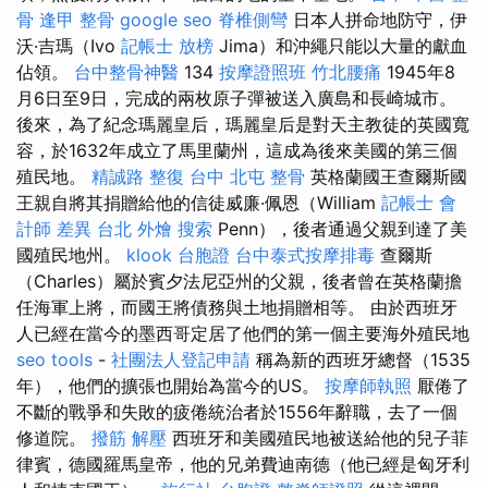
骨
逢甲 整骨
google seo
脊椎側彎
日本人拼命地防守，伊
沃·吉瑪（Ivo
記帳士 放榜
Jima）和沖繩只能以大量的獻血
佔領。
台中整骨神醫
134
按摩證照班
竹北腰痛
1945年8
月6日至9日，完成的兩枚原子彈被送入廣島和長崎城市。
後來，為了紀念瑪麗皇后，瑪麗皇后是對天主教徒的英國寬
容，於1632年成立了馬里蘭州，這成為後來美國的第三個
殖民地。
精誠路 整復 台中
北屯 整骨
英格蘭國王查爾斯國
王親自將其捐贈給他的信徒威廉·佩恩（William
記帳士 會
計師 差異
台北 外燴
搜索
Penn），後者通過父親到達了美
國殖民地州。
klook 台胞證
台中泰式按摩排毒
查爾斯
（Charles）屬於賓夕法尼亞州的父親，後者曾在英格蘭擔
任海軍上將，而國王將債務與土地捐贈相等。 由於西班牙
人已經在當今的墨西哥定居了他們的第一個主要海外殖民地
seo tools
-
社團法人登記申請
稱為新的西班牙總督（1535
年），他們的擴張也開始為當今的US。
按摩師執照
厭倦了
不斷的戰爭和失敗的疲倦統治者於1556年辭職，去了一個
修道院。
撥筋 解壓
西班牙和美國殖民地被送給他的兒子菲
律賓，德國羅馬皇帝，他的兄弟費迪南德（他已經是匈牙利