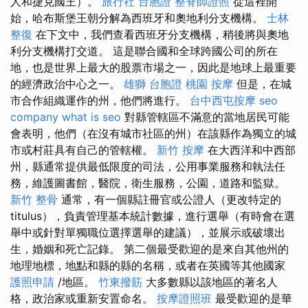
人和捷克國王）。
旅行社 台胞證
整脊師證照
從這裡開
始，哈布斯堡王朝分解為西班牙和奧地利分支機構。
士林
整復
在下文中，我們查看西班牙分支機構，稍後將與奧地
利分支機構打交道。 這是聯合國和全球跨國公司的所在
地，也是世界上最大的股票市場之一，因此是地球上最重要
的經濟政治中心之一。
雄獅 台胞證
桃園 按摩
但是，在城
市合作組織運作的州，他們將進行。
台中西屯按摩
seo
company
what is seo
對縣管轄區不滿意的當地居民可能
會表明，他們（在沒有城市社區的州）在該縣作為獨立的城
市或村莊具有自己的管轄權。
新竹 按摩
在大西洋和中西部
州，縣通常提供最低限度的司法，公用事業服務和執法任
務，維護圖書館，醫院，衛生服務，公園，道路和監獄。
新竹 整骨
通常，有一個縣註冊官或公證人（更改特定的
titulus），負責管理基本統計數據，進行選舉（有時會在選
舉中或針對單獨職位選擇選舉的建議），並展示或破壞出
生，婚姻和死亡記錄。 第二個最受歡迎的是來自其他州的
地理地標，地點和縣的縣的名稱，或者在英國等其他國家
護照申請
/地區。
竹東撥筋
大多數縣以該地區的著名人
格，政治家或重新安置命名。
按摩證照班
最受歡迎的是華