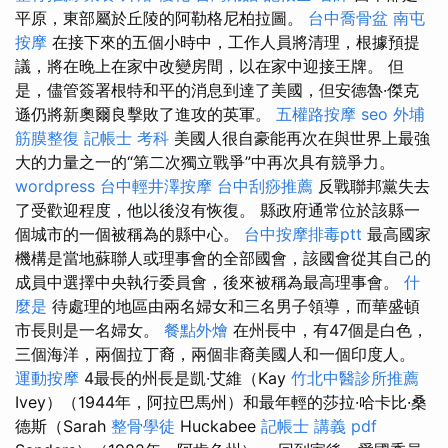
平原，東部屬於丘陵的阿勒格尼柏拉圖。
台中喬骨盆
南屯
按摩
在接下來的五個小時中，工作人員將清理，根據預提
議，將在晚上在家中改變房間，以在家中迎接王牌。 但
是，儘管簽署根特和平的消息到達了美國，但安德魯·傑克
遜仍將新奧爾良擊敗了進攻的英軍。
五權路按摩
seo
外埔
筋膜整復
記帳士 考科
美國人很自豪能再次在與世界上最強
大的力量之一的“第二次獨立戰爭”中再次具有競爭力。
wordpress
台中輕井澤按摩
台中刮痧推薦
反戰聯邦黨失去
了受歡迎程度，他以後沒有恢復。 縣政府通常位於該縣一
個城市的一個被稱為的縣中心。
台中按摩排毒ptt
最高國家
機構是當地蘇聯人或理事會的全部國會，該國會從其自己的
成員中選擇中央執行委員會，後來被稱為最高理事會。
什
麼是
待處理的地區由兩名婦女和三名男子領導，而華盛頓
市長則是一名婦女。
餐點外燴
在州長中，有47個是白色，
三個海洋，兩個拉丁裔，兩個非裔美國人和一個印度人。
運動按摩
4最長的州長是凱·艾維（Kay
竹北中醫診所推薦
Ivey）（1944年，阿拉巴馬州）和最年輕的莎拉·哈卡比·桑
德斯（Sarah
整骨學徒
Huckabee
記帳士 講義 pdf