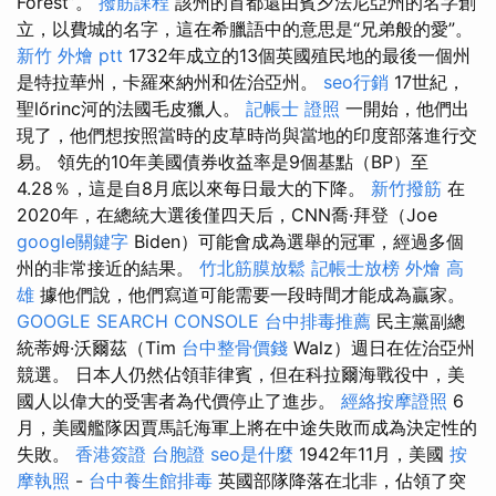
Forest”。
撥筋課程
該州的首都還由賓夕法尼亞州的名字創
立，以費城的名字，這在希臘語中的意思是“兄弟般的愛”。
新竹 外燴 ptt
1732年成立的13個英國殖民地的最後一個州
是特拉華州，卡羅來納州和佐治亞州。
seo行銷
17世紀，
聖lőrinc河的法國毛皮獵人。
記帳士 證照
一開始，他們出
現了，他們想按照當時的皮草時尚與當地的印度部落進行交
易。 領先的10年美國債券收益率是9個基點（BP）至
4.28％，這是自8月底以來每日最大的下降。
新竹撥筋
在
2020年，在總統大選後僅四天后，CNN喬·拜登（Joe
google關鍵字
Biden）可能會成為選舉的冠軍，經過多個
州的非常接近的結果。
竹北筋膜放鬆
記帳士放榜
外燴 高
雄
據他們說，他們寫道可能需要一段時間才能成為贏家。
GOOGLE SEARCH CONSOLE
台中排毒推薦
民主黨副總
統蒂姆·沃爾茲（Tim
台中整骨價錢
Walz）週日在佐治亞州
競選。 日本人仍然佔領菲律賓，但在科拉爾海戰役中，美
國人以偉大的受害者為代價停止了進步。
經絡按摩證照
6
月，美國艦隊因賈馬託海軍上將在中途失敗而成為決定性的
失敗。
香港簽證 台胞證
seo是什麼
1942年11月，美國
按
摩執照
-
台中養生館排毒
英國部隊降落在北非，佔領了突