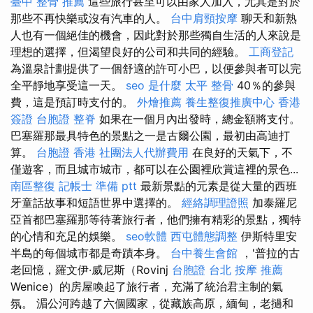
臺中 整骨 推薦
這些旅行甚至可以由家人加入，尤其是對於
那些不再快樂或沒有汽車的人。
台中肩頸按摩
聊天和新熟
人也有一個絕佳的機會，因此對於那些獨自生活的人來說是
理想的選擇，但渴望良好的公司和共同的經驗。
工商登記
為溫泉計劃提供了一個舒適的許可小巴，以便參與者可以完
全平靜地享受這一天。
seo 是什麼
太平 整骨
40％的參與
費，這是預訂時支付的。
外燴推薦
養生整復推廣中心
香港
簽證 台胞證
整脊
如果在一個月內出發時，總金額將支付。
巴塞羅那最具特色的景點之一是古爾公園，最初由高迪打
算。
台胞證 香港
社團法人代辦費用
在良好的天氣下，不
僅遊客，而且城市城市，都可以在公園裡欣賞這裡的景色...
南區整復
記帳士 準備 ptt
最新景點的元素是從大量的西班
牙童話故事和短語世界中選擇的。
經絡調理證照
加泰羅尼
亞首都巴塞羅那等待著旅行者，他們擁有精彩的景點，獨特
的心情和充足的娛樂。
seo軟體
西屯體態調整
伊斯特里安
半島的每個城市都是奇蹟本身。
台中養生會館
，'普拉的古
老回憶，羅文伊·威尼斯（Rovinj
台胞證 台北
按摩 推薦
Wenice）的房屋喚起了旅行者，充滿了統治君主制的氣
氛。 湄公河跨越了六個國家，從藏族高原，緬甸，老撾和