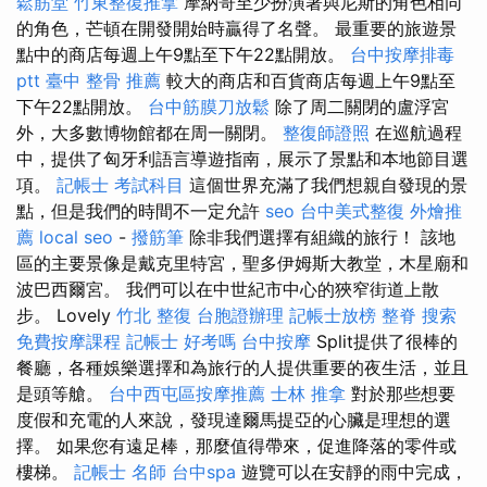
鬆筋堂
竹東整復推拿
摩納哥至少扮演著與尼斯的角色相同
的角色，芒頓在開發開始時贏得了名聲。 最重要的旅遊景
點中的商店每週上午9點至下午22點開放。
台中按摩排毒
ptt
臺中 整骨 推薦
較大的商店和百貨商店每週上午9點至
下午22點開放。
台中筋膜刀放鬆
除了周二關閉的盧浮宮
外，大多數博物館都在周一關閉。
整復師證照
在巡航過程
中，提供了匈牙利語言導遊指南，展示了景點和本地節目選
項。
記帳士 考試科目
這個世界充滿了我們想親自發現的景
點，但是我們的時間不一定允許
seo
台中美式整復
外燴推
薦
local seo
-
撥筋筆
除非我們選擇有組織的旅行！ 該地
區的主要景像是戴克里特宮，聖多伊姆斯大教堂，木星廟和
波巴西爾宮。 我們可以在中世紀市中心的狹窄街道上散
步。 Lovely
竹北 整復
台胞證辦理
記帳士放榜
整脊
搜索
免費按摩課程
記帳士 好考嗎
台中按摩
Split提供了很棒的
餐廳，各種娛樂選擇和為旅行的人提供重要的夜生活，並且
是頭等艙。
台中西屯區按摩推薦
士林 推拿
對於那些想要
度假和充電的人來說，發現達爾馬提亞的心臟是理想的選
擇。 如果您有遠足棒，那麼值得帶來，促進降落的零件或
樓梯。
記帳士 名師
台中spa
遊覽可以在安靜的雨中完成，