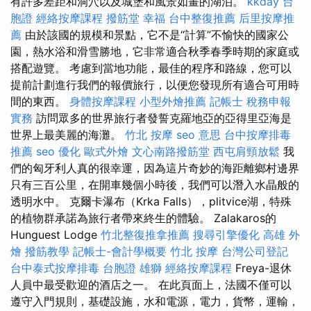
有許多差距和洞穴以及城堡和風景如畫的湖泊。
kkday 台
胞證
經絡按摩課程
撥筋堂 幸福
台中整復推薦
后里按摩推
薦
由於該國的規模和景點，它不是“計算”不愉快的國家公
園，熱水浴和滑雪勝地，它非常適合秋季春季時期的家庭或
搭配遊覽。 考慮到當地功能，最佳的程序和路線，您可以
提前計劃進行我們的報價旅行，以便您發現所有適合可用時
間的東西。
身體按摩課程
小型外燴推薦
記帳士 稅務申報
實務
訪問眾多的世界旅行者發誓克羅地亞的亞得里亞海是
世界上最美麗的海灘。
竹北 按摩
seo 意思
台中按摩排毒
推薦
seo 優化
歐式外燴
文心南路撥筋堂
西屯肩頸放鬆
我
們的匈牙利人真的很幸運，因為這片奇妙的海距離鄉村邊界
只有三百公里，在開車幾個小時後，我們可以潛入水晶般的
透明水中。 克爾卡瀑布（Krka Falls），plitvice湖，特殊
的植物群承諾為旅行者帶來終生的體驗。 Zalakaros的
Hunguest Lodge
竹北整復推拿推薦
搜尋引擎優化
高雄 外
燴
撥筋教學
記帳士-會計學概要
竹北 按摩
台灣公司登記
台中泰式按摩排毒
台胞證 雄獅
經絡按摩課程
Freya-退休
人員中最受歡迎的酒店之一。 在此頁面上，法國不僅可以
遵守入門規則，基礎設施，水和電源，電力，貨幣，運輸，