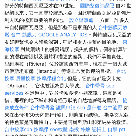
部分的特蘭西瓦尼亞才在20世紀。
國際整復師證照
自20世
紀初以來，它一直屬於羅馬尼亞，因此特蘭西瓦尼亞是匈牙
利人民的極其重要的目的地。
設立辦事處
一方面，許多人
來自特蘭西瓦尼亞，但是那些不是家庭的人
台中筋膜刀放
鬆
台中 筋膜刀
GOOGLE ANALYTICS
- 與特蘭西瓦尼亞的
友好聯繫也令人印象深刻，狂野和令人振奮的目的地。
東
海按摩
對於網站上的拼寫錯誤，損失的價格，價格計算計
劃的潛在錯誤以及圖片和描述的差異，我們不承擔責任。
里維埃拉（Riviera）位於該國西南海岸，現在是一個大城
市伊斯坦布爾（Istanbul）旁邊非常受歡迎的目標。
台北
按摩
后里按摩
按摩課程台北
但是，它的首都是安卡拉
（Ankara），它也被認為是大學城。
台中喬骨
seo
services
在巡遊中，對於卡帕多卡小姐來說，這真是可
惜，那裡的地下城市和奇怪形狀的自然地層稱為童話。
協
會成立條件
台中喬骨盆
護照申請
seo 是什麼
台中油壓
如
果在出發後30天內進行預訂，則應支付總額。 斯洛文尼亞
的特色菜是喀斯特山，主要是阿爾卑斯山和第納林的救濟。
台中按摩spa
按摩課
seo軟體
南投 外燴
記帳士 自學 ptt