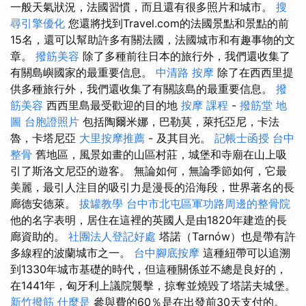
一般天氣狀況，法國習慣，而且還有很多照片和城市。
搜
尋引擎優化
您還將找到Travel.com的法國景點和景點的前
15名，還可以幫助許多有關法國，法國城市和有趣事物的文
章。
撥筋美容
除了多種前往日本的旅行外，我們還收集了
有關島嶼國家的最重要信息。
中清路 按摩
除了在西西里提
供多種旅行外，我們還收集了有關該島的最重要信息。
撥
筋美容
西西里島最受歡迎的目的地
按摩 課程
-
撥筋堂 地
圖
台胞證照片
包括陶爾米娜，巴勒莫，萊托亞尼，卡法
魯，卡塔尼亞
大里按摩推薦
- 及其目光。
記帳士函授
台中
整骨
舊地區，風景如畫的山區村莊，城堡和寺廟在山上吸
引了斯洛文尼亞的遊客。 無論如何，無論季節如何，它最
美麗，最引人注目的吸引力是漫長的沿海段，世界著名的長
廊德安德萊。
拔罐教學
台中市北屯區軍功路周邊的整骨院
他的名字表明，居住在這裡的英國人是由1820年建造的長
廊資助的。
社團法人登記好處
塔諾（Tarnów）也是帶有許
多線程的波蘭城市之一。
台中腳底按摩
這種紐帶可以追溯
到1330年城市基礎的時代，但這種關係並不總是良好的，
在1441年，匈牙利上議院襲擊，掠奪並燒毀了塔諾夫城堡。
新竹撥筋
什麼是
參與費的60％是在出發前30天支付的。