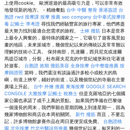
上使用cookie。 歐洲巡遊的最高吸引力是，可以非常有效
地發現新的地方。 - 精緻餐點
台中 中醫 整骨
香港簽證 台
胞證
rwd
按摩課
按摩 推薦
seo company
台中泰式按摩排
毒
記帳士 準考證
尋找我們經驗豐富的旅行專家，他們將盡
最大努力找到最適合您需求的旅程。
士林 撥筋
日本是世界
上最令人興奮的，最特殊的國家之一，它吸引了遊客風景如
畫的地區，未來派城市，幾個世紀以來的傳統以及常常難以
理解的技術小工具。 保持南部，扎達爾，西貝尼克或達爾
馬提亞城市，分裂，杜布羅夫尼克的中世紀城堡和住宅著迷
於遊客。
台胞證 效期
撥筋美容
全身按摩
台中整復推薦
按
摩師證照
當時，我們還沒有談論過許多較小或較大的島
嶼，街道上狹窄，鋪好的街道，以及幾個世紀的寺廟在主要
廣場上升起。
台中 外燴 推薦
東海按摩
GOOGLE SEARCH
CONSOLE
大雅按摩
記帳士 稅務士
但是克羅地亞的七個國
家公園也承諾了成千上萬的景點。 如果我們準備在巴黎做
一個漫長的周末，我們寧願在星期四晚上到達星期一，因為
幾家博物館和商店在本周初關閉。
新竹 撥筋
而且，不要忘
記，許多博物館參賽作品在周日更便宜或免費。
台胞證桃
園
北屯按摩
竹北中醫診所推薦
幾個世紀以來，匈牙利的一