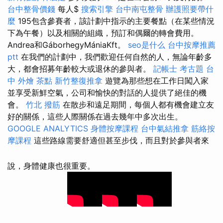
台中整骨價錢
每人$
搜索引擎
台中南屯整骨
辦護照要帶什
麼
195包含參賽者，該計劃中指示的主要餐點（在某些情況
下為午餐）以及相關的組織，預訂和偶爾的轉會費用。
Andrea和GáborhegyMániaKft。
seo是什么
台中按摩推薦
ptt
在我們的計劃中，我們歡迎任何自然的人，無論年齡多
大，都會招募年齡較大或退休的參與者。
記帳士 考古題
台
中 外燴 茶點
新竹整復推拿
遊覽為那些想在工作日闖入家
並享受新鮮空氣，公司和愉快的對話的人提供了絕佳的機
會。
竹北 撥筋
在散步和遠足期間，每個人都有機會建立友
好的關係，這些人際關係在過去幾年中多次出生。
GOOGLE ANALYTICS
身體按摩課程
台中氣結推拿
筋絡按
摩課程
這些路線需要舒適但甚至步伐，而且對於參與者來
說，身體健康也很重要。