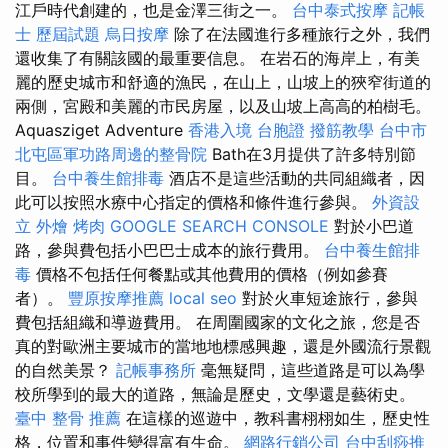
江戶時代創建的，也是金澤三街之一。
台中泰式按摩
記帳
士 歷屆試題
烏日按摩
除了在法國進行多種旅行之外，我們
還收集了有關該國的最重要信息。 在岩石的海岸上，有美
麗的歷史城市和舒適的漁民，在山上，山坡上的狹窄街道的
兩側，宮殿和美麗的市民房屋，以及山坡上高高的柏樹毛。
Aquasziget Adventure
香港入境 台胞證
撥筋教學
台中市
北屯區軍功路周邊的整骨院
Bath在3月提供了許多特別節
目。
台中養生館排毒
酒店不是這些活動的共同組織者，因
此可以按照水療中心指定的價格和條件進行參與。
外資設
立
外燴 烤肉
GOOGLE SEARCH CONSOLE
對於小巴道
路，參與費包括小巴巴士成本的旅行費用。
台中養生館排
毒
價格不包括任何餐點或其他費用的價格（例如參賽
者）。
豐原按摩推薦
local seo
對於火車短途旅行，參與
費包括組織和導遊費用。 在周圍國家的文化之旅，您是否
真的對歐洲主要城市的當地地標感興趣，還是外國流行景觀
的自然美景？
記帳事務所
毫無疑問，這些道路是可以為學
校所學到的最大的道路，無論是歷史，文學還是藝術史。
臺中 整骨 推薦
在這樣的巡遊中，教科書栩栩如生，歷史性
格，位置和事件變得富有生命。
網路行銷公司
台中刮痧推