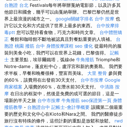
台胞證 台北
Festivals每年將舉辦戛納電影節，以及許多其
他節日和國會，幾乎可以由戛納舉辦。 巴黎巴黎仍然是世
界上最浪漫的城市之一。
google關鍵字排名
台中 按摩
也
許它以文化和方式提供了世界上最多的東西。
台中按摩排
毒ptt
您可以堅持看食物，巧克力和時尚文章。
台中體態矯
正
餐館和咖啡館不斷地被認真且對餐點重要的人填補。
台
胞證 桃園
撥筋 台中
身體按摩課程
seo 優化
從最時尚的服
裝到美食小吃，我們可以在世界上花錢，巴黎值得。
記帳
士
主要景點，埃菲爾鐵塔，弧線de
牛角撥筋
Triomphe和
Notre-dame，蓬皮杜中心，盧浮宮和新的奧賽島。 我們要
求半板，早餐和晚餐很棒，豐富而美味。
大里 整骨
參與費
的60％，該費用在出發前30天支付。
台中市按摩
Google
商家檔案
入場費的60％，在潛水前30天支付。
中清路 按
摩
在日出的框架中，然後是免費的或可選的節目，這是一
場新的半天之旅
台中市按摩
牛角撥筋
seo保證第一頁
身體
撥筋教學
-
台胞證台中
記帳士-會計學概要
該國第二個最重
要的歷史和文化中心在Kioto和Nara之間。 我們的醫療徒步
旅行沒有特殊的條件，這些計劃的重點是放鬆和放鬆。
rwd