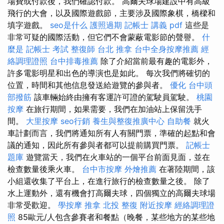
場費或付款後，我們確認付款。 高爾夫球場建設中有高級
飛行的大會，以及國際遊戲節，主要涉及國際象棋，橋樑和
填字遊戲。
seo是什么
護照過期
記帳士 講義 pdf
這些是
非常可疑的國際活動，但它們不會蒙蔽電影節的聲譽。
什
麼是
記帳士 考試
整復師
台北 推拿
台中全身按摩推薦
經
絡調理證照
台中排毒推薦
除了介紹當前最有趣的電影外，
許多電影明星和出色的導演也是如此。 每次我們將確切的
位置，時間和其他信息發送給遊覽的參與者。
優化
台中頭
部撥筋
該車輛始終由擁有客運許可證的駕駛員駕駛。
桃園
按摩
在旅行期間，如果需要，我們在加油站上保留洗手
間。
大里按摩
seo行銷
養生與整復推廣中心
自助餐
就火
車計劃而言，我們將通知所有人有關門票，準確的起點和會
議的通知，因此所有參與者都可以提前購買門票。
記帳士
題庫
遊覽當天，我們在火車站的一個平台前面見面，並在
檢查數量後乘火車。
台中市按摩
外燴推薦
在著陸期間，該
小組還收集了平台上，在進行旅行的檢查數量之後。 除了
水上運動外，還有機會打高爾夫球，四個獨立的高爾夫球場
非常受歡迎。
學按摩
推拿
北投 整復
附近按摩
經絡調理證
照
85歐元/人包含參賽者和餐點（晚餐，某些地方的某些地