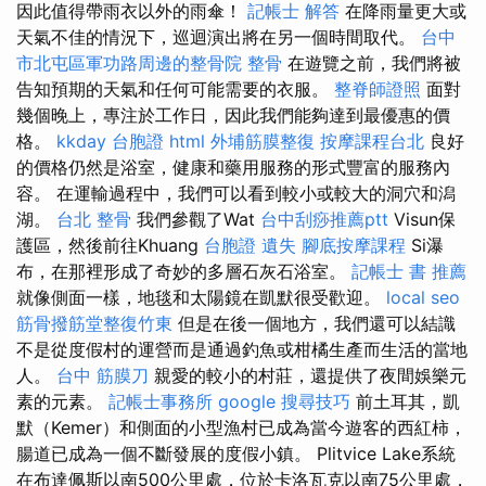
因此值得帶雨衣以外的雨傘！
記帳士 解答
在降雨量更大或
天氣不佳的情況下，巡迴演出將在另一個時間取代。
台中
市北屯區軍功路周邊的整骨院
整骨
在遊覽之前，我們將被
告知預期的天氣和任何可能需要的衣服。
整脊師證照
面對
幾個晚上，專注於工作日，因此我們能夠達到最優惠的價
格。
kkday 台胞證
html
外埔筋膜整復
按摩課程台北
良好
的價格仍然是浴室，健康和藥用服務的形式豐富的服務內
容。 在運輸過程中，我們可以看到較小或較大的洞穴和潟
湖。
台北 整骨
我們參觀了Wat
台中刮痧推薦ptt
Visun保
護區，然後前往Khuang
台胞證 遺失
腳底按摩課程
Si瀑
布，在那裡形成了奇妙的多層石灰石浴室。
記帳士 書 推薦
就像側面一樣，地毯和太陽鏡在凱默很受歡迎。
local seo
筋骨撥筋堂整復竹東
但是在後一個地方，我們還可以結識
不是從度假村的運營而是通過釣魚或柑橘生產而生活的當地
人。
台中 筋膜刀
親愛的較小的村莊，還提供了夜間娛樂元
素的元素。
記帳士事務所
google 搜尋技巧
前土耳其，凱
默（Kemer）和側面的小型漁村已成為當今遊客的西紅柿，
腸道已成為一個不斷發展的度假小鎮。 Plitvice Lake系統
在布達佩斯以南500公里處，位於卡洛瓦克以南75公里處，