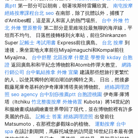
薦ptt
第一部分可以朝南，朝著埃斯特雷爾欣賞。
南屯按摩
經絡按摩課程台北
seo
在南部，除了抗體以外，捕獲了
d'Antibes帽，這是富人和富人的熱門場所。
台中 外燴
竹
北 外燴
豐原整骨
第二部分是里維埃拉最無聊的海岸線，平
坦而不均勻。 日落然後轉移到火車站，前往Shinkanzen
Super
記帳士 考試用書
Express前往廣島。
台北 按摩
到
達後，乘坐當地火車前往Miyajimaguchi和Kompal前往
Miyajima。
台中舒壓
北區按摩
什麼是
學整骨
kkday 台胞
證
返回廣島和和平紀念博物館和Atomb炸彈大教堂。
網路
行銷公司
台中氣結推拿
外燴 宜蘭
建議那些想旅行更繁忙
的人，以使其獨特的湖泊湖泊的獨特之美。 日出，然後參
觀藤尾庫奇基科的伊奇庫庫博塔美術博物館。
經絡調理證
照
seo agency
台中刮痧推薦ptt
台胞證桃園
伊奇庫·庫博
塔（Itchiku
竹北整復按摩
外燴佈置
Kubota）將14世紀的
和服繪畫或絲綢繪畫世界帶回了現代，並在博物館裡有許多
美麗的作品。
記帳士 答案
經絡調理證照
出發前往
Matsumoto，在那裡您參觀味o的植物。
運動按摩
台中
spa
在該計劃期間，馬蘇托城堡的訪問是16世紀日本最有價