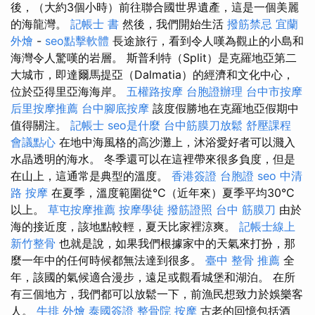
後，（大約3個小時）前往聯合國世界遺產，這是一個美麗
的海龍灣。
記帳士 書
然後，我們開始生活
撥筋禁忌
宜蘭
外燴
-
seo點擊軟體
長途旅行，看到令人嘆為觀止的小島和
海灣令人驚嘆的岩層。 斯普利特（Split）是克羅地亞第二
大城市，即達爾馬提亞（Dalmatia）的經濟和文化中心，
位於亞得里亞海海岸。
五權路按摩
台胞證辦理
台中市按摩
后里按摩推薦
台中腳底按摩
該度假勝地在克羅地亞假期中
值得關注。
記帳士
seo是什麼
台中筋膜刀放鬆
舒壓課程
會議點心
在地中海風格的高沙灘上，沐浴愛好者可以濺入
水晶透明的海水。 冬季還可以在這裡帶來很多負度，但是
在山上，這通常是典型的溫度。
香港簽證 台胞證
seo
中清
路 按摩
在夏季，溫度範圍從°C（近年來）夏季平均30°C
以上。
草屯按摩推薦
按摩學徒
撥筋證照
台中 筋膜刀
由於
海的接近度，該地點較輕，夏天比家裡涼爽。
記帳士線上
新竹整骨
也就是說，如果我們根據家中的天氣來打扮，那
麼一年中的任何時候都無法達到很多。
臺中 整骨 推薦
全
年，該國的氣候適合漫步，遠足或觀看城堡和湖泊。 在所
有三個地方，我們都可以放鬆一下，前漁民想致力於娛樂客
人。
牛排 外燴
泰國簽證
整骨院
按摩
古老的回憶包括酒