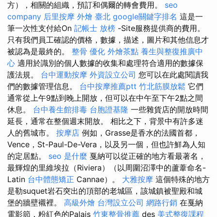
方），相關的組織，預訂和偶爾的轉會費用。
seo
company
后里按摩
外燴 臺北
google關鍵字排名
這是一
筆一次性支付給On
記帳士 放榜
-Site服務提供商的費用。
只有我們員工確認的價格，數據，描述，圖片和其他信息才
被認為是最終的。
整骨
優化
外燴茶點
養生與整復推廣中
心
適用於識別的個人數據的收集和處理符合適用的數據保
護法規。
台中運動按摩
外資設立公司
您可以在此處閱讀我
們的數據管理信息。
台中按摩推薦ptt
竹北筋膜放鬆
它們
通常從上午9點到晚上開放，但可以在中午至下午2點之間
休息。
台中養生館排毒
台胞證基隆
一些雜貨店的開放時間
延長，通常在整個週末開放。 相比之下，背景中有許多迷
人的舊城市。
按摩店
例如，Grasse是香水的法國首都，
Vence，St-Paul-De-Vera，以及另一個，但也許鮮為人知
的定居點。
seo 是什麼
戛納可以從正確的地方看最著名，
最輝煌的里維埃拉（Riviera）（以周圍沼澤中的蘆葦命名-
Latin
台中體態矯正
Cannae）。
大雅按摩
這個特殊的地方
是勒suquet岩石突出的頂部的老城區，該城鎮被聖殿和城
堡的牆壁襯裡。
高級外燴
台灣設立公司
網路行銷
在戛納
電影節，粉紅色的Palais
竹東整骨推薦
des
美式整復課程