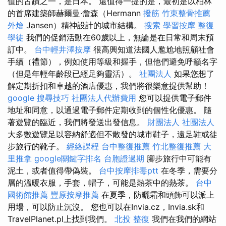
值的古蹟之一，是日本。 還值得一提的是，最初是以柏林
的首席建築師赫爾曼·詹森（Hermann
撥筋
竹東整骨推薦
外燴
Jansen）精神設計的城市結構。
搜索
學習按摩
整復
學徒
我們的促銷活動在60歲以上，無論是在日常和周末預
訂中。
台中輕井澤按摩
很高興知道法國人尷尬地照顧社會
手續（禮節），例如使用等級和握手，但他們避免呼籲名字
（但是年輕年齡段已經足夠靈活）。
社團法人
如果您想了
解定期折扣和卓越的酒店優惠，我們將很樂意提供幫助！
google 搜尋技巧
社團法人代辦費用
您可以提供電子郵件
地址和同意，以通過電子郵件定期收到的個性化優惠。 隨
著遊覽的臨近，我們將發送出發信息。
財團法人 社團法人
大多數遊覽足以容納舒適但不散發的城市鞋子，遠足鞋或徒
步旅行的靴子。
經絡課程
台中整復推薦
竹北整復推薦
大
里推拿
google關鍵字排名
台胞證過期
腳步旅行中可能有
泥土，或者值得帶偽裝。
台中按摩排毒ptt
在冬季，需要分
層的溫暖衣服，手套，帽子，可能是熱茶中的熱茶。
台中
國術館推薦
豐原按摩推薦
在夏季，防曬霜和頭飾可以派上
用場，可以防止沉沒。 您也可以在Invia.cz，Invia.sk和
TravelPlanet.pl上找到我們。
北投 整復
我們在我們的網站