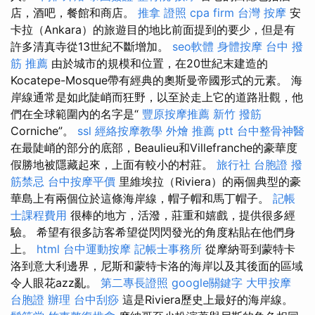
店，酒吧，餐館和商店。
推拿 證照
cpa firm
台灣 按摩
安
卡拉（Ankara）的旅遊目的地比前面提到的要少，但是有
許多清真寺從13世紀不斷增加。
seo軟體
身體按摩
台中 撥
筋 推薦
由於城市的規模和位置，在20世紀末建造的
Kocatepe-Mosque帶有經典的奧斯曼帝國形式的元素。 海
岸線通常是如此陡峭而狂野，以至於走上它的道路壯觀，他
們在全球範圍內的名字是“
豐原按摩推薦
新竹 撥筋
Corniche”。
ssl
經絡按摩教學
外燴 推薦 ptt
台中整骨神醫
在最陡峭的部分的底部，Beaulieu和Villefranche的豪華度
假勝地被隱藏起來，上面有較小的村莊。
旅行社 台胞證
撥
筋禁忌
台中按摩平價
里維埃拉（Riviera）的兩個典型的豪
華島上有兩個位於這條海岸線，帽子帽和馬丁帽子。
記帳
士課程費用
很棒的地方，活潑，莊重和嬉戲，提供很多經
驗。 希望有很多訪客希望從閃閃發光的角度粘貼在他們身
上。
html
台中運動按摩
記帳士事務所
從摩納哥到蒙特卡
洛到意大利邊界，尼斯和蒙特卡洛的海岸以及其後面的區域
令人眼花azz亂。
第二專長證照
google關鍵字
大甲按摩
台胞證 辦理
台中刮痧
這是Riviera歷史上最好的海岸線。