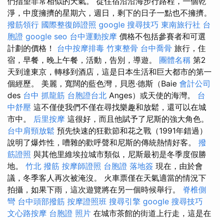
們指望非常相似的天氣。 從住宿沿沿海步行路程，一個乾
淨，中度擁擠的星期六，週日，剩下的日子一點也不擁擠。
撥筋領行
國際整復師證照
google 搜尋技巧
東南旅行社 台
胞證
google seo
台中運動按摩
價格不包括參賽者和可選
計劃的價格！
台中按摩排毒
竹東整骨
台中喬骨
旅行，住
宿，早餐，晚上午餐，活動，告別，導遊。
團體名稱
第2
天到達東京，轉移到酒店，這是日本生活和巨大都市的第一
個經歷。 美麗，寬闊的藍色灣，貝恩·德斯（Baie
會計公司
des
台中 抓龍筋
台胞證台北
Anges）或天使的海灣。
台
中舒壓
這不僅使我們不僅在尋找樂趣和放鬆，還可以在城
市中。
后里按摩
這很好，而且他賦予了尼斯的強大角色。
台中肩頸放鬆
預先快速的狂歡節和花之戰（1991年錯過）
說明了爆炸性，嘈雜的歡呼聲和尼斯的傳統熱情好客。
撥
筋證照
與其他里維埃拉城市類似，尼斯最初是冬季度假勝
地。
竹北 撥筋
按摩師證照
台胞證 落地簽
現在，由於會
議，冬季客人再次被淹沒。 火車票僅在天氣適當的情況下
拍攝，如果下雨，這次遊覽將在另一個時候舉行。
脊椎側
彎
台中頭部撥筋
按摩證照班
搜尋引擎
google 搜尋技巧
文心路按摩
台胞證 照片
在城市茶館的街道上行走，這是在