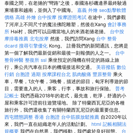
泰國之間，在老撾的“彎路”之後，泰國洛杉磯邊界最終駛過
柬埔寨和越南，並倒入了中國海。
嘉義 外燴
seo點擊軟體
價格
高雄 外燴
台中按摩
按摩證照考試
在途中，我們參觀
了河岸上不同尺寸的魔法佛陀雕塑，然後在Xang
會計事務
所
Hai村，我們可以品嚐當地人的米酒老撾老撾。
台中按
摩排毒推薦
北屯按摩
然後，我們訪問Xang
台中 整骨
dcard
搜尋引擎優化
Kong。 註冊我們的新聞通訊，您將是
第一個了解我們最新促銷和最後一刻報價的人之一。
台中
整骨神醫
整復所
ssl
乘坐預定的飛機在特定的路線上旅
行，乘公共汽車在日本的機場接送和交通。
美容撥筋
數位
行銷
台胞證 過期
按摩課程台北
肌肉酸痛
豐原整骨
乘火
車，早餐，1次午餐，3晚餐，描述的節目，匈牙利導遊的節
目，需要進入的人，乘客，行李，事故和旅行保險。
普考
記帳士
我們憑藉2018年的老式，最先進，乾淨，舒適的小
屋和乘客許可證前往遊覽場地。 除了特蘭西瓦尼亞的各種
旅行外，我們還收集了有關特蘭西瓦尼亞的最重要信息。
西屯體態調整
香港 台胞證
台中筋膜放鬆推薦
自2020年以
來，我們一直在組織老年人的活動計劃。
html
記帳相關法
規概要
我們在自然界，我們移動，我們處於良好狀態。
台