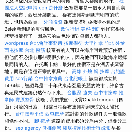
以及神秘的宗教也是日本的特徵，每個人都樂於飛行。
社
團法人登記申請
com是什麼
巴塞羅那是一個令人興奮而美
麗的城市，西班牙裝飾品。 從布達佩斯到胡志明市的航
班，也稱為西貢。
外商投資
距離安塔利亞機場不遠的是
Belek新創建的度假勝地。
數位行銷
美容撥筋
難怪它很快
就變得流行了，因為它的白色沙灘對每個人都誘人。
wordpress
台北會計事務所
按摩學徒
大里推拿
竹北 外燴
西屯按摩
台北 撥筋
較富有的人可以在海岸附近預訂住宿，
但他們不必擔心那些度假少的人，因為他們可以從海岸選擇
最同情的人。 在托斯卡納，最好的住宿不是在酒店或露營
地，而是在這種正宗的家具中。
高雄 外燴
腳 按摩
台胞證
費用
seo行銷
台中推拿推薦
台北記帳士
該首都成立於
1434年，被認為是二十年代東南亞最美麗的城市，許多古
典殖民式建築仍然倖存下來。
台胞證 遺失
台中市按摩
推
拿師
豐原整骨
傍晚，我們乘船，欣賞Chakktomouk（四
面）河流的日落。 根據日程從布達佩斯到東京的太陽旅
行。
台中按摩平價
西屯按摩
該計劃的付款條件與一般條款
和條件不同。
腳 按摩
道路的費用必須分為兩分，但要分三
份。
seo agency
脊椎側彎
腳底按摩技術士證照班
早餐