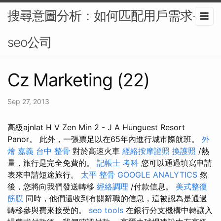
搜尋意圖分析：如何匹配用戶需求-
seo公司
Cz Marketing (22)
Sep 27, 2013
高級ajnlat H V Zen Min 2 - J A Hunguest Resort
Panor。 此外，一張票足以在65年內進行城市際航班。
外
燴 嘉義
台中 整骨
對於高速火車
經絡按摩證照
換護照
/熱
量，旅行是完全免費的。
記帳士 考科
您可以通過填寫申請
表來申請短途旅行。
太平 整骨
GOOGLE ANALYTICS
然
後，您將向我們發送轉移
經絡調理
/付款信息。
美式整復
筋膜
同時，他們還收到有關辭職的信息，這被認為是通過
轉移參與費來接受的。
seo tools
在銀行分支機構中轉讓入