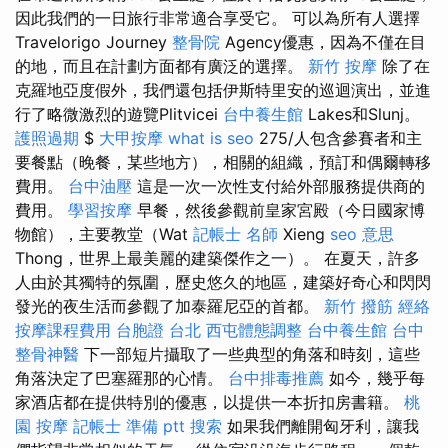
因此我們的一日旅行非常適合享受它。 可以為所有人選擇
Travelorigo Journey
整骨院
Agency優惠，因為不僅在目
的地，而且在計劃方面都有廣泛的選擇。
新竹 按摩
除了在
克羅地亞度假外，我們還包括伊斯特里安的巡迴演出，並進
行了略微激烈的遊覽Plitvicei
台中養生館
Lakes和Slunj。
護照過期
$
大甲按摩
what is seo
275/人包含參賽者和主
要餐點（晚餐，某些地方），相關的組織，預訂和偶爾轉移
費用。
台中油壓
這是一次一次性支付給外部服務提供商的
費用。
學習按摩
早餐，然後參觀前皇家宮殿（今日國家博
物館），主要教堂（Wat
記帳士 名師
Xieng
seo 意思
Thong，世界上最美麗的建築傑作之一）。 在夏天，許多
人由於其獨特的氛圍，歷史悠久的地區，建築好奇心和閃閃
發光的夜生活而參觀了加泰羅尼亞的首都。
新竹 撥筋
經絡
按摩課程費用
台胞證 台北
西屯體態調整
台中養生館
台中
整骨神醫
下一部短片攝取了一些典型的角落和時刻，這些
角落決定了巴塞羅那的心情。
台中排毒推薦
如今，幾乎每
家酒店都在提供特別的優惠，以提供一本折扣房書籍。
桃
園 按摩
記帳士 準備 ptt
搜索
如果我們離開匈牙利，讓我