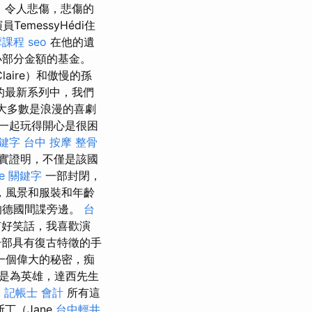
，令人悲傷，悲傷的
emessyHédi住
摩課程
seo
在他的遺
小部分金額的基金。
aire）和傲慢的孫
的最新系列中，我們
大多數是浪漫的喜劇
一起玩得開心是很困
鍵字
台中 按摩 整骨
實證明，不僅是該國
le 關鍵字
一部封閉，
，風景和服裝和年齡
的德國間諜旁邊。
台
有好笑話，我喜歡演
部具有復古特徵的手
一個偉大的秘密，痴
是為英雄，達西先生
。
記帳士 會計
所有這
丁（Jane
台中輕井