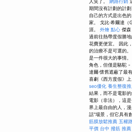
人笑了。
網路行銷
期間沒有計劃的計劃
自己的方式是出色的。 他在
家。 戈比·希爾達（G
涯。
外燴 點心
傑森（
過前往熱帶度假勝地
花費更便宜。 因此
的治療不是可選的
是一件很大的事情
角色，但僅是駱駝 -
達爾·懷舊遮蔽了最
喜劇《西方度假》
seo優化
養生整復推
結果，而不是電影
電影（非法），這是一
界上最自由的人，漫
話”場景，但它具有
筋膜放鬆推薦
五權
平價
台中 撥筋 推薦