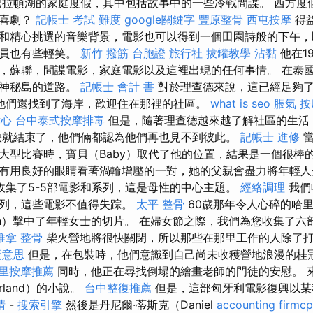
代巴拉頓湖的家庭度假，其中包括故事中的一些冷戰間諜。 西方度
庭喜劇？
記帳士 考試 難度
google關鍵字
豐原整骨
西屯按摩
得
和精心挑選的音樂背景，電影也可以得到一個田園詩般的下午，
演員也有些輕笑。
新竹 撥筋
台胞證 旅行社
拔罐教學
沾黏
他在1
，蘇聯，間諜電影，家庭電影以及這裡出現的任何事情。 在泰
往神秘島的道路。
記帳士 會計 書
對於理查德來說，這已經足夠
他們還找到了海岸，歡迎住在那裡的社區。
what is seo
脹氣 按
點心
台中泰式按摩排毒
但是，隨著理查德越來越了解社區的生活
快就結束了，他們倆都認為他們再也見不到彼此。
記帳士 進修
當
大型比賽時，寶貝（Baby）取代了他的位置，結果是一個很棒
有用良好的眼睛看著渦輪增壓的一對，她的父親會盡力將年輕
收集了5-5部電影和系列，這是母性的中心主題。
經絡調理
我們
系列，這些電影不值得失踪。
太平 整骨
60歲那年令人心碎的哈里·
orn）擊中了年輕女士的切片。 在婦女節之際，我們為您收集了
推拿 整骨
柴火營地將很快關閉，所以那些在那里工作的人除了
麼意思
但是，在包裝時，他們意識到自己尚未收穫營地浪漫的桂
里按摩推薦
同時，他正在尋找倒塌的繪畫老師的門徒的安慰。 來
rland）的小說。
台中整復推薦
但是，這部匈牙利電影復興以某
請
-
搜索引擎
然後是丹尼爾·蒂斯克（Daniel
accounting firmc