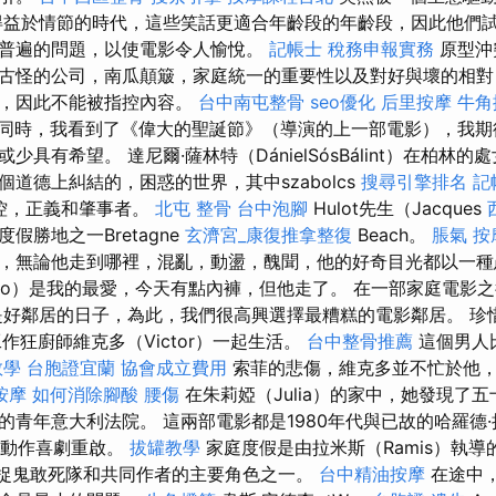
得益於情節的時代，這些笑話更適合年齡段的年齡段，因此他們
普遍的問題，以使電影令人愉悅。
記帳士 稅務申報實務
原型沖
古怪的公司，南瓜顛簸，家庭統一的重要性以及對好與壞的相對
上，因此不能被指控內容。
台中南屯整骨
seo優化
后里按摩
牛角
同時，我看到了《偉大的聖誕節》（導演的上一部電影），我期
少具有希望。 達尼爾·薩林特（DánielSósBálint）在柏林
道德上糾結的，困惑的世界，其中szabolcs
搜尋引擎排名
記
指控，正義和肇事者。
北屯 整骨
台中泡腳
Hulot先生（Jacques
假勝地之一Bretagne
玄濟宮_康復推拿整復
Beach。
脹氣 按
，無論他走到哪裡，混亂，動盪，醜聞，他的好奇目光都以一種
nno）是我的最愛，今天有點內褲，但他走了。 在一部家庭電影
是好鄰居的日子，為此，我們很高興選擇最糟糕的電影鄰居。 珍
工作狂廚師維克多（Victor）一起生活。
台中整骨推薦
這個男人
教學
台胞證宜蘭
協會成立費用
索菲的悲傷，維克多並不忙於他
按摩
如何消除腳酸
腰傷
在朱莉婭（Julia）的家中，她發現了
青年意大利法院。 這兩部電影都是1980年代與已故的哈羅德·拉
誌性動作喜劇重啟。
拔罐教學
家庭度假是由拉米斯（Ramis）執導
始的捉鬼敢死隊和共同作者的主要角色之一。
台中精油按摩
在途中