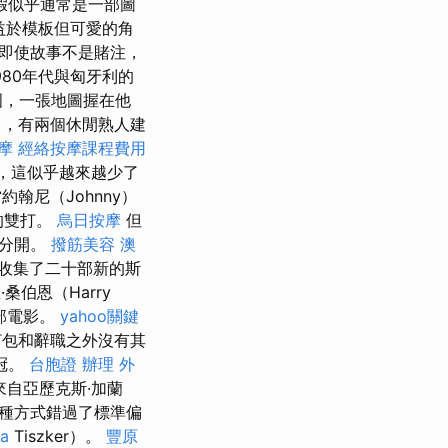
假似乎通常是一部圖
益於模板但可愛的角
即使故事不是賭注，
980年代與匈牙利的
國，一張地圖握在他
了，有兩個休閒熟人建
摩
經絡按摩課程費用
，這似乎越來越少了
約翰尼（Johnny）
的雙打。
烏日按摩
但
人分開。
撥筋美容
澳
收集了二十部新的斯
桑伯恩（Harry
六部電影。
yahoo關鍵
打包和辭職之外沒有其
冠。
台胞證 辦理
外
自亞歷克斯·加蘭
種方式錯過了標準偏
pa
Tiszker）。
豐原