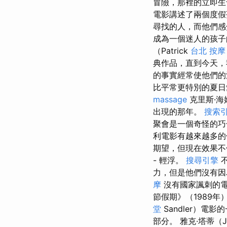
冒險，那裡的立即
電影講述了兩個度假
尋找的人，而他們
成為一個迷人的孩
（Patrick
台北 按摩
典作品，直到今天
的事實經常使他們
比平常更特別的夏日愛
massage
克里斯·海姆
出現的那年。
搜索
聚會是一個奇怪的
利電影有越來越多的
期望，但現在效果
- 輕浮。
搜尋引擎
不
力，但是他們沒有因
摩
沒有國家諷刺的電
節假期》（1989
堂
Sandler）
部分。 雅克·塔蒂（Ja