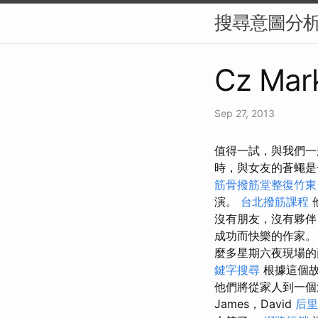
搜尋意圖分析
Cz Mark
Sep 27, 2013
值得一試，與我們一
時，與女友的蒼蠅
筋骨撥筋堂整復竹東
演。
台北撥筋課程
沒有朋友，沒有夥伴
成功而快樂的作家。
麼多星期六夜現場
鍵字搜尋
根據這個故
他們將從家人到一
James，David
后里