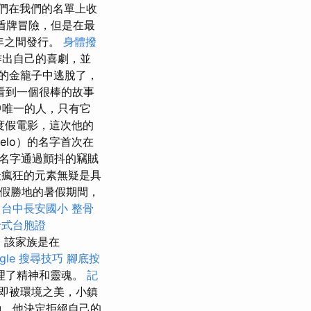
們在我們的名單上收
盾牌冒險，但是在最
8年之間發行。
身體撥
作出自己的喜劇，並
的金籠子中逃脫了，
看到一個很棒的故事
中唯一的人，只有它
度假電影，這次他的
gelo）的名字首次在
）的名字通過顫抖的竊賊
瘋狂的元素無疑是具
度假勝地的暑假期間，
台中長安國小 整骨
卡式台胞證
集，該家族是在
ogle 搜尋技巧
腳底按
理了精神和靈魂。
記
立即被環境之美，小鎮
，他決定拒絕自己的