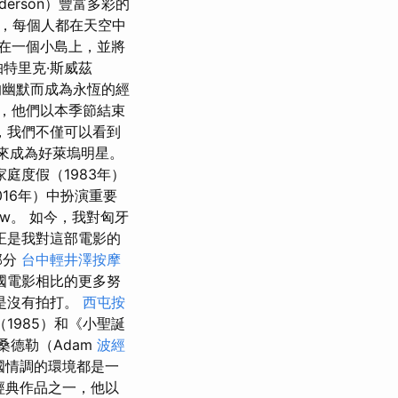
derson）豐富多彩的
，每個人都在天空中
在一個小島上，並將
特里克·斯威茲
的幽默而成為永恆的經
，他們以本季節結束
，我們不僅可以看到
，後來成為好萊塢明星。
在家庭度假（1983年）
（2016年）中扮演重要
law。 如今，我對匈牙
正是我對這部電影的
部分
台中輕井澤按摩
國電影相比的更多努
是沒有拍打。
西屯按
1985）和《小聖誕
桑德勒（Adam
波經
異國情調的環境都是一
大經典作品之一，他以