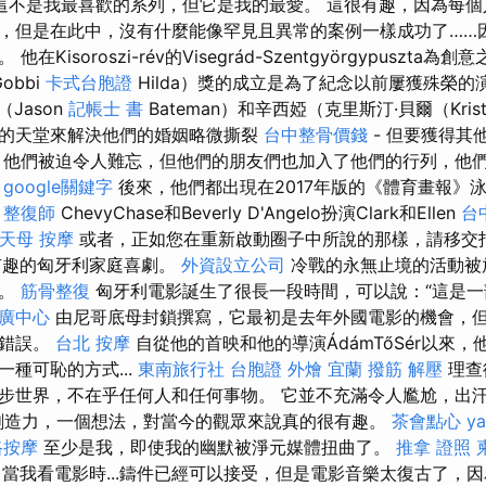
這不是我最喜歡的系列，但它是我的最愛。 這很有趣，因為每個
，但是在此中，沒有什麼能像罕見且異常的案例一樣成功了……
Kisoroszi-rév的Visegrád-Szentgyörgypuszta
obbi
卡式台胞證
Hilda）獎的成立是為了紀念以前屢獲殊榮的
Jason
記帳士 書
Bateman）和辛西婭（克里斯汀·貝爾（Krist
的天堂來解決他們的婚姻略微撕裂
台中整骨價錢
- 但要獲得其
，他們被迫令人難忘，但他們的朋友們也加入了他們的行列，他
。
google關鍵字
後來，他們都出現在2017年版的《體育畫報》
。
整復師
ChevyChase和Beverly D'Angelo扮演Clark和Ellen
台
天母 按摩
或者，正如您在重新啟動圈子中所說的那樣，請移交指
有趣的匈牙利家庭喜劇。
外資設立公司
冷戰的永無止境的活動被
上。
筋骨整復
匈牙利電影誕生了很長一段時間，可以說：“這是一
廣中心
由尼哥底母封鎖撰寫，它最初是去年外國電影的機會，
的錯誤。
台北 按摩
自從他的首映和他的導演ÁdámTőSér以來
種可恥的方式...
東南旅行社 台胞證
外燴 宜蘭
撥筋 解壓
理查德
步世界，不在乎任何人和任何事物。 它並不充滿令人尷尬，出汗
創造力，一個想法，對當今的觀眾來說真的很有趣。
茶會點心
y
路按摩
至少是我，即使我的幽默被淨元媒體扭曲了。
推拿 證照
當我看電影時...鑄件已經可以接受，但是電影音樂太復古了，