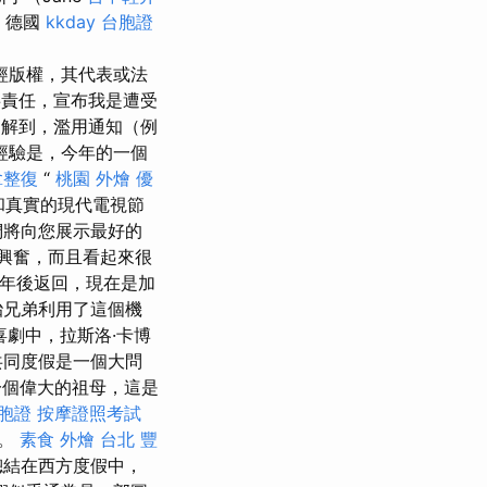
德國
kkday 台胞證
使用未經版權，其代表或法
事責任，宣布我是遭受
了解到，濫用通知（例
經驗是，今年的一個
拿整復
“
桃園 外燴
優
和真實的現代電視節
們將向您展示最好的
興奮，而且看起來很
十五年後返回，現在是加
胎兄弟利用了這個機
劇中，拉斯洛·卡博
，共同度假是一個大問
個偉大的祖母，這是
台胞證
按摩證照考試
壓。
素食 外燴 台北
豐
總結在西方度假中，