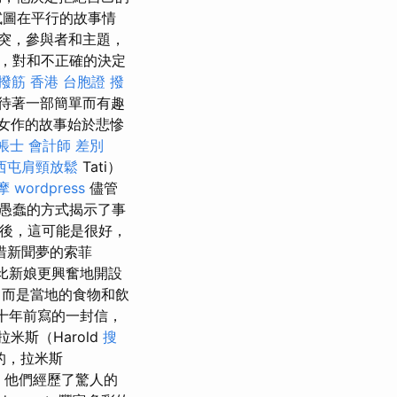
試圖在平行的故事情
突，參與者和主題，
，對和不正確的決定
撥筋
香港 台胞證
撥
待著一部簡單而有趣
的處女作的故事始於悲慘
帳士 會計師 差別
西屯肩頸放鬆
Tati）
摩
wordpress
儘管
愚蠢的方式揭示了事
之後，這可能是很好，
惜新聞夢的索菲
比新娘更興奮地開設
，而是當地的食物和飲
五十年前寫的一封信，
米斯（Harold
搜
的，拉米斯
，他們經歷了驚人的