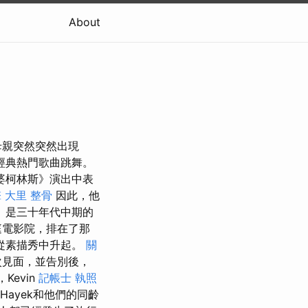
About
母親突然突然出現
經典熱門歌曲跳舞。
婆柯林斯》演出中表
擎
大里 整骨
因此，他
s）是三十年代中期的
庭電影院，排在了那
從素描秀中升起。
關
次見面，並告別後，
，Kevin
記帳士 執照
Hayek和他們的同齡