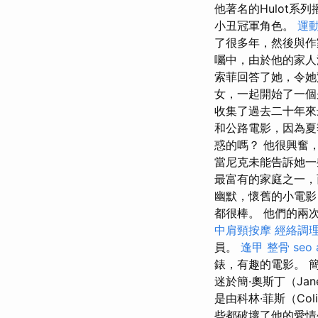
他著名的Hulot
小丑冠軍角色。
運
了很多年，然後與作家E
囑中，由於他的家人
索菲回答了她，令她
女，一起開始了一
收集了過去二十年
和公路電影，因為夏
惑的嗎？ 他很興奮
當尼克未能告訴她一
最富有的家庭之一，
幽默，懷舊的小電
都很棒。 他們的兩
中肩頸按摩
經絡調
員。
逢甲 整骨
seo 
錶，有趣的電影。 
迷於簡·奧斯丁（Jan
是由科林·菲斯（Co
些都破壞了他的愛情