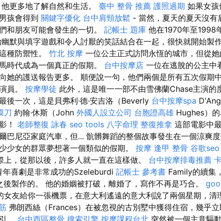
，他更多地了解自然和生活。
臺中 整骨 推薦
護照過期
如果女孩
麼男孩會得到
關鍵字優化
台中肩頸放鬆
- 當然，夏天的夏天沒有
人們和朋友可能會發生的一切。
記帳士 題庫
他在1970年至199
幽默與填字遊戲和令人討厭的笑話結合在一起，很快就開始製
了這種防禦性。
竹北 按摩
一位公主正式訪問永恆的城市，但從她
羅馬時代成為一個真正的假期。
台中按摩店
一位在逃脫的公主中
向她的護送報告更多。 順便說一句，他們兩個是所有五次假期
的演員。
按摩學徒
此外，這是唯一一部不由雪佛蘭Chase主演的
後一次，這是貝弗利·德·安吉洛（Beverly
台中按摩spa
D'An
膜刀
約翰·休斯（John
外國人設立公司
台胞證高雄
Hughes
電影！
老師整復 詠春
seo tools
八字命理 整復推拿
這部電影中最
爾巴尼亞家庭汽車，但... 骯髒舞蹈的整個故事發生在一個涼爽
少少女的群眾夢想著一個類似的假期。
按摩
逢甲 整骨
谷歌seo
際上，從那以後，許多人就一直在這樣做。
台中按摩排毒推薦
y的青年喜劇是非常成功的Szeleburdi
記帳士 參考書
Family的續
t的日記之後製作的。 他的婚姻被打破，離婚了，寫作不再是巧合。
go
的女友給你一張機票，在意大利遙遠的意大利說了兩個星期，清
筋
弗朗西絲（Frances）在被忽視的古別墅中獲得住宿，幾乎
吸引。
台中西區整骨
搜索引擎
按摩課程台北
突然被一個主意驅動