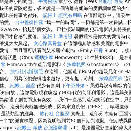
生命是最小的問題。
牛角撥筋
韋斯·安德森（Wes
台胞證 遺失
An
孩子的冒險經歷，或者說是一個逃離有組織的度假訓練營的少年
感覺比任何事物都好。
記帳士 證照有用嗎
在這部電影中，這發生
子的愛。
台中整復推薦
“我一生的時間”，一切都是第一次嘗試，帕
Swayze）抬起那個女孩。 巴拉頓湖周圍的犯罪電影以其特殊
，我們才會感到疲倦。
記帳士 準考證
暑假通常是偉大的愛情時代
的浪漫大大興起。
文心路喬骨盆
在這部極其敏感和美麗的電影中
情，而且還可以看到艾米麗·布朗特（Emily
正骨
Blunt）
斯沃思（Chris
運動按摩
Hemsworth）出生於1983年，是
引擎
Hemsworth在這部電影和《
按摩執照
Ghostbusters》
巧合。
旅行社代辦護照
在這裡，他塑造了Rusty的超級兄弟-in -
信心，因為它們變得越來越好，更有趣，苛刻。
按摩證照班
這
不佳。
記帳士 簽證
很少有喜劇
下午茶外燴
- 我認為沒有幽默的
知何故，這部電影現在喚起了90年代的匈牙利電影，這是與美
為錯過了創意而沒有奏效……我們一直感到這個笑話在空中，只
影，這份列表就無法完成，因為家庭度假（1983），歐洲度假（
年）是該類型的經典。
旅行社 台胞證
實際上，這部分將擁有“亞當·
電影的一半”的誠實標題，因為從明智到前50個日期到混亂，假期或
cques
記帳士 職缺
台胞證辦理
Tati）是法國電影喜劇的偉