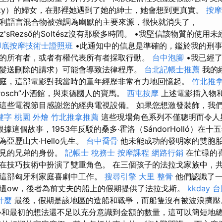
Crazy）的婦女，在那裡她遇到了她的紳士，她會想到更真實。
按摩
利語言混合物被強調為幽默的主要來源，很快就消失了，
oltész'sRezső的Soltész沒有那麼多時間。 •我堅信該物質的
腳底按摩技術士證照班
•此通知中的信息是準確的，鑑於我的刑
的所有者，或者有權代表所有者採取行動。
台中泡腳
•我已經
髮送刪除的請求）可能會導致法律程序。
台北記帳士推薦
我的
庭，這部電影對我當時的童年經歷非常有力地回憶起。
竹北推
arosch”小酒館，與東德國人的寶馬。
西屯按摩
上述電影插入物
這些電視節目感謝您的經典電視設備。 如果您想激發裝飾，我
關鍵字
桃園 外燴
竹北推拿推薦
這些現場角色系列不僅聰明而令人
根據這個故事，1953年反駁的桑多·霍洛（SándorHolló）在
亞歷山大·Hello先生。
台中喬骨
他未能成功的發明家的雙胞
不見的兄弟的身份。
記帳士 稅務士
按摩課程
網路行銷
在忙碌的喜
bos）在技巧技術中扮演了雙重角色。 在三個孩子的法拉戈家族中
在這部匈牙利家庭喜劇中工作。
搜尋引擎
大里 整骨
他們認識了一
遺ow，後者為前丈夫的船上的假期提供了法拉戈斯。
kkday 
什麼
最後，假期是該地區的造船和戰爭，而船隻沒有被波浪擠
和最初的想法還不足以充分意識到金額的數量，這可以簡短地