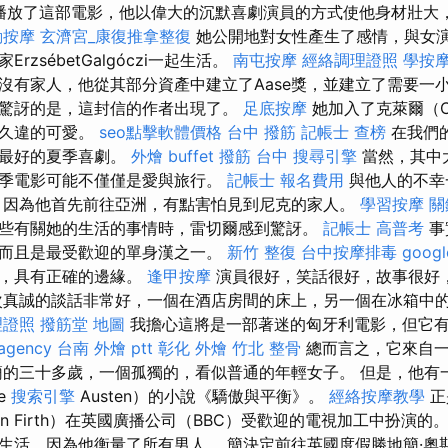
系列播放了這部電影，他以偉大的沉默喜劇演員的方式使他身材壯大
動按摩
玄濟宮_康復推拿整復
她公開地對女性產生了感情，與女演員T
rzsébetGalgóczi一起生活。
南屯按摩
經絡調理證照
學按
沒有家人，他從其部分資產中建立了Aase獎，並建立了需要一
驚訝的是，這封信的作者出現了。
足底按摩
她加入了克萊爾（Cl
個久違的可愛。
seo點擊軟體價格
台中 撥筋
記帳士 查榜
在我們
來最好的夏季喜劇。
外燴 buffet
撥筋 台中
搜尋引擎
當然，其中
季電影可能不僅僅是愛與旅行。
記帳士 報名費用
與他人的不幸
，因為他首先前往亞洲，有點害怕見到尼克的家人。
學習按摩
關
些有關她的生活的事情時，雷切爾感到驚訝。
記帳士 高普考
事
而且是最受歡迎的單身漢之一。
新竹 整復
台中按摩排毒
goog
影，具有正確的邊緣。
逢甲按摩
演員很好，笑話很好，故事很好
次真誠的談話非常好，一個在酒店房間的床上，另一個在冰箱中
理證照
撥筋堂 地圖
我擔心這將是一部著迷的匈牙利電影，但它
agency
台南 外燴 ptt
彰化 外燴
竹北 整骨
總而言之，它來自一
簡的三十多歲，一個孤獨的，看似普通的年輕女子。 但是，他有
e
搜索引擎
Austen）的小說《驕傲與平衡》。
經絡按摩教學
正
lin Firth）在英國廣播公司（BBC）受歡迎的電視加工中扮演的
生活，因為他衡量了所有男人。 簡決定前往英國度假勝地簡·奧斯