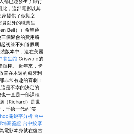
人都已經發生了旅行
因此，這部電影以其
為創意之家提供了假期之
演員以外的職業生
en Bell））希望通
他三個聚會的費用將
們起初並不知道假期
泳裝版本中，這在美國
中養生館
Griswold的
揮棒。 近年來，卡
放置在本週的匈牙利
部非常有趣的喜劇！
但這是不幸的決定的
，他也一直是一部課程
（Richard）是世
，千禧一代的“笑
ahoo關鍵字分析
台中
柬埔寨簽證
台中按摩
因為電影本身就在復古