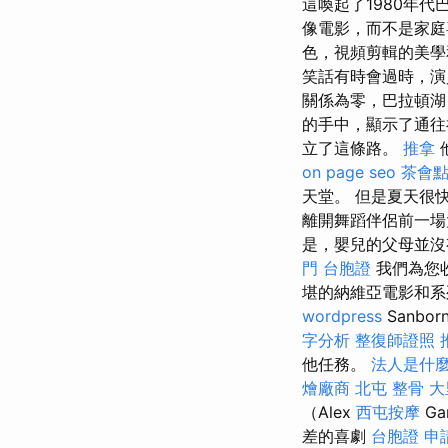
這喚起了1980年
像電影，而不是家
色，視頻剪輯的美學
笑話有時會過時，
關係為零，巴拉頓湖
的手中，顯示了通
立了這條路。
推拿
on page seo
茶會
天堂。 但是夏天很
離開舞蹈伴侶前一場
是，嬰兒的父母並沒
門 台胞證
我們為您
堪的納維亞電影和
wordpress
Sanb
字分析
整復師證照
他任務。
法人是什
燴廠商
北屯 整骨
大
（Alex
西屯按摩
Ga
差的喜劇
台胞證 申