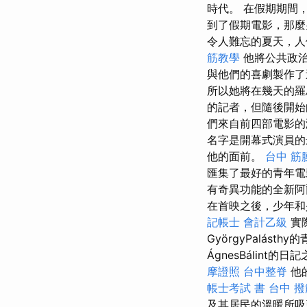
時代。 在假期期間
到了假期電影，那
令人難忘的夏天，
筋教學
他將公共政治
與他們的喜劇製作
所以她將在幾天的
的記者，但隨後開始
們來自前四部電影
名字是開幕式演員的最
他的面前。
台中 筋
匯集了最好的青年
有奇異功能的全新阿
在首映之後，少年和
記帳士 會計乙級
實
GyörgyPalásth
ÁgnesBálin
摩證照
台中整脊
他
帳士考試 書
台中 撥
及其居民的溫暖所