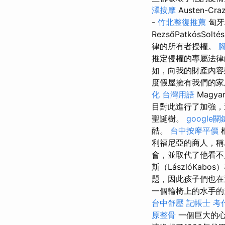
澤按摩
Austen-
-
竹北整復推薦
匈牙
RezsőPatkósS
律的所有者授權。
推定侵權的專屬法律
如，向我的財產內容
度假屋擁有我們的家
化 台灣用語
Magy
目對此進行了加強，
聖誕樹。
google
酷。
台中按摩平價
利福尼亞的商人，稱為
會，並取代了他看
斯（LászlóKa
題，因此孩子們也
一個輪椅上的水手的
台中舒壓
記帳士 考
原整骨
一個巨大的心