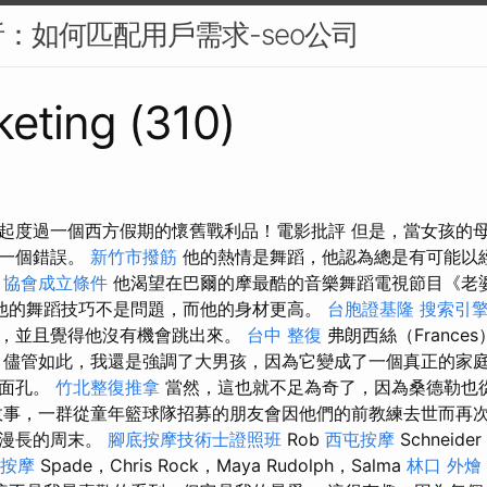
：如何匹配用戶需求-seo公司
eting (310)
起度過一個西方假期的懷舊戰利品！電影批評 但是，當女孩的
是一個錯誤。
新竹市撥筋
他的熱情是舞蹈，他認為總是有可能以
協會成立條件
他渴望在巴爾的摩最酷的音樂舞蹈電視節目《老
他的舞蹈技巧不是問題，而他的身材更高。
台胞證基隆
搜索引
，並且覺得他沒有機會跳出來。
台中 整復
弗朗西絲（France
 儘管如此，我還是強調了大男孩，因為它變成了一個真正的家
的面孔。
竹北整復推拿
當然，這也就不足為奇了，因為桑德勒也
事，一群從童年籃球隊招募的朋友會因他們的前教練去世而再
個漫長的周末。
腳底按摩技術士證照班
Rob
西屯按摩
Schneider
按摩
Spade，Chris Rock，Maya Rudolph，Salma
林口 外燴