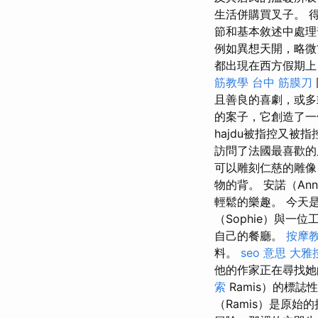
生活併購買叉子。 
節和基本敘述中處理
例如異想天開，略微
都出現在西方假期
筋教學
台中 筋膜刀
且善良的喜劇，或多或
的案子，它創造了一個
hajdu被指控又被
訪問了法國最喜歡的度
可以雕刻仁慈的雕像
物的背。 安諾（A
輕鬆的樂趣。 今天
（Sophie）與一位
自己的餐廳。
按摩
料。
seo 意思
大雅
他的作家正在尋找她的
索
Ramis）的標
（Ramis）是原