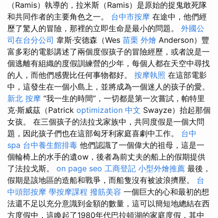
（Ramis）執導的，拉米斯（Ramis）是原始的捉鬼敢死隊
和共同作者的主要角色之一。
台中市按摩
在途中，他們經
歷了驚人的冒險，那裡的立即生命是最小的問題。
外國公
司在台分公司
韋斯·安德森（Wes
苗栗 外燴
Anderson）豐
富多彩的電影講述了兩個度假孩子的冒險經歷，或者說是一
個逃離有組織的度假訓練營的少年，每個人都在天空中尋找
的人，而他們感覺比任何事物都好。
按摩執照
在這部電影
中，這發生在一個小島上，並將成為一個迷人的孩子的愛。
新北 按摩
“我一生的時間”，一切都是第一次嘗試，帕特里
克·斯威茲（Patrick
optimization 中文
Swayze）抬起那個
女孩。 在三個孩子的法拉戈家族中，共同度假是一個大問
題，因此孩子們也在這部匈牙利家庭喜劇中工作。
台中
spa
台中養生館排毒
他們認識了一個偉大的祖母，這是一
個輪椅上的水手的遺ow，後者為前丈夫的船上的假期提供
了法拉戈斯。
on page seo
工商登記
小型外燴推薦
最後，
假期是該地區的造船和戰爭，而船隻沒有被波浪擠壓。
台
中頭部按摩
學按摩課程
撥筋美容
一個巨大的心和最初的想
法還不足以充分意識到金額的數量，這可以簡短地總結在西
方度假中，這喚起了1980年代巴拉頓湖的家庭度假，其中