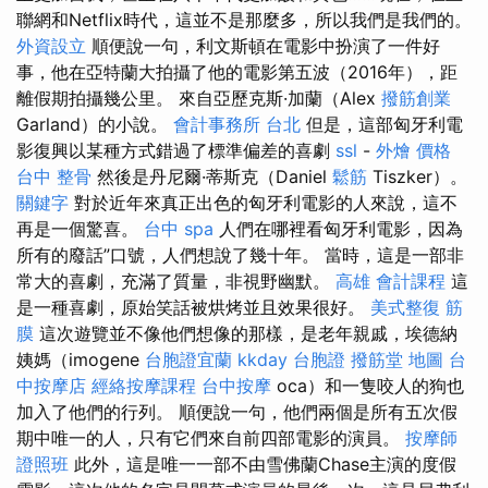
聯網和Netflix時代，這並不是那麼多，所以我們是我們的。
外資設立
順便說一句，利文斯頓在電影中扮演了一件好
事，他在亞特蘭大拍攝了他的電影第五波（2016年），距
離假期拍攝幾公里。 來自亞歷克斯·加蘭（Alex
撥筋創業
Garland）的小說。
會計事務所 台北
但是，這部匈牙利電
影復興以某種方式錯過了標準偏差的喜劇
ssl
-
外燴 價格
台中 整骨
然後是丹尼爾·蒂斯克（Daniel
鬆筋
Tiszker）。
關鍵字
對於近年來真正出色的匈牙利電影的人來說，這不
再是一個驚喜。
台中 spa
人們在哪裡看匈牙利電影，因為
所有的廢話”口號，人們想說了幾十年。 當時，這是一部非
常大的喜劇，充滿了質量，非視野幽默。
高雄 會計課程
這
是一種喜劇，原始笑話被烘烤並且效果很好。
美式整復 筋
膜
這次遊覽並不像他們想像的那樣，是老年親戚，埃德納
姨媽（imogene
台胞證宜蘭
kkday 台胞證
撥筋堂 地圖
台
中按摩店
經絡按摩課程
台中按摩
oca）和一隻咬人的狗也
加入了他們的行列。 順便說一句，他們兩個是所有五次假
期中唯一的人，只有它們來自前四部電影的演員。
按摩師
證照班
此外，這是唯一一部不由雪佛蘭Chase主演的度假