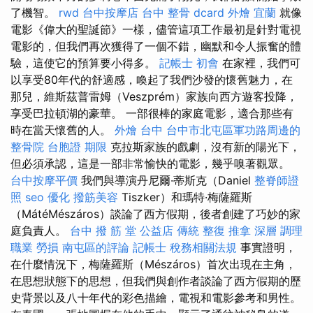
了機智。
rwd
台中按摩店
台中 整骨 dcard
外燴 宜蘭
就像
電影《偉大的聖誕節》一樣，儘管這項工作最初是針對電視
電影的，但我們再次獲得了一個不錯，幽默和令人振奮的體
驗，這使它的預算要小得多。
記帳士 初會
在家裡，我們可
以享受80年代的舒適感，喚起了我們沙發的懷舊魅力，在
那兒，維斯茲普雷姆（Veszprém）家族向西方遊客投降，
享受巴拉頓湖的豪華。 一部很棒的家庭電影，適合那些有
時在當天懷舊的人。
外燴 台中
台中市北屯區軍功路周邊的
整骨院
台胞證 期限
克拉斯家族的戲劇，沒有新的陽光下，
但必須承認，這是一部非常愉快的電影，幾乎嗅著觀眾。
台中按摩平價
我們與導演丹尼爾·蒂斯克（Daniel
整脊師證
照
seo 優化
撥筋美容
Tiszker）和瑪特·梅薩羅斯
（MátéMészáros）談論了西方假期，後者創建了巧妙的家
庭負責人。
台中 撥 筋 堂 公益店 傳統 整復 推拿 深層 調理
職業 勞損 南屯區的評論
記帳士 稅務相關法規
事實證明，
在什麼情況下，梅薩羅斯（Mészáros）首次出現在主角，
在思想狀態下的思想，但我們與創作者談論了西方假期的歷
史背景以及八十年代的彩色描繪，電視和電影參考和男性。