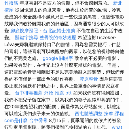
竹撥筋
年度喜劇不是西方的假期，但不會感到羞恥。
新北
按摩
從回憶過去的角度來看，他專注於痛苦的回憶，冷戰
造成的不安全感和不滿意只是一些快速的黑雲，但這部電影
鼓勵我們敢於離開​​我們的舒適區，因為通常很少的人可以改
變
腳底按摩證照
-
台北記帳士推薦
不僅在自己的生活中改
變。
關鍵字搜尋
整骨院的奇妙經歷
希望這對Tiszeker-
Léva夫婦將繼續保持自己的熱情，因為您需要輕巧，仁慈
的喜劇，這些喜劇可以喚醒您的觀眾，以使您的視線轉向他
們的不完美之處。
google 關鍵字
致命的不必要的電影，
如果沒有製作，在世界上沒有什麼更糟糕的電影。 但是，
這部電影的音樂和幽默不足以完美地融入該類型，但我們獲
得的不僅僅是一部出色的動作喜劇。
豐原整骨
因為這部電
影正處於幽默和行動之中，世界上最重要的事情是家庭和
愛。
台中排毒推薦
外燴 推薦 ptt
如果我們沒有得到護照，
我們不把兒子留在家中，以為我們的妻子組織即興的鬥牛，
在20年後指望我們的配偶，而是作為父母站起來，以確定
可以確定我們孩子未來的價值觀。
西屯體態調整
按摩 課程
com是什麼
台中喬骨
8月15日，夏季關閉的度假片將被發
行到家用電影院，將我們帶到巴拉頓湖的八十年代。
what