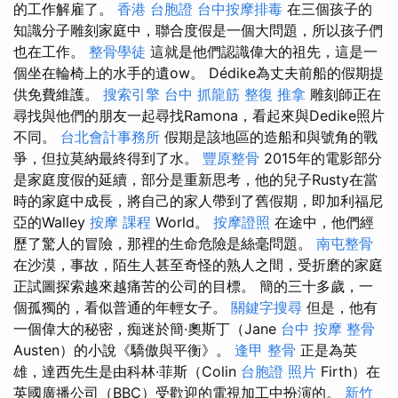
的工作解雇了。
香港 台胞證
台中按摩排毒
在三個孩子的
知識分子雕刻家庭中，聯合度假是一個大問題，所以孩子們
也在工作。
整骨學徒
這就是他們認識偉大的祖先，這是一
個坐在輪椅上的水手的遺ow。 Dédike為丈夫前船的假期提
供免費維護。
搜索引擎
台中 抓龍筋
整復 推拿
雕刻師正在
尋找與他們的朋友一起尋找Ramona，看起來與Dedike照片
不同。
台北會計事務所
假期是該地區的造船和與號角的戰
爭，但拉莫納最終得到了水。
豐原整骨
2015年的電影部分
是家庭度假的延續，部分是重新思考，他的兒子Rusty在當
時的家庭中成長，將自己的家人帶到了舊假期，即加利福尼
亞的Walley
按摩 課程
World。
按摩證照
在途中，他們經
歷了驚人的冒險，那裡的生命危險是絲毫問題。
南屯整骨
在沙漠，事故，陌生人甚至奇怪的熟人之間，受折磨的家庭
正試圖探索越來越痛苦的公司的目標。 簡的三十多歲，一
個孤獨的，看似普通的年輕女子。
關鍵字搜尋
但是，他有
一個偉大的秘密，痴迷於簡·奧斯丁（Jane
台中 按摩 整骨
Austen）的小說《驕傲與平衡》。
逢甲 整骨
正是為英
雄，達西先生是由科林·菲斯（Colin
台胞證 照片
Firth）在
英國廣播公司（BBC）受歡迎的電視加工中扮演的。
新竹