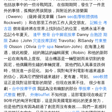
包括故事中的一些冷戰間諜。 在假期期間，發生了一件意
外的事情，孤獨的男孩開放，與附近的水游樂園
（Owenn）（薩姆·羅克韋爾（Sam
seo點擊軟體價格
Rockwell））和在那里工作的工作人員交朋友。
記帳士 考
古題
鄧肯最終將在世界上找到自己的位置，他將永遠不會
忘記今年夏天。
逢甲 整骨
台中腳底按摩
Danny
台胞證 期
限
Zuko（John
穴道按摩課程
Travolta）和Sandy
竹東整
骨
Olsson（Olivia
台中 spa
Newton-John）在海灘上相
遇，彼此相愛。 紐約雜誌的編輯羅賓（Robin）和他的新郎
一起在南海島上度假。 這台機器是一輛堅韌而未切割的奎
因尼，他偶爾用生鏽的車輛貨運。 當他們陷入風暴並跌倒
時，情況進一步惡化。 如今，我對匈牙利電影有越來越多
的信心，因為它們變得越來越好，更有趣，苛刻。
seo軟體
這正是我對這部電影的期望，但現在效果不佳。 很少有喜
劇 -
台中按摩平價
我認為沒有幽默的部分
學按摩
-
台中美
式整復
輕浮。
外燴buffet
不知何故，這部電影現在喚起了
90年代的匈牙利電影，這是與美國電影相比的更多努力，
但是他們沒有因為錯過了創意而沒有奏效……我們一直感到