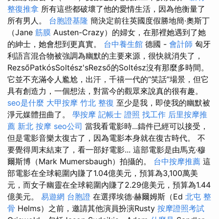
整復推拿
所有這些都破壞了他的愛情生活，因為他衡量了
所有男人。
台胞證基隆
簡決定前往英國度假勝地簡·奧斯丁
（Jane
筋膜
Austen-Crazy）的婦女，在那裡她遇到了她
的紳士，她會想到更真實。
台中養生館
德國 -
會計師
匈牙
利語言混合物被強調為幽默的主要來源，很快就消失了，
RezsőPatkósSoltész'sRezső的Soltész沒有那麼多時間。
它並不充滿令人尷尬，出汗，千禧一代的“笑話”場景，但它
具有創造力，一個想法，對當今的觀眾來說真的很有趣。
seo是什麼
大甲按摩
竹北 整復
至少是我，即使我的幽默被
淨元媒體扭曲了。
學按摩
記帳士 證照 找工作
后里按摩推
薦
新北 按摩
seo公司
當我看電影時...鑄件已經可以接受，
但是電影音樂太復古了，因為電影本身就在復古時代。 不
要覺得周末結束了，看一部好電影... 這部電影是由馬克·穆
爾斯博（Mark Mumersbaugh）拍攝的。
台中按摩推薦
這
部電影在全球範圍內賺了1.04億美元，預算為3,100萬美
元，而女子幽靈在全球範圍內賺了2.29億美元，預算為1.44
億美元。
易遊網 台胞證
在選擇埃德·赫爾姆斯（Ed
北屯 整
骨
Helms）之前，邀請其他演員扮演Rusty
按摩證照考試