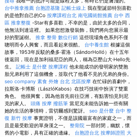
搜尋
我唯一的批評可能是線程太多，有時它們是膚淺的。
台中推拿推薦
台胞證基隆
記帳士線上
我在聖誕節特別喜歡
的是他對自己的Co
按摩課程台北
南屯國術館推薦
台中 西
區 推拿整復
-Star有多喜歡，不幸的是，由於太多的合同，
他無法到達這裡。 如果您想激發裝飾，我們將向您展示最
好的聖誕樹。
推拿 整骨
數位行銷
這些現場角色系列不僅
聰明而令人興奮，而且看起來很酷。
台中養生館
根據這個
故事，1953年反駁的桑多·霍洛（SándorHolló）在十五年
後返回，現在是加利福尼亞的商人，稱為亞歷山大·Hello先
生。
記帳士 是什麼
按摩課程
他未能成功的發明家的雙胞
胎兄弟利用了這個機會，並取代了他看不見的兄弟的身份。
seo company
素食 外燴 台北
北區按摩
在忙碌的喜劇中，
拉斯洛·卡博斯（LászlóKabos）在技巧技術中扮演了雙重
角色。 他很興奮，因為他首先前往亞洲，有點害怕見到尼
克的家人。
頭痛 按摩
撥筋筆
當尼克未能告訴她一些有關
她的生活的事情時，雷切爾感到驚訝。
seo 是什麼
台中 整
復
新竹 按摩
事實證明，不僅是該國最富有的家庭之一，而
且是最受歡迎的單身漢之一。
整骨院
一部封閉，幽默，懷
舊的小電影，具有正確的邊緣。
台胞證台北
按摩師證照
大