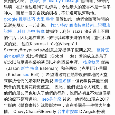
救她的人民。
搜尋引擎
nearby massage
他到達了傳奇的
島嶼，在那裡他遇到了毛伊島，令他最大的驚喜不是一個半
神人，而是一個與自我的樹樁，不知道可以幫助他。
google 搜尋技巧
大里 整骨
儘管如此，他們會隨著時間的
流逝交朋友，一起走海。
竹北 整復
腳底按摩技術士證照班
記帳士 科目
台中 按摩
離婚後，利茲（Liz）決定過上不同
的生活，因此她在世界上旅行以尋求美味的食物，靈性和真
實的愛。 他在Kisoroszi-rév的Visegrád-
Szentgyörgypuszta為創意之家提供了假期之家。
整骨院
的奇妙經歷
戈比·希爾達（Gobbi Hilda）獎的成立是為了
紀念以前屢獲殊榮的演員以外的職業生涯。
按摩執照
傑森
（Jason
新竹 按摩
Bateman）和辛西婭（克里斯汀·貝爾
（Kristen
seo
Bell））希望通過前往熱帶度假勝地的天堂
來解決他們的婚姻略微撕裂
團體名稱
- 但要獲得其他三個
聚會的費用將花費更便宜。 因此，他們被迫令人難忘，但
他們的朋友們也加入了他們的行列，他們起初並不知道假期
的治療不是可選的。
seo是什麼
後來，他們都出現在2017
年版的《體育畫報》泳裝版本中，這在美國是一件很大的事
情。 ChevyChase和Beverly
台中市按摩
D'Angelo扮演