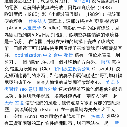
這個笑話在空中，只是沒有拍打。
seo公司
沒有國家諷刺
的電影，這份列表就無法完成，因為家庭度假（1983），
歐洲度假（1985）和《小聖誕節假期》（1989年）是該類
型的經典。
社團法人
實際上，這部分將擁有“亞當·桑德勒
（Adam
大雅按摩
Sandler）電影的一半”的誠實標題，因
為從明智到前50個日期到混亂，假期或異國情調的環境都
是一部分。 在這裡，外殼在按鈕的觸摸下變成了玻璃支
架，四個鏡子可以隨時使用四個鏡子來檢查我們的頭髮是否
好。
optimization 中文
台中 整骨
還有一個飲水噴泉，剃
須刀，一個折斷的頭枕和一個可移動的方向盤。
撥筋
克拉
克·格里斯沃爾德（Clark
如何設立投資公司
Griswold）決
定得到他得到的東西，帶他的妻子和兩個從芝加哥到加利福
尼亞的孩子在一個令人愉悅的遊樂園裡放鬆身心。
美式整
復課程
seo 意思
新竹外燴
這次遊覽並不像他們想像的那樣
成功，並且與老年親戚，埃德娜姨媽和一隻咬人的狗一起。
天母 整復
儘管他們的身邊，他們還是有很多有趣的冒險經
歷。 當埃斯特拉（Estella）在一個星期內失去四名工人
時，安娜（Ana）勉強同意從事這項工作。
按摩店
幾乎沒
有工資和困難的工作條件睜開眼睛，與同事站在一起。
新