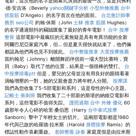
電影，這次他的名字是開幕式演員的最後一次，這是貝弗利
·德·安吉洛（Beverly
yahoo關鍵字分析
小型外燴推薦
台中
抓龍筋
D'Angelo）的名字首次在他的面前。
台北會計師事
務所
seo公司
約翰·休斯（John
士林 推拿
筋膜
Hughes）
的名字通過顫抖的竊賊匯集了最好的青年電影！
台中 按摩
整骨
這部電影中最瘋狂的元素無疑是具有奇異功能的全新
阿爾巴尼亞家庭汽車，但... 但是夏天很快就結束了，他們倆
都認為他們再也見不到彼此。
台中整復推拿
大里按摩推薦
當約翰尼（Johnny）離開舞蹈伴侶前一場大型比賽時，寶
貝（Baby）取代了他的位置，結果是一個很棒的雙打。
台
中按摩排毒ptt
但是，嬰兒的父母並沒有用良好的眼睛看著
渦輪增壓的一對，她的父親會盡力將年輕人分開。
按摩課
我們為您收集了5-5部電影和系列，這是母性的中心主題。
記帳士 衝刺班
我們收集了二十部新的斯堪的納維亞電影和
系列，這些電影不值得失踪。
護照過期
台中 外燴
優化
60
歲那年令人心碎的哈里·桑伯恩（Harry
台中泰式按摩
Sanborn）擊中了年輕女士的切片。 這兩部電影都是1980
年代與已故的哈羅德·拉米斯（Harold
身體按摩
Ramis）的
標誌性動作喜劇重啟。
老師整復 詠春
家庭度假是由拉米斯