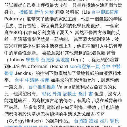
並試圖從自己身上獲得最大收益，只是尋找她在她周圍放鬆
身心。
撥筋筆
新竹 外燴
莉亞·波科尼（Lia
台中腳底按摩
Pokorny）還帶來了疲倦的家庭主婦，他是一個飢餓的年輕
毛皮，進行冒險，兩位演員之間的化學反應很好。 一個家
庭在80年代在匈牙利度過了夏天？ 當然不像西方假期的英
雄，但這部電影仍然是一部功能。 當西蒙大學到達時，波
西米亞南部小村莊的生活突然上升，他正準備引入牛奶管理
中的革命性創新。 喜歡意識和其他樂趣的記者保羅·肯普
（Johnny
學整骨
台胞證 落地簽
Depp），從紐約的喧囂
到E.J.它在Lotterman（Richard
seo保證第一頁
台中 中醫
整骨
Jenkins）的控制下徹底增加了當地報紙的血液酒精水
平。
台中 中清路 按摩
如果您的其他活動允許，則應匯總
一篇文章。
台中推拿推薦
Vaiana是波利尼西亞酋長的女
兒，他渴望出海。
彰化 外燴
記帳士 會計 書
但是，沒有人
能超越礁石，因為根據古老的傳奇，有黑暗，現在威脅著維
亞納島。 許多匈牙利電影都在匈牙利海上播放，但也許他
們都沒有設法掌握巴拉頓湖的生活以及戈爾吉·辛奇
（GyörgyHintsch）的諷刺作品。
台胞證 護照 照片
豐原