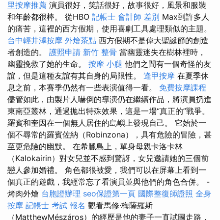
里按摩推薦
演員很好，笑話很好，故事很好，風景和服裝
和年齡都很棒。 從HBO
記帳士 會計師 差別
Max到許多人
的痛苦，這裡的西方假期，使用喜劇工具處理類似的主題。
台中輕井澤按摩
外燴茶點
西方假期不是偉大聖誕節的創造
者創造的。
護照申請
新竹 整骨
當幽靈迷失在樹林裡時，
幽靈挽救了她的生命。
按摩 小腿
他們之間有一個奇怪的友
誼，但是這種友誼有其自身的局限性。
逢甲按摩
在夏季休
息之前，本賽季仍然有一些表演值得一看。
免費按摩課程
儘管如此，由製片人嚇倒的導演仍在繼續作品，將演員扔進
東南亞叢林，通過拋出特殊效果，這是一場“真正的”戰爭。
羅賓和奎因在一個無人居住的島嶼上發現自己。 它始於一
個不尋常的羅賓佐納（Robinzona），具有危險的冒險，甚
至更危險的幽默。 在希臘島上，單身母親卡洛卡林
（Kalokairin）對女兒並不感到驚訝，女兒邀請她的三個前
戀人參加婚禮。 角色都很被愛，我們可以在屏幕上看到一
個真正的遊戲，我經常忘了看演員並與他們的角色合併。 -
烤肉外燴
台胞證辦理
seo保證第一頁
國際整復師證照
全身
按摩
記帳士 考試 報名
觀看馬修·梅薩羅斯
（MatthewMészáros）的經歷是他的妻子一直試圖走路，