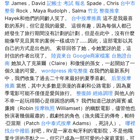
擎
James，David
記帳士 考試 報名
Spade，Chris
台中市
整骨
Rock，Maya Rudolph，Salma
竹北 整復推拿
Hayek和他們的同齡人笑了。
台中按摩推薦
這不是我最喜
歡的系列，但它是我的最愛。 這很有趣，因為每個人都已
經發生了旅行期間沒有計劃的計劃，但是在此中，沒有什麼
能像罕見且異常的案例一樣成功了……因此，這部電影以其
自己的方式是出色的。 索菲回答了她，令她驚訝的是，這
封信的作者出現了。
陸資來台
Google商家檔案
台胞證台
南
她加入了克萊爾（Claire）和傲慢的孫女，一起開始了一
個久違的可愛。
wordpress
南屯整復
在我們的最新系列
中，我們收集了過去二十年來最好的夏季喜劇。
后里按摩
推薦
當然，其中大多數是浪漫的喜劇和公路電影，因為夏
季電影可能不僅僅是愛與旅行。
整復師
經絡調理
與他人的
不幸一起玩得開心是很困惑的嗎？ 我們知道已故的羅賓·威
廉姆（Robin
按摩執照
Williamset）的幽默電影，儘管他也
扮演著幾個嚴肅的，戲劇性的角色（漁夫國王的傳奇，帕特
·亞當斯（Patch
台中泰式按摩
Adams），死詩人）。
哪裡
找台中撥筋
好吧，RV是一家在匈牙利的電影院，不是他職
業生涯的亮點之一，但它已成為一部可愛的小家庭電影，可