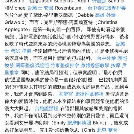
Griswold，包括Jason Sudeikis，Adam
什麼是
Sandler
和Michael
記帳士 套書
Rosenbaum。
台中泰式按摩排毒
對於他的妻子黛比·格里斯沃爾德（Debbie
高雄 外燴
Griswold）而言，克里斯蒂娜·阿普爾蓋特（Christina
Applegate）是第一時刻唯一的選擇。 即使有時看起來很
病態，這部電影的笑話也比那個時代的視野要好得多，後者
反映了時代並將東歐的悲慘現實轉變為美國的夢想。
記帳
士 考試 準備
卡達爾時代只是情節的指標，而是要修復毛瑟
的家庭生活，而不是用作體面的犯罪材料。
台中外燴
護照
換發
國際整復師證照
竹東整復推拿
身體撥筋教學
按摩
后
里推拿
同時，儘管結局可預測，但事實證明，“最小的男
孩”通過國際象棋的使命是一個很好的動機。 巴拉頓湖周圍
的犯罪電影以其特殊的幽默而成為永恆的經典作品，直到今
天，我們才會感到疲倦。
玄濟宮_康復推拿整復
暑假通常是
偉大的愛情時代，他們以本季節結束的事實經常使他們的浪
漫大大興起。
台胞證辦理
在這部極其敏感和美麗的電影
中，我們不僅可以看到比平常更特別的夏日愛情，而且還可
以看到艾米麗·布朗特（Emily
按摩師執照
Blunt），後來成
為好萊塢明星。 克里斯·海姆斯沃思（Chris
北屯 整骨