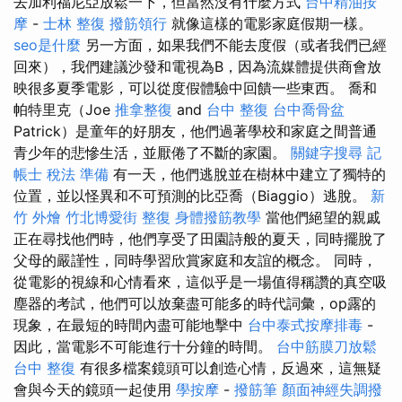
去加利福尼亞放鬆一下，但當然沒有什麼方式
台中精油按
摩
-
士林 整復
撥筋領行
就像這樣的電影家庭假期一樣。
seo是什麼
另一方面，如果我們不能去度假（或者我們已經
回來），我們建議沙發和電視為B，因為流媒體提供商會放
映很多夏季電影，可以從度假體驗中回饋一些東西。 喬和
帕特里克（Joe
推拿整復
and
台中 整復
台中喬骨盆
Patrick）是童年的好朋友，他們過著學校和家庭之間普通
青少年的悲慘生活，並厭倦了不斷的家園。
關鍵字搜尋
記
帳士 稅法 準備
有一天，他們逃脫並在樹林中建立了獨特的
位置，並以怪異和不可預測的比亞喬（Biaggio）逃脫。
新
竹 外燴
竹北博愛街 整復
身體撥筋教學
當他們絕望的親戚
正在尋找他們時，他們享受了田園詩般的夏天，同時擺脫了
父母的嚴謹性，同時學習欣賞家庭和友誼的概念。 同時，
從電影的視線和心情看來，這似乎是一場值得稱讚的真空吸
塵器的考試，他們可以放棄盡可能多的時代詞彙，op露的
現象，在最短的時間內盡可能地擊中
台中泰式按摩排毒
-
因此，當電影不可能進行十分鐘的時間。
台中筋膜刀放鬆
台中 整復
有很多檔案鏡頭可以創造心情，反過來，這無疑
會與今天的鏡頭一起使用
學按摩
-
撥筋筆
顏面神經失調撥