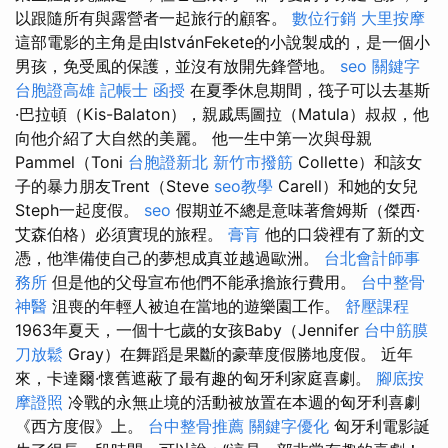
以跟隨所有與露營者一起旅行的顧客。
數位行銷
大里按摩
這部電影的主角是由IstvánFekete的小說製成的，是一個小
男孩，免受風的保護，並沒有放開先鋒營地。
seo 關鍵字
台胞證高雄
記帳士 函授
在夏季休息期間，筏子可以去基斯
·巴拉頓（Kis-Balaton），親戚馬圖拉（Matula）叔叔，他
向他介紹了大自然的美麗。 他一生中第一次與母親
Pammel（Toni
台胞證新北
新竹市撥筋
Collette）和該女
子的暴力朋友Trent（Steve
seo教學
Carell）和她的女兒
Steph一起度假。
seo
假期並不總是意味著詹姆斯（傑西·
艾森伯格）必須實現的旅程。
膏肓
他的口袋裡有了新的文
憑，他準備使自己的夢想成真並越過歐洲。
台北會計師事
務所
但是他的父母宣布他們不能承擔旅行費用。
台中整骨
神醫
沮喪的年輕人被迫在當地的遊樂園工作。
舒壓課程
1963年夏天，一個十七歲的女孩Baby（Jennifer
台中筋膜
刀放鬆
Gray）在舞蹈是果斷的豪華度假勝地度假。 近年
來，卡達爾·懷舊遮蔽了最有趣的匈牙利家庭喜劇。
腳底按
摩證照
冷戰的永無止境的活動被放置在本週的匈牙利喜劇
《西方度假》上。
台中整骨推薦
關鍵字優化
匈牙利電影誕