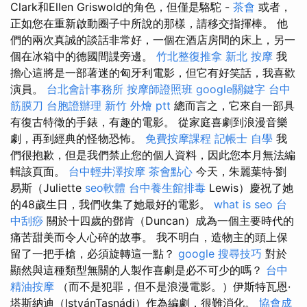
Clark和Ellen Griswold的角色，但僅是駱駝 -
茶會
或者，
正如您在重新啟動圈子中所說的那樣，請移交指揮棒。 他
們的兩次真誠的談話非常好，一個在酒店房間的床上，另一
個在冰箱中的德國間諜旁邊。
竹北整復推拿
新北 按摩
我
擔心這將是一部著迷的匈牙利電影，但它有好笑話，我喜歡
演員。
台北會計事務所
按摩師證照班
google關鍵字
台中
筋膜刀
台胞證辦理
新竹 外燴 ptt
總而言之，它來自一部具
有復古特徵的手錶，有趣的電影。 從家庭喜劇到浪漫音樂
劇，再到經典的怪物恐怖。
免費按摩課程
記帳士 自學
我
們很抱歉，但是我們禁止您的個人資料，因此您本月無法編
輯該頁面。
台中輕井澤按摩
茶會點心
今天，朱麗葉特·劉
易斯（Juliette
seo軟體
台中養生館排毒
Lewis）慶祝了她
的48歲生日，我們收集了她最好的電影。
what is seo
台
中刮痧
關於十四歲的鄧肯（Duncan）成為一個主要時代的
痛苦甜美而令人心碎的故事。 我不明白，造物主的頭上保
留了一把手槍，必須旋轉這一點？
google 搜尋技巧
對於
顯然與這種類型無關的人製作喜劇是必不可少的嗎？
台中
精油按摩
（而不是犯罪，但不是浪漫電影。）伊斯特瓦恩·
塔斯納迪（IstvánTasnádi）作為編劇，很難消化。
協會成