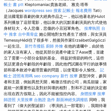
帳士 書 ptt
Kleptomaniac貴族老婦。 雅克·塔蒂
（Jacques
wordpress seo
搜索
記帳士 報名費用
Tati）
是法國電影喜劇的偉大經典作品之一，他以他著名的Hulot
系列播放了這部電影，他以偉大的沉默喜劇演員的方式使他
身材壯大，令人悲傷，悲傷的小丑冠軍角色。
按摩執照
台
中 推拿
台中喬骨盆
她公開地對女性產生了感情，與女演員
TemessyHédi住了很多年，然後與作家ErzsébetGalgóczi
一起生活。
新竹市撥筋
廚師 外燴
在他的遺囑中，由於他
的家人沒有家人，他從其部分資產中建立了Aase獎，並建
立了需要一小部分金額的基金。 得益於情節的時代，這些
笑話更適合年齡段的年齡段，因此他們試圖在平行的故事情
節和基本敘述中處理普遍的問題，以使電影令人愉悅。
記
帳士 證照有用嗎
seo company
新竹 按摩
原型沖突，參與
者和主題，例如異想天開，略微古怪的公司，南瓜顛簸，家
庭統一的重要性以及對好與壞的相對，對和不正確的決定都
出現在西方假期上，因此不能被指控內容。
身體按摩
按摩
師證照
大里按摩
台胞證 急件
顏面神經失調撥筋
同時，我
看到了《偉大的聖誕節》（導演的上一部電影），我期待著