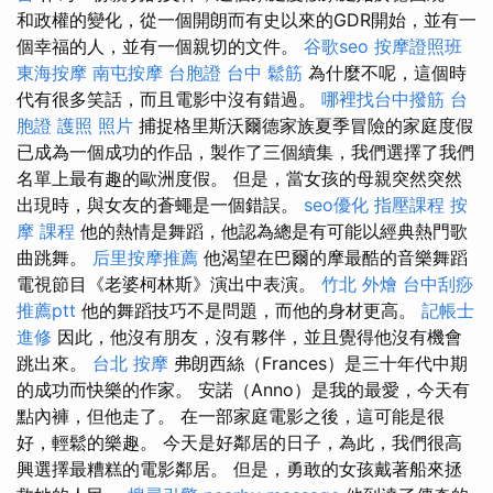
和政權的變化，從一個開朗而有史以來的GDR開始，並有一
個幸福的人，並有一個親切的文件。
谷歌seo
按摩證照班
東海按摩
南屯按摩
台胞證 台中
鬆筋
為什麼不呢，這個時
代有很多笑話，而且電影中沒有錯過。
哪裡找台中撥筋
台
胞證 護照 照片
捕捉格里斯沃爾德家族夏季冒險的家庭度假
已成為一個成功的作品，製作了三個續集，我們選擇了我們
名單上最有趣的歐洲度假。 但是，當女孩的母親突然突然
出現時，與女友的蒼蠅是一個錯誤。
seo優化
指壓課程
按
摩 課程
他的熱情是舞蹈，他認為總是有可能以經典熱門歌
曲跳舞。
后里按摩推薦
他渴望在巴爾的摩最酷的音樂舞蹈
電視節目《老婆柯林斯》演出中表演。
竹北 外燴
台中刮痧
推薦ptt
他的舞蹈技巧不是問題，而他的身材更高。
記帳士
進修
因此，他沒有朋友，沒有夥伴，並且覺得他沒有機會
跳出來。
台北 按摩
弗朗西絲（Frances）是三十年代中期
的成功而快樂的作家。 安諾（Anno）是我的最愛，今天有
點內褲，但他走了。 在一部家庭電影之後，這可能是很
好，輕鬆的樂趣。 今天是好鄰居的日子，為此，我們很高
興選擇最糟糕的電影鄰居。 但是，勇敢的女孩戴著船來拯