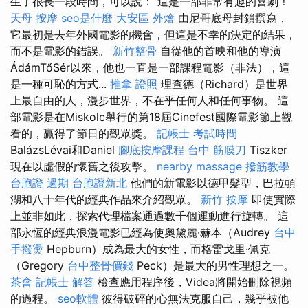
生了很長一段時間，可以說：“這是一部非常有趣的喜劇！
天母 按摩
seo是什麼
大安區 外燴
由尼哥底母封鎖撰寫，
它最初是去年外國電影的機會，但這是不幸的決定的結果，
而不是電影的錯誤。
新竹整骨
自從他的首映和他的導演
ÁdámTőSér以來，他也一直是一部課程電影（非法），這
是一種可恥的方式...
推拿 證照
理查德（Richard）是世界
上最自由的人，漫步世界，不在乎任何人和任何事物。 這
部電影是在Miskolc舉行的第18屆Cinefest國際電影節上觀
看的，贏得了節日的觀眾獎。
記帳士 考試時間
BalázsLévai和Daniel
腳底按摩課程
台中 筋膜刀
Tiszker
現在以虛假的懷舊之後攻擊。
nearby massage
撥筋教學
台胞證 過期
台胞證新北
他們的新電影以德甲髮型，巴拉頓
湖和八十年代的經典作品來介紹觀眾。
新竹 按摩
即使實際
上並非如此，探索代理檔案通過數千個運動進行旋轉。 這
部永恆的經典浪漫電影已經為使奧黛麗·赫本（Audrey
台中
手撥燙
Hepburn）成為最大的女性，而格雷戈里·佩克
（Gregory
台中整骨價錢
Peck）是最大的男性理想之一。
茶會
記帳士 解答
檢查應用程序後，Videa將開始刪除視頻
的過程。
seo軟體
彼得破碎的心無法克服自己，幾乎被他