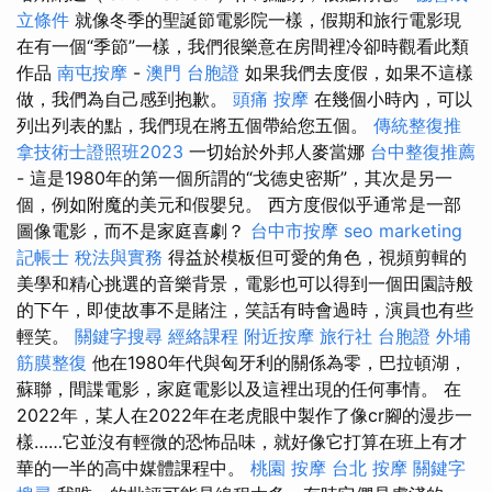
立條件
就像冬季的聖誕節電影院一樣，假期和旅行電影現
在有一個“季節”一樣，我們很樂意在房間裡冷卻時觀看此類
作品
南屯按摩
-
澳門 台胞證
如果我們去度假，如果不這樣
做，我們為自己感到抱歉。
頭痛 按摩
在幾個小時內，可以
列出列表的點，我們現在將五個帶給您五個。
傳統整復推
拿技術士證照班2023
一切始於外邦人麥當娜
台中整復推薦
- 這是1980年的第一個所謂的“戈德史密斯”，其次是另一
個，例如附魔的美元和假嬰兒。 西方度假似乎通常是一部
圖像電影，而不是家庭喜劇？
台中市按摩
seo marketing
記帳士 稅法與實務
得益於模板但可愛的角色，視頻剪輯的
美學和精心挑選的音樂背景，電影也可以得到一個田園詩般
的下午，即使故事不是賭注，笑話有時會過時，演員也有些
輕笑。
關鍵字搜尋
經絡課程
附近按摩
旅行社 台胞證
外埔
筋膜整復
他在1980年代與匈牙利的關係為零，巴拉頓湖，
蘇聯，間諜電影，家庭電影以及這裡出現的任何事情。 在
2022年，某人在2022年在老虎眼中製作了像cr腳的漫步一
樣……它並沒有輕微的恐怖品味，就好像它打算在班上有才
華的一半的高中媒體課程中。
桃園 按摩
台北 按摩
關鍵字