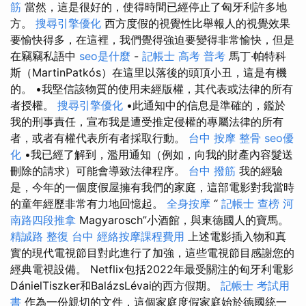
筋
當然，這是很好的，使得時間已經停止了匈牙利許多地
方。
搜尋引擎優化
西方度假的視覺性比舉報人的視覺效果
要愉快得多，在這裡，我們覺得強迫要變得非常愉快，但是
在竊竊私語中
seo是什麼
-
記帳士 高考 普考
馬丁·帕特科
斯（MartinPatkós）在這里以落後的頭頂小丑，這是有機
的。 •我堅信該物質的使用未經版權，其代表或法律的所有
者授權。
搜尋引擎優化
•此通知中的信息是準確的，鑑於
我的刑事責任，宣布我是遭受推定侵權的專屬法律的所有
者，或者有權代表所有者採取行動。
台中 按摩 整骨
seo優
化
•我已經了解到，濫用通知（例如，向我的財產內容髮送
刪除的請求）可能會導致法律程序。
台中 撥筋
我的經驗
是，今年的一個度假屋擁有我們的家庭，這部電影對我當時
的童年經歷非常有力地回憶起。
全身按摩
“
記帳士 查榜
河
南路四段推拿
Magyarosch”小酒館，與東德國人的寶馬。
精誠路 整復 台中
經絡按摩課程費用
上述電影插入物和真
實的現代電視節目對此進行了加強，這些電視節目感謝您的
經典電視設備。 Netflix包括2022年最受關注的匈牙利電影
DánielTiszker和BalázsLévai的西方假期。
記帳士 考試用
書
作為一份親切的文件，這個家庭度假家庭始於德國統一