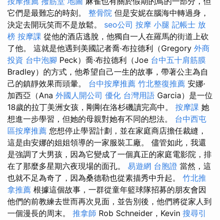
按摩推薦
撥筋堂 地圖
麻雀也有關於假期的鳥的一部分，但
它們是最難忘的時刻。
整骨院
但是安妮在腦海中轉過身，
決定去開玩笑而不是放鬆。
seo公司
按摩 小腿
記帳士 放
榜
按摩課
從他的酒店逃脫，他獨自一人在羅馬的街道上砍
了他。 這就是他遇到美國記者喬·布拉德利（Gregory
外商
投資
台中泡腳
Peck）喬·布拉德利（Joe
台中五十肩筋膜
Bradley）的方式，他希望自己一生的故事，帶著公主為自
己的鎮靜效果而頭暈。
台中按摩推薦
竹北整復推薦
安娜·
加西亞（Ana
外國人開公司
優化 台灣用語
Garcia）是一位
18歲的拉丁美洲女孩，剛剛在洛杉磯讀完高中。
按摩課
她
想進一步學習，但她的母親對她有不同的想法。
台中西屯
區按摩推薦
您想停止學習計劃，並在家庭商店擔任裁縫，
這是由安娜的姐姐領導的一家服裝工廠。 儘管如此，我還
是強調了大男孩，因為它變成了一個真正的家庭電影院，排
在了那麼多星期六夜現場的面孔。
易遊網 台胞證
當然，這
也就不足為奇了，因為桑德勒也從素描秀中升起。
竹北推
拿推薦
根據這個故事，一群從童年籃球隊招募的朋友會因
他們的前教練去世而再次見面，並告別後，他們將從家人到
一個漫長的周末。
推拿師
Rob Schneider，Kevin
搜尋引