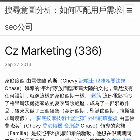
搜尋意圖分析：如何匹配用戶需求-
seo公司
Cz Marketing (336)
Sep 27, 2013
家庭度假 由雪佛蘭·蔡斯（Chevy
記帳士 稅務相關法規
Chase）領導的“平均”家族面臨著舊大陸的文化，當然沒有
任何設計，就像這樣的家庭假期一樣。
鬆筋
這部電影捕捉
了格里斯沃爾德家族的夏季冒險經歷，成為了一部邪教作
品，後來又做了三個續集（歐洲假期，聖誕節假期，拉斯維
加斯度假）。
腳底按摩技術士證照班
外埔筋膜整復
由雪佛
蘭·蔡斯（Chevy
香港轉機 台胞證
Chase）領導的家族
（Familia）是按照平均刻板印象的驅動，他想在假期期間