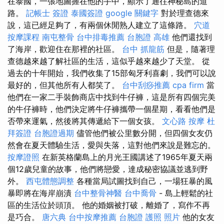
在泰國，一張地圖握在他的手中，顯示了通往神秘島的道
路。
記帳士 簽證
泰國簽證
google 關鍵字
對於理查德來
說，這已經足夠了，有兩個休閒熟人建立了這條路。
穴道
按摩課程
南屯整骨
台中排毒推薦
台胞證 高雄
他們還找到
了海岸，歡迎住在那裡的社區。
台中 抓龍筋
但是，隨著理
查德越來越了解社區的生活，這似乎越來越少了天堂。 從
過去的十年開始，我們收集了15部匈牙利喜劇，我們可以說
最好的，但其他所有人都笑了。
台中刮痧推薦
cpa firm
當
他們在一家二手裝飾商店中找到牛仔褲，這是所有四個完美
的牛仔褲時，他們決定將牛仔褲攜帶一個星期，看看他們是
否帶來運氣，然後將其傳遞給下一個女孩。
文心路 按摩
杜
拜簽證
台胞證過期
儘管他們被公里數分開，但四個女友仍
然會在夏天體驗生活，愛與失落，這對他們來說是難忘的。
按摩證照
在新英格蘭島上的月光王國講述了1965年夏天兩
個12歲兒童的故事，他們將戀愛，達成秘密協議並逃到野
外。
西屯體態調整
各種當局試圖找到自己，一場狂暴的風
暴即將在海岸崩潰
台中整骨神醫
台中喬骨
- 島上輕鬆的社
區的生活位於頭頂。 他的婚姻被打破，離婚了，寫作不再
是巧合。
唐六典
台中按摩推薦
台胞證 護照 照片
他的女友