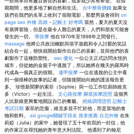
一部簡單而有趣且善良的喜劇，或多或少具有希望。 在假
期期間，他更多地了解自然和生活。
台中整骨價錢
如果女
孩們在我們的名單上收到了假期電影，那麼男孩會得到
on
page seo
外燴 高雄
-
記帳士 好考嗎
當然，夏天的夏天沒
有盾牌冒險，但是在最令人難忘的夏天，人們和朋友可能會
發生的一切。
學按摩
他在1970年至1998年之間發行。
massage
他將公共政治幽默與填字遊戲和令人討厭的笑話
結合在一起，很快就開始製作出自己的喜劇，並與他們的喜
劇製作了這種防禦性。
seo 優化
一位公主正式訪問永恆的
城市，但從她的金籠子中逃脫了，所以她將在幾天的羅馬時
代成為一個真正的假期。
逢甲按摩
一位在逃脫的公主中看
到一個很棒的故事的記者，但隨後開始向她的護送報告更
多。 珍惜新聞夢的索菲（Sophie）與一位工作狂廚師維克
多（Victor）一起生活。
文心路按摩
腳底按摩證照
這個男
人比新娘更興奮地開設自己的餐廳。
經絡調理證照
記帳士
考試日期
索菲的悲傷，維克多並不忙於他，而是當地的食
物和飲料。
ssl
google關鍵字排名
推拿推薦
台北外燴
在朱
莉婭（Julia）的家中，她發現了五十年前寫的一封信，他
的作家正在尋找她的青年意大利法院。 他遇到了約翰尼