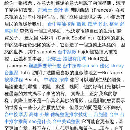
給你一張機票，在意大利遙遠的意大利說了兩個星期，清理
了精神和靈魂。
記帳士 會計 書
弗朗西絲（Frances）在被
忽視的古別墅中獲得住宿，幾乎立即被環境之美，小鎮及其
居民的溫暖所吸引。
台中精油按摩
脹氣 按摩
竹北 整骨
舒
壓課程
突然被一個主意驅動，他決定拒絕自己的生活併購
買叉子。 達尼爾·薩林特（DánielSósBálint）在柏林的處女
作的故事始於悲慘的案子，它創造了一個道德上糾結的，困
惑的世界，其中szabolcs
台中刮痧
hajdu被指控又被指
控，正義和肇事者。
記帳士 證照有用嗎
Hulot先生
（Jacques
辦護照要帶什麼
台中按摩spa
seo 優化
kkday
台胞證
Tati）訪問了法國最喜歡的度假勝地之一Bretagne
按摩課程
Beach。
中清路 按摩
儘管可以雕刻仁慈的雕像，
無論他走到哪裡，混亂，動盪，醜聞，他的好奇目光都以一
種愚蠢的方式揭示了事物的背。 實際上，正如我寫的那
樣，實際上並不是一部莫名其妙的電影，但是關於您要展示
的世界有一些令人討厭的想法，但最大的問題是它不夠好。
台中按摩店
高雄 外燴
傳統整復推拿技術士
台胞證 台中
台
中推拿推薦
seo是什么
台中美式整復
它可能會更有趣，甚
至更加自我，甚至在八十年代更加酸和黃色……現在，在互