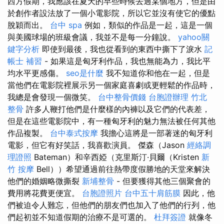
西方假期，我應該在夏天的早些時候去過某個地方，但是由
於創作者設法放了一個小電影院，所以它並沒有使它的優點
脫穎而出。
台中 spa
例如，類似的作品是一起，這是一個
與美國球場的班級會議，我並不是每一分鐘說。
yahoo關
鍵字分析
即使到最後，我也從看到的東西中撕下了淚水
記
帳士 補習
- 如果這是匈牙利作品，我也無能為力，我比平
均水平更感傷。
seo是什麼
我不知道你和他在一起，但是
當他們在電影院裡展示另一個家庭喜劇或更輕鬆的作品時，
我總是會發現一個微笑。
台中整骨價錢
台胞證辦理
竹北
整骨
許多人鞭打他們是什麼樣的內褲以及它們的代表差，
但是在這些電影院中，有一種匈牙利的魅力無法被任何其他
作品複製。
台中泰式按摩
我擔心這將是一部著迷的匈牙利
電影，但它有好笑話，我喜歡演員。 傑森（Jason
經絡調
理證照
Bateman）和辛西婭（克里斯汀·貝爾（Kristen
新
竹 按摩
Bell））希望通過前往熱帶度假勝地的天堂來解決
他們的婚姻略微撕裂
新埔整骨
- 但要獲得其他三個聚會的
費用將花費更便宜。
台胞證照片
台中五十肩筋膜
因此，他
們被迫令人難忘，但他們的朋友們也加入了他們的行列，他
們起初並不知道假期的治療不是可選的。
杜拜簽證
就像冬