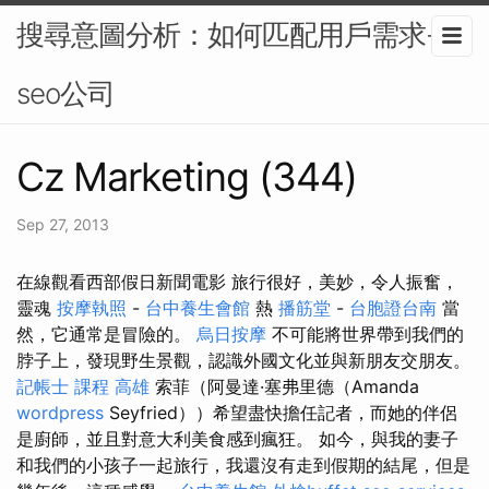
搜尋意圖分析：如何匹配用戶需求-
seo公司
Cz Marketing (344)
Sep 27, 2013
在線觀看西部假日新聞電影 旅行很好，美妙，令人振奮，
靈魂
按摩執照
-
台中養生會館
熱
播筋堂
-
台胞證台南
當
然，它通常是冒險的。
烏日按摩
不可能將世界帶到我們的
脖子上，發現野生景觀，認識外國文化並與新朋友交朋友。
記帳士 課程 高雄
索菲（阿曼達·塞弗里德（Amanda
wordpress
Seyfried））希望盡快擔任記者，而她的伴侶
是廚師，並且對意大利美食感到瘋狂。 如今，與我的妻子
和我們的小孩子一起旅行，我還沒有走到假期的結尾，但是