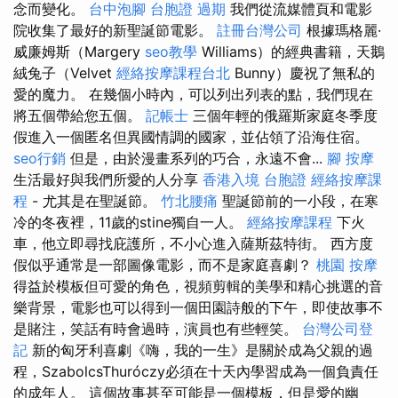
念而變化。
台中泡腳
台胞證 過期
我們從流媒體頁和電影
院收集了最好的新聖誕節電影。
註冊台灣公司
根據瑪格麗·
威廉姆斯（Margery
seo教學
Williams）的經典書籍，天鵝
絨兔子（Velvet
經絡按摩課程台北
Bunny）慶祝了無私的
愛的魔力。 在幾個小時內，可以列出列表的點，我們現在
將五個帶給您五個。
記帳士
三個年輕的俄羅斯家庭冬季度
假進入一個匿名但異國情調的國家，並佔領了沿海住宿。
seo行銷
但是，由於漫畫系列的巧合，永遠不會...
腳 按摩
生活最好與我們所愛的人分享
香港入境 台胞證
經絡按摩課
程
- 尤其是在聖誕節。
竹北腰痛
聖誕節前的一小段，在寒
冷的冬夜裡，11歲的stine獨自一人。
經絡按摩課程
下火
車，他立即尋找庇護所，不小心進入薩斯茲特街。 西方度
假似乎通常是一部圖像電影，而不是家庭喜劇？
桃園 按摩
得益於模板但可愛的角色，視頻剪輯的美學和精心挑選的音
樂背景，電影也可以得到一個田園詩般的下午，即使故事不
是賭注，笑話有時會過時，演員也有些輕笑。
台灣公司登
記
新的匈牙利喜劇《嗨，我的一生》是關於成為父親的過
程，SzabolcsThuróczy必須在十天內學習成為一個負責任
的成年人。 這個故事甚至可能是一個模板，但是愛的幽