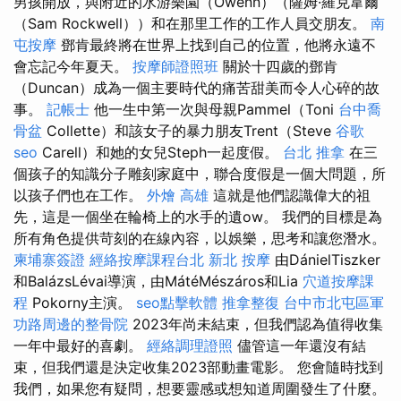
男孩開放，與附近的水游樂園（Owenn）（薩姆·羅克韋爾
（Sam Rockwell））和在那里工作的工作人員交朋友。
南
屯按摩
鄧肯最終將在世界上找到自己的位置，他將永遠不
會忘記今年夏天。
按摩師證照班
關於十四歲的鄧肯
（Duncan）成為一個主要時代的痛苦甜美而令人心碎的故
事。
記帳士
他一生中第一次與母親Pammel（Toni
台中喬
骨盆
Collette）和該女子的暴力朋友Trent（Steve
谷歌
seo
Carell）和她的女兒Steph一起度假。
台北 推拿
在三
個孩子的知識分子雕刻家庭中，聯合度假是一個大問題，所
以孩子們也在工作。
外燴 高雄
這就是他們認識偉大的祖
先，這是一個坐在輪椅上的水手的遺ow。 我們的目標是為
所有角色提供苛刻的在線內容，以娛樂，思考和讓您潛水。
柬埔寨簽證
經絡按摩課程台北
新北 按摩
由DánielTiszker
和BalázsLévai導演，由MátéMészáros和Lia
穴道按摩課
程
Pokorny主演。
seo點擊軟體
推拿整復
台中市北屯區軍
功路周邊的整骨院
2023年尚未結束，但我們認為值得收集
一年中最好的喜劇。
經絡調理證照
儘管這一年還沒有結
束，但我們還是決定收集2023部動畫電影。 您會隨時找到
我們，如果您有疑問，想要靈感或想知道周圍發生了什麼。