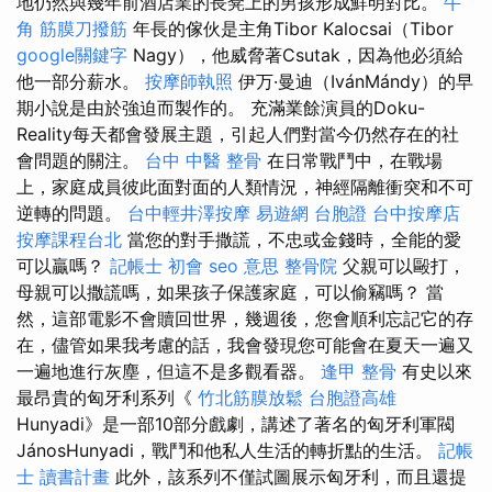
地仍然與幾年前酒店業的長凳上的男孩形成鮮明對比。
牛
角 筋膜刀撥筋
年長的傢伙是主角Tibor Kalocsai（Tibor
google關鍵字
Nagy），他威脅著Csutak，因為他必須給
他一部分薪水。
按摩師執照
伊万·曼迪（IvánMándy）的早
期小說是由於強迫而製作的。 充滿業餘演員的Doku-
Reality每天都會發展主題，引起人們對當今仍然存在的社
會問題的關注。
台中 中醫 整骨
在日常戰鬥中，在戰場
上，家庭成員彼此面對面的人類情況，神經隔離衝突和不可
逆轉的問題。
台中輕井澤按摩
易遊網 台胞證
台中按摩店
按摩課程台北
當您的對手撒謊，不忠或金錢時，全能的愛
可以贏嗎？
記帳士 初會
seo 意思
整骨院
父親可以毆打，
母親可以撒謊嗎，如果孩子保護家庭，可以偷竊嗎？ 當
然，這部電影不會贖回世界，幾週後，您會順利忘記它的存
在，儘管如果我考慮的話，我會發現您可能會在夏天一遍又
一遍地進行灰塵，但這不是多觀看器。
逢甲 整骨
有史以來
最昂貴的匈牙利系列《
竹北筋膜放鬆
台胞證高雄
Hunyadi》是一部10部分戲劇，講述了著名的匈牙利軍閥
JánosHunyadi，戰鬥和他私人生活的轉折點的生活。
記帳
士 讀書計畫
此外，該系列不僅試圖展示匈牙利，而且還提