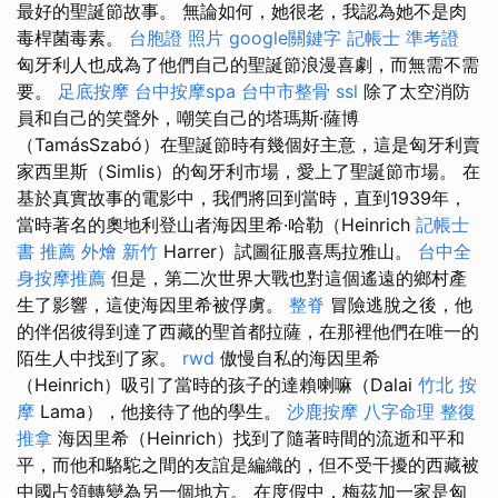
最好的聖誕節故事。 無論如何，她很老，我認為她不是肉
毒桿菌毒素。
台胞證 照片
google關鍵字
記帳士 準考證
匈牙利人也成為了他們自己的聖誕節浪漫喜劇，而無需不需
要。
足底按摩
台中按摩spa
台中市整骨
ssl
除了太空消防
員和自己的笑聲外，嘲笑自己的塔瑪斯·薩博
（TamásSzabó）在聖誕節時有幾個好主意，這是匈牙利賣
家西里斯（Simlis）的匈牙利市場，愛上了聖誕節市場。 在
基於真實故事的電影中，我們將回到當時，直到1939年，
當時著名的奧地利登山者海因里希·哈勒（Heinrich
記帳士
書 推薦
外燴 新竹
Harrer）試圖征服喜馬拉雅山。
台中全
身按摩推薦
但是，第二次世界大戰也對這個遙遠的鄉村產
生了影響，這使海因里希被俘虜。
整脊
冒險逃脫之後，他
的伴侶彼得到達了西藏的聖首都拉薩，在那裡他們在唯一的
陌生人中找到了家。
rwd
傲慢自私的海因里希
（Heinrich）吸引了當時的孩子的達賴喇嘛（Dalai
竹北 按
摩
Lama），他接待了他的學生。
沙鹿按摩
八字命理 整復
推拿
海因里希（Heinrich）找到了隨著時間的流逝和平和
平，而他和駱駝之間的友誼是編織的，但不受干擾的西藏被
中國占領轉變為另一個地方。 在度假中，梅茲加一家是匈