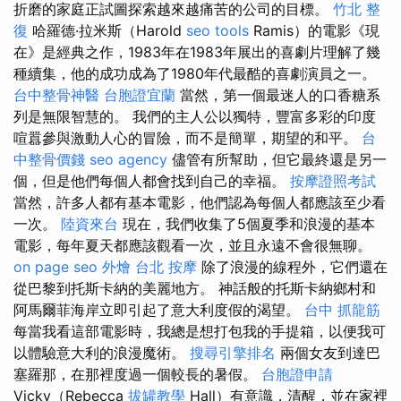
折磨的家庭正試圖探索越來越痛苦的公司的目標。
竹北 整
復
哈羅德·拉米斯（Harold
seo tools
Ramis）的電影《現
在》是經典之作，1983年在1983年展出的喜劇片理解了幾
種續集，他的成功成為了1980年代最酷的喜劇演員之一。
台中整骨神醫
台胞證宜蘭
當然，第一個最迷人的口香糖系
列是無限智慧的。 我們的主人公以獨特，豐富多彩的印度
喧囂參與激動人心的冒險，而不是簡單，期望的和平。
台
中整骨價錢
seo agency
儘管有所幫助，但它最終還是另一
個，但是他們每個人都會找到自己的幸福。
按摩證照考試
當然，許多人都有基本電影，他們認為每個人都應該至少看
一次。
陸資來台
現在，我們收集了5個夏季和浪漫的基本
電影，每年夏天都應該觀看一次，並且永遠不會很無聊。
on page seo
外燴 台北
按摩
除了浪漫的線程外，它們還在
從巴黎到托斯卡納的美麗地方。 神話般的托斯卡納鄉村和
阿馬爾菲海岸立即引起了意大利度假的渴望。
台中 抓龍筋
每當我看這部電影時，我總是想打包我的手提箱，以便我可
以體驗意大利的浪漫魔術。
搜尋引擎排名
兩個女友到達巴
塞羅那，在那裡度過一個較長的暑假。
台胞證申請
Vicky（Rebecca
拔罐教學
Hall）有意識，清醒，並在家裡