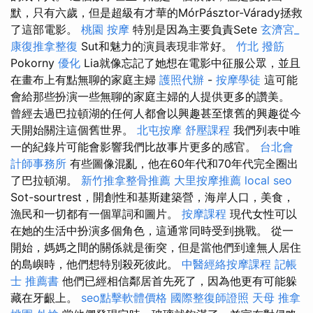
默，只有六歲，但是超級有才華的MórPásztor-Várady拯救
了這部電影。
桃園 按摩
特別是因為主要負責Sete
玄濟宮_
康復推拿整復
Sut和魅力的演員表現非常好。
竹北 撥筋
Pokorny
優化
Lia就像忘記了她想在電影中征服公眾，並且
在畫布上有點無聊的家庭主婦
護照代辦
-
按摩學徒
這可能
會給那些扮演一些無聊的家庭主婦的人提供更多的讚美。
曾經去過巴拉頓湖的任何人都會以興趣甚至懷舊的興趣從今
天開始關注這個舊世界。
北屯按摩
舒壓課程
我們列表中唯
一的紀錄片可能會影響我們比故事片更多的感官。
台北會
計師事務所
有些圖像混亂，他在60年代和70年代完全圈出
了巴拉頓湖。
新竹推拿整骨推薦
大里按摩推薦
local seo
Sot-sourtrest，開創性和基斯建築營，海岸人口，美食，
漁民和一切都有一個單詞和圖片。
按摩課程
現代女性可以
在她的生活中扮演多個角色，這通常同時受到挑戰。 從一
開始，媽媽之間的關係就是衝突，但是當他們到達無人居住
的島嶼時，他們想特別殺死彼此。
中醫經絡按摩課程
記帳
士 推薦書
他們已經相信鄰居首先死了，因為他更有可能躲
藏在牙齦上。
seo點擊軟體價格
國際整復師證照
天母 推拿