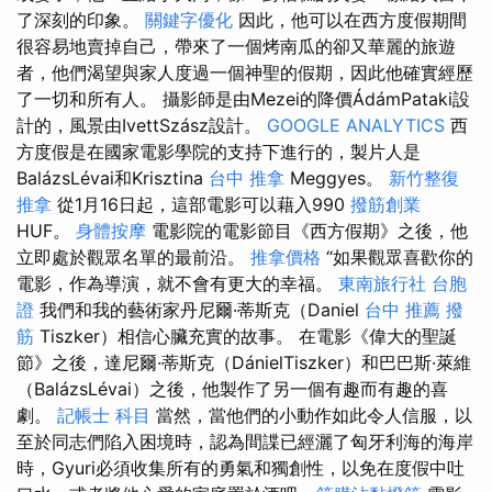
了深刻的印象。
關鍵字優化
因此，他可以在西方度假期間
很容易地賣掉自己，帶來了一個烤南瓜的卻又華麗的旅遊
者，他們渴望與家人度過一個神聖的假期，因此他確實經歷
了一切和所有人。 攝影師是由Mezei的降價ÁdámPataki設
計的，風景由IvettSzász設計。
GOOGLE ANALYTICS
西
方度假是在國家電影學院的支持下進行的，製片人是
BalázsLévai和Krisztina
台中 推拿
Meggyes。
新竹整復
推拿
從1月16日起，這部電影可以藉入990
撥筋創業
HUF。
身體按摩
電影院的電影節目《西方假期》之後，他
立即處於觀眾名單的最前沿。
推拿價格
“如果觀眾喜歡你的
電影，作為導演，就不會有更大的幸福。
東南旅行社 台胞
證
我們和我的藝術家丹尼爾·蒂斯克（Daniel
台中 推薦 撥
筋
Tiszker）相信心臟充實的故事。 在電影《偉大的聖誕
節》之後，達尼爾·蒂斯克（DánielTiszker）和巴巴斯·萊維
（BalázsLévai）之後，他製作了另一個有趣而有趣的喜
劇。
記帳士 科目
當然，當他們的小動作如此令人信服，以
至於同志們陷入困境時，認為間諜已經灑了匈牙利海的海岸
時，Gyuri必須收集所有的勇氣和獨創性，以免在度假中吐