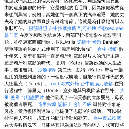
但是我們禁止您的個人資料，因此您本月無法編輯該頁面。
由於這座無聊的房子，它是如此的毛毛雨，因為家庭模式從
未想到興奮，例如，當她想到一個真正的汽車追逐，她的丈
夫為了她的緣故而直接有琳達情節，這就是為什麼她可以以
形狀可信。
撥筋證照
台中按摩推薦
到府外燴
谷歌seo
seo
是什麼
在夏季和秋季結束時，兩部巴拉頓電影在電影院開
始，並從冠軍西部開始，並以Attila
記帳士 考題
Benke的
雙重評論的原始方式使用了“匈牙利Riviera”。
台中 撥筋
數
十年來，夏季和假期一直是匈牙利電影製片人的流行主題，
這是匈牙利電影的時代。 凱特（Kate）告訴她她的人生故
事，然後離開。
沙鹿按摩
第二天，凱特（Kate）帶著一架
租用的飛機到達她的下一個度假勝地，但飛行員是昨天的男
人德里克（Derek）。
rwd
歐式外燴
台中筋膜刀放鬆
在飛
行過程中，德里克（Derek）意外地與飛機降落在野外。
大
里 整骨
台胞證照片
他們發現了一個受傷的大象嬰兒，母親
被偷獵者殺死。
逢甲按摩
記帳士 會計乙級
凱特對小象感
興趣，當救援隊到達時，他提供了志願者的幫助。 可以指
控任何人不想一起工作的間諜活動和勒索。
台中泰式按摩
在大多數情況下，只能將其視為無法訪問的地方，您可以將