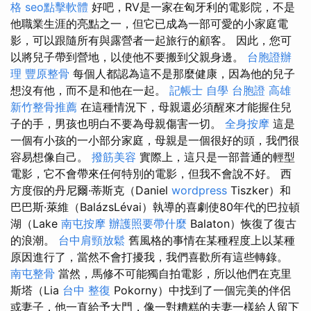
格
seo點擊軟體
好吧，RV是一家在匈牙利的電影院，不是
他職業生涯的亮點之一，但它已成為一部可愛的小家庭電
影，可以跟隨所有與露營者一起旅行的顧客。 因此，您可
以將兒子帶到營地，以使他不要搬到父親身邊。
台胞證辦
理
豐原整骨
每個人都認為這不是那麼健康，因為他的兒子
想沒有他，而不是和他在一起。
記帳士 自學
台胞證 高雄
新竹整骨推薦
在這種情況下，母親還必須醒來才能握住兒
子的手，男孩也明白不要為母親傷害一切。
全身按摩
這是
一個有小孩的一小部分家庭，母親是一個很好的頭，我們很
容易想像自己。
撥筋美容
實際上，這只是一部普通的輕型
電影，它不會帶來任何特別的電影，但我不會說不好。 西
方度假的丹尼爾·蒂斯克（Daniel
wordpress
Tiszker）和
巴巴斯·萊維（BalázsLévai）執導的喜劇使80年代的巴拉頓
湖（Lake
南屯按摩
辦護照要帶什麼
Balaton）恢復了復古
的浪潮。
台中肩頸放鬆
舊風格的事情在某種程度上以某種
原因進行了，當然不會打擾我，我們喜歡所有這些轉錄。
南屯整骨
當然，馬修不可能獨自拍電影，所以他們在克里
斯塔（Lia
台中 整復
Pokorny）中找到了一個完美的伴侶
或妻子，他一直給予大門，像一對糟糕的夫妻一樣給人留下