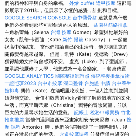
們的精神和平與自身的幸福。
外燴 buffet
逢甲按摩
這部電
影展示了2011年，但展示了永恆的感覺，計劃和目標。
GOOGLE SEARCH CONSOLE
台中喬骨盆
這就是為什麼
他們必須看到那些可能錯過的人的原因。
益園益筋絡推拿
主角格蕾絲（Selena
台灣 按摩
Gomez）希望與她最好的
女友（凱蒂·卡西迪（Katie
新竹 撥筋
Cassidy））一起慶
祝高中的結束。 當他們談論自己的生活時，他與德里克的
關係變得越來越深。 但是，凱特（Kate）從德魯（Drew）
獲得離婚文件時會感到不安。 盧克（Luke）到了聖誕節，
並承認他厭倦了大學，他想成為一名音樂家。 - 餐桌佈置
GOOGLE ANALYTICS
國際整復師證照
傳統整復推拿技術
士證照班2023
台中市按摩
湖口整骨
台胞證 申請
台中養生
館排毒
凱特（Kate）在酒吧里吃晚飯，一個人注意到並開
始與他交談。 合併和敬業的Vicky希望了解這個地方的文化
生活，而克里斯蒂娜（Christina）獨特的冒險渴望，並以
巨大的力量尋求她生活的意義。
記帳士 稅務申報實務
竹北
推拿推薦
當他們遇到波西米亞畫家胡安·安東尼奧（Juan
按
摩 課程
Antonio）時，他們的假期到達了一個轉折點，後
者正在激起他們的生活。
穴道按摩課程
並發症僅由胡安的