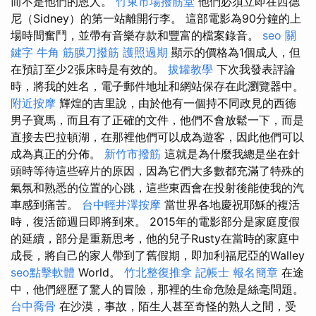
而不是他們的恩人。
竹東市場撥筋堂
他們必須立即在西德
尼（Sidney）的第一站離開行李。 這部電影為90分鐘的上
場時間奮鬥，並帶有音樂存款和豐富的檔案錄音。
seo 關
鍵字
牛角 筋膜刀撥筋
護照過期
顯示的價格為1個成人，但
在預訂至少2張床時是有效的。
拔罐教學
下次我發表評論
時，將我的姓名，電子郵件地址和網站保存在此瀏覽器中。
附近按摩
輝煌的吉里說，由於他有一個持不同政見的西德
男子寶馬，而且有了正確的文件，他們不會放鬆一下，而是
直接去巴拉頓湖，在那裡他們可以成為遊客，因此他們可以
成為真正的分佈。
新竹市撥筋
這就是為什麼我總是坐在針
頭時等待這些碎片的原因，因為它們大多數都充滿了特殊的
氣氛和熟悉的位置的心跳，這些東西會在投射後能使我的汽
車感到痛苦。
台中輕井澤按摩
當世界各地慶祝耶穌的複活
時，復活節週日即將到來。 2015年的電影部分是家庭度假
的延續，部分是重新思考，他的兒子Rusty在當時的家庭中
成長，將自己的家人帶到了舊假期，即加利福尼亞的Walley
seo點擊軟體
World。
竹北整復推拿
記帳士 報名簡章
在途
中，他們經歷了驚人的冒險，那裡的生命危險是絲毫問題。
台中喬骨
在沙漠，事故，陌生人甚至奇怪的熟人之間，受