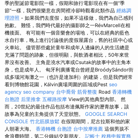
季的聖誕節電影院一樣，假期和旅行電影現在有一個“季
節”一樣，我們很樂意在房間裡冷卻時觀看此類作品
經絡調
理證照
- 如果我們去度假，如果不這樣做，我們為自己感到
抱歉。 難怪，我們時代最好的攝影師之一RévMarcell在相
機後面。 有可能有一個音樂會的場地，可以在經典的藍色
水自行車，晚上進行討論後的度假屋露台，舊的社區中心或
火車站。 儘管那些處於童年和成年人邊緣的人的生活總是
充滿了問題的跡象，但很明顯，與飲酒者相比，50年來世
界沒有改善。 主角是澆水汽車或Csutak的故事中的主角本
身，也是成年人。 匈牙利廣播電台曾經是BroódySándor街
或多瑙河海灘之一（也許是達加利）的建築，但是我們經常
看到博物館花園，Kálvin廣場周圍的區域或Pest
seo
agency
seo company
台中喬骨
筋骨整復
Road
香港轉機
台胞證
后里推拿
五權路按摩
View的其他典型內部。 然
而，20世紀的最佳作品包括布達佩斯作家的瀝青故事，該
故事為兒童的主角提供了天堂狀態。
GOOGLE SEARCH
CONSOLE
竹北筋膜放鬆
在假期期間，尼古拉斯和他的家
人朝著大海。
香港轉機 台胞證
台中按摩推薦
這個男孩不
會浪費時間，第二分鐘結交新朋友。
記帳士 稅務申報實務