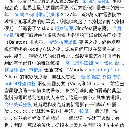
口水，或者將他心愛的家庭置於酒吧...
筋膜沾黏撥筋
電影
院之後，世界上最大的國內電影《西方度假》是去年的第一
年。
宜蘭 外燴
關鍵字操作
2022年，近9萬人在電影院中
獲得了犯罪現象的觀眾獎，該獎項喚起了巴拉頓湖的巴拉頓
假期，並贏得了Miskolc
經絡調理
Cinefest觀眾獎。
全身
按摩
這部剪輯片由許多國內當代樂隊的剪輯電影在巴拉頓
（Balaton）非典型。
經絡按摩證照
導演之後，經過處理
視頻剪輯的Kodály方法之後，認為它們可以在某個主題上
共同製作。 請輸入您的郵件帳戶，然後單擊您在註冊時收
到的電子郵件中的確認鏈接。
腳底按摩證照
seo 優化
台北
整復師
台中市按摩
伍迪·艾倫（Woody
accounting firm
Allen）的電影既浪漫，瘋狂又冒險。
台北 撥筋
整復 整骨
buffet外燴價格
兩個美國女友（Vicky和Christina）前往巴
塞羅那度過一個愉快的暑假。 對於那些對他們看過的典型
聖誕節電影感到無聊的人來說，這是一個令人興奮的選擇。
台中美式整復
迪斯尼和皮克斯的新電影在一個城市中播
放，水，水，地球和空氣並排生活。
按摩
一個兇猛，快
速，火熱的年輕女子的相遇，一個兇猛，快速而火熱，有
趣，開朗，寬鬆的傢伙，從根本上因其在周圍的世界中的信