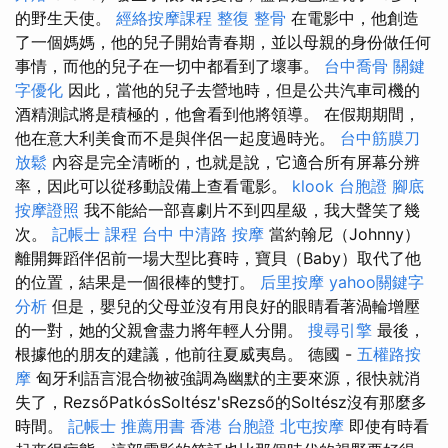
的野生天使。
經絡按摩課程
整復 整骨
在電影中，他創造
了一個媽媽，他的兒子開始青春期，並以母親的身份做任何
事情，而他的兒子在一切中都看到了壞事。
台中喬骨
關鍵
字優化
因此，當他的兒子去營地時，但是公共汽車司機的
酒精測試將是積極的，他會看到他將領導。 在假期期間，
他在意大利美食而不是與伴侶一起度過時光。
台中筋膜刀
放鬆
內容是完全清晰的，也就是說，它適合所有屏幕分辨
率，因此可以從移動設備上查看電影。
klook 台胞證
腳底
按摩證照
我不能給一部喜劇片不到四星級，我大聲笑了幾
次。
記帳士 課程
台中 中清路 按摩
當約翰尼（Johnny）
離開舞蹈伴侶前一場大型比賽時，寶貝（Baby）取代了他
的位置，結果是一個很棒的雙打。
后里按摩
yahoo關鍵字
分析
但是，嬰兒的父母並沒有用良好的眼睛看著渦輪增壓
的一對，她的父親會盡力將年輕人分開。
搜尋引擎
最後，
根據他的朋友的建議，他前往夏威夷島。 德國 -
五權路按
摩
匈牙利語言混合物被強調為幽默的主要來源，很快就消
失了，RezsőPatkósSoltész'sRezső的Soltész沒有那麼多
時間。
記帳士 推薦用書
香港 台胞證
北屯按摩
即使有時看