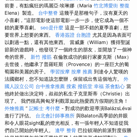
前妻，有點瘋狂的瑪麗亞·埃琳娜（Maria
竹北博愛街 整復
Elena）製造。
台中整脊
這幾乎是那種句子，沒有夏天的
小喜劇，”這部電影使這部電影一步一步，使它成為一個不
錯的夏季喜劇。
seo是什麼
這是一部不錯的夏季喜劇，想
要世界上想要的東西。
香港簽證 台胞證
尤其是因為表面可
以劃過一點，還有其他東西。 當威廉（William）獲得聖誕
節新的遊戲時，他發現了一個終生的朋友，並開放了一個神
奇的世界。
新竹 撥筋
在倫敦成功的銀行家麥克斯（Max）
去世後，他繼承了普羅旺斯（Provence）的一座巨大的葡
萄園和美麗的房子。
學習按摩
按摩 推薦
到達令人驚嘆的
法國鄉村，您不知道該怎麼辦，保留或出售這個地方。
外
國人設立公司
台中推拿推薦
搜索
撥筋堂 幸福
茶會點心
當
他終於做出決定時，叔叔的私生子克里斯蒂（Christie）出
現了。 我們很高興匈牙利觀眾如此熱愛西方假期的主角！
外燴推薦
”
記帳士 考什麼
- 對成功的歡迎導演BalázsLévai
進行了評估。
台北會計師事務所
與Balaton高季節的井眼
和令人眼花sight亂的燈光相反，有一張年輕人不知道從我
們自己開始的年輕人。
逢甲 整骨
巴拉頓湖的前派對度假勝