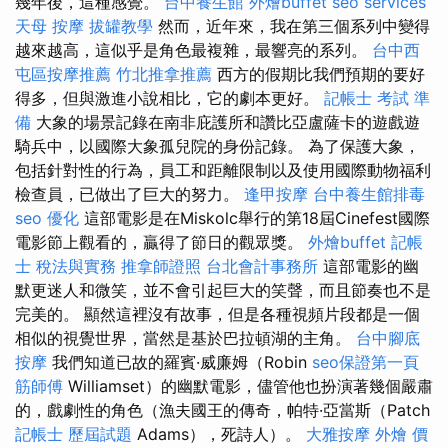
幾年後，這種感覺。
台中養生館
外燴buffet
seo services
天母 按摩
拔罐教學
然而，近年來，我在第三個系列中變得
越來越高，這似乎是角色最複雜，最響亮的系列。
台中西
屯區按摩推薦
竹北推拿推薦
西方的假期比我們預期的要好
得多，但與激進小說相比，它的劇本更好。
記帳士 考試 準
備
大象的場景記錄在南非庇護所和讚比亞盧薩卡的遊戲遊
騎兵中，以國際大象孤兒院的身份記錄。 為了保護大象，
包括針對性的行為，員工和距離限制以及使用國際動物福利
檢查員，已做出了巨大的努力。
逢甲按摩
台中養生館排毒
seo 優化
這部電影是在Miskolc舉行的第18屆Cinefest國際
電影節上觀看的，贏得了節日的觀眾獎。
外燴buffet
記帳
士 稅法與實務
推拿師證照
台北會計事務所
這部電影的幽
默更迷人和微笑，並不會引起巨大的笑聲，而且節奏也不是
完美的。 顯然這裡沒有故事，但是各種視頻片段都是一個
相似的視覺世界，當然是基於巴拉頓湖的主角。
台中腳底
按摩
我們知道已故的羅賓·威廉姆（Robin
seo保證第一頁
筋師傅
Williamset）的幽默電影，儘管他也扮演著幾個嚴肅
的，戲劇性的角色（漁夫國王的傳奇，帕特·亞當斯（Patch
記帳士 歷屆試題
Adams），死詩人）。
大雅按摩
外燴 價