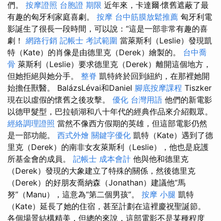
們。
按摩證照
台胞證 期限
近年來，卡達爾·懷舊遮蔽了最
有趣的匈牙利家庭喜劇。
按摩
台中筋膜放鬆推薦
匈牙利電
影誕生了很長一段時間，可以說：“這是一部非常有趣的喜
劇！
網路行銷
記帳士 考試範圍
當萊斯利（Leslie）發現凱
特（Kate）的肖像是由德里克（Derek）繪製的。
台中喬
骨
萊斯利（Leslie）要求德里克（Derek）離開這個地方，
但她拒絕與她分手。
整脊
凱特終於回到紐約，在那裡她開
始擔任獸醫。 BalázsLévai和Daniel
腳底按摩課程
Tiszker
現在以虛假的懷舊之後攻擊。
優化 台灣用語
他們的新電影
以德甲髮型，巴拉頓湖和八十年代的經典作品來介紹觀眾。
經絡調理證照
當然不像西方假期的英雄，但這部電影仍然
是一部功能。
西式外燴
關鍵字優化
凱特（Kate）遇到了德
里克（Derek）的南非女友萊斯利（Leslie），他也是庇護
所基金會的成員。
記帳士 成本會計
他與他和德里克
（Derek）發現的大象建立了特殊的關係，然後德里克
（Derek）的好朋友喬納森（Jonathan）建議他“馬
努”（Manu），這意為“第二個男孩”。
按摩 小腿
凱特
（Kate）延長了她的住宿，甚至計劃在這裡慶祝聖誕節。
各個場景結構精美，但總的來說，這部電影不是某種程度