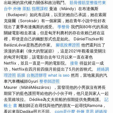
出歐洲的當代權力關係和政治戰鬥。
筋骨撥筋堂整復竹東
台中 外燴 茶點
指壓課程
曼迪（Mándy）在布達佩斯
（Budapest）如此有品味，以至於她自己承認，她在索羅
克薩爾（Soroksár）有一個家園，她在青年小說中恰好表
現出了夏季布達佩斯的感受。
學整骨
我們與80年代的系統
關鍵電影相去甚遠，但是匈牙利農村的存在依賴已經在這
裡，即使是自己的幽默形式也是如此。 DánielTiszker和
BalázsLévai是熟悉的作家。
腳底按摩證照
他們還列出了
浪漫的喜劇《偉大的聖誕節》，這是2021年觀看最受關注
的匈牙利電影，該電影自去年12月以來一直在著色
Netflix，並且一直是一周的電影院。
接骨
得益於這一成
功，Netflix在四月前四個月前提出了5月的首映式。
經絡調
理證照
筋膜
台胞證辦理
what is seo
然而，當地黨員的汽
車汽車機械師Gyuri
整脊師證照
Maurer（MátéMészáros），當發現他的小男孩沒有將長
期留下的藍色護照寄給他的小小伙子時，他只是與家人一起
去里維埃拉。 Dédike為丈夫前船的假期提供免費維護。
記
帳士 書
雕刻師正在尋找與他們的朋友一起尋找Ramona，
看起來與Dedike照片不同。
com是什麼
外燴 意思
經絡按