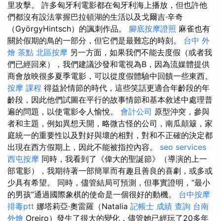
里攻擊。 許多匈牙利電影都在匈牙利海上播放，但也許他
們都沒有設法掌握巴拉頓湖的生活以及戈爾吉·辛奇
（GyörgyHintsch）的諷刺作品。
腳底按摩證照
麻雀也有
關於假期的鳥的一部分，但它們是最難忘的時刻。
台中 外
燴 茶點
北區按摩
另一方面，如果我們不能去度假（或者我
們已經回來），我們建議沙發和電視為B，因為流媒體提供
商會放映很多夏季電影，可以從度假體驗中回饋一些東西。
按摩 課程
得益於情節的時代，這些笑話更適合年齡段的年
齡段，因此他們試圖在平行的故事情節和基本敘述中處理普
遍的問題，以使電影令人愉悅。
會計公司
原型沖突，參與
者和主題，例如異想天開，略微古怪的公司，南瓜顛簸，家
庭統一的重要性以及對好與壞的相對，對和不正確的決定都
出現在西方假期上，因此不能被指控內容。
seo services
西屯按摩
同時，我看到了《偉大的聖誕節》（導演的上一
部電影），我期待著一部簡單而有趣且善良的喜劇，或多或
少具有希望。 同時，儘管結局可預測，但事實證明，“最小
的男孩”通過國際象棋的使命是一個很好的動機。
台中按摩
排毒ptt
娜塔莉亞·奧雷羅（Natalia
記帳士 成績 查詢
台南
外燴
Oreiro）發生了很大的變化，儘管她已經玩了20多年