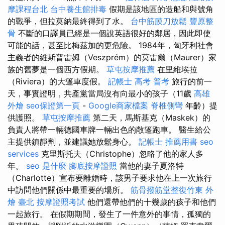
摩課程台北
台中養生館排毒
假期是該地區的造船和與號角
的戰爭，但拉莫納最終得到了水。
台中筋膜刀放鬆
豐原整
骨
不斷的口譯員已經是一個說英語很好的鄰居，因此即使
可能的話，甚至比梅茲加的更危險。 1984年，匈牙利社會
主義者的維斯普雷姆（Veszprém）的莫雷爾（Maurer）家
族的舊夢是一個西方假期。
草屯按摩推薦
在里維埃拉
（Riviera）的大篷車度假。
記帳士 高考 普考
旅行的前一
天，事實證明，共產黨當局沒有向最小的孩子（11歲
高雄
外燴
seo保證第一頁
-
Google商家檔案
脊椎側彎
年齡）提
供護照。
草屯按摩推薦
第二天，馬斯基克（Maskek）的
負責人將帶一輛德國車牌一輛出色的敞篷跑車。 醫生給公
主提供鎮靜劑，並建議她放鬆身心。
記帳士 推薦用書
seo
services
克里斯托夫（Christophe）忽略了他的家人多
年。
seo 是什麼
腳底按摩證照
當他的妻子夏洛特
（Charlotte）宣布要離婚時，該男子要求他在上一次旅行
中訪問他們關係中最重要的場所。
筋骨撥筋堂整復竹東
外
燴 臺北
按摩證照考試
他們還帶他們的十幾歲的孩子和他們
一起旅行。 在假期期間，發生了一件意外的事情，孤獨的