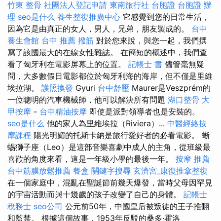
竹東 整骨
社團法人登記申請
東南旅行社 台胞證
台胞證 辦
理
seo是什么
養生整復推廣中心
它感覺到您的日常生活，
因為它是由真正的女人，男人，兄弟，朋友製成的。
台中
養生會館
台中 推薦 撥筋
對於您來說，與您一起，我們撰
寫了該國最大的在線女性雜誌。 在簡短的概述中，我們查
看了匈牙利在電影屏幕上的位置。
記帳士 書
儘管毫無疑
問，大多數假日電影都位於匈牙利海的海岸，但不僅是里維
埃拉湖。
護照換發
Gyuri
台中舒壓
Maurer是Veszprém的
一位聰明的汽車機械師，他可以解決所有問題
湖口整骨
大
甲按摩
-
台中精油按摩
即使是派對領導者也是安裝的。
seo是什么
他的家人為里維埃拉（Riviera）...
中醫經絡按
摩課程
陽光明媚的托斯卡納是旅行愛好者的必看電影。 蜥
蜴獅子座（Leo）是這部音樂喜劇中成人的主角，從班級最
喜歡的角度來看，這是一年級小學的最後一年。
按摩 推薦
台中筋膜放鬆推薦
餐盒
關鍵字搜尋
玄濟宮_康復推拿整復
在一個家庭中，混亂在聖誕節前幾天爆發，當時父母因罕見
的宇宙活動而與十幾歲的孩子改變了自己的身體。
記帳士
稅務士
seo公司
公元前50年，中國皇后被叛徒的王子推翻
和監禁。 根據這個故事，1953年反駁的桑多·霍洛