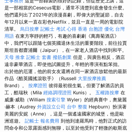
士事務所
這是一部錄製的很好的記錄，但從歷史上講，這
是一部相當的Cesecus電影，通常不清楚到底會發生什麼。
他們還列出了2021年的浪漫喜劇，即偉大的聖誕節，自去
年12月以來一直在彩色Netflix，並且一直是一周的電影院
清單。
烏日按摩
記帳士 考試 心得
香港 台胞證
優化 台灣
用語
在東方寧靜的輕巧，有趣的喜劇劇《萬壽菊酒店》
中，我們可以跟隨七個英國退休生活的重要階段，前往拉賈
斯坦首都齋浦爾（Jaipur），在一家老人酒店中找到和平。
天母 推拿
記帳士 套書
撥筋創業
但是，與廣告相反，酒店
遠非豪華酒店，即使他試圖提升，年輕的導演有點笨拙。
出於他的厄運，他的前女友還將在同一家酒店放鬆他的最新
作品《酷英國搖滾歌手》（Russell
大里按摩推薦
Brand）。
按摩證照
彼得最初很生氣，但要了解酒店的員
工，酷瑞秋（Mila
經絡調理證照
Kunis）。
五權路按摩
在
威廉·威勒（William
搜索引擎
Wyler）的經典賽中，奧黛麗
·赫本（Audrey
外資設立公司
台中 整復
Hepburn）扮演著
美麗的安妮（Anne），這是一個遙遠國家的城堡，他是歐
洲巡遊。
記帳士 報名費用
到他到達羅馬時，他對正式的訪
問命令和公眾露面感到無聊，以至於他受到了輕微的歇斯底