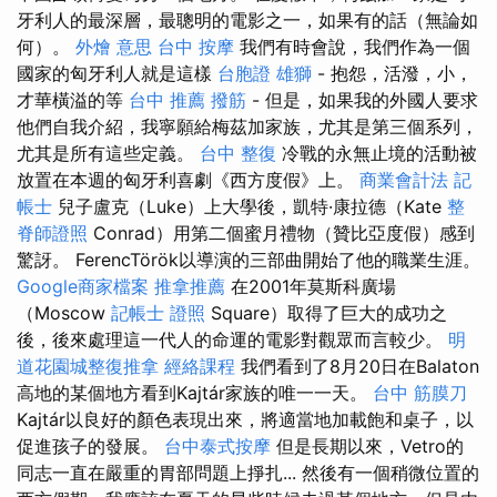
牙利人的最深層，最聰明的電影之一，如果有的話（無論如
何）。
外燴 意思
台中 按摩
我們有時會說，我們作為一個
國家的匈牙利人就是這樣
台胞證 雄獅
- 抱怨，活潑，小，
才華橫溢的等
台中 推薦 撥筋
- 但是，如果我的外國人要求
他們自我介紹，我寧願給梅茲加家族，尤其是第三個系列，
尤其是所有這些定義。
台中 整復
冷戰的永無止境的活動被
放置在本週的匈牙利喜劇《西方度假》上。
商業會計法 記
帳士
兒子盧克（Luke）上大學後，凱特·康拉德（Kate
整
脊師證照
Conrad）用第二個蜜月禮物（贊比亞度假）感到
驚訝。 FerencTörök以導演的三部曲開始了他的職業生涯。
Google商家檔案
推拿推薦
在2001年莫斯科廣場
（Moscow
記帳士 證照
Square）取得了巨大的成功之
後，後來處理這一代人的命運的電影對觀眾而言較少。
明
道花園城整復推拿
經絡課程
我們看到了8月20日在Balaton
高地的某個地方看到Kajtár家族的唯一一天。
台中 筋膜刀
Kajtár以良好的顏色表現出來，將適當地加載飽和桌子，以
促進孩子的發展。
台中泰式按摩
但是長期以來，Vetro的
同志一直在嚴重的胃部問題上掙扎... 然後有一個稍微位置的