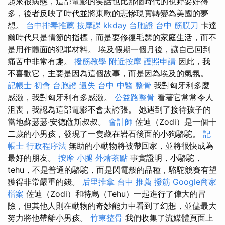
起來很病態，這部電影的笑話也比那個時代的視野要好得
多，後者反映了時代並將東歐的悲慘現實轉變為美國的夢
想。
台中排毒推薦
按摩課
kkday 台胞證
台中 筋膜刀
卡達
爾時代只是情節的指標，而是要修復毛瑟的家庭生活，而不
是用作體面的犯罪材料。 埃及假期一個月後，讓自己回到
痛苦中非常有趣。
撥筋教學
附近按摩
護照申請
因此，我
不喜歡它，主要是因為這個故事，而是因為埃及的氣氛。
記帳士 初會
台胞證 遺失
台中 中醫 整骨
我對匈牙利多麼
感激，我對匈牙利有多感激。
公益路整骨
看著它常常令人
沮喪，我認為這部電影不會太誇張。 她遇到了接待孩子的
當地蘇瑟瑟·安德薩斯叔叔。
會計師
佐迪（Zodi）是一個十
二歲的小男孩，發現了一隻藏在岩石後面的小狗駱駝。
記
帳士 行政程序法
無助的小動物將被帶回家，並將很快成為
最好的朋友。
按摩 小腿
外燴茶點
事實證明，小駱駝，
tehu，不是普通的駱駝，而是閃電般的品種，駱駝競賽有望
獲得非常嚴重的錢。
后里推拿
台中 推薦 撥筋
Google商家
檔案
佐迪（Zodi）和特烏（Tehu）一起進行了偉大的冒
險，但其他人則在動物的奇妙能力中看到了幻想，並儘最大
努力將他帶離小男孩。
竹東整骨
我們收集了流媒體頁面上