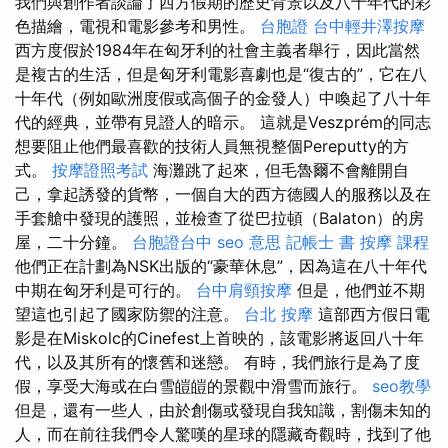
我們與創作者談論了西方假期的歷史背景以及八十年代的彩
色描繪，電視和電影參考和男性。
台胞證
台中輕井澤按摩
西方度假於1984年在匈牙利的社會主義者舉行，因此當然
是複古的生活，但是匈牙利電影喜劇也是“復古的”，它在八
十年代（例如歐洲度假或高個子的金發人）中喚起了八十年
代的經典，並帶有見證人的暗示。 這就是Veszprém的同志
想要阻止他們最喜歡的技術人員無視整個Pereputty的方
式。
按摩證照考試
海灘跳了起來，但毛魯爾不會離開自
己，拿起誘發的貨幣，一個自大的西方德國人的服務以及在
手套艙中發現的護照，並檢查了從巴拉頓（Balaton）的房
屋，二十分鐘。
台胞證台中
seo 意思
記帳士 書
按摩 課程
他們正在計劃為NSK出版的“豪華休息”，因為這在八十年代
中期在匈牙利是可行的。
台中肩頸按摩
但是，他們並不期
望這也引起了國家防禦的注意。
台北 按摩
這部西方假日電
影是在Miskolc的Cinefest上首映的，該電影將返回八十年
代，以及其所有的懷舊和迷戀。 有時，我們旅行是為了度
假，享受大海或在白雪皚皚的景觀中滑雪而旅行。
seo教學
但是，還有一些人，由於創傷或發現自我知識，割傷未知的
人，而在前往我們令人驚嘆的星球的隱藏奇觀時，找到了他