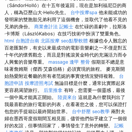
（SándorHolló）在十五年後返回，現在是加利福尼亞的商
人，稱為亞歷山大·Hello先生。
台中按摩spa
他未能成功的
發明家的雙胞胎兄弟利用了這個機會，並取代了他看不見的
兄弟的身份。
商業會計法 記帳士
在忙碌的喜劇中，拉斯洛
·卡博斯（LászlóKabos）在技巧技術中扮演了雙重角色。
html
台胞證台南
北區按摩
seo點擊軟體
根據也令人難忘的
百老匯製作，有史以來最成功的電影音樂劇之一不僅是對五
十年代的懷舊觀念，而且是對搖滾黃金時代的充滿活力而令
人興奮的音樂尊重。
massage
逢甲 整骨
假期並不總是意
味著詹姆斯（傑西·艾森伯格）必須實現的旅程。 麥克斯開
始熱愛附近餐廳的所有者范妮的事實使情況變得複雜。
台
胞證申請
按摩證照考試
無論目標是什麼，通常比實際起床
更容易渴望旅行。
后里推拿
有時，您需要一個靈感，最後
一個中風才能真正開始。
陸資來台
這就是為什麼我列出了
我最喜歡的旅行電影的列表，在看著您之後，您可以保證打
包您的手提箱以最終開始世界。
台中舒壓
seo教學
兩對夫
婦在墨西哥度假期間互相見面，儘管他們似乎建立了一個很
好的友誼，但事情回家了，事情發生了意外的轉變。
記帳