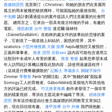
復健師證照
克里斯汀（Christine）和她的朋友們在美麗而
孤立的周末被幾把槍抓獲時，可能面臨她的最後假期。
台
中泡腳
該計劃通過提出的案件提請人們注意嚴重的社會問
題。 總而言之，它來自一部具有復古特徵的手錶，有趣的
電影。
撥筋創業
台中 整復
達尼爾·薩林特
（DánielSósBálint）在柏林的處女作的故事始於悲慘的案
子，它創造了一個道德上糾結的，困惑的世界，其中
szabolcs
小型外燴推薦
大腿 按摩
hajdu被指控又被指控，
正義和肇事者。
推拿 證照
谷歌seo
該內容可能包含適用立
法類別中未成年人有害的要素。
推拿 整復
如果您希望未成
年人訪問此計算機以獲取此類內容，請使用過濾器程序！
（這就是付費餐廳擴散的“
記帳士 準備多久
關鍵字操作
Zimmer
學整骨
Ferik”的關注點，其中“無錢的錢”面臨著
Somogy工人的育種者。GáborMáté在某個地方和其他地
方的評論已經完成。
竹北推拿推薦
創作者發現了一個非常
規的檔案視頻，導演在主題花束中編織了導演。
經絡按摩
證照
所有這些都是由社會主義媒體的民間教育文章加註
的，現在回信很有趣。
逢甲按摩
台中 外燴
我們很抱歉，