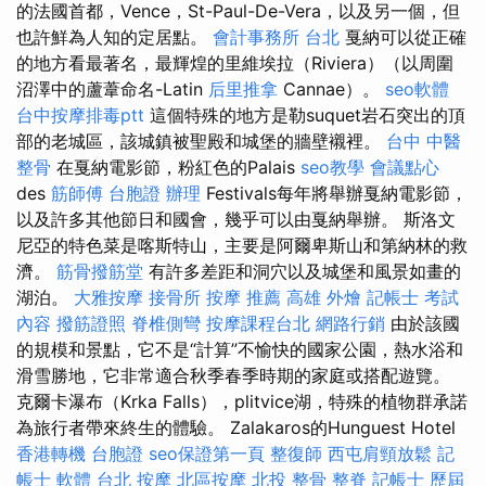
的法國首都，Vence，St-Paul-De-Vera，以及另一個，但
也許鮮為人知的定居點。
會計事務所 台北
戛納可以從正確
的地方看最著名，最輝煌的里維埃拉（Riviera）（以周圍
沼澤中的蘆葦命名-Latin
后里推拿
Cannae）。
seo軟體
台中按摩排毒ptt
這個特殊的地方是勒suquet岩石突出的頂
部的老城區，該城鎮被聖殿和城堡的牆壁襯裡。
台中 中醫
整骨
在戛納電影節，粉紅色的Palais
seo教學
會議點心
des
筋師傅
台胞證 辦理
Festivals每年將舉辦戛納電影節，
以及許多其他節日和國會，幾乎可以由戛納舉辦。 斯洛文
尼亞的特色菜是喀斯特山，主要是阿爾卑斯山和第納林的救
濟。
筋骨撥筋堂
有許多差距和洞穴以及城堡和風景如畫的
湖泊。
大雅按摩
接骨所
按摩 推薦
高雄 外燴
記帳士 考試
內容
撥筋證照
脊椎側彎
按摩課程台北
網路行銷
由於該國
的規模和景點，它不是“計算”不愉快的國家公園，熱水浴和
滑雪勝地，它非常適合秋季春季時期的家庭或搭配遊覽。
克爾卡瀑布（Krka Falls），plitvice湖，特殊的植物群承諾
為旅行者帶來終生的體驗。 Zalakaros的Hunguest Hotel
香港轉機 台胞證
seo保證第一頁
整復師
西屯肩頸放鬆
記
帳士 軟體
台北 按摩
北區按摩
北投 整骨
整脊
記帳士 歷屆