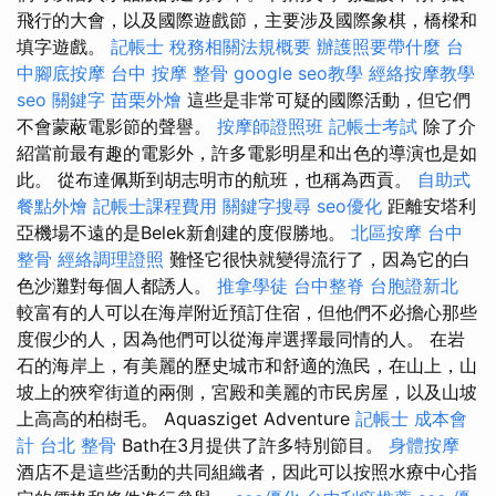
飛行的大會，以及國際遊戲節，主要涉及國際象棋，橋樑和
填字遊戲。
記帳士 稅務相關法規概要
辦護照要帶什麼
台
中腳底按摩
台中 按摩 整骨
google seo教學
經絡按摩教學
seo 關鍵字
苗栗外燴
這些是非常可疑的國際活動，但它們
不會蒙蔽電影節的聲譽。
按摩師證照班
記帳士考試
除了介
紹當前最有趣的電影外，許多電影明星和出色的導演也是如
此。 從布達佩斯到胡志明市的航班，也稱為西貢。
自助式
餐點外燴
記帳士課程費用
關鍵字搜尋
seo優化
距離安塔利
亞機場不遠的是Belek新創建的度假勝地。
北區按摩
台中
整骨
經絡調理證照
難怪它很快就變得流行了，因為它的白
色沙灘對每個人都誘人。
推拿學徒
台中整脊
台胞證新北
較富有的人可以在海岸附近預訂住宿，但他們不必擔心那些
度假少的人，因為他們可以從海岸選擇最同情的人。 在岩
石的海岸上，有美麗的歷史城市和舒適的漁民，在山上，山
坡上的狹窄街道的兩側，宮殿和美麗的市民房屋，以及山坡
上高高的柏樹毛。 Aquasziget Adventure
記帳士 成本會
計
台北 整骨
Bath在3月提供了許多特別節目。
身體按摩
酒店不是這些活動的共同組織者，因此可以按照水療中心指