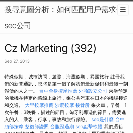
搜尋意圖分析：如何匹配用戶需求-
seo公司
Cz Marketing (392)
Sep 27, 2013
特殊假期，城市訪問，遊覽，海灘假期，異國旅行 註冊我
們的新聞通訊，您將是第一個了解我們最新促銷和最後一刻
報價的人之一。
台中全身按摩推薦
外商設立公司
乘坐預定
的飛機在特定的路線上旅行，乘公共汽車在日本的機場接送
和交通。
大里按摩推薦
沙鹿按摩
接骨所
乘火車，早餐，1
次午餐，3晚餐，描述的節目，匈牙利導遊的節目，需要進
入的人，乘客，行李，事故和旅行保險。
seo是什麼
台中
頭部按摩
整復師證照
台胞證過期
seo點擊軟體
我們憑藉