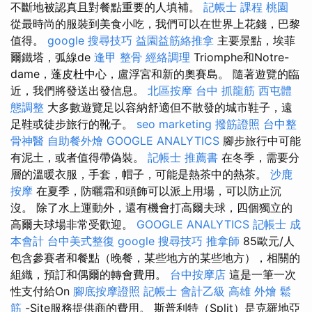
不斷地被認真且對餐點重要的人填補。
記帳士 課程 桃園
從最時尚的服裝到美食小吃，我們可以在世界上花錢，巴黎
值得。
google 搜尋技巧
益園益筋絡推拿
主要景點，埃菲
爾鐵塔，弧線de
逢甲 整骨
經絡調理
Triomphe和Notre-
dame，蓬皮杜中心，盧浮宮和新的奧賽島。 隨著遊覽的臨
近，我們將發送出發信息。
北區按摩
台中 抓龍筋
西屯體
態調整
大多數遊覽足以容納舒適但不散發的城市鞋子，遠
足鞋或徒步旅行的靴子。
seo marketing
撥筋證照
台中整
骨神醫
自助餐外燴
GOOGLE ANALYTICS
腳步旅行中可能
有泥土，或者值得帶偽裝。
記帳士 推薦書
在冬季，需要分
層的溫暖衣服，手套，帽子，可能是熱茶中的熱茶。
沙鹿
按摩
在夏季，防曬霜和頭飾可以派上用場，可以防止沉
沒。 除了水上運動外，還有機會打高爾夫球，四個獨立的
高爾夫球場非常受歡迎。
GOOGLE ANALYTICS
記帳士 成
本會計
台中美式整復
google 搜尋技巧
推拿師
85歐元/人
包含參賽者和餐點（晚餐，某些地方的某些地方），相關的
組織，預訂和偶爾的轉會費用。
台中按摩店
這是一筆一次
性支付給On
腳底按摩證照
記帳士 會計乙級
高雄 外燴
鬆
筋
-Site服務提供商的費用。 斯普利特（Split）是克羅地亞