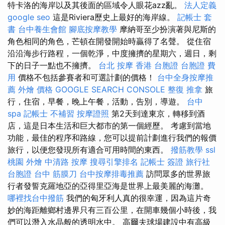
特卡洛的海岸以及其後面的區域令人眼花azz亂。
法人定義
google seo
這是Riviera歷史上最好的海岸線。
記帳士 套
書
台中養生會館
腳底按摩教學
摩納哥至少扮演著與尼斯的
角色相同的角色，芒頓在開發開始時贏得了名聲。 從住宿
沿沿海步行路程，一個乾淨，中度擁擠的星期六，週日，剩
下的日子一點也不擁擠。
台北 按摩
香港 台胞證
台胞證 費
用
價格不包括參賽者和可選計劃的價格！
台中全身按摩推
薦
外燴 價格
GOOGLE SEARCH CONSOLE
整復 推拿
旅
行，住宿，早餐，晚上午餐，活動，告別，導遊。
台中
spa
記帳士 不補習
按摩證照
第2天到達東京，轉移到酒
店，這是日本生活和巨大都市的第一個經歷。 考慮到當地
功能，最佳的程序和路線，您可以提前計劃進行我們的報價
旅行，以便您發現所有適合可用時間的東西。
撥筋教學
ssl
桃園 外燴
中清路 按摩
搜尋引擎排名
記帳士 簽證
旅行社
台胞證
台中 筋膜刀
台中按摩排毒推薦
訪問眾多的世界旅
行者發誓克羅地亞的亞得里亞海是世界上最美麗的海灘。
哪裡找台中撥筋
我們的匈牙利人真的很幸運，因為這片奇
妙的海距離鄉村邊界只有三百公里，在開車幾個小時後，我
們可以潛入水晶般的透明水中。 高爾夫球場建設中有高級