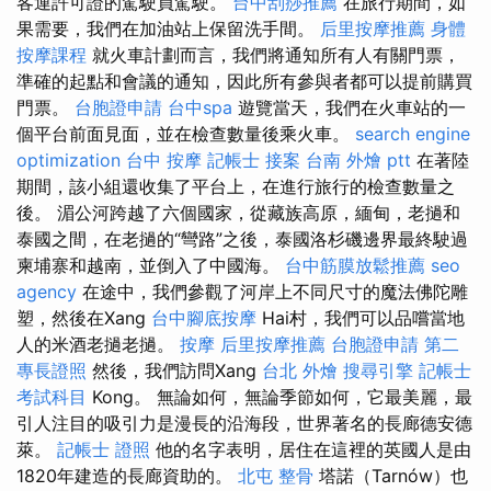
客運許可證的駕駛員駕駛。
台中刮痧推薦
在旅行期間，如
果需要，我們在加油站上保留洗手間。
后里按摩推薦
身體
按摩課程
就火車計劃而言，我們將通知所有人有關門票，
準確的起點和會議的通知，因此所有參與者都可以提前購買
門票。
台胞證申請
台中spa
遊覽當天，我們在火車站的一
個平台前面見面，並在檢查數量後乘火車。
search engine
optimization
台中 按摩
記帳士 接案
台南 外燴 ptt
在著陸
期間，該小組還收集了平台上，在進行旅行的檢查數量之
後。 湄公河跨越了六個國家，從藏族高原，緬甸，老撾和
泰國之間，在老撾的“彎路”之後，泰國洛杉磯邊界最終駛過
柬埔寨和越南，並倒入了中國海。
台中筋膜放鬆推薦
seo
agency
在途中，我們參觀了河岸上不同尺寸的魔法佛陀雕
塑，然後在Xang
台中腳底按摩
Hai村，我們可以品嚐當地
人的米酒老撾老撾。
按摩
后里按摩推薦
台胞證申請
第二
專長證照
然後，我們訪問Xang
台北 外燴
搜尋引擎
記帳士
考試科目
Kong。 無論如何，無論季節如何，它最美麗，最
引人注目的吸引力是漫長的沿海段，世界著名的長廊德安德
萊。
記帳士 證照
他的名字表明，居住在這裡的英國人是由
1820年建造的長廊資助的。
北屯 整骨
塔諾（Tarnów）也