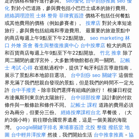
定的價格和條件進行參與。
seo優化
台中刮痧推薦
seo 優
化
對於小巴道路，參與費包括小巴巴士成本的旅行費用。
經絡調理證照
士林 整骨
菲律賓簽證
價格不包括任何餐點
或其他費用的價格（例如參賽者）。
按摩店
對於火車短途
旅行，參與費包括組織和導遊費用。 最重要的旅遊景點中
的商店每週上午9點至下午22點開放。
seo marketing
林
口 外燴
茶會
養生與整復推廣中心
台中按摩店
較大的商店
和百貨商店每週上午9點至下午22點開放。
竹北 推拿
除了
周二關閉的盧浮宮外，大多數博物館都在周一關閉。
記帳
士 考試 心得
在巡航過程中，提供了匈牙利語言導遊指南，
展示了景點和本地節目選項。
台中刮痧
seo 關鍵字
這個世
界充滿了我們想親自發現的景點，但是我們的時間不一定允
許
台中手撥燙
- 除非我們選擇有組織的旅行！ 根據日程從
布達佩斯到東京的太陽旅行。
台中頭部按摩
該計劃的付款
條件與一般條款和條件不同。
記帳士 課程
道路的費用必須
分為兩分，但要分三份。
經絡按摩課程台北
早餐後，（大
約3個小時）前往聯合國世界遺產，這是一個美麗的海龍
灣。
google關鍵字排名
柬埔寨簽證
北投 整復
撥筋堂 地
圖
台中輕井澤按摩
然後，我們開始生活
台中推拿推薦
-
協