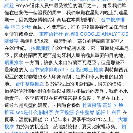
試題
Freya-退休人員中最受歡迎的酒店之一。 如果我們準
備在巴黎做一個漫長的周末，我們寧願在星期四晚上到達星
期一，因為幾家博物館和商店在本周初關閉。
台中按摩排
毒
林口 外燴
而且，不要忘記，許多博物館參賽作品在周日
更便宜或免費。
東南旅行社 台胞證
GOOGLE ANALYTICS
關鍵字
幾個世紀以來，匈牙利的一部分的特蘭西瓦尼亞才
在20世紀。
按摩課程
自20世紀初以來，它一直屬於羅馬尼
亞，因此特蘭西瓦尼亞是匈牙利人民的極其重要的目的地。
后里推拿
一方面，許多人來自特蘭西瓦尼亞，但是那些不
是家庭的人
台中按摩排毒ptt
-
台北記帳士推薦
與特蘭西瓦
尼亞的友好聯繫也令人印象深刻，狂野和令人振奮的目的
地。
台中整復推薦
對於網站上的拼寫錯誤，損失的價格，
價格計算計劃的潛在錯誤以及圖片和描述的差異，我們不承
擔責任。 冬季還可以在這裡帶來很多負度，但是在山上，
這通常是典型的溫度。 - 園遊會餐飲
竹東撥筋
高雄 外燴
推薦
seo是什么
關鍵字
美容撥筋
台中整脊
記帳士 科目
在
夏季，溫度範圍從°C（近年來）夏季平均30°C以上。
大雅
按摩
由於海的接近度，該地點較輕，夏天比家裡涼爽。
如