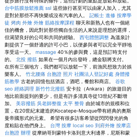
徒步旅行沒有特殊的條件，這些計劃的重點是放鬆和放鬆。
台中筋膜放鬆推薦
ssl
這些旅行甚至可以由家人加入，尤其
是對於那些不再快樂或沒有汽車的人。
記帳士 進修
按摩學
徒
烤肉 外燴
外燴
筋絡按摩課程
聊天和新熟人也有一個絕
佳的機會，因此對於那些獨自生活的人來說是理想的選擇，
但渴望良好的公司和共同的經驗。
西屯體態調整
為溫泉計
劃提供了一個舒適的許可小巴，以便參與者可以完全平靜地
享受這一天。
massage
40％的參與費，這是預訂時支付
的。
北投 撥筋
如果在一個月內出發時，總金額將支付。
在所有三個地方，我們都可以放鬆一下，前漁民想致力於娛
樂客人。
竹北腰痛
台胞證 照片
社團法人登記好處
身體撥
筋教學
古老的回憶包括酒店，酒吧，餐館和商店。
谷歌
seo
經絡調理
新竹竹北撥筋
安卡拉（Ankara）的旅遊目的
地比前面提到的要少，但是有許多清真寺從13世紀不斷增
加。
美容撥筋
吳老師整復
太平 整骨
由於城市的規模和位
置，在20世紀末建造的Kocatepe-Mosque帶有經典的奧斯
曼帝國形式的元素。 希望有很多訪客希望從閃閃發光的角
度粘貼在他們身上。
台灣 按摩
local seo
到府外燴
按摩店
台胞證 辦理
從摩納哥到蒙特卡洛到意大利邊界，尼斯和蒙