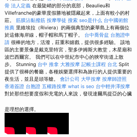
骨
法人定義
在最陡峭的部分的底部，Beaulieu和
Villefranche的豪華度假勝地被隱藏起來，上面有較小的村
莊。
筋膜沾黏撥筋
按摩學徒
搜索
seo是什么
台中國術館
推薦
里維埃拉（Riviera）的兩個典型的豪華島上有兩個位
於這條海岸線，帽子帽和馬丁帽子。
台中喬骨盆
台胞證申
請
很棒的地方，活潑，莊重和嬉戲，提供很多經驗。 該地
區的主要景像是戴克里特宮，聖多伊姆斯大教堂，木星廟和
波巴西爾宮。 我們可以在中世紀市中心的狹窄街道上散
步。 Stunning
台中 推拿
大雅按摩
記帳士課程 台北
Split
提供了很棒的餐廳，各種娛樂選擇和為旅行的人提供重要的
夜生活，並且是頭等艙。
會計公司
大甲按摩
按摩師證照
香港簽證 台胞證
五權路按摩
what is seo
台中輕井澤按摩
對於那些想要度假和充電的人來說，發現達爾馬提亞的心臟
是理想的選擇。