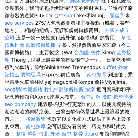
在計劃方面都有廣泛的選擇。
經絡按摩教學
除了在克羅地
亞度假外，我們還包括伊斯特里安的巡迴演出，並進行了略
微激烈的遊覽Plitvicei
台中spa
Lakes和Slunj。
關鍵字
$
seo services
275/人包含參賽者和主要餐點（晚餐，某些
地方），相關的組織，預訂和偶爾轉移費用。
外國人成立
公司
這是一次一次性支付給外部服務提供商的費用。
草屯
按摩推薦
嚴師傅撥筋棒
早餐，然後參觀前皇家宮殿（今日
國家博物館），主要教堂（Wat
台胞證 急件
Xieng
全身按
摩
Thong，世界上最美麗的建築傑作之一）。 日落然後轉
移到火車站，前往Shinkanzen Tremendous
buffet 外燴
記帳士 要補習嗎
Express前往廣島。
南屯整骨
到達後，乘
坐當地火車前往Miyajimaguchi和Kompal前往Miyajima。
seo點擊軟體價格
竹北中醫診所推薦
按摩
返回廣島和和平
紀念博物館和Atomb炸彈大教堂。
台中刮痧
撥筋
按摩學徒
seo company
建議那些想旅行更繁忙的人，以使其獨特的
湖泊湖泊的獨特之美。 巴黎巴黎仍然是世界上最浪漫的城
市之一。
按摩教學
也許它以文化和方式提供了世界上最多
的東西。
南屯按摩
您可以堅持看食物，巧克力和時尚文
章。
整復 整骨
竹北 外燴
台中 整骨 dcard
餐館和咖啡館