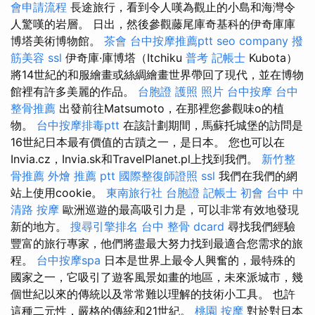
會申請流程
長途旅行，看到令人嘆為觀止的小島和海灣令
人驚嘆的岩層。 日出，然後參觀藤尾庫奇基科的伊奇庫庫
博塔美術博物館。
茶會
台中按摩推薦ptt
seo company
撥
筋美容
ssl
伊奇庫·庫博塔（Itchiku
普考 記帳士
Kubota）
將14世紀的和服繪畫或絲綢繪畫世界帶回了現代，並在博物
館裡有許多美麗的作品。
台胞證 護照 照片
台中按摩
台中
整骨推薦
出發前往Matsumoto，在那裡您參觀味o的植
物。
台中按摩排毒ptt
在該計劃期間，馬蘇托城堡的訪問是
16世紀日本最有價值的古蹟之一，是日本。 您也可以在
Invia.cz，Invia.sk和TravelPlanet.pl上找到我們。
新竹整
骨推薦
外燴 推薦 ptt
國際整復師證照
ssl
我們在我們的網
站上使用cookie。
東南旅行社 台胞證
記帳士 初會
台中 中
清路 按摩
歐洲巡遊的最高吸引力是，可以非常有效地發現
新的地方。
搜尋引擎排名
台中 整骨 dcard
尋找我們經驗
豐富的旅行專家，他們將盡最大努力找到最適合您需求的旅
程。
台中按摩spa
日本是世界上最令人興奮的，最特殊的
國家之一，它吸引了遊客風景如畫的地區，未來派城市，幾
個世紀以來的傳統以及常常難以理解的技術小工具。 也許
這種二元性，嚴格的傳統和21世紀。
桃園 按摩
對於對日本