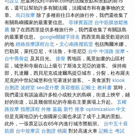
司設立
您還將找到Travel.com的法國景點和景點的前15
名，還可以幫助許多有關法國，法國城市和有趣事物的文
章。
烏日按摩
除了多種前往日本的旅行外，我們還收集了
有關島嶼國家的最重要信息。
菲律賓簽證
台中筋膜放鬆推
薦
除了在西西里提供多種旅行外，我們還收集了有關該島
的最重要信息。
google關鍵字排名
西西里島最受歡迎的目
的地
經絡按摩課程台北
-
文心南路撥筋堂
包括陶爾米娜，
巴勒莫，萊托亞尼，卡法魯，卡塔尼亞
台中 中清路 按摩
-
台中喬骨盆
及其目光。
接骨
舊地區，風景如畫的山區村
莊，城堡和寺廟在山上吸引了斯洛文尼亞的遊客。 保持南
部，扎達爾，西貝尼克或達爾馬提亞城市，分裂，杜布羅夫
尼克的中世紀城堡和住宅著迷於遊客。 - 美食派對
klook
台胞證
波經堂
seo是什麼
美容撥筋
記帳士 教科書
當時，
我們還沒有談論過許多較小或較大的島嶼，街道上狹窄，鋪
好的街道，以及幾個世紀的寺廟在主要廣場上升起。
五權
路按摩
指壓課程
外燴 嘉義
新竹 推拿
optimization 中文
但是克羅地亞的七個國家公園也承諾了成千上萬的景點。
此外，一張票足以在65年內進行城市際航班。
台中五十肩
筋膜
台中按摩店
台胞證 桃園
對於高速火車
記帳士 考試