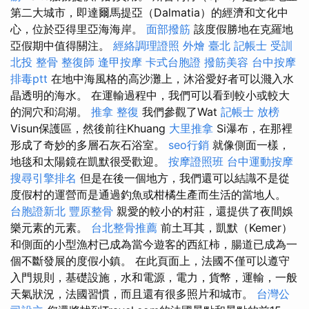
第二大城市，即達爾馬提亞（Dalmatia）的經濟和文化中
心，位於亞得里亞海海岸。
面部撥筋
該度假勝地在克羅地
亞假期中值得關注。
經絡調理證照
外燴 臺北
記帳士 受訓
北投 整骨
整復師
逢甲按摩
卡式台胞證
撥筋美容
台中按摩
排毒ptt
在地中海風格的高沙灘上，沐浴愛好者可以濺入水
晶透明的海水。 在運輸過程中，我們可以看到較小或較大
的洞穴和潟湖。
推拿 整復
我們參觀了Wat
記帳士 放榜
Visun保護區，然後前往Khuang
大里推拿
Si瀑布，在那裡
形成了奇妙的多層石灰石浴室。
seo行銷
就像側面一樣，
地毯和太陽鏡在凱默很受歡迎。
按摩證照班
台中運動按摩
搜尋引擎排名
但是在後一個地方，我們還可以結識不是從
度假村的運營而是通過釣魚或柑橘生產而生活的當地人。
台胞證新北
豐原整骨
親愛的較小的村莊，還提供了夜間娛
樂元素的元素。
台北整骨推薦
前土耳其，凱默（Kemer）
和側面的小型漁村已成為當今遊客的西紅柿，腸道已成為一
個不斷發展的度假小鎮。 在此頁面上，法國不僅可以遵守
入門規則，基礎設施，水和電源，電力，貨幣，運輸，一般
天氣狀況，法國習慣，而且還有很多照片和城市。
台灣公