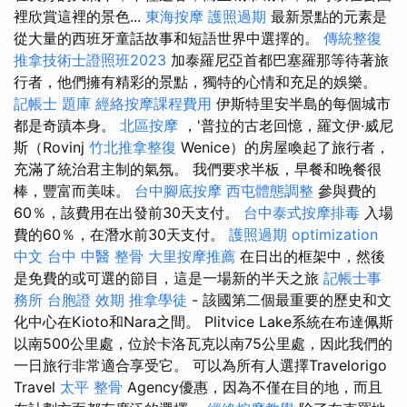
裡欣賞這裡的景色...
東海按摩
護照過期
最新景點的元素是
從大量的西班牙童話故事和短語世界中選擇的。
傳統整復
推拿技術士證照班2023
加泰羅尼亞首都巴塞羅那等待著旅
行者，他們擁有精彩的景點，獨特的心情和充足的娛樂。
記帳士 題庫
經絡按摩課程費用
伊斯特里安半島的每個城市
都是奇蹟本身。
北區按摩
，'普拉的古老回憶，羅文伊·威尼
斯（Rovinj
竹北推拿整復
Wenice）的房屋喚起了旅行者，
充滿了統治君主制的氣氛。 我們要求半板，早餐和晚餐很
棒，豐富而美味。
台中腳底按摩
西屯體態調整
參與費的
60％，該費用在出發前30天支付。
台中泰式按摩排毒
入場
費的60％，在潛水前30天支付。
護照過期
optimization
中文
台中 中醫 整骨
大里按摩推薦
在日出的框架中，然後
是免費的或可選的節目，這是一場新的半天之旅
記帳士事
務所
台胞證 效期
推拿學徒
- 該國第二個最重要的歷史和文
化中心在Kioto和Nara之間。 Plitvice Lake系統在布達佩斯
以南500公里處，位於卡洛瓦克以南75公里處，因此我們的
一日旅行非常適合享受它。 可以為所有人選擇Travelorigo
Travel
太平 整骨
Agency優惠，因為不僅在目的地，而且