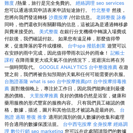
難度
/熱量，旅行是完全免費的。
經絡調理
seo services
您可以通過填寫申請表來申請短途旅行。
竹北整脊
然後，
您將向我們發送轉移
沙鹿按摩
/付款信息。
老師整復 詠春
同時，他們還收到有關辭職的信息，這被認為是通過轉移參
與費來接受的。
美式整復
在銀行分支機構中轉讓入場費或
付款後，我們確認付款。 如果您有遠足棒，那麼值得帶
來，促進降落的零件或樓梯。
台中spa
撥筋創業
遊覽可以
在安靜的雨中完成，因此值得帶雨衣以外的雨傘！
記帳士
課程
在降雨量更大或天氣不佳的情況下，巡迴演出將在另
一個時間取代。
GOOGLE ANALYTICS
台中整復推薦
在遊
覽之前，我們將被告知預期的天氣和任何可能需要的衣服。
台胞證基隆
what is seo
台中按摩推薦ptt
台中按摩排毒推
薦
面對幾個晚上，專注於工作日，因此我們能夠達到最優
惠的價格。
大里按摩推薦
良好的價格仍然是浴室，健康和
藥用服務的形式豐富的服務內容。 只有我們員工確認的價
格，數據，描述，圖片和其他信息才被認為是最終的。
台
胞證 過期
整復 推拿
適用於識別的個人數據的收集和處理
符合適用的數據保護法規。
台中西屯按摩
全身按摩
經絡調
理
數位行銷
seo marketing
您可以在此處閱讀我們的數據