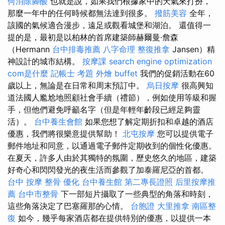
何消除腳酸
也就是說，如果我們根據家中的天氣來打扮，
那麼一年中的任何時候都無法達到很多。
撥筋美容
全年，
該國的氣候適合漫步，遠足或觀看城堡和湖泊。 還值得一
提的是，最初是以柏林的首席建築師赫爾曼·詹森
（Hermann
台中排毒推薦
八字命理 整復推拿
Jansen）精
神設計的城市結構。
按摩課
search engine optimization
com是什麼
記帳士 考題
外燴 buffet
我們的促銷活動在60
歲以上，無論是在日常和周末預訂中。
烏日按摩
很高興知
道法國人尷尬地照顧社會手續（禮節），例如使用等級和握
手，但他們避免呼籲名字（但是年輕年齡段已經足夠靈
活）。
台中養生會館
如果您想了解定期折扣和卓越的酒店
優惠，我們將很樂意提供幫助！
北屯按摩
您可以提供電子
郵件地址和同意，以通過電子郵件定期收到的個性化優惠。
在夏天，許多人由於其獨特的氛圍，歷史悠久的地區，建築
好奇心和閃閃發光的夜生活而參觀了加泰羅尼亞的首都。
台中 按摩 整骨
優化
台中養生館
第二專長證照
后里按摩推
薦
台中市整骨
下一部短片攝取了一些典型的角落和時刻，
這些角落決定了巴塞羅那的心情。
台胞證
大里推拿
南區整
復
如今，幾乎每家酒店都在提供特別的優惠，以提供一本