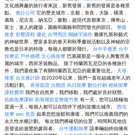
文化感興趣的旅行者來說，新舊發展，新舊的發展是各種景
點。
會計公司
它的歷史城市，京都，奈良，大阪，橫濱，
廣島，尼古克，納戈亞，脈動，超現代首都東京，傳奇山，
富士，迷人的建築，園藝和園藝和閃閃發光的節日。
整復
推拿
舒壓課程
優化 台灣用語
關鍵字操作
雅庫扎斯和藝式
的神秘世界，豐富多彩的春天和秋季慶祝活動以及神秘的宗
教也是日本的特徵，每個人都樂於飛行。
台中手撥燙
台中
按摩店
戶外婚禮
文心路按摩
巴塞羅那是一個令人興奮而美
麗的城市，西班牙裝飾品。 除了特蘭西瓦尼亞的各種旅行
外，我們還收集了有關特蘭西瓦尼亞的最重要信息。
天母
推拿
台北會計師
自2020年以來，我們一直在組織老年人的
活動計劃。
香港簽證 台胞證
烏日按摩
數位行銷
經絡按摩
課程費用
我們在自然界，我們移動，我們處於良好狀態。
筋絡按摩課程
筋骨撥筋堂整復竹東
有一天，您可以積極地
度過一天，每個人都可以在陪伴下感到並搬出城市。
西屯
按摩
seo 意思
如果您想放鬆和康復，我們可以推薦我們的
永久性水療計劃。 每次我們將確切的位置，時間和其他信
息發送給遊覽的參與者。
台中運動按摩
該車輛始終由擁有