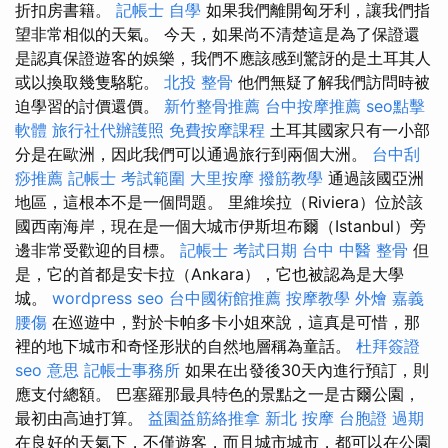
折扣房書籍。
記帳士 自學
如果我們離開匈牙利，讓我們指
望非常相似的天氣。 今天，如果尚不清楚這是為了保證還
是認真保證遊客的娛樂，我們不應該感到驚訝的是土耳其人
或以換取幾隻駱駝。
北投 整骨
他們無疑了解我們訪問時被
迫學習的討價還價。
新竹整骨推薦
台中按摩推薦
seo點擊
軟體
旅行社代辦護照
免費按摩課程
土耳其國家只有一小部
分是在歐洲，因此我們可以通過旅行到兩個大洲。
台中刮
痧推薦
記帳士 考試範圍
大里按摩
撥筋教學
通過該國亞洲
地區，這根本不是一個問題。 里維埃拉（Riviera）位於該
國西南海岸，現在是一個大城市伊斯坦布爾（Istanbul）旁
邊非常受歡迎的目標。
記帳士 考試日期
台中 中醫 整骨
但
是，它的首都是安卡拉（Ankara），它也被認為是大學
城。
wordpress seo
台中國術館推薦
按摩教學
外燴 嘉義
腰傷
在巡遊中，對於卡帕多卡小姐來說，這真是可惜，那
裡的地下城市和奇怪形狀的自然地層稱為童話。
杜拜簽證
seo 意思
記帳士事務所
如果在出發後30天內進行預訂，則
應支付總額。 巴塞羅那最具特色的景點之一是古爾公園，
最初由高迪打算。
益園益筋絡推拿
新北 按摩
台胞證 過期
在良好的天氣下，不僅遊客，而且城市城市，都可以在公園