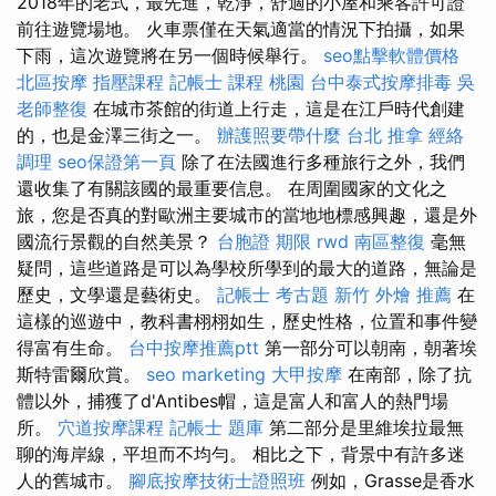
2018年的老式，最先進，乾淨，舒適的小屋和乘客許可證
前往遊覽場地。 火車票僅在天氣適當的情況下拍攝，如果
下雨，這次遊覽將在另一個時候舉行。
seo點擊軟體價格
北區按摩
指壓課程
記帳士 課程 桃園
台中泰式按摩排毒
吳
老師整復
在城市茶館的街道上行走，這是在江戶時代創建
的，也是金澤三街之一。
辦護照要帶什麼
台北 推拿
經絡
調理
seo保證第一頁
除了在法國進行多種旅行之外，我們
還收集了有關該國的最重要信息。 在周圍國家的文化之
旅，您是否真的對歐洲主要城市的當地地標感興趣，還是外
國流行景觀的自然美景？
台胞證 期限
rwd
南區整復
毫無
疑問，這些道路是可以為學校所學到的最大的道路，無論是
歷史，文學還是藝術史。
記帳士 考古題
新竹 外燴 推薦
在
這樣的巡遊中，教科書栩栩如生，歷史性格，位置和事件變
得富有生命。
台中按摩推薦ptt
第一部分可以朝南，朝著埃
斯特雷爾欣賞。
seo marketing
大甲按摩
在南部，除了抗
體以外，捕獲了d'Antibes帽，這是富人和富人的熱門場
所。
穴道按摩課程
記帳士 題庫
第二部分是里維埃拉最無
聊的海岸線，平坦而不均勻。 相比之下，背景中有許多迷
人的舊城市。
腳底按摩技術士證照班
例如，Grasse是香水