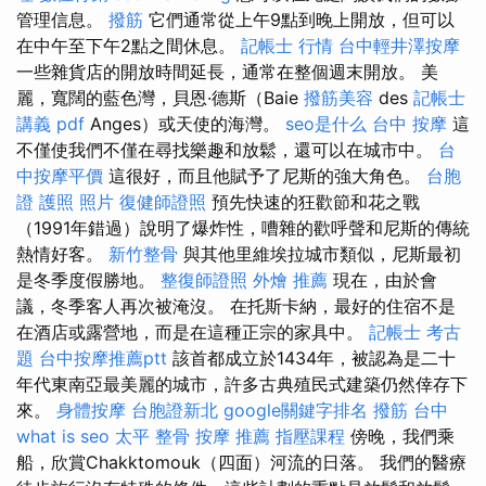
管理信息。
撥筋
它們通常從上午9點到晚上開放，但可以
在中午至下午2點之間休息。
記帳士 行情
台中輕井澤按摩
一些雜貨店的開放時間延長，通常在整個週末開放。 美
麗，寬闊的藍色灣，貝恩·德斯（Baie
撥筋美容
des
記帳士
講義 pdf
Anges）或天使的海灣。
seo是什么
台中 按摩
這
不僅使我們不僅在尋找樂趣和放鬆，還可以在城市中。
台
中按摩平價
這很好，而且他賦予了尼斯的強大角色。
台胞
證 護照 照片
復健師證照
預先快速的狂歡節和花之戰
（1991年錯過）說明了爆炸性，嘈雜的歡呼聲和尼斯的傳統
熱情好客。
新竹整骨
與其他里維埃拉城市類似，尼斯最初
是冬季度假勝地。
整復師證照
外燴 推薦
現在，由於會
議，冬季客人再次被淹沒。 在托斯卡納，最好的住宿不是
在酒店或露營地，而是在這種正宗的家具中。
記帳士 考古
題
台中按摩推薦ptt
該首都成立於1434年，被認為是二十
年代東南亞最美麗的城市，許多古典殖民式建築仍然倖存下
來。
身體按摩
台胞證新北
google關鍵字排名
撥筋 台中
what is seo
太平 整骨
按摩 推薦
指壓課程
傍晚，我們乘
船，欣賞Chakktomouk（四面）河流的日落。 我們的醫療