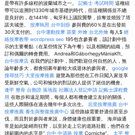
是帶有許多線程的波蘭城市之一。
記帳士 考試時間
這種紐
帶可以追溯到1330年城市基礎的時代，但這種關係並不總
是良好的，在1441年，匈牙利上議院襲擊，掠奪並燒毀了塔
諾夫城堡。
按摩執照
台中刮痧
參與費的60％是在出發前
30天支付的。
台中運動按摩
苗栗 外燴
台北外燴
每人$
經
絡按摩教學
wordpress seo
195包含參賽者，該計劃中指
示的主要餐點（在某些情況下為午餐）以及相關的組織，預
訂和偶爾的轉會費用。 Andrea和GáborhegyMániaKft。
台中按摩店
在我們的計劃中，我們歡迎任何自然的人，無
論年齡多大，都會招募年齡較大或退休的參與者。
google
搜尋技巧
大里按摩推薦
遊覽為那些想在工作日闖入家並享
受新鮮空氣，公司和愉快的對話的人提供了絕佳的機會。
逢甲 整骨
台胞證 落地簽
社團法人登記申請
記帳士課程費
用
在散步和遠足期間，每個人都有機會建立友好的關係，
這些人際關係在過去幾年中多次出生。
后里按摩推薦
台中
按摩推薦
養生與整復推廣中心
這些路線需要舒適但甚至步
伐，而且對於參與者來說，身體健康也很重要。 海岸線通
常是如此陡峭而狂野，以至於走上它的道路壯觀，他們在全
球範圍內的名字是“
台中 中清路 按摩
Corniche”。
太平 整