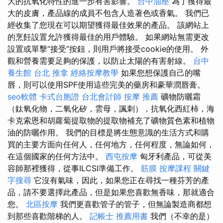
大的抗氧化特性的進一步有害影響。
台中油壓
為了獲得最
大的皮膚，產品線的成員不包含人造著色或香氣。 我們已
經收集了您現在可以期望獲得最佳效果的產品。 該網站上
的烹飪設置允許獲得最佳的用戶體驗。 如果網站無需更改
設置或單擊“接受”按鈕，則用戶將接受cookie的使用。 外
觀和營養需要足夠的保護，以防止太陽的有害射線。
台中
養生館
台北 推拿
經絡按摩教學
如果您想保護自己的嘴
唇，則可以使用SPF使用這些完美的藥房和豪華潤唇膏。
seo軟體
卡式台胞證
台北會計師
按摩 推薦
礦物防曬霜
（鈦氧化物，二氧化矽，雲母，諷刺），抗氧化西紅柿，海
卡克索恩和胡蘿蔔提取物的提取物補充了礦物質色素和植物
油的防曬作用。 我們的目標是將生態意識的生活方式和購
買的主要方面向任何人，任何地方，任何程度，無論如何，
在這個國家的任何方法中。
西屯按摩
匈牙利產品，可從美
容師那裡獲得，從事ILCSI準備工作。
筋膜
按摩課程
關鍵
字搜尋
它沒有氣味，因此，如果您正在尋找一種芬芳的產
品，請不要選擇此產品，但是如果您喜歡無香味，那就適合
您。
北區按摩
我們更喜歡管子的管子，但無論製造商都想
到那些喜歡階梯的人。
記帳士 推薦用書
我們（不幸的是）