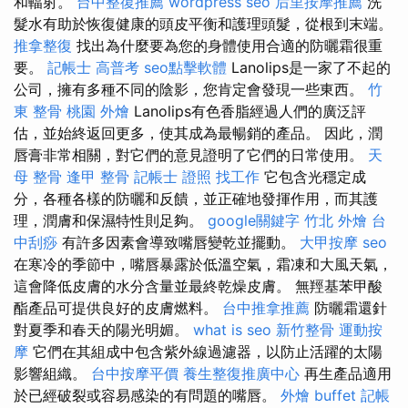
和輻射。
台中整復推薦
wordpress seo
后里按摩推薦
洗
髮水有助於恢復健康的頭皮平衡和護理頭髮，從根到末端。
推拿整復
找出為什麼要為您的身體使用合適的防曬霜很重
要。
記帳士 高普考
seo點擊軟體
Lanol​​ips是一家了不起的
公司，擁有多種不同的陰影，您肯定會發現一些東西。
竹
東 整骨
桃園 外燴
Lanol​​ips有色香脂經過人們的廣泛評
估，並始終返回更多，使其成為最暢銷的產品。 因此，潤
唇膏非常相關，對它們的意見證明了它們的日常使用。
天
母 整骨
逢甲 整骨
記帳士 證照 找工作
它包含光穩定成
分，各種各樣的防曬和反饋，並正確地發揮作用，而其護
理，潤膚和保濕特性則足夠。
google關鍵字
竹北 外燴
台
中刮痧
有許多因素會導致嘴唇變乾並擺動。
大甲按摩
seo
在寒冷的季節中，嘴唇暴露於低溫空氣，霜凍和大風天氣，
這會降低皮膚的水分含量並最終乾燥皮膚。 無羥基苯甲酸
酯產品可提供良好的皮膚燃料。
台中推拿推薦
防曬霜還針
對夏季和春天的陽光明媚。
what is seo
新竹整骨
運動按
摩
它們在其組成中包含紫外線過濾器，以防止活躍的太陽
影響組織。
台中按摩平價
養生整復推廣中心
再生產品適用
於已經破裂或容易感染的有問題的嘴唇。
外燴 buffet
記帳