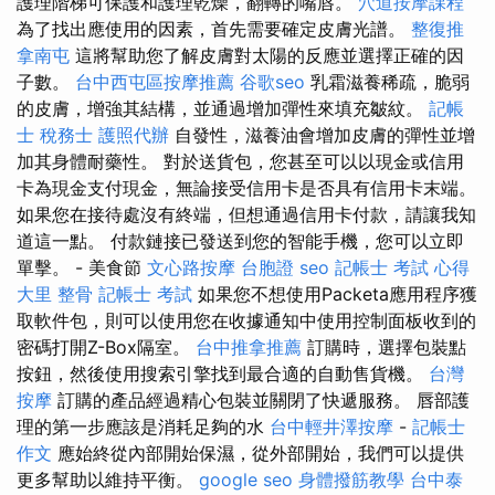
護理階梯可保護和護理乾燥，翻轉的嘴唇。
穴道按摩課程
為了找出應使用的因素，首先需要確定皮膚光譜。
整復推
拿南屯
這將幫助您了解皮膚對太陽的反應並選擇正確的因
子數。
台中西屯區按摩推薦
谷歌seo
乳霜滋養稀疏，脆弱
的皮膚，增強其結構，並通過增加彈性來填充皺紋。
記帳
士 稅務士
護照代辦
自發性，滋養油會增加皮膚的彈性並增
加其身體耐藥性。 對於送貨包，您甚至可以以現金或信用
卡為現金支付現金，無論接受信用卡是否具有信用卡末端。
如果您在接待處沒有終端，但想通過信用卡付款，請讓我知
道這一點。 付款鏈接已發送到您的智能手機，您可以立即
單擊。 - 美食節
文心路按摩
台胞證
seo
記帳士 考試 心得
大里 整骨
記帳士 考試
如果您不想使用Packeta應用程序獲
取軟件包，則可以使用您在收據通知中使用控制面板收到的
密碼打開Z-Box隔室。
台中推拿推薦
訂購時，選擇包裝點
按鈕，然後使用搜索引擎找到最合適的自動售貨機。
台灣
按摩
訂購的產品經過精心包裝並關閉了快遞服務。 唇部護
理的第一步應該是消耗足夠的水
台中輕井澤按摩
-
記帳士
作文
應始終從內部開始保濕，從外部開始，我們可以提供
更多幫助以維持平衡。
google seo
身體撥筋教學
台中泰