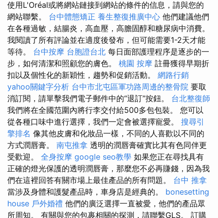
使用L'Oréal或將網站鏈接到網站的條件的信息，請與您的
網站聯繫。
台中體態矯正
養生整復推廣中心
他們建議他們
在各種過敏，結腸炎，高血壓，高膽固醇和糖尿病中消費。
我閱讀了所有評論並在適度後發布，但可能需要1-2天才能
等待。
台中按摩
台胞證台北
每日面部護理程序是逐步的一
步，如何清潔和照顧您的膚色。
桃園 按摩
註冊獲得早期折
扣以及個性化的新穎性，趨勢和促銷活動。
網路行銷
yahoo關鍵字分析
台中市北屯區軍功路周邊的整骨院
要取
消訂閱，請單擊我們電子郵件中的“退訂”按鈕。
台北整復師
我們將在全國范圍內將行李交付給500多包包裝。 您可以
從各種口味中進行選擇，我們一定會被選擇寵愛。
搜尋引
擎排名
像其他皮膚和化妝品一樣，不同的人喜歡以不同的
方式潤唇膏。
南屯推拿
透明的潤唇膏確實比其有色同伴更
受歡迎。
全身按摩
google seo教學
如果您正在尋找具有
正確的燈光保護的透明潤唇膏，那麼您不必再賺錢，因為我
們在這裡回答有關市場上最佳產品的所有問題。
台中 推拿
當涉及身體和護髮產品時，車身店是經典的。
bonesetting
house
戶外婚禮
他們的廣泛選擇一直被愛，他們的產品眾
所周知。 有關與您的包裹相關的探測，請聯繫GLS。 訂購