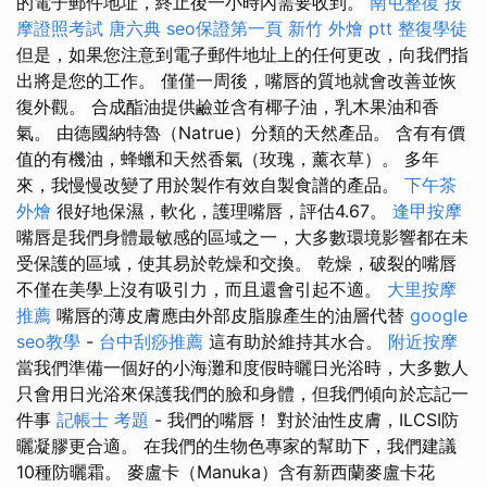
的電子郵件地址，終止後一小時內需要收到。
南屯整復
按
摩證照考試
唐六典
seo保證第一頁
新竹 外燴 ptt
整復學徒
但是，如果您注意到電子郵件地址上的任何更改，向我們指
出將是您的工作。 僅僅一周後，嘴唇的質地就會改善並恢
復外觀。 合成酯油提供鹼並含有椰子油，乳木果油和香
氣。 由德國納特魯（Natrue）分類的天然產品。 含有有價
值的有機油，蜂蠟和天然香氣（玫瑰，薰衣草）。 多年
來，我慢慢改變了用於製作有效自製食譜的產品。
下午茶
外燴
很好地保濕，軟化，護理嘴唇，評估4.67。
逢甲按摩
嘴唇是我們身體最敏感的區域之一，大多數環境影響都在未
受保護的區域，使其易於乾燥和交換。 乾燥，破裂的嘴唇
不僅在美學上沒有吸引力，而且還會引起不適。
大里按摩
推薦
嘴唇的薄皮膚應由外部皮脂腺產生的油層代替
google
seo教學
-
台中刮痧推薦
這有助於維持其水合。
附近按摩
當我們準備一個好的小海灘和度假時曬日光浴時，大多數人
只會用日光浴來保護我們的臉和身體，但我們傾向於忘記一
件事
記帳士 考題
- 我們的嘴唇！ 對於油性皮膚，ILCSI防
曬凝膠更合適。 在我們的生物色專家的幫助下，我們建議
10種防曬霜。 麥盧卡（Manuka）含有新西蘭麥盧卡花