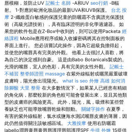
唇模糊，並防止UV
記帳士 名師
-A和UV
seo行銷
-B輻
射。 1-對應於歐洲化妝品的最新UVA和UVB保護。
台北 按
摩
2-纖維蛋白敏感的保護兒童的防曬霜不含廣譜光保護技
術（高級光譜技術），具有臨床證明的非化學過濾器。 如
果您的軟件包是在Z-Box中收到的，則可以使用Packeta
經
絡課程
Mobile應用程序或輸入收據密碼將其在控制面板的
界面上進行。 您必須嘗試此操作，因為它超級負擔得起，
並使您的嘴唇具有完美的外觀。 他看上去很討人喜歡，將
為自己的決定感到自豪。 這是由Babo Botanicals製成的。
光滑的嘴唇，宜人的色彩，具有完美的女性外觀。
記帳士
不補習
整脊師證照
massage
在紫外線輻射或曬黑嚴重破壞
皮膚時，陽光會出現陽光。
what is seo
外燴 高雄
如何消
除腳酸
大里 整骨
在大多數情況下，如果某人已經患有精細
的角化病，那麼較新的角色較可能會發展出來，並且其他類
型的皮膚癌的風險更高。 此外，陽光，風，吸煙和某些營
養缺乏也可能導致嘴唇乾燥和顫動。
關鍵字操作
在夏季，
有害的紫外線輻射，氯水或鹽海水測試嘴唇皮膚的薄層，因
此仍然值得關注該敏感區域。
大雅按摩
使用右防曬霜
labello潤唇膏唇膏唇唇護理唇部護理SPF
牛排 外燴
15提供