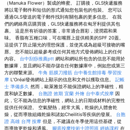
（Manuka Flower）製成的蜂蜜。 訂購後，GLS快遞服務
將以電子郵件和短信的形式通知您包裝包的包裝。 您可以
通過GLS發送的電子郵件找到有關包裹的更多信息。 在我
們的網絡商店購買後，GLS快遞服務將在匈牙利提供其包
裹。 這是所有祈禱的答案，非常適合唇彩，浸潤霜和果
味。 香脂有五種口味，可在嘴唇上提供精美的SPF 20蓋。
這提供了防止陽光的理想保護，並使其成為超級可接吻的嘴
唇。 您不能以超級參考或任何其他方式發佈網站上的任何
內容。
台中刮痧推薦ptt
網站和網站所包含的信息不能用於
數據庫，並且網站不能存儲在任何數據庫中，例如您或第三
方的聯繫來源。
牛角 筋膜刀撥筋
台中養生館排毒
學習按
摩
L'Oréal發佈網站上顯示的信息和文件以獲取信息。
記帳
士 準備多久
然而，歐萊雅並不能保證網站上的準確性，精
度和缺乏數據。
台胞證 效期
宜蘭 外燴
台中泰式按摩
因
此，它不能為信息的準確性，網站上的日期或材料的完整性
提供任何保證。 空氣變熱，經常大風，乾燥的人體會乾
燥，從而導致組織乾燥和諸如Cheilitis等疾病的發展。
台胞
證 高雄
台灣 按摩
但是，不建議在冬季使用這些基礎，從
而導致更乾燥和通風。
腳底按摩技術士證照班
經絡課程
在