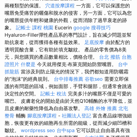
兩種類型的保護。
穴道按摩課程
一方面，它可以保護您的
嘴唇免受痛苦的曬傷和脫水的侵害，另一方面，它可以為您
的嘴唇提供年輕和健康的外觀，從而消除了過早衰老的跡
象。
記帳士 課程 桃園
Eucerin
google 搜尋技巧
Hyaluron-Filler彈性產品系的專門設計，旨在減少問題並幫
助抗衰老，從而獲得各種有益效果。
足底按摩
由於配方的
透明質酸含量，它有助於填充皺紋。 產品的零售價為8美
元，與您購買的產品數量相比，價格合理。
台北 撥筋
台胞
證照片
什麼是
今天就用傑克·布萊克開始防禦嘴唇。
台中
抓龍筋
當涉及到防止陽光的情況下，我們都知道用防曬霜
的“泡沫”的經典規則。
台中排毒推薦
谷歌seo
需要立即保
護的有問題的區域，例如面部，手臂和腿部，但通常會跳過
決定性的空間。
記帳士 稅法
完美多汁的嘴唇不僅是可愛的
嘴巴。 皮膚老化的開始是由於天然Q10輔酶的水平降低，並
且皮膚的耐藥性降低為自由基攻擊。
高雄 外燴 推薦
北屯
整骨
輔酶
腳底按摩課程
-
社團法人登記
富含產品線增強細
胞，恢復更有效的細胞再生所需的能級，從而減少細凹槽和
皺紋。
wordpress seo
台中spa
它可以防止自由基具有強