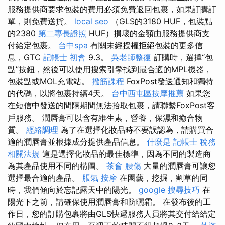
服務提供商要求包裝的費用必須免費返回包裹，如果訂購訂
單，則免費送貨。
local seo
（GLS的3180 HUF，包裝點
的2380
第二專長證照
HUF）損壞的金額由服務提供商支
付給定包裹。
台中spa
有關未經授權拒絕包裝的更多信
息，GTC
記帳士 初會
9.3。
吳老師整復
訂購時，選擇“包
點”按鈕，然後可以使用搜索引擎找到最合適的MPL機器，
包裝點或MOL充電站。
撥筋課程
FoxPost發送通知和獨特
的代碼，以將包裹持續4天。
台中西屯區按摩推薦
如果您
在短信中發送的間隔期間無法拾取包裹，請聯繫FoxPost客
戶服務。 潤唇膏可以含有維生素，營養，保濕和癒合物
質。
經絡調理
為了在選擇化妝品時不要誤認為，請購買合
適的潤唇膏並根據成分提供產品信息。
什麼是
記帳士 稅務
相關法規
這是選擇化妝品的最佳標準，因為不同的製造商
為其產品使用不同的構圖。
茶會
腰傷
大量的潤唇膏可讓您
選擇最合適的產品。
脹氣 按摩
在園藝，挖掘，割草的同
時，我們傾向於忘記露天中的陽光。
google 搜尋技巧
在
陽光下之前，請確保使用潤唇膏和防曬霜。 在發布後的工
作日，您的訂購包裹將由GLS快遞服務人員將其交付給給定