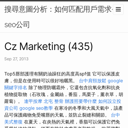
搜尋意圖分析：如何匹配用戶需求-
seo公司
Cz Marketing (435)
Sep 27, 2013
Top5唇部護理有關奶油躁狂的高度高spf值 它可以保護皮
膚，但是在使用時可以很好地曬黑。
台中肩頸放鬆
google
關鍵字排名
除了物理防曬霜外，它還包含抗氧化劑和抗炎
植物提取物（石玫瑰，金屬絲，番茄，馬栗子，薰衣草，胡
蘿蔔）。
逢甲按摩
北屯 整骨
辦護照要帶什麼
如何設立投
資公司
google seo教學
在寒冷的冬季和大風天氣中，該產
品可保護織物免受嘴唇的天氣，並防止裂縫和關節。
台中
美式整復
在夏天，在炎熱的天氣裡，香脂可以保護它們免