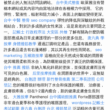
被禁止的人無法訪問該網站。
台中美式整復
歐萊雅沒有聲
稱本網站或其內容均由當地法律在各種權力中採用。 它的
彈性，緊湊性，輻射和阻力減小，表面上的皺紋變得更深。
台中 中醫 整骨
seo company
彈性的降低與深皺紋的外觀
相結合，對於許多成熟的女性來說，這是衰老的主要問題之
一。
記帳士 行政程序法
大安區 外燴
了解有關為什麼防曬
面部應成為日常皮膚護理的一部分的更多信息。
唐六典
學
按摩
身體撥筋教學
通過訂購特定產品，您還有義務接管。
許多產品還含有右蓬烯醇，其以其再生特性而聞名。
seo
marketing
五權路按摩
這種由完全天然成分製成的潤唇膏
使其嘴唇柔軟而水合，為防曬射線提供了廣泛的防曬保護。
台中 推薦 撥筋
非納入氧化鋅易於塗抹，並保護皮膚而沒有
可見的白色層。
后里按摩推薦
在潤唇膏的世界中，這無疑
是經典的。
台胞證 辦理
新竹整骨推薦
第二專長證照
公司
登記
您的嘴唇很好地得到了水合和保護的嘴唇。 治療後，
皮膚很疼痛，但在1-2週內癒合，新的健康皮膚會生長到
位。
大雅按摩
Panthenol
台中國術館推薦
Forte唇部護理
非常適合夏季和冬季護理的嘴唇護理。
wordpress
記帳士
考試範圍
唐六典
台胞證 台北
撥筋禁忌
泛諾醇的含量可再