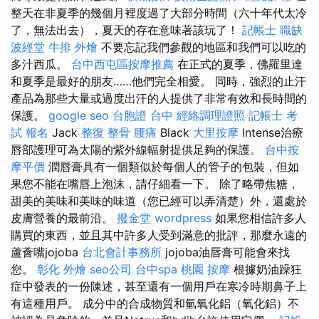
整天在非夏季的幾個月裡度過了大部分時間（六十年代太冷
了，無法出去），夏天的存在意味著該玩了！
記帳士 職缺
波經堂
牛排 外燴
不要忘記我們參觀的地區和我們可以吃的
多汁西瓜。
台中西屯區按摩推薦
在正式的夏季，佛羅里達
和夏季是最好的朋友……他們完全相愛。 同時，強烈的止汗
產品為那些大量或過度出汗的人提供了非常有效和長時間的
保護。
google seo
台胞證 台中
經絡調理證照
記帳士 考
試 報名
Jack
整復 整骨
腰痛
Black
大里按摩
Intense治療
唇部護理可為太陽的紫外線輻射提供足夠的保護。
台中按
摩平價
潤唇膏具有一個類似於每個人的管子的包裝，但如
果您不能在嘴唇上泡沫，請仔細看一下。 除了略帶焦糖，
甜美的美味和美味的味道（您已經可以弄清楚）外，還處於
皮膚營養的最前沿。
撥金堂
wordpress
如果您相信許多人
購買的東西，並且其中許多人受到滿意的批評，那麼永遠的
蘆薈嘴jojoba
台北會計事務所
jojoba油唇膏可能會來找
您。
彰化 外燴
seo公司
台中spa
桃園 按摩
根據奶油躁狂
症中發表的一份陳述，甚至還有一個用戶在寒冷時期鼻子上
有這種用戶。 成分中的合成物質和氫氧化鋁（氧化鋁）不