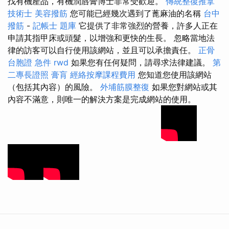
找有機產品，有機潤唇膏博士非常受歡迎。
傳統整復推拿
技術士
美容撥筋
您可能已經幾次遇到了蓖麻油的名稱
台中
撥筋
-
記帳士 題庫
它提供了非常強烈的營養，許多人正在
申請其指甲床或頭髮，以增強和更快的生長。 忽略當地法
律的訪客可以自行使用該網站，並且可以承擔責任。
正骨
台胞證 急件
rwd
如果您有任何疑問，請尋求法律建議。
第
二專長證照
膏肓
經絡按摩課程費用
您知道您使用該網站
（包括其內容）的風險。
外埔筋膜整復
如果您對網站或其
內容不滿意，則唯一的解決方案是完成網站的使用。