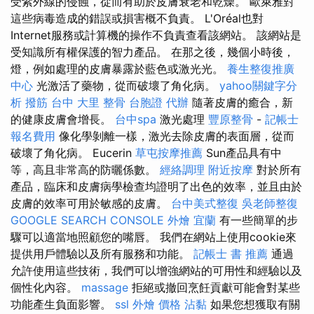
受紫外線的侵蝕，從而有助於皮膚衰老和乾燥。 歐萊雅對
這些病毒造成的錯誤或損害概不負責。 L'Oréal也對
Internet服務或計算機的操作不負責查看該網站。 該網站是
受知識所有權保護的智力產品。 在那之後，幾個小時後，
燈，例如處理的皮膚暴露於藍色或激光光。
養生整復推廣
中心
光激活了藥物，從而破壞了角化病。
yahoo關鍵字分
析
撥筋 台中
大里 整骨
台胞證 代辦
隨著皮膚的癒合，新
的健康皮膚會增長。
台中spa
激光處理
豐原整骨
-
記帳士
報名費用
像化學剝離一樣，激光去除皮膚的表面層，從而
破壞了角化病。 Eucerin
草屯按摩推薦
Sun產品具有中
等，高且非常高的防曬係數。
經絡調理
附近按摩
對於所有
產品，臨床和皮膚病學檢查均證明了出色的效率，並且由於
皮膚的效率可用於敏感的皮膚。
台中美式整復
吳老師整復
GOOGLE SEARCH CONSOLE
外燴 宜蘭
有一些簡單的步
驟可以適當地照顧您的嘴唇。 我們在網站上使用cookie來
提供用戶體驗以及所有服務和功能。
記帳士 書 推薦
通過
允許使用這些技術，我們可以增強網站的可用性和經驗以及
個性化內容。
massage
拒絕或撤回烹飪貢獻可能會對某些
功能產生負面影響。
ssl
外燴 價格
沾黏
如果您想獲取有關