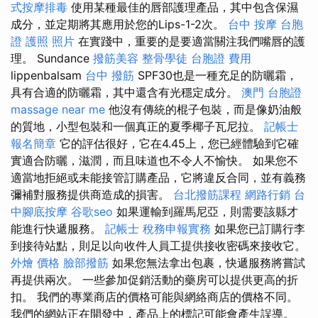
式按摩排毒
使用某種最佳的唇部護理產品，其中包含保濕
成分，並定期將其應用於您的Lips-1-2次。
台中 按摩
台胞
證 護照 照片
在實踐中，重要的是要適當關注我們嘴唇的護
理。 Sundance
撥筋美容
整骨學徒
台胞證 費用
lippenbalsam
台中 撥筋
SPF30也是一種充足的防曬霜，
具有合適的防曬霜，其中還含有光穩定成分。
澳門 台胞證
massage near me
他沒有傳統的棍子包裝，而是像奶油般
的質地，小型包裝和一個真正的夏季椰子瓦尼拉。
記帳士
報名簡章
它的評估很好，它在4.45上，您已經體驗到它確
實適合防曬，滋潤，而且味道也不令人不愉快。 如果您不
適當地拒絕或未能接管訂購產品，它將違反合同，並有義務
彌補對服務提供商造成的損害。
台北撥筋課程
網路行銷
台
中腳底按摩
谷歌seo
如果運輸到羅馬尼亞，則需要該縣才
能進行快遞服務。
記帳士 稅務申報實務
如果您已訂購行李
到接待站點，則足以向收件人員工提供接收密碼來接收它。
外燴 價格
臉部撥筋
如果您無法拿出包裹，快遞服務將嘗試
再提供兩次。 一些參加促銷活動的藥房可以提供更高的折
扣。 我們的專業商店的價格可能與網絡商店的價格不同。
我們的網站正在開發中，產品上的標記可能會產生誤導。