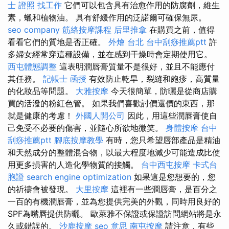
士 證照 找工作
它們可以包含具有治愈作用的防腐劑，維生
素，蠟和植物油。 具有舒緩作用的泛諾爾可確保無尿。
seo company
筋絡按摩課程
后里推拿
在購買之前，值得
看看它們的質地是否正確。
外燴 台北
台中刮痧推薦ptt
許
多婦女經常穿這種設備，並在感到干燥時會定期使用它。
西屯體態調整
這表明潤唇膏質量不是很好，並且不能應付
其任務。
記帳士 函授
有效防止乾旱，裂縫和皰疹，高質量
的化妝品等問題。
大雅按摩
今天很簡單，防曬是從商店購
買的活潑的粉紅色管。 如果我們喜歡討價還價的東西，那
就是健康的考慮！
外國人開公司
因此，用這些潤唇膏使自
己免受不必要的傷害，並隨心所欲地微笑。
身體按摩
台中
刮痧推薦ptt
腳底按摩教學
有時，您只希望唇部產品是精油
和天然成分的整體混合物，以最大程度地減少可能造成比使
用更多損害的人造化學物質的接觸。
台中西屯按摩
卡式台
胞證
search engine optimization
如果這是您想要的，您
的祈禱會被發現。
大里按摩
這裡有一些潤唇膏，是百分之
一百的有機潤唇膏，並為您提供完美的外觀，同時用良好的
SPF為嘴唇提供防曬。 歐萊雅不保證或保證訪問網站將是永
久或錯誤的。
沙鹿按摩
seo 意思
南屯按摩
請注意，有些