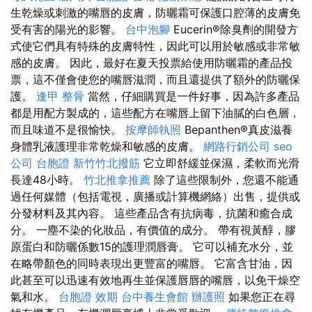
生乾燥或刺激的嘴唇的皮膚，防曬霜可保護口腔薄的皮膚免
受有害的陽光的影響。
台中泡腳
Eucerin®除臭劑的開發方
式使它們具有特殊的皮膚特性，因此可以用於敏感或非常敏
感的皮膚。 因此，最好在夏天投票給使用防曬霜的產品投
票，這不僅會使您的嘴唇滋潤，而且還提供了額外的防曬保
護。
逢甲 整骨
當然，仔細購買是一件好事，因為許多產品
都是用配方製成的，這些配方在嘴唇上留下油膩的白色層，
而且味道不是很愉快。
按摩師執照
Bepanthen®真皮滋養
身體乳液護理非常乾燥和敏感的皮膚。
網路行銷公司
seo
公司
台胞證
新竹竹北撥筋
它立即舒緩並保濕，柔軟而光滑
長達48小時。
竹北推拿推薦
除了這些限制外，您還不能通
過任何媒體（包括電視，廣播或計算機網絡）出售，提供或
分發材料及其內容。 這些產品含有抗病毒，抗菌和癒合成
分。 一塵不染的化妝品，有價值的成分。 帶有視黃醇，膠
原蛋白和防曬係數15的護理潤唇膏。 它可以補充水分，並
在略帶顏色的同時表現出更豐富的嘴唇。 它富含甘油，因
此甚至可以迅速有效地再生並保護唇唇的嘴唇，以免干燥空
氣和水。
台胞證 效期
台中養生會館
辦護照
如果您正在尋