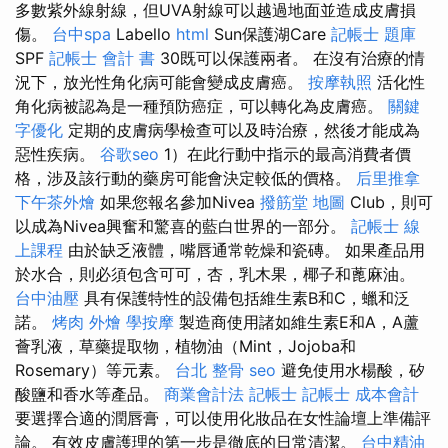
多數紫外線射線，但UVA射線可以越過地面並造成皮膚損
傷。
台中spa
Labello
html
Sun保護湖Care
記帳士 題庫
SPF
記帳士 會計 書
30既可以保護兩者。 在沒有治療的情
況下，放光性角化病可能會變成皮膚癌。
按摩執照
活化性
角化病被認為是一種預防癌症，可以轉化為皮膚癌。
關鍵
字優化
定期的皮膚病學檢查可以及時治療，然後才能成為
惡性疾病。
谷歌seo
1）在此行動中指示的最高消費者價
格，涉及該行動的藥房可能會決定較低的價格。
后里推拿
下午茶外燴
如果您報名參加Nivea
撥筋堂 地圖
Club，則可
以成為Nivea興奮和驚喜的藍白世界的一部分。
記帳士 線
上課程
由於缺乏液體，嘴唇通常乾燥和瓷磚。 如果產品用
於水合，則必須包含可可，杏，乳木果，椰子和蓖麻油。
台中油壓
具有保護特性的設備包括維生素B和C，蠟和泛
諾。
烤肉 外燴
學按摩
製造商使用諸如維生素E和A，A蘆
薈乳液，草藥提取物，植物油（Mint，Jojoba和
Rosemary）等元素。
台北 整骨
seo
避免使用水楊酸，矽
酸鹽和香水等產品。
商業會計法 記帳士
記帳士 成本會計
要選擇合適的潤唇膏，可以使用化妝品在女性論壇上準備評
論。 有效皮膚護理的第一步是徹底的日常清潔。
台中精油