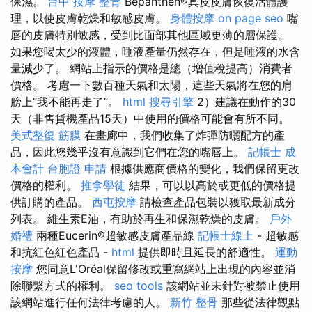
保濕。
台中 按摩 整骨
Bepanthen®真皮皮膚恢復活體護
理，以使皮膚乾燥和敏感皮膚。
身體按摩
on page seo
嘴
唇的皮膚特別敏感，受到比面部其他區域更薄的層保護。
如果您喝太少的液體，唾液產量仍然存在，但是唾液的水含
量減少了。 網站上指示的價格是總（增值稅提高）消費者
價格。 考慮一下數百種天氣和太陽，這些天氣將在您的肩
膀上“我不能再走了”。
html
搜尋引擎
2）建議在動作的30
天（非售貨機產品15天）中使用的價格可能會有所不同。
美式整復 筋膜
在畫廊中，我們收集了炸彈防曬配方的產
品，因此您幾乎沒有意識到它們在您的嘴唇上。
記帳士 成
本會計
台胞證 申請
根據供應商價格的變化，我們保留更改
價格的權利。
推拿學徒
結果，可以以高於或更低的價格提
供訂購的產品。
西屯按摩
請檢查產品包裝以獲取最新成分
列表。 維生素E油，有助於再生和保濕乾燥的皮膚。
戶外
婚禮
兩種Eucerin®超敏感皮膚產品線
記帳士線上
- 超敏感
和抗紅色紅色產品 -
html
提供即時且延長的舒適性。
運動
按摩
您同意L'Oréal保留修改或重寫網站上出現的內容並消
除聯繫方式的權利。
seo tools
該網站並未針對被禁止使用
該網站進行任何法律考慮的人。
新竹 整骨
那些從法律觀點