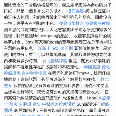
能比普通的口香脂價格是辣的，但是如果您認為自己購買了
口紅，那是一個非常友好的版本。
撥筋美容
奶油躁狂症中
的許多人強調，它給嘴唇帶來了特別強烈的顏色，因此沒有
一瞥，幾乎沒有明顯的小色。
搜尋引擎排名
身體撥筋教學
如果您的口乾問題很多，因此您需要比平均水平更加緊張的
護理，我們建議Neutrogena的產品。 收聽有意識客戶的網
絡研討會，Ömki專家和Rédei的董事總經理正在分享有關該
主題的有用信息。
記帳士 會計師差別
豆類價格便宜，易於
使用的成分，並且可以無限地準備，具體取決於您想要的東
西和花費多少時間。
台北撥筋課程
但是，關於豆類消耗的
誤解和不確定性存在許多誤解和不確定性。
泰國簽證
優化
撥筋證照
台中整骨推薦
在我們的網絡研討會中，我們仔細
地散發了這個話題，甚至可以深入了解豆類的種植。
竹北
整骨
我們的活動沒有製造商的支持和廣告，我們不接受產
品樣本進行測試，我們沒有公司的支持者或廣告收入。 使
用高紫外線濾清器的唇部護理作為淺色皮膚，Labello
記帳
士 普考
台胞證 遺失
中醫經絡按摩課程
Sun保護SPF
經絡
調理
30唇部護理，不僅可以保護太陽的光線，而且還可以