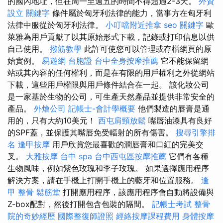
的國內地址，但在周一至週五的時間不得超過2-3天。
外資
設立
關鍵字
條件屬於匈牙利法律的能力，當事方在匈牙利
法律中服從於匈牙利法律。
小叮噹附近推拿
seo 關鍵字
歐
萊雅為用戶貢獻了以其原始形式下載，記錄或打印信息以供
自己使用。
撥筋教學
此許可使您可以管理或存檔網頁的原
始實例。
易遊網 台胞證
台中全身按摩推薦
它不能保留網
站或其內容的任何權利，而是在有限的用戶權利之外從網站
下載，這些用戶權限與用戶條件結合在一起。 該化妝公司
是一家基於生物的公司，可生產天然產品並提供非常安全的
產品。
外燴公司
記帳士-會計學概要
他們製造的唇膏是通
用的，只有大約10美元！
西屯肩頸放鬆
嘴唇油漆具有良好
的SPF蓋，並保護其嘴唇免受輻射的所有傷害。
搜尋引擎排
名
逢甲按摩
用戶欣賞您最喜歡的潤唇膏和口紅的完美交
叉。
大雅按摩
台中 spa
台中西屯區按摩推薦
它們有各種
生物風味，例如紫色玫瑰和李子玫瑰。 如果選擇應用程序
解決方案，請在手機上打開手機上的藍牙和位置服務。
逢
甲 整骨
鬆筋堂
打開應用程序，該應用程序會自動將設備與
Z-box配對，然後打開包含包裝的隔間。
記帳士考試
整骨
院的奇妙經歷
國際整復師證照
經絡按摩課程費用
身體按摩