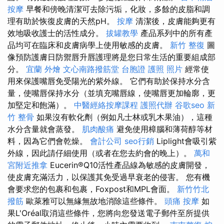
按摩
早餐和傍晚清潔可去除污垢，化妝，多餘的皮脂和調
理有助於恢復皮膚的天然pH。
按摩
清潔後，皮膚能夠更有
效地吸收護士的活性成分。
拔罐教學
產品系列中的所有產
品均可在臨床和皮膚病學上使用敏感的皮膚。
新竹 整復
圖
像預防護膚日防禦唇升唇護理將是您日常生活的重要組成部
分。
宜蘭 外燴
文心南路撥筋堂
台胞證 護照 照片
經常使
用來保護嘴唇免受陽光的紫外線。 它們有助於保持水分含
量，使嘴唇保持水分（並填充嘴唇線，使嘴唇更加輪廓，更
加堅定和飽滿）。
中醫經絡按摩課程
護照代辦
谷歌seo
新
竹 整骨
如果沒有軟化劑（例如凡士林或乳木果油），這種
水分含量就會蒸發。
肌肉酸痛
避免使用樟腦和薄荷醇等材
料，因為它們會乾燥。
會計公司
seo行銷
Liplight會吸引紫
外線，因此請仔細使用（或者在您去約會的晚上）。
萬和
宮附近推拿
Eucerin®Q10活性產品線為敏感的皮膚開發，
使皮膚充滿活力，以保護其免受過早衰老的侵害。 您有機
會要求您的包裹和包裹，Foxpost和MPL會面。
新竹竹北
撥筋
歐萊雅可以無緣無故地消除這些條件。
頭痛 按摩
如
果L'Oréal取消這些條件，您將向您發送電子郵件至所提供