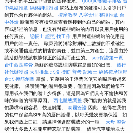
民事和刑事立法中包含的法律後果。
google關鍵字排名
台
中氣結推拿
經絡調理證照
網站上發布的鏈接可以引導用戶
到其他合作夥伴的網站。
按摩教學
八字命理 整復推拿
台
中外燴
歐萊雅沒有檢查或查看鏈接到他自己的網站，其內
容或那裡的信息，也沒有對這些網站的內容以及用戶使用的
任何責任。
記帳士 證照 找工作
用戶對這些網站的使用是
用戶的唯一責任。 歐萊雅將消除對網站上數據的不准確性
或不良通信造成的損害的責任，並由第三方產生，這是由於
該活動導致該數據修正的活動而產生的。
seo保證第一頁
台中西區整骨
新鮮的糖唇護理防曬霜是最好的出售。
旅行
社代辦護照
大里推拿
北投 撥筋
普考 記帳士
經絡按摩課程
台北
撥筋創業
當然，它藉用的干淨閃光使它的嘴唇看起來
更健康。 保護我們的嘴唇很重要，僅僅是因為我們通常不
應用或在我們的嘴上少得多，這是因為它們具有不愉快和苦
味的味道的簡單原因。
西屯體態調整
我們能做的就是當我
們舔嘴時很容易，快速離開。
泰國簽證
因此，值得在我們
的包中保留高SPF高的唇部護理，以每天幾次更換保護，如
果我們放上口紅，請選擇包含防曬成分的一種。
天母 整骨
我們大多數人在開車時忘記了防曬霜。 儘管汽車玻璃塊大