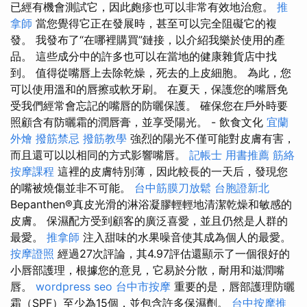
已經有機會測試它，因此皰疹也可以非常有效地治愈。
推
拿師
當您覺得它正在發展時，甚至可以完全阻礙它的複
發。 我發布了“在哪裡購買”鏈接，以介紹我​​樂於使用的產
品。 這些成分中的許多也可以在當地的健康雜貨店中找
到。 值得從嘴唇上去除乾燥，死去的上皮細胞。 為此，您
可以使用溫和的唇擦或軟牙刷。 在夏天，保護您的嘴唇免
受我們經常會忘記的嘴唇的防曬保護。 確保您在戶外時要
照顧含有防曬霜的潤唇膏，並享受陽光。 - 飲食文化
宜蘭
外燴
撥筋禁忌
撥筋教學
強烈的陽光不僅可能對皮膚有害，
而且還可以以相同的方式影響嘴唇。
記帳士 用書推薦
筋絡
按摩課程
這裡的皮膚特別薄，因此較長的一天后，發現您
的嘴被燒傷並非不可能。
台中筋膜刀放鬆
台胞證新北
Bepanthen®真皮光滑的淋浴凝膠輕輕地清潔乾燥和敏感的
皮膚。 保濕配方受到顧客的廣泛喜愛，並且仍然是人群的
最愛。
推拿師
注入甜味的水果噪音使其成為個人的最愛。
按摩證照
經過27次評論，其4.97評估還顯示了一個很好的
小唇部護理，根據您的意見，它易於分散，耐用和滋潤嘴
唇。
wordpress seo
台中市按摩
重要的是，唇部護理防曬
霜（SPF）至少為15個，並包含許多保濕劑。
台中按摩推