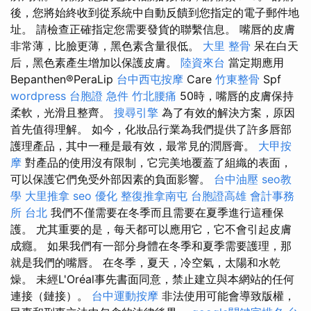
後，您將始終收到從系統中自動反饋到您指定的電子郵件地
址。 請檢查正確指定您需要發貨的聯繫信息。 嘴唇的皮膚
非常薄，比臉更薄，黑色素含量很低。
大里 整骨
呆在白天
后，黑色素產生增加以保護皮膚。
陸資來台
當定期應用
Bepanthen®PeraLip
台中西屯按摩
Care
竹東整骨
Spf
wordpress
台胞證 急件
竹北腰痛
50時，嘴唇的皮膚保持
柔軟，光滑且整齊。
搜尋引擎
為了有效的解決方案，原因
首先值得理解。 如今，化妝品行業為我們提供了許多唇部
護理​​產品，其中一種是最有效，最常見的潤唇膏。
大甲按
摩
對產品的使用沒有限制，它完美地覆蓋了組織的表面，
可以保護它們免受外部因素的負面影響。
台中油壓
seo教
學
大里推拿
seo 優化
整復推拿南屯
台胞證高雄
會計事務
所 台北
我們不僅需要在冬季而且需要在夏季進行這種保
護。 尤其重要的是，每天都可以應用它，它不會引起皮膚
成癮。 如果我們有一部分身體在冬季和夏季需要護理，那
就是我們的嘴唇。 在冬季，夏天，冷空氣，太陽和水乾
燥。 未經L'Oréal事先書面同意，禁止建立與本網站的任何
連接（鏈接）。
台中運動按摩
非法使用可能會導致版權，