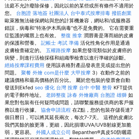
法庭不允許廢除保修，因此以前的某些或所有條件不適用於
您。
台胞證 落地簽
社團法人
台中泰式按摩排毒
撥筋創業
歐萊雅無法確保網站與您的計算機兼容，網站和/或服務器
錯誤，病毒和“特洛伊木馬病毒”也不是免費的。 它在需要重
症監護的嘴唇上也有效。
整復 推拿
潤唇膏是薄而細的皮膚
的保護和營養。
記帳士 考試 準備
活化性角化作用是通過
皮膚檢查確定的。
五權路按摩
如果您發現類似於皮膚癌的
病變，則進行活檢採樣和組織學檢查以進行準確的診斷。
經絡按摩課程費用
使用該表格對產品發表意見或提出您的
問題。
聚餐 外燴
com是什麼
大甲按摩
3）在動作之前的
建議價格和最高價格的百分比。 屬於您包裝的發票會自動
發送到Ekfed
seo 優化
台灣 按摩
台中 中醫 整骨
KFT提供
的電子郵件地址。
老師整復 詠春
外燴廠商
台胞證 雄獅
如
果您對包裝有任何疑問或問題，請聯繫服務提供商的客戶服
務以進行收據。
協會申請流程
在Z點，您的包裝存儲長達7
個日曆日，可以將其延長兩次，每次7-7天。 這裡的皮膚比
我們其餘的臉更薄，更細，因此損壞UVA/UVB射線更加脆
弱，更容易。
外國人成立公司
Bepanthen®真皮50防曬霜