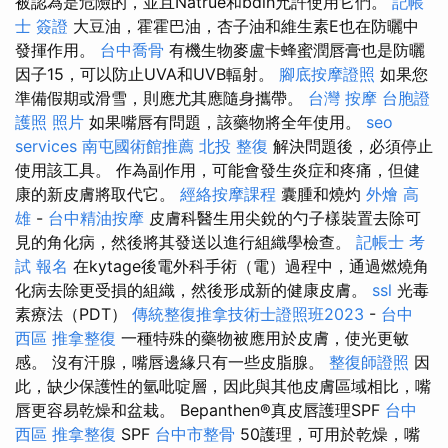
被認為是危險的，並且Natrue和bdih允許使用它們。
記帳
士 簽證
大豆油，霍霍巴油，杏子油和維生素E也在防曬中
發揮作用。
台中喬骨
有機生物麥盧卡蜂蜜潤唇膏也是防曬
因子15，可以防止UVA和UVB輻射。
腳底按摩證照
如果您
準備假期或滑雪，則應尤其應隨身攜帶。
台灣 按摩
台胞證
護照 照片
如果嘴唇有問題，該藥物將全年使用。
seo
services
南屯國術館推薦
北投 整復
解決問題後，必須停止
使用該工具。 作為副作用，可能會發生炎症和疼痛，但健
康的新皮膚將取代它。
經絡按摩課程
囊腫和燒灼
外燴 高
雄
-
台中精油按摩
皮膚科醫生用尖銳的勺子樣裝置去除可
見的角化病，然後將其發送以進行組織學檢查。
記帳士 考
試 報名
在kytage後電外科手術（電）過程中，通過燃燒角
化病去除更受損的組織，然後形成新的健康皮膚。
ssl
光毒
素療法（PDT）
傳統整復推拿技術士證照班2023
-
台中
西區 推拿整復
一種特殊的藥物被應用於皮膚，使光更敏
感。 沒有汗腺，嘴唇邊緣只有一些皮脂腺。
整復師證照
因
此，缺少保護性的氫吡啶層，因此與其他皮膚區域相比，嘴
唇更容易乾燥和盆栽。 Bepanthen®真皮唇護理SPF
台中
西區 推拿整復
SPF
台中市整骨
50護理，可用於乾燥，嘴