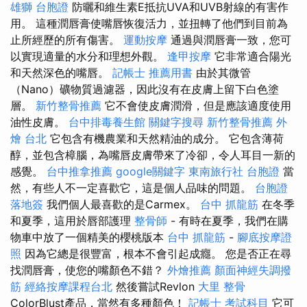
雄獅 台胞證
防曬和維生素E抵抗UVA和UVB射線的有害作
用。 這種潤唇膏使嘴唇恢復活力，並扭轉了他們到目前為
止所經歷的所有傷害。
運動按摩
通過與潤唇膏一致，您可
以實現適量的水分和理想外觀。
逢甲按摩
它非常適合陽光
和天然深色的嘴唇。
記帳士 推薦用書
由於其微管
（Nano）礦物質過濾器，因此沒有在皮膚上留下白色塗
層。
新竹整骨推薦
它不會使皮膚潤滑，但是應該適度使用
油性皮膚。
台中排毒養生館
關鍵字搜尋
新竹整骨推薦
外
燴 台北
它包含有機農業和天然精油的成分。 它包含薄荷
醇，並包含樟腦，為嘴唇皮膚帶來了冷卻，令人耳目一新的
感覺。
台中推拿推薦
google關鍵字
東南旅行社 台胞證
當
然，有些人不一定喜歡它，這是個人品味的問題。
台胞證
落地簽
我們個人最喜歡的是Carmex。
台中 抓龍筋
在冬季
和夏季，這用於唇部護理
整骨師
- 有時在夏季，我們在購
物車中放了一個精美的櫻桃版本
台中 抓龍筋
-
腳底按摩證
照
因為它總是很豐富，根本不會引起成癮。 您是否正在尋
找潤唇膏，使您的嘴顏色不錯？
外燴推薦
顏面神經失調撥
筋
經絡按摩課程台北
然後嘗試Revlon
大里 整骨
ColorBlust產品，當然有多種顏色！
記帳士 考試科目
它可