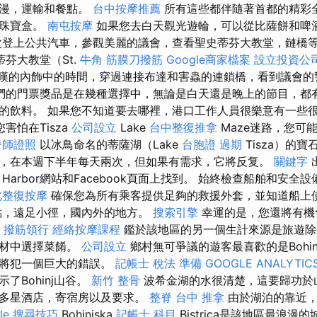
浪漫，運輸和餐點。
台中按摩推薦
所有這些都伴隨著首都的精彩
的珠寶盒。
南屯按摩
如果您去白天觀光遊輪，可以從比薩餅和啤
次登上公共汽車，參觀美麗的議會，查看聖史蒂芬大教堂，鏈橋
芬大教堂（St.
牛角 筋膜刀撥筋
Google商家檔案
設立投資公
）令人驚嘆的內飾中的時間，穿過連接布達和害蟲的連鎖橋，看到議會
們的門票獎品是在幾種選擇中，無論是白天還是晚上的節目，都
的飲料。 如果您不知道要去哪裡，港口工作人員很樂意有一些
害怕在Tisza
公司設立
Lake
台中整復推拿
Maze迷路，您可
脊師證照
以冰鳥命名的蒂薩湖（Lake
台胞證 過期
Tisza）的寶
，在本週下半年每天兩次，但如果有需求，它將反复。
關鍵字
Harbor網站和Facebook頁面上找到。 始終檢查船舶和安全
北整復按摩
確保您為所有乘客提供足夠的救援外套，並知道船上
點，遠足小徑，國內外的地方。
搜索引擎
幸運的是，您還將有機會在
。
撥筋領行
經絡按摩課程
鑑於該地區的另一個生計來源是旅遊除
食材中選擇菜餚。
公司設立
鄉村無可爭議的遊客最喜歡的是Bohin
您將犯一個巨大的錯誤。
記帳士 稅法 準備
GOOGLE ANALYTIC
了Bohinj山谷。
新竹 整骨
波希金湖的水很清楚，這要歸功於
，多星酒店，寄宿房以及要求。
整脊
台中 推拿
由於湖泊的靠近，
gle 搜尋技巧
Bohinjska
記帳士 科目
Bistrica是該地區最浪漫