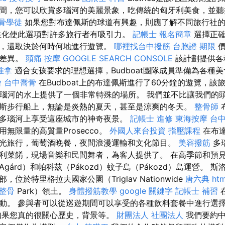
間，您可以欣賞多瑙河的美麗景象，吃傳統的匈牙利美食，並聽
骨學徒
如果您對布達佩斯的球道有興趣，則應了解不同旅行社的
性化使此選項對許多旅行者有吸引力。
記帳士 報名簡章
選擇正確
，還取決於何時何地進行遊覽。
哪裡找台中撥筋
台胞證 期限
價
大差異。
頭痛 按摩
GOOGLE SEARCH CONSOLE
該計劃提供各
推拿
適合女孩要求的理想選擇，Budboat團隊成員準備為各種
燴
台中喬骨
在Budboat上的布達佩斯進行了60分鐘的遊覽，
多瑙河的水上提供了一個非常特殊的場所。 我們並不比讓我們的
斯步行船上，無論是炎熱的夏天，甚至是涼爽的冬天。
整骨師
多瑙河上享受這座城市的神奇夜景。
記帳士 進修
東海按摩
台
無限量的高質量Prosecco。
外國人來台投資
指壓課程
在布
光旅行，葡萄酒晚餐，夜間浪漫運輸和文化節目。
美容撥筋
多
利菜餚，現場音樂和民間舞者，為客人提供了。 在高季節和預
gárd）和帕科茲（Pákozd）蚊子島（Pákozd）島運營。 
位於特里格拉夫國家公園（Triglav Nationwide
唐六典
htm
 整骨
Park）領土。
身體撥筋教學
google 關鍵字
記帳士 補習
動。 參與者可以從巡遊期間可以享受的各種飲料套餐中進行選
如果您真的很關心歷史，背景等。
財團法人 社團法人
我們要約中