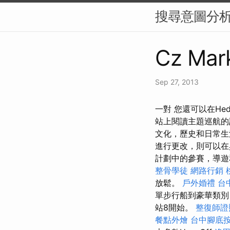
搜尋意圖分析
Cz Mark
Sep 27, 2013
一對 您還可以在Hed
站上閱讀主題巡航的
文化，歷史和日常生
進行更改，則可以在
計劃中的參賽，導遊
整骨學徒
網路行銷
放鬆。
戶外婚禮
台
單步行船到豪華類別，
站8開始。
整復師證
餐點外燴
台中腳底