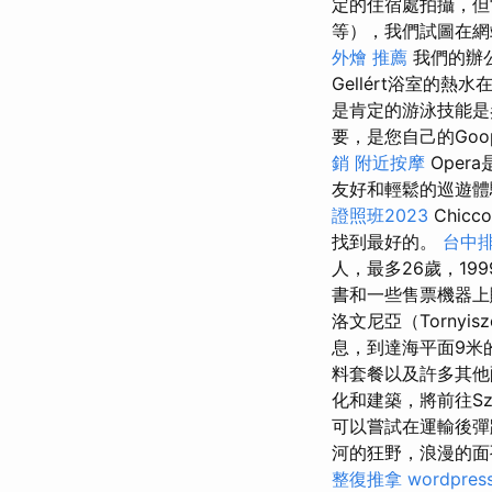
定的住宿處拍攝，
等），我們試圖在網
外燴 推薦
我們的辦公
Gellért浴室的
是肯定的游泳技能是
要，是您自己的Go
銷
附近按摩
Oper
友好和輕鬆的巡遊體
證照班2023
Chi
找到最好的。
台中
人，最多26歲，199
書和一些售票機器
洛文尼亞（Tornyi
息，到達海平面9米的
料套餐以及許多其他配
化和建築，將前往Sze
可以嘗試在運輸後彈
河的狂野，浪漫的面孔，您
整復推拿
wordpres