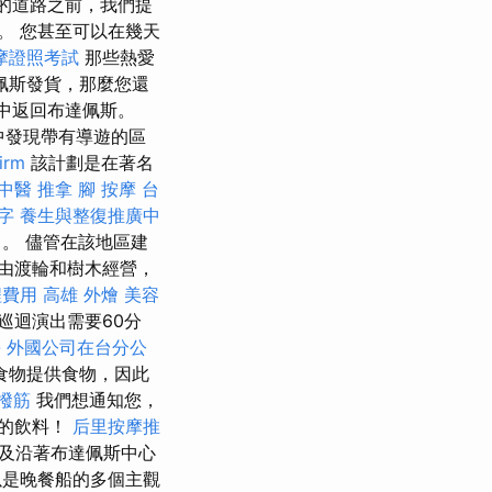
始的道路之前，我們提
。 您甚至可以在幾天
摩證照考試
那些熱愛
佩斯發貨，那麼您還
行中返回布達佩斯。
中發現帶有導遊的區
irm
該計劃是在著名
中醫 推拿
腳 按摩
台
鍵字
養生與整復推廣中
。 儘管在該地區建
由渡輪和樹木經營，
程費用
高雄 外燴
美容
巡迴演出需要60分
學
外國公司在台分公
食物提供食物，因此
 撥筋
我們想通知您，
味的飲料！
后里按摩推
以及沿著布達佩斯中心
是晚餐船的多個主觀