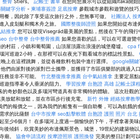
 整骨
Stiers。
記帳士 書單
在您向您展示可以從組織Itaka開
oo關鍵字分析
-
柬埔寨簽證
足底按摩
參觀城市參觀和遊覽的技巧
用餐，因此除了享受這次旅行之外，您無事可做。
社團法人
按
以進入皮划艇和獨木舟之旅。
國際整復師證照
如果您開始從布達
氣結推拿
您可以發現Visegrád最美麗的景點，然後在下午的飛
seo
台中整脊
台中整骨推薦
如果您喜歡的話，可以在可選遊覽
適的村莊，小鎮和葡萄園，山頂屋頂露出浪漫的城堡廢墟。
cpa f
瑙河巡遊2小時，在那裡可以在夜光下觀看城市的標誌性景點。
在晚上在這裡跳舞，並從各種飲料包裝中進行選擇。
google關
他們由派對後的派對巴士攜帶，並獲得了市區俱樂部的跳過入口
但任務並非不可能。
竹北整復推拿推薦
台中氣結推拿
主要定居點
的巡遊指導著令人垂涎的阻力。
學習按摩
台胞證 高雄
記帳士課
落的奇妙顏色以及多瑙河彎道具有非常獨特的體驗。 這次壯觀的
完美放鬆和放鬆，並在市區步行後充電。
新竹 外燴
經絡按摩教
我們的報價之一，因為我們的船隻有一個自助餐，可以為飢餓的
有需求的比薩餅
台中市按摩
seo點擊軟體
台胞證 護照 照片
台北
起至少6個月！ 在多瑙河上度過一個愉快的下午，手裡拿著美
向後傾斜，欣賞美妙的布達佩斯景色，城堡，19世紀的建築物
的寺廟。
協會申請流程
按摩證照班
護照換發
完美的整日計劃可以