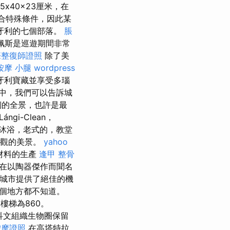
x40x23厘米，在
合特殊條件，因此某
牙利的七個部落。
脹
達佩斯是巡遊期間非常
際整復師證照
除了美
按摩 小腿
wordpress
牙利寶藏並享受多瑙
中，我們可以告訴城
側的全景，也許是最
gi-Clean，
以看到沐浴，老式的，教堂
賞景觀的美景。
yahoo
材料的生產
逢甲 整骨
在以陶器傑作而聞名
城市提供了絕佳的機
各個地方都不知道。
樓梯為860。
科文組織生物圈保留
按摩證照
在高塔特拉