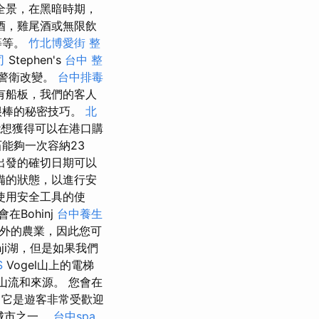
全景，在黑暗時期，
酒，雞尾酒或無限飲
等等。
竹北博愛街 整
司
Stephen's
台中 整
的警衛改變。
台中排毒
有船板，我們的客人
很棒的秘密技巧。
北
能想獲得可以在港口購
石能夠一次容納23
出發的確切日期可以
設備的狀態，以進行安
使用安全工具的使
Bohinj
台中養生
外的農業，因此您可
ji湖，但是如果我們
S
Vogel山上的電梯
山流和來源。 您會在
它是遊客非常受歡迎
的城市之一。
台中spa