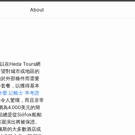
About
Heda Tours網
希望對城市或地區的
由於外部條件而需要
餐套餐，以獲得基本
是什麼
記帳士 準考證
僅令人驚嘆，而且非常
為4.000美元的簡
是從Siófok船舶
的巡迴演出將被保證。
佩斯的大多數酒店或