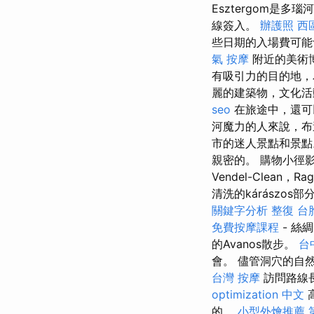
Esztergom是
線簽入。
辦護照
西
些日期的入場費可
氣 按摩
附近的美術博
有吸引力的目的地，
麗的建築物，文化活
seo
在旅途中，還可
河魔力的人來說，
市的迷人景點和景點
親密的。 購物小徑影響
Vendel-Clea
清洗的kárászo
關鍵字分析
整復
台
免費按摩課程
- 絲
的Avanos散步。
台
會。 儘管洞穴的自
台灣 按摩
訪問路線長
optimization 中文
的。
小型外燴推薦