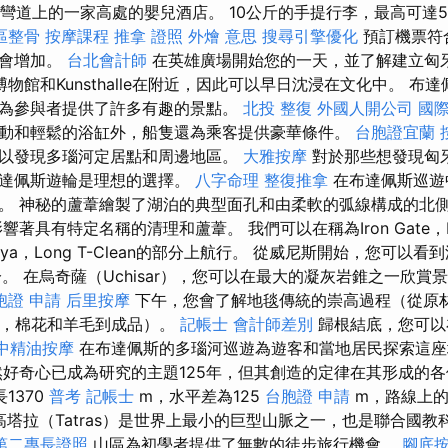
多瑙河彎道上的一家高處的嬰兒酒店。 10公斤的手提行李，最高可達55
區整骨
按摩課程
推拿 證照
外燴 意思
搜尋引擎優化
預訂機票符
能會增加。
台北會計師
在英雄廣場開始您的一天，並了解建立匈
物館和Kunsthalle在附近，因此可以早日沈浸在文化中。 布
為參與者提供了許多有趣的景點。
北投 整復
外國人開公司
國
動和輕鬆的浴缸外，船隻還為乘客提供豪華條件。
台胞證宜蘭
以發現多瑙河定居點和周邊地區。
大雅按摩
對於那些想發現匈
布達佩斯遊輪是理想的選擇。
八字命理 整復推拿
在布達佩斯巡遊
。 神秘的蘆葦繪製了湖泊的典型面孔和由柔軟的弧線構成的北
著具有特定名稱的清理和蘆葦。 我們可以在稱為Iron Gate，Lán
n，Ragya，Long T-Clean的部分上航行。 從威尼斯開始，您可
s部分。 在烏奇薩（Uchisar），您可以在最大的凝灰岩錐之一欣
胞證 申請
后里按摩
下午，您會了解地毯傳統的崇高過程（從原
綢，棉花和羊毛到成品）。
記帳士 會計師差別
歸根結底，您可以
中精油按摩
在布達佩斯的多瑙河巡遊為遊客和當地居民探索這座
然好奇心已成為研究的主題125年，但其創造的定律在其形成的
1370
普考 記帳士
m，水平差為125
台胞證 申請
m，路線上的
高塔拉（Tatras）是世界上最小的巨型山脈之一，也是聯合國教
第二專長證照
山區為初學者提供了無數的徒步旅行機會。
腳底