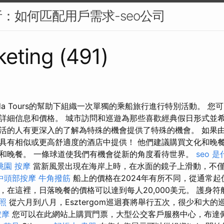
：如何匹配用戶需求-seo公司
eting (491)
a Tours的幫助下組織一次單獨的乘船旅行進行特別活動。 您可以在
詳細信息和價格。 城市訪問和巡遊為那些喜歡經典假日形式並
活的人有更深入的了解為特殊的機會提供了特殊的機會。 如果
具有相似或更高舒適度的酒店中提供！ 他們建議購買文化和晚
和晚餐。 一條球道使我們有機會從新的角度看待世界。
seo 
桃園 按摩
當新風景出現在海岸上時，在水面的鏡子上滑動，不
中頭部按摩
牛角撥筋
船上的價格在2024年有所不同，從通常起價
在這裡，日落晚餐的價格可以達到每人20,000美元。 護身符船總
照
從六月到八月，Esztergom巡迴賽將舉行五次，很少和大
按摩
您可以在此網站上購買門票，大型公交客戶服務中心，布達