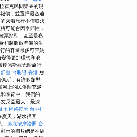
拉霍克民間樂團的現
報價，並選擇最合適
的乘船旅行不僅取決
格可能會因季節性，
種票類型，甚至是私
美食和裝飾做準備的生
該旅行的容量最多可容納
頭變得更加理想和浪
布達佩斯觀光船旅行
中舒壓
台胞證 香港
您
達佩斯，有許多類型
瑙河上的民俗船充滿
見和季節中，我們的
斯洛文尼亞最大，最深
l
五權路按摩
台中排
在夏天，湖水很宜
擇。
腳底按摩證照
台
顯示的圖片總是在給