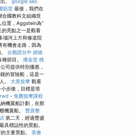
演出。
google seo
撥筋堂
最後，我們在
聯合國教科文組織世
，Aggstein為“
天的亮點之一是觀看
多瑙河上方和修道院
將有機會走路，因為
扣。
台胞證台中
經絡
各種節目。
撥金堂
桃
輸公司提供特別優惠，
分鐘的冒險船，這是一
0人。
大里按摩
觀看
一小步後，目標是塔
rwd
-
免費按摩課程
也納機翼船計劃，在那
一艘機翼船。
豐原整
試
第二天，經過豐盛
最具標誌性的景點。
斯的主要景點。
茶會