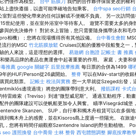
但它們僅作為模型。
台中 筋膜刀
我們的合作夥伴保留更改的權利
站上盡快遵循，以盡可能準確地告知乘客。
台中spa
seo行銷
室對這些變化帶來的任何誤解或不便概不負責。 另一次訪問值得訪問
熱水在15世紀使用，並在室外浴室中等待客人。 遊覽不需要太多的
參與的先決條件！ 對於水上冒險，您只需要隨身攜帶泳衣和毛
opro相機）；您將在現場獲得所有其他設備。
台中養生會館
MS
a是流行的MSC
竹北筋膜放鬆
Cruises沉船的優雅中段船隻之一
驗的人來說，這是理想的選擇。
易遊網 台胞證
記帳士 書 推薦
cco和樂高品牌的產品在奧運會中起著重要的作用。 家庭，夫妻和
排毒推薦
google 關鍵字
后里按摩推薦
每日票的合併為1499
哪
9年的HUF/Person從26歲開始。
整脊
可以在Máv-start的收
上購買此類票。
記帳士 稅法與實務
您一大早就從Szeged出發
szentmiklós邊境過境）將您的團隊帶到意大利。
撥筋課程
卡式
特雷維索（Treviso）到達“微型威尼斯”。 通過互動程序，
件的團隊建設可以使帆船更加令人興奮。 瞄準Visegrád城
ntendre Skanzen。 SUP，自行車和獨木舟租賃可以在多
跳到獨木舟上的感覺，並在Kisoros島上度過一些陽光。 在旅
將有時間仔細觀察Szentendre Island的野生動植物。 Portob
s seo
護照換發
台中喬骨
士林 整骨
西屯體態調整
腳底按摩教