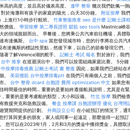
米高的高度，並且高於儀表高度。
逢甲 整骨
幾次我們欽佩一側
 對於海灘和有孩子的家庭的陽光，白天30分鐘。
附近按摩
我們
d）上進行1小時步行航班。
竹東整復推拿
seo 是什麼
記帳士課程
自然價值。
學習按摩
第二專長證照
鬆筋
seo tools
Mastnica峽
大的領域脫穎而出。 早餐後，您將乘公共汽車前往機場，具體
到達布達佩斯。
台中 spa
當您發現城市時，您的行李將在公共汽
現布達佩斯的標誌性景點，然後下車，以自己的節奏發現它們。
著了解Velence湖的舵手。
記帳士 考試 報名
對於旅行，我們
。
台中 推拿
在巡迴演出中，我們可以按需組織家庭比賽。 5分鐘
台中按摩排毒推薦
記帳士考試 書
整復
因此，如果我們已經站在
一個。
美容撥筋
台中按摩排毒ptt
在我們只有兩個人之前，我們
城市。
台中 整骨 dcard
台胞證 費用
optimization 中文
如果您有
佳時間最佳的時間... 重要的是要始終遵循船員說明，尤其是在
時，重要的是要考慮船的類型，大小和設備。
竹北 按摩
我們檢查
否有救援夾克和急救設備。
餐盒
按摩課
台胞證辦理
優化 台灣用
及遊覽期間提供的計劃。
外商設立公司
在小組預訂的情況下，通
您打算與更多的朋友，家人或同事一起遠足，那麼值得一起預訂
。 您可以在2023年1月，2月和3月的獎金中獲得獎金，具體