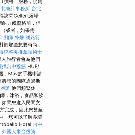
（價格，服務，促銷
台北會計事務所
台北
Gellért浴場，
身體耐力或資格前，但
巾（或者，如果需
C
廚師 外燴
網路行
，對於那些想要時尚，
傳統整復推拿技術士
個人旅行者會為他們
裡找台中撥筋
HUF/
銀機，Máv的手機申請
，這將您的團隊通過斯
台胞證
他們頻繁休
動畫師，沐浴，食品和飲
堡，如果您進入民間文
個地方完成，因此您甚至
途中，您可以了解多瑙
ello Hotel
台中
學
外國人來台投資