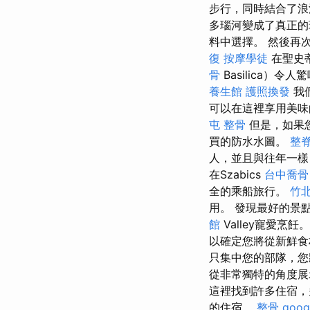
步行，同時結合了
多瑙河變成了真正
料中選擇。 然後再
復
按摩學徒
在聖史蒂
骨
Basilica
養生館
護照換發
我
可以在這裡享用美味
屯 整骨
但是，如果您
買的防水水圖。
整
人，並且與往年一樣
在Szabics
台中喬骨
全的乘船旅行。
竹
用。 發現最好的景
館
Valley寵愛烹飪
以確定您將從新鮮
只集中您的部隊，
從非常獨特的角度展示
這裡找到許多住宿
的住宿。
整骨
goo