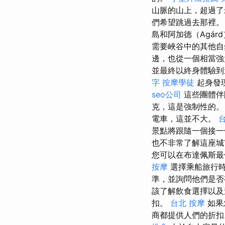
山脈的山上，超過了
們希望跳過去那裡。
島和阿加德（Agár
需要峽谷中的其他
邊，也從一個相當強
並最終以終身體驗
字
按摩學徒
起身發
seo公司
這些團體伴隨
克，這是強制性的
電車，這並不大。
景點將跟隨一個接
也不非常了解這座
您可以在布達佩斯最
按摩
選擇乘船旅行
準，並詢問他們是
該了解飲食選擇以
扣。
台北 按摩
如果
商都提供人們的折扣