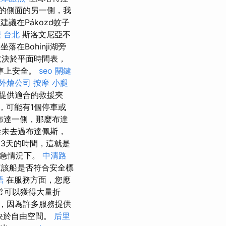
的側面的另一側，我
建議在Pákozd蚊子
 台北
斯洛文尼亞不
谷坐落在Bohinji湖旁
取決於平面時間表，
車上安全。
seo 關鍵
外燴公司
按摩 小腿
提供適合的救援夾
，可能有1個停車或
布達一側，那麼布達
從未去過布達佩斯，
3天的時間，這就是
緊急情況下。
中清路
該船是否符合安全標
語
在服務方面，您應
常可以獲得大量折
，因為許多服務提供
取決於自由空間。
后里