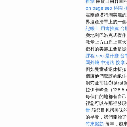
推拿
由於自由容量的
on page seo
桃園 
霍爾施塔特湖美麗
界遺產清單上的一個小
記帳士 用書推薦
台
奧地利巴洛克式傑作M
教堂上方山丘上巨大
鄉村的美麗主要是從船
課程
seo 是什麼
台
園外燴
中清路 按摩
例如兒童或退休折
個讓他們驚訝的絕
洞穴並前往Ótátra
拉伊卡峰會（128
每個目的地都有自己
裡您可以在那裡發現
骨
該節目包括美味
的早餐，我們開始了
竹東撥筋
每年，越來