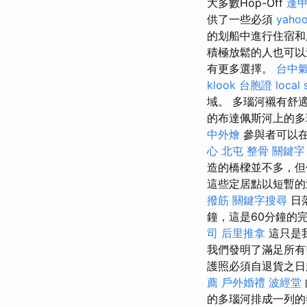
大多數Hop-Off
逢甲
供了一些必須
yah
的划船中進行住宿和
積極放鬆的人也可
有更多選擇。
台中
klook 台胞證
local 
域。 多瑙河襯有舒
的布達佩斯河上的多
中外燴
參與者可以
心
北屯 整骨
關鍵字
造的橋樑並不多，
這些定居點以短暫
撥筋
關鍵字搜尋
日
鐘，這是60分鐘的
司
后里推拿
這只是
我們發明了滿足所
護照必須自退貨之日
薦
戶外婚禮
波經堂
的多瑙河排成一列