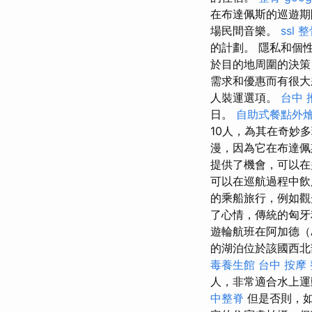
在布達佩斯的巡遊期
場民間音樂。
ssl
整
的計劃。 隱私和個
於目的地周圍的決策
需求和優惠而有很
人裝運選項。
台中 
日。
自助式餐點外
10人，為其在奇妙
漫，因為它在布達佩
提供了機會，可以在
可以在巡航過程中飲用
的乘船旅行，例如觀
了心情，傳統的匈牙
遊輪航班在阿加德（A
的湖泊位於該國西北部，
毒養生館
台中 按摩
人，非常適合水上運
中整脊
但是否則，