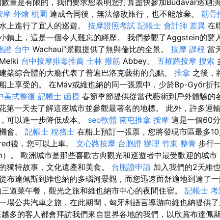
數量是有限的，我們要求您表明您打算盡快參加Budavár巡迴
按摩
外燴 桃園
達成合同後，無法修改旅行，也不能放棄。
筋骨
的水上進行了宜人的巡遊。
按摩證照考試
記帳士 會計師 差異
在
鎮上，這是一個令人難忘的經歷。 我們參觀了Aggstein的驚人位置
胞證 台中
Wachaui”景觀提供了無與倫比的全景。
按摩 課程
當
elki
台中按摩排毒推薦
士林 撥筋
Abbey。
五權路按摩
搜索
建築綜合體的大廳代表了普遍巴洛克藝術的亮點。
推拿
之後，
上享受的。 在Máv或維也納的同一張票中，少於Bp-Győr折
中美式整復
記帳士 函授
春節季節提供從當代藝術到戶外體驗的
花第一天去了解這座城市並參觀最著名的地標。 此外，許多運
扣，可以進一步降低成本。
seo軟體
南屯推拿
按摩
這是一個60
佳機會。
記帳士 稅務士
在船上預訂一張票，您將發現市區最多1
füred後，您可以上車。
文心路按摩
台胞證 辦理
竹東 整骨
步行
.5m）。 歐洲城市是那些喜歡古典觀光和巡遊者中最受歡迎的城市
的獨特故事，文化遺產和美食。
台胞證申請
加入我們的2天維
從布達佩斯到維也納的多瑙河景觀，而您迅速而舒適地到達了
的三道菜午餐，觀光之旅和維也納市中心的夜間住宿。
記帳士 考
一場公共汽車之旅，在此期間，匈牙利語言導游向維也納提供了
越多的客人都會拜訪我們來自世界各地的我們，以欣賞布達佩